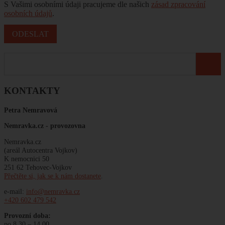
S Vašimi osobními údaji pracujeme dle našich
zásad zpracování
osobních údajů
.
KONTAKTY
Petra Nemravová
Nemravka.cz -
provozovna
Nemravka.cz
(areál Autocentra Vojkov)
K nemocnici 50
251 62 Tehovec-Vojkov
Přečtěte si, jak se k nám dostanete
.
e-mail:
info@nemravka.cz
+420 602 479 542
Provozní doba:
po 8.30 – 14.00