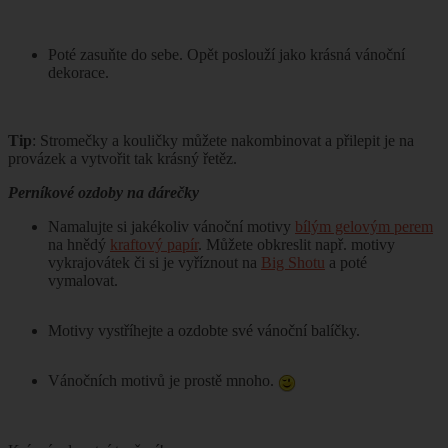
Poté zasuňte do sebe. Opět poslouží jako krásná vánoční
dekorace.
Tip
: Stromečky a kouličky můžete nakombinovat a přilepit je na
provázek a vytvořit tak krásný řetěz.
Perníkové ozdoby na dárečky
Namalujte si jakékoliv vánoční motivy
bílým gelovým perem
na hnědý
kraftový papír
. Můžete obkreslit např. motivy
vykrajovátek či si je vyříznout na
Big Shotu
a poté
vymalovat.
Motivy vystříhejte a ozdobte své vánoční balíčky.
Vánočních motivů je prostě mnoho.