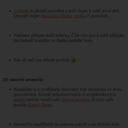
Zrýhujte
je přesně uprostřed a poté slepte k sobě první dvě.
Dovnitř vlepte
dekorační šňůrku
,
stužku
či provázek.
Nakonec přilepte další kolečka. Čím více jich k sobě přilepíte,
tím bohatší koulička ve finální podobě bude.
Pak už stačí jen někam pověsit.
3D vánoční stromečky
Namalujte si a vystříhněte libovolný tvar stromečku ve dvou
provedeních. Kromě jednobarevných či scrapbookových
papírů
můžete využít také
vlnitou lepenku
. Já jsem opět
použila
Happy Paper
.
Stromečky nastříhněte na jednom nahoře a na druhém dole.