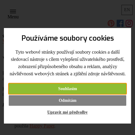
EN
Menu
Úvodní strana
Užitečné odkazy, tipy a triky
Scrapbooking
Používáme soubory cookies
Vánoční scrapbooking
Vánoční papírové dekorace
Tyto webové stránky používají soubory cookies a další
Vánoční papírové dekorace
sledovací nástroje s cílem vylepšení uživatelského prostředí,
zobrazení přizpůsobeného obsahu a reklam, analýzy
Přejeme krásnou druhou adventní neděli! Jsme tu s dalším
návštěvnosti webových stránek a zjištění zdroje návštěvnosti.
adventním návodem. Tentokráte na papírové vánoční dekorace.
Kdo by totiž neměl rád vlastnoručně vyrobené ozdoby, kterými
Souhlasím
můžete vyzdobit své domovy, dárky apod...
Odmítám
Papírové kouličky
Upravit mé předvolby
Z různých scrapbookových či jednobarevných
papírů
si
vystřihejte či vyřízněte pomocí
Big Shotu
kolečka. Já jsem
použila
Happy Paper
.