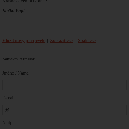
Krásné adventní tvoření!
Kačka Pupi
Vložit nový příspěvek
|
Zobrazit vše
|
Sbalit vše
Kontaktní formulář
Jméno / Name
E-mail
Nadpis