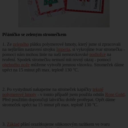
Přáníčko se zeleným stromečkem
1. Ze
zeleného
plátku polymerové hmoty, který jsme si zpracovali
na nejširším nastavení strojku
Imperia
, si vykrojíme tvar stromečku -
pomoci nám mohou linie na naší nemravkovské
podložce
na
tvoření. Spodek stromečku nemusí mít rovný okraj - pomocí
ohebného nože
můžeme vytvořit jemnou vlnovku. Stromeček dáme
upéct na 15 minut při max. teplotě 130 °C.
2. Po vystydnutí nakapeme na stromeček kapičky
tekuté
polymerové hmoty
- v tomto případě jsem použila odstín
Rose Gold
.
Před použitím doporučuji lahvičku dobře protřepat. Opět dáme
stromeček upéct na 15 minut při max. teplotě 130 °C.
3.
Základ
přání orazítkujeme silikonovým razítkem ve tvaru