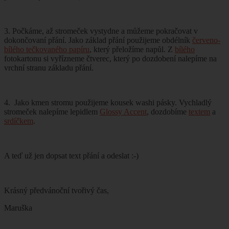
3. Počkáme, až stromeček vystydne a můžeme pokračovat v
dokončovaní přání. Jako základ přání použijeme obdélník
červeno-
bílého tečkovaného papíru
, který přeložíme napůl. Z
bílého
fotokartonu si vyřízneme čtverec, který po dozdobení nalepíme na
vrchní stranu základu přání.
4. Jako kmen stromu použijeme kousek washi pásky. Vychladlý
stromeček nalepíme lepidlem
Glossy Accent
, dozdobíme
textem
a
srdíčkem
.
A teď už jen dopsat text přání a odeslat :-)
Krásný předvánoční tvořivý čas,
Maruška