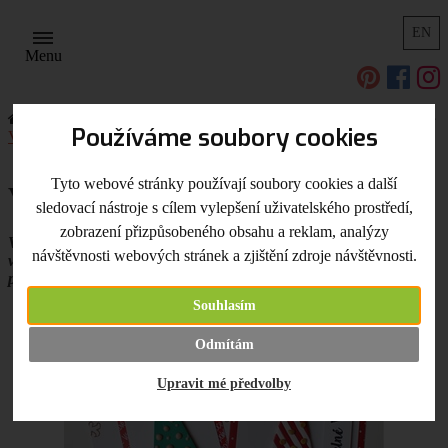
EN
Menu
Úvodní strana
Užitečné odkazy, tipy a triky
Scrapbooking
Používáme soubory cookies
Vánoční scrapbooking
Vánoční polymerová přání
Tyto webové stránky používají soubory cookies a další
Vánoční polymerová přání
sledovací nástroje s cílem vylepšení uživatelského prostředí,
zobrazení přizpůsobeného obsahu a reklam, analýzy
Vánoce jsou již za dveřmi a kdo ještě nezačal, je nejvyšší čas na
návštěvnosti webových stránek a zjištění zdroje návštěvnosti.
výrobu vánočních přání, která můžete dozdobit stromečky z
polymerové hmoty :-)
Souhlasím
Odmítám
Upravit mé předvolby