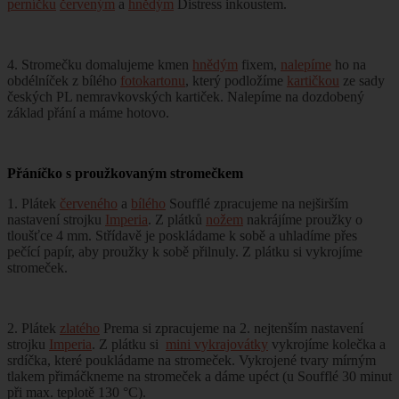
perníčku
červeným
a
hnědým
Distress inkoustem.
4. Stromečku domalujeme kmen
hnědým
fixem,
nalepíme
ho na
obdélníček z bílého
fotokartonu
, který podložíme
kartičkou
ze sady
českých PL nemravkovských kartiček. Nalepíme na dozdobený
základ přání a máme hotovo.
Přáníčko s proužkovaným stromečkem
1. Plátek
červeného
a
bílého
Soufflé zpracujeme na nejširším
nastavení strojku
Imperia
. Z plátků
nožem
nakrájíme proužky o
tloušťce 4 mm. Střídavě je poskládame k sobě a uhladíme přes
pečící papír, aby proužky k sobě přilnuly. Z plátku si vykrojíme
stromeček.
2. Plátek
zlatého
Prema si zpracujeme na 2. nejtenším nastavení
strojku
Imperia
. Z plátku si
mini vykrajovátky
vykrojíme kolečka a
srdíčka, které poukládame na stromeček. Vykrojené tvary mírným
tlakem přimáčkneme na stromeček a dáme upéct (u Soufflé 30 minut
při max. teplotě 130 °C).