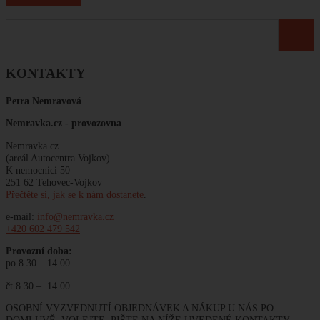
KONTAKTY
Petra Nemravová
Nemravka.cz -
provozovna
Nemravka.cz
(areál Autocentra Vojkov)
K nemocnici 50
251 62 Tehovec-Vojkov
Přečtěte si, jak se k nám dostanete
.
e-mail:
info@nemravka.cz
+420 602 479 542
Provozní doba:
po 8.30 – 14.00
čt 8.30 – 14.00
OSOBNÍ VYZVEDNUTÍ OBJEDNÁVEK A NÁKUP U NÁS PO