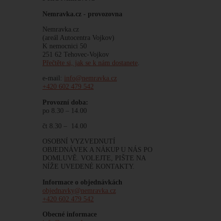
Nemravka.cz -
provozovna
Nemravka.cz
(areál Autocentra Vojkov)
K nemocnici 50
251 62 Tehovec-Vojkov
Přečtěte si, jak se k nám dostanete
.
e-mail:
info@nemravka.cz
+420 602 479 542
Provozní doba:
po 8.30 – 14.00
čt 8.30 – 14.00
OSOBNÍ VYZVEDNUTÍ
OBJEDNÁVEK A NÁKUP U NÁS PO
DOMLUVĚ. VOLEJTE, PIŠTE NA
NÍŽE UVEDENÉ KONTAKTY.
Informace o objednávkách
objednavky@nemravka.cz
+420 602 479 542
Obecné informace