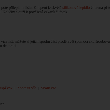
 poté přilepit na lištu. K lepení je skvělé
silikonové lepidlo
či tavná pis
ku. Kolíčky slouží k pověšení vzkazů či fotek.
více lišt, můžete si jejich spodní část proděravět (pomocí aku šroubov
ou dekoraci.
říspěvek
|
Zobrazit vše
|
Sbalit vše
lář