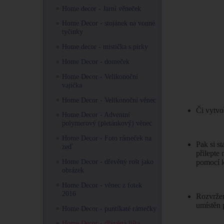
Home decor - Jarní věneček
Home Decor - stojánek na vonné
tyčinky
Home decor - mistička s pírky
Home Decor - domeček
Home Decor - Velikonoční
vajíčka
Home Decor - Velikonoční věnec
Či vytvo
Home Decor - Adventní
polymerový (pletánkový) věnec
Home Decor - Foto rámeček na
Pak si st
zeď
přilepte
Home Decor - dřevěný rošt jako
pomocí k
obrázek
Home Decor - věnec z fotek
2016
Rozvržen
umístěn p
Home Decor - puntíkaté rámečky
Home Decor - dřevěná lišta