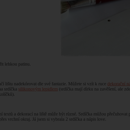
řit lehkou patinu.
ačí lištu nadekórovat dle své fantazie. Můžete si vzít k ruce
dekorační n
 na srdíčka
silikonovým lepidlem
(srdíčka mají dírku na zavěšení, ale zd
olíčků).
í textů a dekorací na liště může být různé. Srdíčka můžou přečuhovat 
řes vrchní okraj. Já jsem si vybrala 2 srdíčka a nápis love.