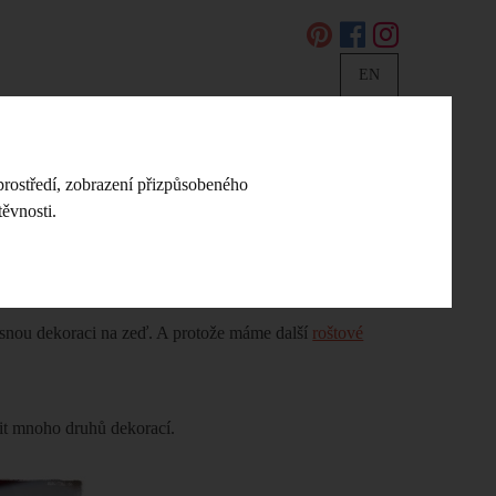
EN
DIY NÁVODY A NÁPADY
KONTAKT
prostředí, zobrazení přizpůsobeného
ěvnosti.
 dřevěná lišta
rásnou dekoraci na zeď. A protože máme další
roštové
bit mnoho druhů dekorací.