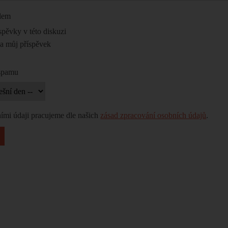
ilem
spěvky v této diskuzi
na můj příspěvek
 spamu
ími údaji pracujeme dle našich
zásad zpracování osobních údajů
.