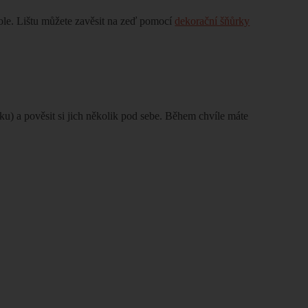
tole. Lištu můžete zavěsit na zeď pomocí
dekorační šňůrky
áku) a pověsit si jich několik pod sebe. Během chvíle máte