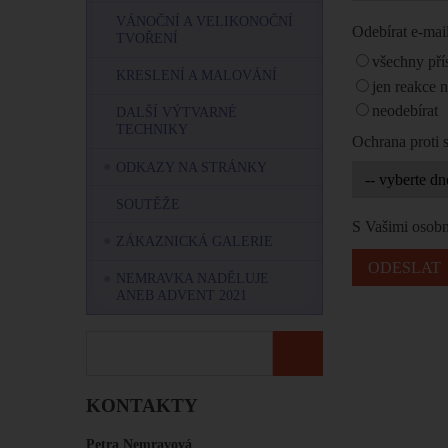
VÁNOČNÍ A VELIKONOČNÍ
Odebírat e-ma
TVOŘENÍ
všechny pří
KRESLENÍ A MALOVÁNÍ
jen reakce 
neodebírat
DALŠÍ VÝTVARNÉ
TECHNIKY
Ochrana proti
ODKAZY NA STRÁNKY
SOUTĚŽE
S Vašimi osobn
ZÁKAZNICKÁ GALERIE
NEMRAVKA NADĚLUJE
ANEB ADVENT 2021
KONTAKTY
Petra Nemravová