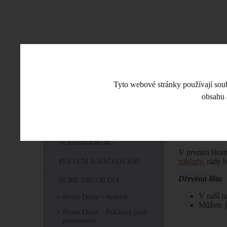
CO JE NOVÉHO
ESHOP
VE
Tyto webové stránky používají soubo
obsahu 
Úvodní stra
MENU
O POLYMEROVÉ HMOTĚ
Home De
SCRAPBOOKING
V prvním Hom
základy
, rády 
PLETENÍ A HÁČKOVÁNÍ
Dřevěná lišta
HOME DECOR DIY
V naší n
Home Decor - Andílek
Můžete j
Home Decor - Ptáčkové jarní
polymeroví