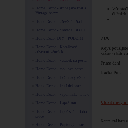
Home Decor - srdce jako rošt a
Vše stačí
Vintage barvy
či řetíz
Home Decor - dřevěná lišta II.
Home Decor - dřevěná lišta III.
TIP:
Home Decor DIY - PODZIM
Home Decor - Korálkový
Když použijete 
adventní věneček
krásnou lištov
Home Decor - věšáček na poštu
Prima den!
Home Decor - tabulová barva
Kačka Pupi
Home Decor - květinový věnec
Home Decor - letní dekorace
Home Decor - vzpomínka na léto
Vložit nový p
Home Decor - Lapač snů
Home Decor - lapač snů - Boho
srdce
Kontaktní formu
Home Decor - Papírový lapač