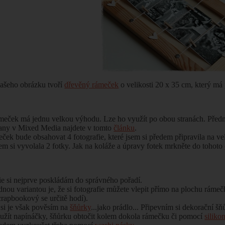
ašeho obrázku tvoří
dřevěný rámeček
o velikosti 20 x 35 cm, který má 
meček má jednu velkou výhodu. Lze ho využít po obou stranách. Předn
rany v Mixed Media najdete v tomto
článku
.
ček bude obsahovat 4 fotografie, které jsem si předem připravila na vel
em si vyvolala 2 fotky. Jak na koláže a úpravy fotek mrkněte do tohoto
ie si nejprve poskládám do správného pořadí.
dnou variantou je, že si fotografie můžete vlepit přímo na plochu ráme
crapbookový se určitě hodí).
 si je však pověsím na
šňůrky
...jako prádlo...
Připevním si dekorační šňů
užít napínáčky, šňůrku obtočit kolem dokola rámečku či pomocí
siliko