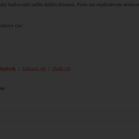
ázky budou také naším dalším tématem. Proto nás nepřestávejte sledova
ednový čas!
říspěvek
|
Zobrazit vše
|
Sbalit vše
lář