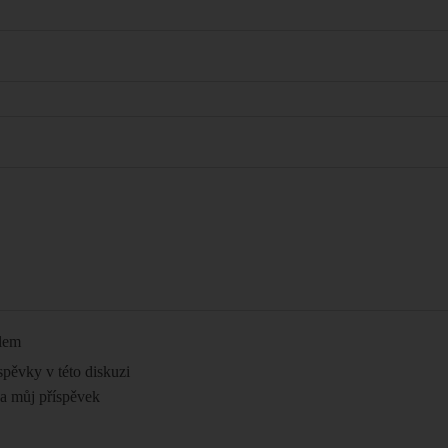
ilem
spěvky v této diskuzi
na můj příspěvek