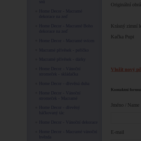
snů
Originální obr
Home Decor - Macramé
dekorace na zeď
Krásný zimní l
Home Decor - Macramé Boho
dekorace na zeď
Kačka Pupi
Home Decor - Macramé svícen
Macramé přívěsek - peříčko
Macramé přívěsek - dárky
Home Decor - Vánoční
Vložit nový p
stromeček - skládačka
Home Decor - dřevěná duha
Kontaktní formu
Home Decor - Vánoční
stromeček - Macramé
Jméno / Name
Home Decor - dřevěný
háčkovaný tác
Home Decor - Vánoční dekorace
Home Decor - Macramé vánoční
E-mail
hvězda