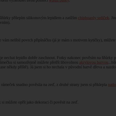
edem vyzkoušet třeba pomocí
washi pásky
.
šňůrky přilepím silikonovým lepidlem a zatížím
chipboardy srdíček
. Ji
evním).
 vám nelíbil povrch připínáčku (já je mám s motivem kytičky), můžete j
 je nechat lepidlo dobře zaschnout. Fotky nakonec pověsím na šňůrky
ámečku si samozřejmě můžete přetřít libovolnou
akrylovou barvou
...bí
ase někdy příště). Já jsem si ho nechala v původní barvě dřeva a nazd
 rámeček snadno pověsila na zeď, z druhé strany jsem si přiklepla
natl
si můžete opřít jako dekoraci či pověsit na zeď.