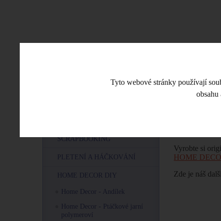
CO JE NOVÉHO
ESHOP
VE
Tyto webové stránky používají soubo
obsahu 
Úvodní stra
MENU
O POLYMEROVÉ HMOTĚ
Home D
SCRAPBOOKING
Vyrobte si orig
HOME DEC
PLETENÍ A HÁČKOVÁNÍ
Zde je náš další
HOME DECOR DIY
Home Decor - Andílek
Home Decor - Ptáčkové jarní
polymeroví