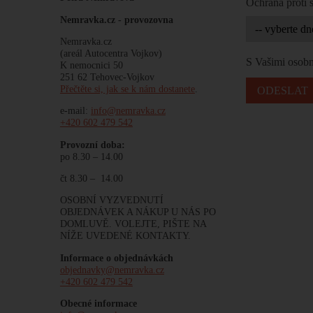
Ochrana proti
Nemravka.cz -
provozovna
Nemravka.cz
(areál Autocentra Vojkov)
S Vašimi osobn
K nemocnici 50
251 62 Tehovec-Vojkov
Přečtěte si, jak se k nám dostanete
.
e-mail:
info@nemravka.cz
+420 602 479 542
Provozní doba:
po 8.30 – 14.00
čt 8.30 – 14.00
OSOBNÍ VYZVEDNUTÍ
OBJEDNÁVEK A NÁKUP U NÁS PO
DOMLUVĚ. VOLEJTE, PIŠTE NA
NÍŽE UVEDENÉ KONTAKTY.
Informace o objednávkách
objednavky@nemravka.cz
+420 602 479 542
Obecné informace