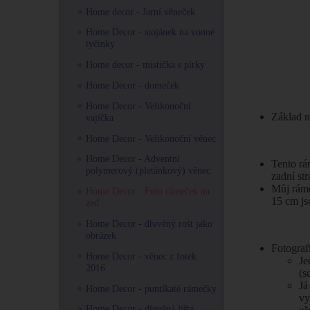
Home decor - Jarní věneček
Home Decor - stojánek na vonné
tyčinky
Home decor - mistička s pírky
Home Decor - domeček
Home Decor - Velikonoční
Základ n
vajíčka
Home Decor - Velikonoční věnec
Home Decor - Adventní
Tento rá
polymerový (pletánkový) věnec
zadní st
Můj ráme
Home Decor - Foto rámeček na
15 cm js
zeď
Home Decor - dřevěný rošt jako
obrázek
Fotograf
Home Decor - věnec z fotek
Je
2016
(s
Já
Home Decor - puntíkaté rámečky
vy
Home Decor - dřevěná lišta