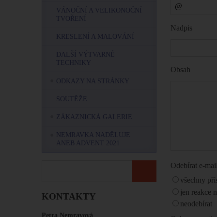
VÁNOČNÍ A VELIKONOČNÍ
TVOŘENÍ
Nadpis
KRESLENÍ A MALOVÁNÍ
DALŠÍ VÝTVARNÉ
TECHNIKY
Obsah
ODKAZY NA STRÁNKY
SOUTĚŽE
ZÁKAZNICKÁ GALERIE
NEMRAVKA NADĚLUJE
ANEB ADVENT 2021
Odebírat e-ma
všechny pří
jen reakce 
KONTAKTY
neodebírat
Petra Nemravová