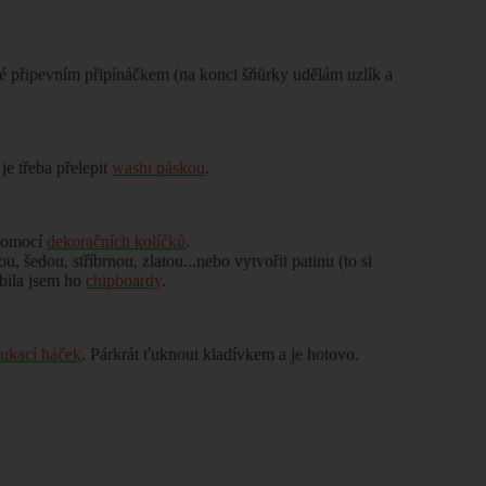
né připevním připínáčkem (na konci šňůrky udělám uzlík a
e třeba přelepit
washi páskou
.
 pomocí
dekoračních kolíčků
.
lou, šedou, stříbrnou, zlatou...nebo vytvořit patinu (to si
obila jsem ho
chipboardy
.
oukací háček
. Párkrát ťuknout kladívkem a je hotovo.