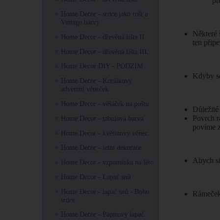
př
Home Decor - srdce jako rošt a
Vintage barvy
Některé 
Home Decor - dřevěná lišta II.
ten přip
Home Decor - dřevěná lišta III.
Home Decor DIY - PODZIM
Kdyby se
Home Decor - Korálkový
adventní věneček
Home Decor - věšáček na poštu
Důležité
Povrch r
Home Decor - tabulová barva
povíme z
Home Decor - květinový věnec
Home Decor - letní dekorace
Abych si
Home Decor - vzpomínka na léto
Home Decor - Lapač snů
Home Decor - lapač snů - Boho
Rámeček 
srdce
Home Decor - Papírový lapač