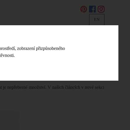
EN
DIY NÁVODY A NÁPADY
KONTAKT
prostředí, zobrazení přizpůsobeného
ěvnosti.
 Foto rámeček na zeď
nt je nepřeberné množství. V našich článcích v nové sekci