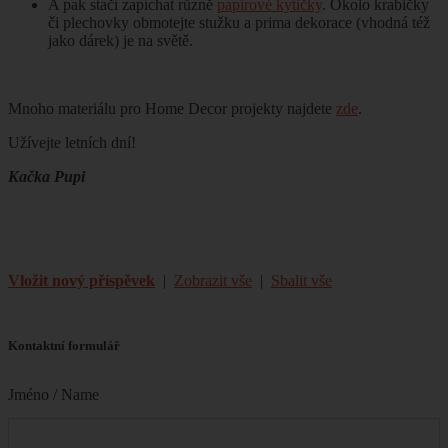
A pak stačí zapíchat různě
papírové kytičky
. Okolo krabičky
či plechovky obmotejte stužku a prima dekorace (vhodná též
jako dárek) je na světě.
Mnoho materiálu pro Home Decor projekty najdete
zde
.
Užívejte letních dní!
Kačka Pupi
Vložit nový příspěvek
|
Zobrazit vše
|
Sbalit vše
Kontaktní formulář
Jméno / Name