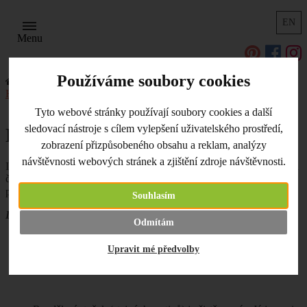
EN
Menu
Používáme soubory cookies
Úvodní strana
Užitečné odkazy, tipy a triky
Home Decor DIY
Home Decor - letní dekorace
Tyto webové stránky používají soubory cookies a další
sledovací nástroje s cílem vylepšení uživatelského prostředí,
Home Decor - letní dekorace
zobrazení přizpůsobeného obsahu a reklam, analýzy
návštěvnosti webových stránek a zjištění zdroje návštěvnosti.
I v létě můžete vyzdobit své domovy ručně vyrobenými dekoracemi
či jimi obdařit své blízké.
Proto vám v těchto parných dnech
přinášíme trochu inspirace...
Souhlasím
Letní věneček
Odmítám
Jako základ vám poslouží
polystyrenový věnec
, který
Upravit mé předvolby
postupně obvažte různými druhy
stužek
(krásné stužky nyní
za výprodejové ceny).