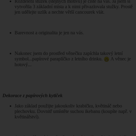
Rozdělení stužek (stejných motivů) je čistě na vás. Já jsem si
vytvořila 3 základní místa a k nimi přivazlovala stužky. Prostě
jen udělejte uzlík a nechte větší cancourek vlát.
Barevnost a originalita je jen na vás.
Nakonec jsem do prostřed věnečku zapíchla takový letní
symbol...papírové paraplíčko z letního drinku.
A věnec je
hotový...
Dekorace z papírových kytiček
Jako základ použijte jakoukoliv krabičku, květináč nebo
plechovku. Dovnitř umístěte suchou ikebanu (koupíte např. v
květinářství).