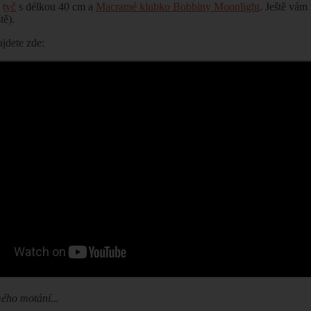
a
tyč
s délkou 40 cm a
Macramé klubko Bobbiny Moonlight
. Ještě vám
ště).
jdete zde:
ého motání...