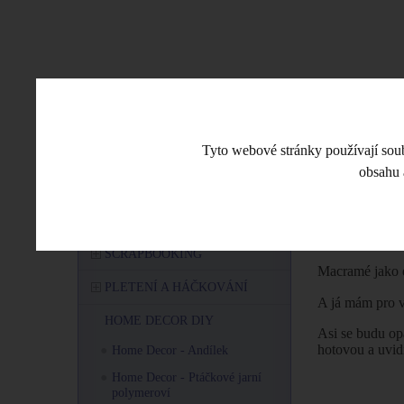
CO JE NOVÉHO
ESHOP
VE
Tyto webové stránky používají soubo
obsahu 
Úvodní stra
MENU
O POLYMEROVÉ HMOTĚ
Home D
SCRAPBOOKING
Macramé jako d
PLETENÍ A HÁČKOVÁNÍ
A já mám pro v
HOME DECOR DIY
Asi se budu opa
hotovou a uvid
Home Decor - Andílek
Home Decor - Ptáčkové jarní
polymeroví