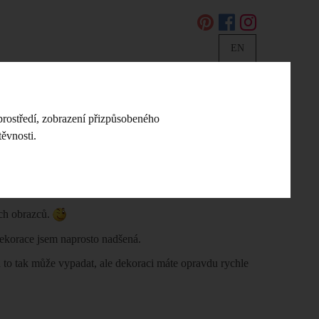
EN
DIY NÁVODY A NÁPADY
KONTAKT
prostředí, zobrazení přizpůsobeného
ěvnosti.
- Macramé Boho dekorace na zeď
zeď
ých obrazců.
dekorace jsem naprosto nadšená.
ná to tak může vypadat, ale dekoraci máte opravdu rychle