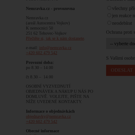
všechny pří
Nemravka.cz -
provozovna
jen reakce 
Nemravka.cz
neodebírat
(areál Autocentra Vojkov)
K nemocnici 50
Ochrana proti
251 62 Tehovec-Vojkov
Přečtěte si, jak se k nám dostanete
.
e-mail:
info@nemravka.cz
+420 602 479 542
S Vašimi osobn
Provozní doba:
po 8.30 – 14.00
čt 8.30 – 14.00
OSOBNÍ VYZVEDNUTÍ
OBJEDNÁVEK A NÁKUP U NÁS PO
DOMLUVĚ. VOLEJTE, PIŠTE NA
NÍŽE UVEDENÉ KONTAKTY.
Informace o objednávkách
objednavky@nemravka.cz
+420 602 479 542
Obecné informace