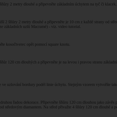
2 šňůry 2 metry dlouhé a připevněte základním úchytem na tyč či klacek
alší 2 šňůry 2 metry dlouhé a připevněte je 10 cm z každé strany od st
ze základních uzlů Macramé) - viz. video tutorial.
ořte kosočtverec opět pomocí square knotu.
9 šňůr 120 cm dlouhých a připevněte je na levou i pravou stranu základn
e ve uzlování bordury podél linie úchytu. Stejným vzorem vytvoříte tak
druhou řadou dekorace. Připevněte šňůru 120 cm dlouhou jako závěs přes
pod středovým diamantem. Na střed přivažte 4 šňůry 120 cm dlouhé a 