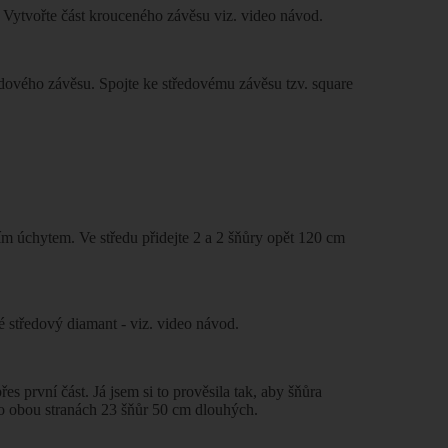
. Vytvořte část krouceného závěsu viz. video návod.
ředového závěsu. Spojte ke středovému závěsu tzv. square
ím úchytem. Ve středu přidejte 2 a 2 šňůry opět 120 cm
é středový diamant - viz. video návod.
 první část. Já jsem si to prověsila tak, aby šňůra
po obou stranách 23 šňůr 50 cm dlouhých.