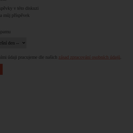
spěvky v této diskuzi
na můj příspěvek
 spamu
ími údaji pracujeme dle našich
zásad zpracování osobních údajů
.