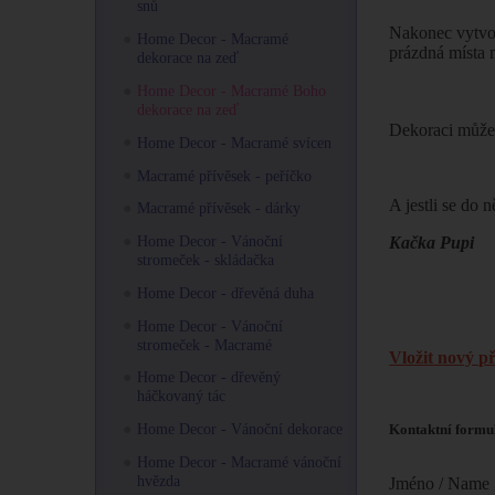
snů
Nakonec vytvořt
Home Decor - Macramé
prázdná místa 
dekorace na zeď
Home Decor - Macramé Boho
dekorace na zeď
Dekoraci můžete
Home Decor - Macramé svícen
Macramé přívěsek - peříčko
A jestli se do
Macramé přívěsek - dárky
Home Decor - Vánoční
Kačka Pupi
stromeček - skládačka
Home Decor - dřevěná duha
Home Decor - Vánoční
stromeček - Macramé
Vložit nový p
Home Decor - dřevěný
háčkovaný tác
Home Decor - Vánoční dekorace
Kontaktní formu
Home Decor - Macramé vánoční
hvězda
Jméno / Name