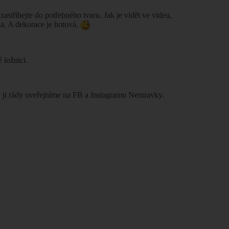
stříhejte do potřebného tvaru. Jak je vidět ve videu,
la. A dekorace je hotová.
é ložnici.
 my ji rády uveřejníme na FB a Instagramu Nemravky.