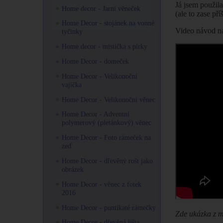
Já jsem použil
Home decor - Jarní věneček
(ale to zase pří
Home Decor - stojánek na vonné
Video návod na
tyčinky
Home decor - mistička s pírky
Home Decor - domeček
Home Decor - Velikonoční
vajíčka
Home Decor - Velikonoční věnec
Home Decor - Adventní
polymerový (pletánkový) věnec
Home Decor - Foto rámeček na
zeď
Home Decor - dřevěný rošt jako
obrázek
Home Decor - věnec z fotek
2016
Home Decor - puntíkaté rámečky
Zde ukázka z m
Home Decor - dřevěná lišta