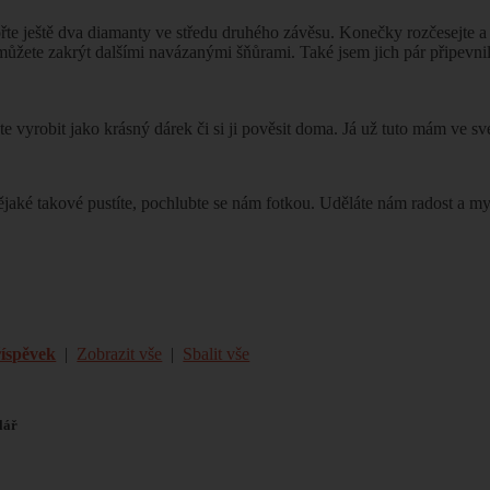
e ještě dva diamanty ve středu druhého závěsu. Konečky rozčesejte a za
můžete zakrýt dalšími navázanými šňůrami. Také jsem jich pár připevni
 vyrobit jako krásný dárek či si ji pověsit doma. Já už tuto mám ve sv
 nějaké takové pustíte, pochlubte se nám fotkou. Uděláte nám radost a
říspěvek
|
Zobrazit vše
|
Sbalit vše
lář