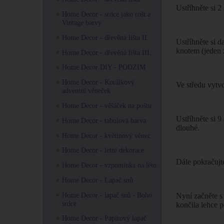
Ustříhněte si 
Home Decor - srdce jako rošt a
Vintage barvy
Home Decor - dřevěná lišta II.
Ustříhněte si d
knotem (jeden 
Home Decor - dřevěná lišta III.
Home Decor DIY - PODZIM
Home Decor - Korálkový
Ve středu vytv
adventní věneček
Home Decor - věšáček na poštu
Ustříhněte si 
Home Decor - tabulová barva
dlouhé.
Home Decor - květinový věnec
Home Decor - letní dekorace
Dále pokračujt
Home Decor - vzpomínka na léto
Home Decor - Lapač snů
Home Decor - lapač snů - Boho
Nyní začněte s 
srdce
končila lehce 
Home Decor - Papírový lapač