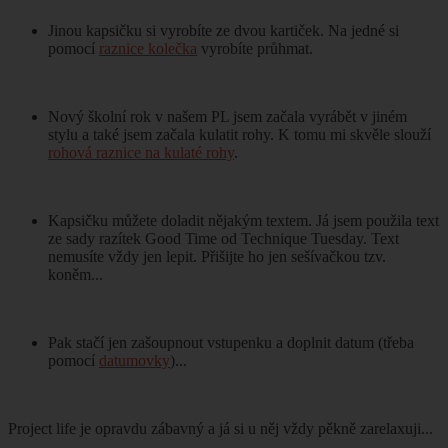
Jinou kapsičku si vyrobíte ze dvou kartiček. Na jedné si
pomocí
raznice kolečka
vyrobíte průhmat.
Nový školní rok v našem PL jsem začala vyrábět v jiném
stylu a také jsem začala kulatit rohy. K tomu mi skvěle slouží
rohová raznice na kulaté rohy
.
Kapsičku můžete doladit nějakým textem. Já jsem použila text
ze sady razítek Good Time od Technique Tuesday. Text
nemusíte vždy jen lepit. Přišijte ho jen sešívačkou tzv.
koněm...
Pak stačí jen zašoupnout vstupenku a doplnit datum (třeba
pomocí
datumovky
)...
Project life je opravdu zábavný a já si u něj vždy pěkně zarelaxuji...