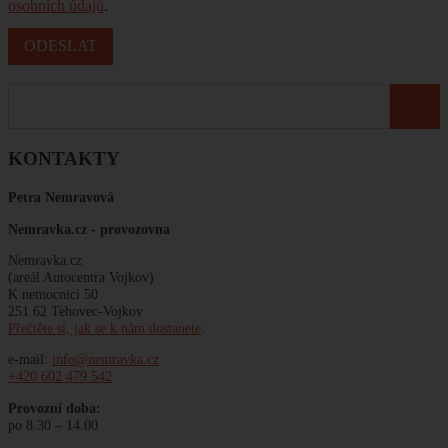
osobních údajů
.
KONTAKTY
Petra Nemravová
Nemravka.cz -
provozovna
Nemravka.cz
(areál Autocentra Vojkov)
K nemocnici 50
251 62 Tehovec-Vojkov
Přečtěte si, jak se k nám dostanete
.
e-mail:
info@nemravka.cz
+420 602 479 542
Provozní doba:
po 8.30 – 14.00