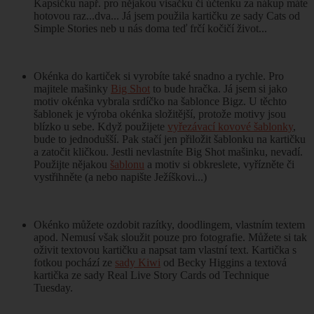
Kapsičku např. pro nějakou visačku či účtenku za nákup máte
hotovou raz...dva... Já jsem použila kartičku ze sady Cats od
Simple Stories neb u nás doma teď frčí kočičí život...
Okénka do kartiček si vyrobíte také snadno a rychle. Pro
majitele mašinky
Big Shot
to bude hračka. Já jsem si jako
motiv okénka vybrala srdíčko na šablonce Bigz. U těchto
šablonek je výroba okénka složitější, protože motivy jsou
blízko u sebe. Když použijete
vyřezávací kovové šablonky
,
bude to jednodušší. Pak stačí jen přiložit šablonku na kartičku
a zatočit kličkou. Jestli nevlastníte Big Shot mašinku, nevadí.
Použijte nějakou
šablonu
a motiv si obkreslete, vyřízněte či
vystřihněte (a nebo napište Ježíškovi...
)
Okénko můžete ozdobit razítky, doodlingem, vlastním textem
apod. Nemusí však sloužit pouze pro fotografie. Můžete si tak
oživit textovou kartičku a napsat tam vlastní text. Kartička s
fotkou pochází ze
sady Kiwi
od Becky Higgins a textová
kartička ze sady Real Live Story Cards od Technique
Tuesday.