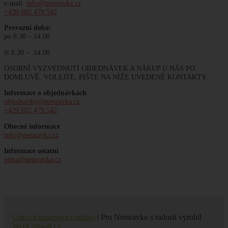
e-mail:
info@nemravka.cz
+420 602 479 542
Provozní doba:
po 8.30 – 14.00
čt 8.30 – 14.00
OSOBNÍ VYZVEDNUTÍ OBJEDNÁVEK A NÁKUP U NÁS PO
DOMLUVĚ. VOLEJTE, PIŠTE NA NÍŽE UVEDENÉ KONTAKTY.
Informace o objednávkách
objednavky@nemravka.cz
+420 602 479 542
Obecné informace
info@nemravka.cz
Informace ostatní
petra@nemravka.cz
Upravit nastavení cookies
| Pro Nemravku s radostí vyrobil
WebConsult.cz