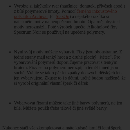
Vyrobte si jakýkoliv tvar (náušnice, donutek, přívěsek apod.)
z bílé polymerové hmoty. Pomocí
černého inkoustového
polštářku Archival
(či
StazOn
) a nějakého razítka si
natiskněte motiv na neupečenou hmotu. Opatrně, abyste si
motiv nerozmázli. Poté výrobek upečte. Alkoholové fixy
Spectrum Noir se používají na upečené polymery.
Nyní svůj motiv můžete vybarvit. Fixy jsou oboustranné. Z
jedné strany mají tenký hrot a z druhé plochý "štětec". Pro
vybarvování polymerů doporučujeme pracovat s tenkým
hrotem. Fixy se na polymeru nerozpíjí a téměř ihned jsou
suché. Vrátíte se tak o pár let zpátky do svých dětských let a
jen vybarvujete. Zkuste to i s dětmi, určitě budou nadšené, že
si vyrobí originální vlastní šperk či dárek .
Vybarvovat fixami můžete také jiné barvy polymerů, ne jen
bílé. Můžete použít třeba tělové či jiné světlé barvy.
Nakonec stačí vše zkompletovat a máte krásně jarní či letní šperk.