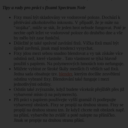
Tipy a rady pro práci s fixami Spectrum Noir
Fixy musí být skladovány ve vodorovné poloze. Dochází k
přelévání alkoholového inkoustu. V případě, že je máte na
"stojáka", může se stát, že jeden hrot nebude fungovat. Poté je
nechte opět ležet ve vodorovné poloze do druhého dne a vše
by mělo být zase funkční.
Důležité je také správné zavírání fixů. Víčka fixů musí být
úplně zavřená, jinak mají tendenci vysychat.
Fixy jdou mezi sebou snadno blendovat a vy tak získáte více
odstínů než, které vlastníte
. Tato vlastnost se týká hlavně
použití s papírem. Na polymerových hmotách toto nefunguje.
Můžete vybírat ze široké škály menších či větších sad fixů.
Jedna sada obsahuje tzv.
blender
, kterým docílíte zesvětlení
odstínu vybrané fixy. Blendování také funguje i mezi
jednotlivými odstíny.
Odstín také zvýrazníte, když budete vícekrát přejíždět přes již
vybarvené místo (i na polymerech).
Při práci s papírem používejte vyšší gramáž či podlepujte
vybarvený obrázek. Fixy se propíjí na druhou stranu. Fixy se
propíjí na druhou stranu tzn. že když chcete mít obrázek např.
na přání, vybarvěte ho zvlášť a poté nalepte na přáníčko.
Jinak se propije na druhou stranu přání.