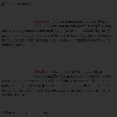
průhlednou hmotu.
Repel gel
- je další jediněčností z dílny Donny
Kato. Gelovitá hmota vám pomůže např. v tom,
aby se vrstvy hmot k sobě nepřilepily (např. u inro krabičky, když
potřebujete, aby vám víčko sedělo na tělě krabičky, ale zároveň jste
ho po upečení ještě otevřeli.. :-)). Pečete - li trubičkové korálky na
jehlici, i tam pomůže...
Metalická sada
-metalické hmoty vynikají
velkým množstvím metalických částeček, proto
jsou skvělé např. na techniku Mica Shift, texturované Mokume a
další techniky, kde využijete metalického efektu.. Pokud metalické
hmoty a práci s nimi neznáte, tato sada je skvělou možností, jak je
vyzkoušet.. :-)
Užijte si „katování“
a hezký den,