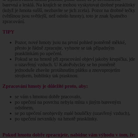
barevná a lesklá. Na krajích se mohou vyskytovat drobné prasklinky
(když je hmota sušší, nezbavíte se jich zcela). Pozor na drobné tečky
(většinou jsou světlejší, než odstín hmoty), toto je znak špatného
zpracování.
TIPY
Pozor, nové hmoty jsou na první pohled poměrně měkké,
přesto je řádně zpracujte, vyhnete se tak případným
prasklinkám po upečení.
Pokud se na hmotě při zpracování objeví jakoby krupička, jde
o uzavřený vzduch. U KatoPolyclay se ho poměrně
jednoduše zbavíte protáhnutím plátku a znovuprojetím
strojkem, bublinky tak prasknou.
Zpracování hmoty je důležité proto, aby:
se vám s hmotou dobře pracovalo,
po upečení na povrchu nebyla místa s jiným barevným
odstínem,
se po upečení neobjevily malé bouličky (uzavřený vzduch),
po upečení nevznikly na hmotě prasklinky.
Pokud hmotu dobře zpracujete, nabídne vám výhodu v tom, že: