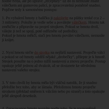
hodně tvrdá, ale po úpravě „receptury“ už do ní nemusíte mlátit
válečkem ani gumovou palicí, je zpracovatelná poměrně snadno.
Pojďme tedy k samotnému postupu:
1. Po vybalení hmoty z balíčku ji
nakrájejte
na plátky tenké cca 2 –
3 milimetry. Položte je vedle sebe a poválejte
válečkem
. Hmotu tak
změkčíte a připravíte na projetí strojkem. Pokud se hmota drolí,
válejte ji než se spojí, poté odřízněte od podložky.
Pokud je hmota měkčí, stačí jen hmotu poválet válečkem, nemusíte
ji krájet.
2. Nyní hmotu strčte
do strojku
na nejširší nastavení. Projeďte válci
a pokud se od hmoty oddělí nějaké „drobečky“, přilepte je k hmotě.
Strojek posuňte na o jedno nižší nastavení a znovu projeďte. Postup
opakuje ještě jednou až dvakrát, až se dostanete ke střednímu
nastavení vašeho strojku.
3. V tuto chvíli by hmota měla být vláčná natolik, že ji snadno
přeložíte bez toho, aby se lámala. Přeloženou hmotu projeďte
strojkem (překlad směrem k válcům nebo po straně) a toto opakujte
ještě alespoň desetkrát.
4. Zpracovanou hmotu poznáte podle toho, že je rovnoměrně