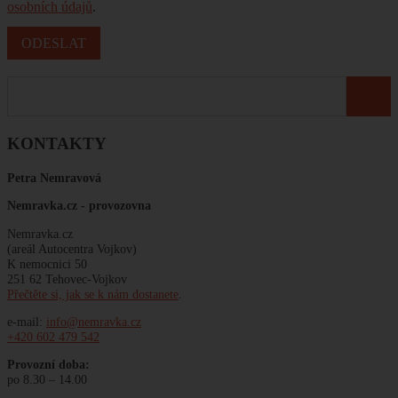
osobních údajů
.
KONTAKTY
Petra Nemravová
Nemravka.cz -
provozovna
Nemravka.cz
(areál Autocentra Vojkov)
K nemocnici 50
251 62 Tehovec-Vojkov
Přečtěte si, jak se k nám dostanete
.
e-mail:
info@nemravka.cz
+420 602 479 542
Provozní doba:
po 8.30 – 14.00