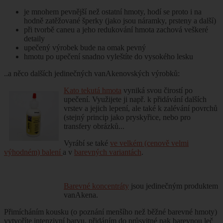
je mnohem pevnější než ostatní hmoty, hodí se proto i na
hodně zatěžované šperky (jako jsou náramky, prsteny a další)
při tvorbě caneu a jeho redukování hmota zachová veškeré
detaily
upečený výrobek bude na omak pevný
hmotu po upečení snadno vyleštíte do vysokého lesku
..a něco dalších jedinečných vanAkenovských výrobků:
Kato tekutá hmota
vyniká svou čirostí po
upečení. Využijete ji např. k přidávání dalších
vrstev a jejich lepení, ale také k zalévání povrchů
(stejný princip jako pryskyřice, nebo pro
transfery obrázků...
Vyrábí se také
ve velkém (cenově velmi
výhodném) balení
a v
barevných variantách
.
Barevné koncentráty
jsou jedinečným produktem
vanAkena.
Přimícháním kousku (o poznání menšího než běžné barevné hmoty)
vytvoříte intenzivní barvu, přidáním do průsvitné pak barevnou leč