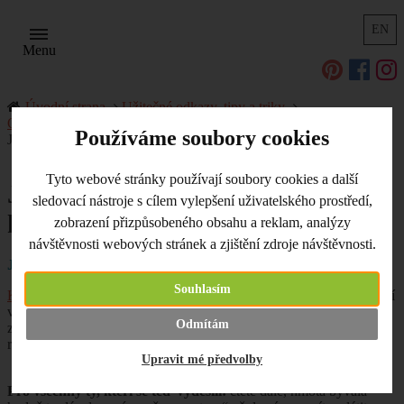
EN
Menu
Úvodní strana
Užitečné odkazy, tipy a triky
O polymerové hmotě
Techniky práce s polymery
Používáme soubory cookies
Jak zpracovat polymerovou hmotu Kato Polyclay
Tyto webové stránky používají soubory cookies a další
Jak zpracovat polymerovou
sledovací nástroje s cílem vylepšení uživatelského prostředí,
hmotu Kato Polyclay
zobrazení přizpůsobeného obsahu a reklam, analýzy
návštěvnosti webových stránek a zjištění zdroje návštěvnosti.
JAK ZPRACOVAT HMOTU KATO POLYCLAY
Souhlasím
Kato Polyclay
je jednou z polymerových hmot, které mají vynikající
vlastnosti. Zároveň je pro začátečníky a všechny další, kteří jsou
Odmítám
zvyklí na snadné zpracování, trochu oříškem, který se pokusíme
rozlousknout.
Upravit mé předvolby
Pro všechny ty, kteří se teď vyděsili:
čtěte dále, hmota bývala