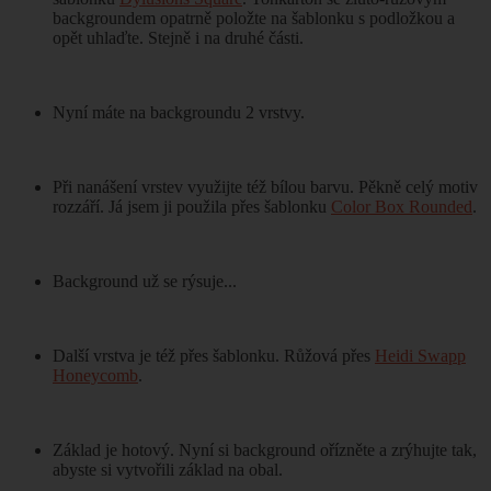
backgroundem opatrně položte na šablonku s podložkou a
opět uhlaďte. Stejně i na druhé části.
Nyní máte na backgroundu 2 vrstvy.
Při nanášení vrstev využijte též bílou barvu. Pěkně celý motiv
rozzáří. Já jsem ji použila přes šablonku
Color Box Rounded
.
Background už se rýsuje...
Další vrstva je též přes šablonku. Růžová přes
Heidi Swapp
Honeycomb
.
Základ je hotový. Nyní si background ořízněte a zrýhujte tak,
abyste si vytvořili základ na obal.