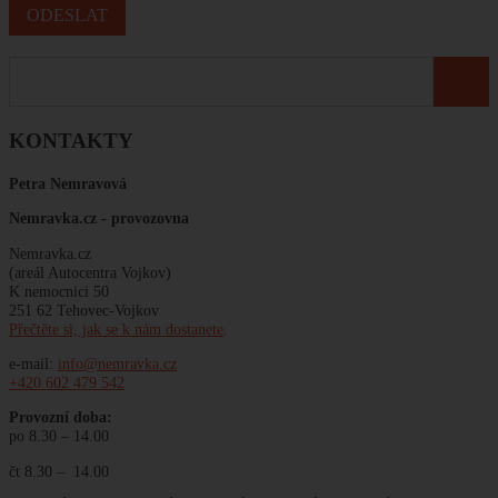
KONTAKTY
Petra Nemravová
Nemravka.cz -
provozovna
Nemravka.cz
(areál Autocentra Vojkov)
K nemocnici 50
251 62 Tehovec-Vojkov
Přečtěte si, jak se k nám dostanete
.
e-mail:
info@nemravka.cz
+420 602 479 542
Provozní doba:
po 8.30 – 14.00
čt 8.30 – 14.00