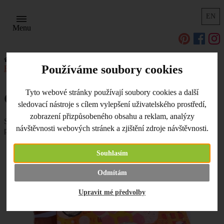
EN
Menu
Úvodní strana
Užitečné odkazy, tipy a triky
Scrapbooking
Používáme soubory cookies
Barvy a scrapbooking
Gelli Plate a obal na deník
Tyto webové stránky používají soubory cookies a další
Gelli Plate a obal na deník
sledovací nástroje s cílem vylepšení uživatelského prostředí,
zobrazení přizpůsobeného obsahu a reklam, analýzy
Silikonová podložka
Gelli Plate
skýtá nepřeberné možnosti. S její
návštěvnosti webových stránek a zjištění zdroje návštěvnosti.
pomocí si můžete vyrobit např. obal na svůj deník či album.
Souhlasím
Odmítám
Upravit mé předvolby