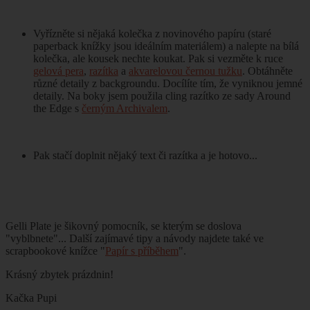
Vyřízněte si nějaká kolečka z novinového papíru (staré
paperback knížky jsou ideálním materiálem) a nalepte na bílá
kolečka, ale kousek nechte koukat. Pak si vezměte k ruce
gelová pera
,
razítka
a
akvarelovou černou tužku
. Obtáhněte
různé detaily z backgroundu. Docílíte tím, že vyniknou jemné
detaily. Na boky jsem použila cling razítko ze sady Around
the Edge s
černým Archivalem
.
Pak stačí doplnit nějaký text či razítka a je hotovo...
Gelli Plate je šikovný pomocník, se kterým se doslova
"vyblbnete"...
Další zajímavé tipy a návody najdete také ve
scrapbookové knížce "
Papír s příběhem
".
Krásný zbytek prázdnin!
Kačka Pupi