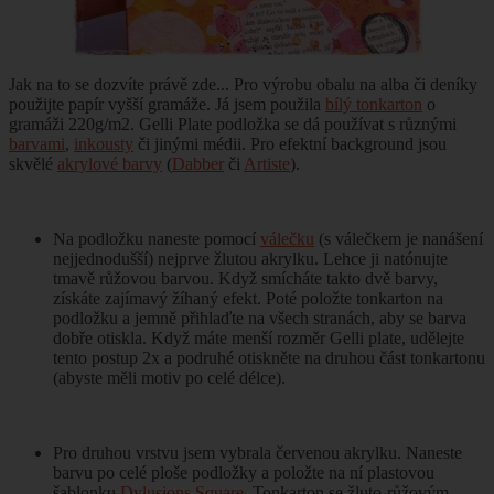
Jak na to se dozvíte právě zde...
Pro výrobu obalu na alba či deníky
použijte papír vyšší gramáže. Já jsem použila
bílý tonkarton
o
gramáži 220g/m2. Gelli Plate podložka se dá používat s různými
barvami
,
inkousty
či jinými médii. Pro efektní background jsou
skvělé
akrylové barvy
(
Dabber
či
Artiste
).
Na podložku naneste pomocí
válečku
(s válečkem je nanášení
nejjednodušší) nejprve žlutou akrylku. Lehce ji natónujte
tmavě růžovou barvou. Když smícháte takto dvě barvy,
získáte zajímavý žíhaný efekt. Poté položte tonkarton na
podložku a jemně přihlaďte na všech stranách, aby se barva
dobře otiskla. Když máte menší rozměr Gelli plate, udělejte
tento postup 2x a podruhé otiskněte na druhou část tonkartonu
(abyste měli motiv po celé délce).
Pro druhou vrstvu jsem vybrala červenou akrylku. Naneste
barvu po celé ploše podložky a položte na ní plastovou
šablonku
Dylusions Square
. Tonkarton se žluto-růžovým