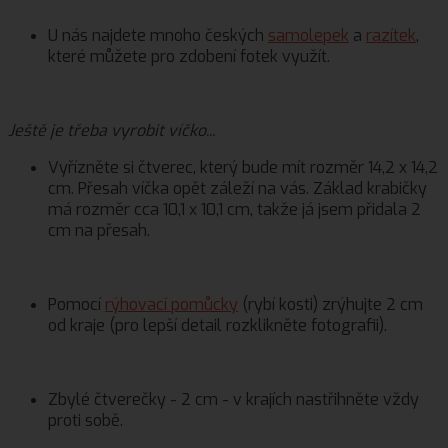
U nás najdete mnoho českých
samolepek
a
razítek
,
které můžete pro zdobení fotek využít.
Ještě je třeba vyrobit víčko...
Vyřízněte si čtverec, který bude mít rozměr 14,2 x 14,2
cm. Přesah víčka opět záleží na vás. Základ krabičky
má rozměr cca 10,1 x 10,1 cm, takže já jsem přidala 2
cm na přesah.
Pomocí
rýhovací pomůcky
(rybí kosti) zrýhujte 2 cm
od kraje (pro lepší detail rozklikněte fotografii).
Zbylé čtverečky - 2 cm - v krajích nastřihněte vždy
proti sobě.