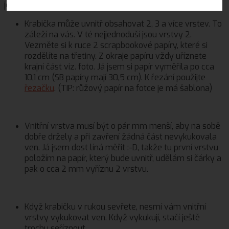
jen na vás.
Krabička může uvnitř obsahovat 2, 3 a více vrstev. To
záleží na vás. V té nejjednoduší jsou vrstvy 2.
Vezměte si k ruce 2 scrapbookové papíry, které si
rozdělíte na třetiny. Z okraje papíru vždy uříznete
krajní část viz. foto. Já jsem si papír vyměřila po cca
10,1 cm (SB papíry mají 30,5 cm). K řezání použijte
řezačku
. (TIP: růžový papír na fotce je má šablona)
Vnitřní vrstva musí být o pár mm menší, aby na sobě
dobře držely a při zavření žádná část nevykukovala
ven. Já jsem dost líná měřit :-D, takže tu první vrstvu
položím na papír, který bude uvnitř, udělám si čárky a
pak o cca 2 mm vyříznu 2 vrstvu.
Když krabičku v rukou sevřete, nesmí vám vnitřní
vrstvy vykukovat ven. Když vykukují, stačí ještě
trochu seříznout.