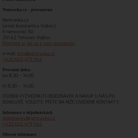
Nemravka.cz -
provozovna
Nemravka.cz
(areál Autocentra Vojkov)
K nemocnici 50
251 62 Tehovec-Vojkov
Přečtěte si, jak se k nám dostanete
.
e-mail:
info@nemravka.cz
+420 602 479 542
Provozní doba:
po 8.30 – 14.00
čt 8.30 – 14.00
OSOBNÍ VYZVEDNUTÍ OBJEDNÁVEK A NÁKUP U NÁS PO
DOMLUVĚ. VOLEJTE, PIŠTE NA NÍŽE UVEDENÉ KONTAKTY.
Informace o objednávkách
objednavky@nemravka.cz
+420 602 479 542
Obecné informace