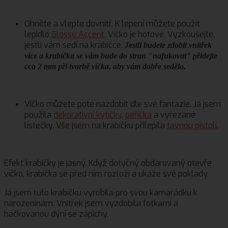
Ohněte a vlepte dovnitř. K lepení můžete použít
lepidlo
Glossy Accent
. Víčko je hotové. Vyzkoušejte,
jestli vám sedí na krabičce.
Jestli budete zdobit vnitřek
více a krabička se vám bude do stran "nafukovat" přidejte
cca 2 mm při tvorbě víčka, aby vám dobře sedělo.
Víčko můžete poté nazdobit dle své fantazie. Já jsem
použila
dekorativní kytičky
,
peříčka
a vyřezané
lístečky. Vše jsem na krabičku přilepila
tavnou pistolí
.
Efekt krabičky je jasný. Když dotyčný obdarovaný otevře
víčko, krabička se před ním rozloží a ukáže své poklady.
Já jsem tuto krabičku vyrobila pro svou kamarádku k
narozeninám. Vnitřek jsem vyzdobila fotkami a
háčkovanou dýní se zápichy.