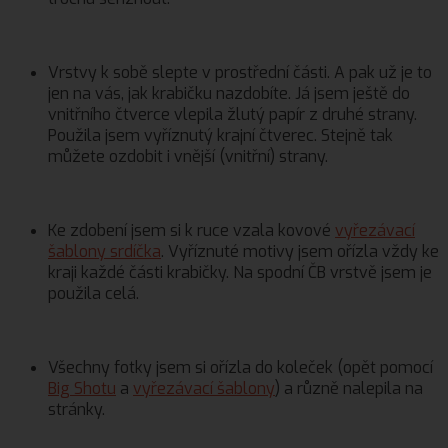
Vrstvy k sobě slepte v prostřední části. A pak už je to
jen na vás, jak krabičku nazdobíte. Já jsem ještě do
vnitřního čtverce vlepila žlutý papír z druhé strany.
Použila jsem vyříznutý krajní čtverec. Stejně tak
můžete ozdobit i vnější (vnitřní) strany.
Ke zdobení jsem si k ruce vzala kovové
vyřezávací
šablony srdíčka
. Vyříznuté motivy jsem ořízla vždy ke
kraji každé části krabičky. Na spodní ČB vrstvě jsem je
použila celá.
Všechny fotky jsem si ořízla do koleček (opět pomocí
Big Shotu
a
vyřezávací šablony
) a různě nalepila na
stránky.