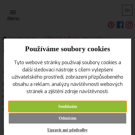
EN
Menu
Úvodní strana
Užitečné odkazy, tipy a triky
Scrapbooking
Nech se inspirovat...
Používáme soubory cookies
Jednoduchý Exploding Box
Tyto webové stránky používají soubory cookies a
Jednoduchý Exploding Box
další sledovací nástroje s cílem vylepšení
uživatelského prostředí, zobrazení přizpůsobeného
Hledáte, jak originálně zabalit dárek? Nebo jak vyrobit
obsahu a reklam, analýzy návštěvnosti webových
originální přání? Vyzkoušejte Exploding Box. Je to taková
stránek a zjištění zdroje návštěvnosti.
krabička, která se po odklopení víčka rozevře do čtyř stran.
Dovnitř můžete umístit malý dárek, osobní vzkaz či cokoliv,
Souhlasím
co se tam vejde.
Odmítám
Upravit mé předvolby
Výroba je naprosto jednoduchá. A vzhled finální verze je