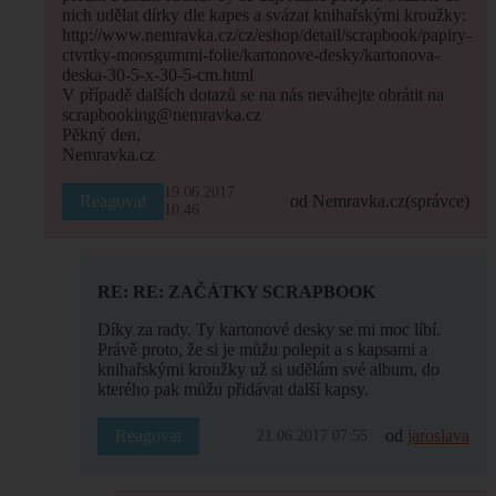
nich udělat dírky dle kapes a svázat knihařskými kroužky:
http://www.nemravka.cz/cz/eshop/detail/scrapbook/papiry-
ctvrtky-moosgummi-folie/kartonove-desky/kartonova-
deska-30-5-x-30-5-cm.html
V případě dalších dotazů se na nás neváhejte obrátit na
scrapbooking@nemravka.cz
Pěkný den,
Nemravka.cz
19.06.2017
Reagovat
od Nemravka.cz
(správce)
10:46
RE: RE: ZAČÁTKY SCRAPBOOK
Díky za rady. Ty kartonové desky se mi moc líbí.
Právě proto, že si je můžu polepit a s kapsami a
knihařskými kroužky už si udělám své album, do
kterého pak můžu přidávat další kapsy.
Reagovat
od
jaroslava
21.06.2017 07:55