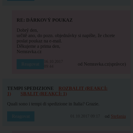
RE: DÁRKOVÝ POUKAZ
Dobrý den,
určitě ano, do pozn. objednávky si napište, že chcete
poslat poukaz na e-mail.
Děkujeme a prima den,
Nemravka.cz
16.10.2017
Reagovat
od Nemravka.cz
(správce)
09:44
TEMPI SPEDIZIONE
ROZBALIT (REAKCÍ:
1)
SBALIT (REAKCÍ: 1)
Quali sono i tempi di spedizione in Italia? Grazie.
Reagovat
od
Stefania
01.10.2017 09:17