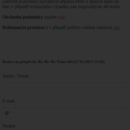
Zároveň je povinen zaevidovat přijatou tržbu u správce daně on-
line; v případě technického výpadku pak nejpozději do 48 hodin.
Obchodní podmínky
najdete
zde
.
Reklamační protokol
si v případě potřeby můžete stáhnout
zde
.
Reakce na příspěvek: Re: Re: Re: Fimo bílá (17.02.2013 12:43)
Jméno / Name
E-mail
Nadpis