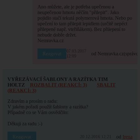
Ano můžete, ale je potřeba upečenou a
neupečenou hmotu něčím "přilepit". Jako
pojidlo stačí tekutá polymerová hmota. Nebo po
upečení to tam přilepit lepidlem (určitě nepéct
přilepené např. vteřiňákem). Bez přilepení to
nebude dobře držet.
Nemravka.cz
07.03.2017
Reagovat
od Nemravka.cz
(správce
12:09
VYŘEZÁVACÍ ŠABLONY A RAZÍTKA TIM
HOLTZ
ROZBALIT (REAKCÍ: 3)
SBALIT
(REAKCÍ: 3)
Zdravím a prosím o radu:
V jakém pořadí použít šablony a razítka?
Případně co se Vám osvědčilo:
Děkuji za radu :-)
Reagovat
od
Irena
20.12.2016 12:21