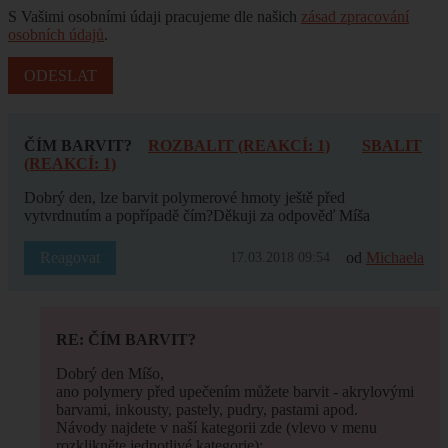
S Vašimi osobními údaji pracujeme dle našich
zásad zpracování
osobních údajů
.
ČÍM BARVIT?
ROZBALIT (REAKCÍ: 1)
SBALIT
(REAKCÍ: 1)
Dobrý den, lze barvit polymerové hmoty ještě před
vytvrdnutím a popřípadě čím?Děkuji za odpověď Míša
Reagovat
od
Michaela
17.03.2018 09:54
RE: ČÍM BARVIT?
Dobrý den Míšo,
ano polymery před upečením můžete barvit - akrylovými
barvami, inkousty, pastely, pudry, pastami apod.
Návody najdete v naší kategorii zde (vlevo v menu
rozklikněte jednotlivé kategorie):