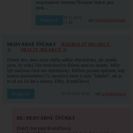
подскажите почему?Больше чем в два
раза...
28.11.2016
Reagovat
od
rykodeluevsegda
13:48
HEDVÁBNÉ ŠŇŮRKY
ROZBALIT (REAKCÍ:
1)
SBALIT (REAKCÍ: 1)
Dobrý den, dnes jsem chtěla udělat objednávku, ale zjistila
jsem, že velká část hedvábných šňůrek není na skladu. Měly
být značnou částí mé objednávky. Můžete prosím upřesnit, kdy
budou doskladněny? U modrých jsem si dala "hlídání", ale je
to už asi 14 dní a nejsou. Díky, Roubíčková
Reagovat
od
n.roubickova
18.10.2016 10:41
RE: HEDVÁBNÉ ŠŇŮRKY
Dobrý den paní Roubíčková,