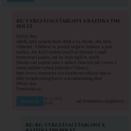
RE: VYŘEZÁVACÍ ŠABLONY A RAZÍTKA TIM
HOLTZ
Dobrý den,
záleží, jaký projekt bude dělat a co chcete, aby bylo
viditelné. Většinou se použijí nejprve šablony a poté
razítka. Ale když budete používat šablony s např.
texturovací pastou, tak by bylo lepší to otočit.
Mnoho rad najdete také v našich článcích zde (vlevo v
menu můžete vybrat jednotlivé články):
http://www.nemravka.cz/cz/uzitecne-odkazy-tipy-a-
triky/scrapbooking/barvy-a-scrapbooking.html
Pěkný den,
Nemravka.cz
20.12.2016
Reagovat
od Nemravka.cz
(správce)
19:09
RE: RE: VYŘEZÁVACÍ ŠABLONY A
RAZÍTKA TIM HOLTZ