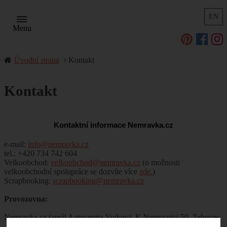
EN
Menu
Úvodní strana
Kontakt
Kontakt
Kontaktní informace Nemravka.cz
e-mail:
info@nemravka.cz
tel.: +420 734 742 604
Velkoobchod:
velkoobchod@nemravka.cz
(o možnosti
velkoobchodní spolupráce se dozvíte více
zde.
)
Scrapbooking:
scrapbooking@nemravka.cz
Provozovna:
Nemravka.cz (areál Autocentra Vojkov), K Nemocnici 50, Tehovec
- Vojkov, 251 52