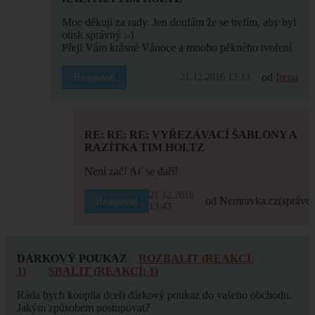
Moc děkuji za rady. Jen doufám že se trefím, aby byl
otisk správný :-)
Přeji Vám krásné Vánoce a mnoho pěkného tvoření
Reagovat
od
Irena
21.12.2016 13:13
RE: RE: RE: VYŘEZÁVACÍ ŠABLONY A
RAZÍTKA TIM HOLTZ
Není zač! Ať se daří!
21.12.2016
Reagovat
od Nemravka.cz
(správce
13:43
DÁRKOVÝ POUKAZ
ROZBALIT (REAKCÍ:
1)
SBALIT (REAKCÍ: 1)
Ráda bych koupila dceři dárkový poukaz do vašeho obchodu.
Jakým způsobem postupovat?