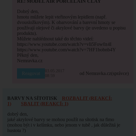
RE: MODEL AIR PORCELAIN CLAY
Dobrý den,
hmotu můžete lepit vteřinovým lepidlem (např.
dvousložkovým). K obarvování a barevní hmoty se
používají olejové či akrylové barvy (je uvedeno u popisu
produktu).
Můžete nahlédnout také do těchto videí:
https://www.youtube.com/watch?v=vIi5Fow0z4I
https://www.youtube.com/watch?v=7HF1bobnb4Y
Pěkný den,
Nemravka.cz
03.05.2017
Reagovat
od Nemravka.cz
(správce)
08:59
BARVY NA SÍTOTISK
ROZBALIT (REAKCÍ:
1)
SBALIT (REAKCÍ: 1)
dobrý den,
jaké akrylové barvy se mohou použít na sítotisk na fimo
(mohou být i v kelímku, nebo jenom v tubě , jak důležitá je
hustota ?)