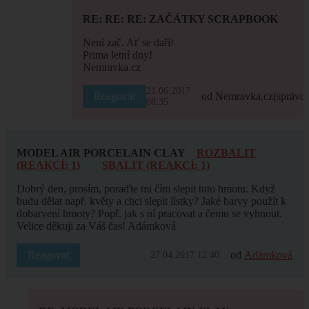
RE: RE: RE: ZAČÁTKY SCRAPBOOK
Není zač. Ať se daří!
Prima letní dny!
Nemravka.cz
21.06.2017
Reagovat
od Nemravka.cz
(správce
08:35
MODEL AIR PORCELAIN CLAY
ROZBALIT
(REAKCÍ: 1)
SBALIT (REAKCÍ: 1)
Dobrý den, prosím, poraďte mi čím slepit tuto hmotu. Když
budu dělat např. květy a chci slepit lístky? Jaké barvy použít k
dobarvení hmoty? Popř. jak s ní pracovat a čemu se vyhnout.
Velice děkuji za Váš čas! Adámková
Reagovat
od
Adámková
27.04.2017 12:40