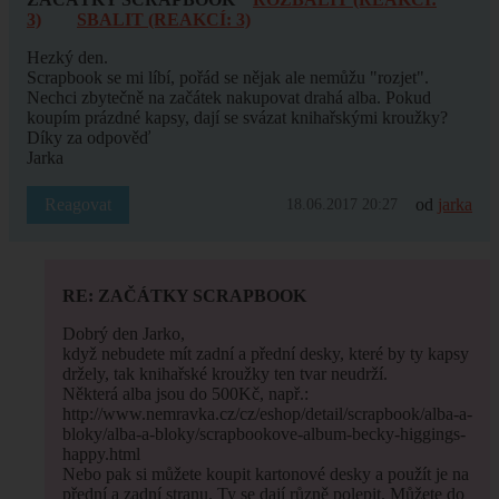
3)
SBALIT (REAKCÍ: 3)
Hezký den.
Scrapbook se mi líbí, pořád se nějak ale nemůžu "rozjet".
Nechci zbytečně na začátek nakupovat drahá alba. Pokud
koupím prázdné kapsy, dají se svázat knihařskými kroužky?
Díky za odpověď
Jarka
Reagovat
od
jarka
18.06.2017 20:27
RE: ZAČÁTKY SCRAPBOOK
Dobrý den Jarko,
když nebudete mít zadní a přední desky, které by ty kapsy
držely, tak knihařské kroužky ten tvar neudrží.
Některá alba jsou do 500Kč, např.:
http://www.nemravka.cz/cz/eshop/detail/scrapbook/alba-a-
bloky/alba-a-bloky/scrapbookove-album-becky-higgings-
happy.html
Nebo pak si můžete koupit kartonové desky a použít je na
přední a zadní stranu. Ty se dají různě polepit. Můžete do