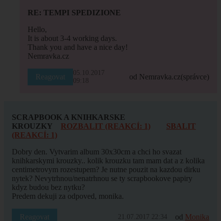
RE: TEMPI SPEDIZIONE
Hello,
It is about 3-4 working days.
Thank you and have a nice day!
Nemravka.cz
05.10.2017
Reagovat
od Nemravka.cz
(správce)
09:18
SCRAPBOOK A KNIHKARSKE
KROUZKY
ROZBALIT (REAKCÍ: 1)
SBALIT
(REAKCÍ: 1)
Dobry den. Vytvarim album 30x30cm a chci ho svazat
knihkarskymi krouzky.. kolik krouzku tam mam dat a z kolika
centimetrovym rozestupem? Je nutne pouzit na kazdou dirku
nytek? Nevytrhnou/nenatrhnou se ty scrapbookove papiry
kdyz budou bez nytku?
Predem dekuji za odpoved, monika.
Reagovat
od
Monika
21.07.2017 22:34