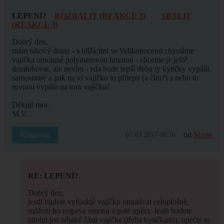
LEPENÍ?
ROZBALIT (REAKCÍ: 3)
SBALIT
(REAKCÍ: 3)
Dobrý den,
mám takový dotaz - s blížícími se Velikonocemi chystáme
vajíčka omotané polymerovou hmotou - chceme je ještě
dozdobovat, ale nevím - zda bude lepší třeba ty kytičky vypálit
samostatně a pak na to vajíčko to přilepit (a čím?) a nebo to
rovnou vypálit na tom vajíčku?
Děkuji moc
M.V.
Reagovat
od
Marie
07.03.2017 08:16
RE: LEPENÍ?
Dobrý den,
jestli budete vyfouklé vajíčko omotávat celoplošně,
můžete ho nejprve omotat a poté upéct. Jestli budete
zdobit jen nějaké části vajíčka (třeba kytičkami), upečte to