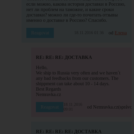
если можно, какова история доставки в Россию,
нет ли проблем на таможне, и какие сроки
доставки? можно ли где-то почитать отзывы
именно о доставке в Россию? Спасибо.
Reagovat
od
Елена
18.11.2016 01:36
RE: RE: RE: ДОСТАВКА
Hello,
We ship to Russia very often and we haven´t
any bad feedbacks from our customers. The
shippment can take about 10 - 14 days.
Best Regards
Nemravka.cz
18.11.2016
Reagovat
od Nemravka.cz
(správce
09:01
RE: RE: RE: RE: ДОСТАВКА