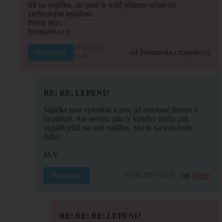
též na vajíčku, ale poté je ještě přilepte nějakým
vteřinovým lepidlem.
Prima den,
Nemravka.cz
07.03.2017
Reagovat
od Nemravka.cz
(správce)
11:49
RE: RE: LEPENÍ?
Vajíčka jsou vyfouklé a jsou již omotané fimem a
vypálené. Ale nevím, zda ty kytičky můžu pak
vypálit ještě na tom vajíčku, zda to na tom bude
držet.
M.V
Reagovat
od
Marie
07.03.2017 11:59
RE: RE: RE: LEPENÍ?