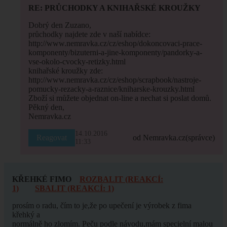
RE: PRŮCHODKY A KNIHAŘSKÉ KROUŽKY
Dobrý den Zuzano,
průchodky najdete zde v naší nabídce:
http://www.nemravka.cz/cz/eshop/dokoncovaci-prace-
komponenty/bizuterni-a-jine-komponenty/pandorky-a-
vse-okolo-cvocky-retizky.html
knihařské kroužky zde:
http://www.nemravka.cz/cz/eshop/scrapbook/nastroje-
pomucky-rezacky-a-raznice/kniharske-krouzky.html
Zboží si můžete objednat on-line a nechat si poslat domů.
Pěkný den,
Nemravka.cz
14.10.2016
Reagovat
od Nemravka.cz
(správce)
11:33
KŘEHKÉ FIMO
ROZBALIT (REAKCÍ:
1)
SBALIT (REAKCÍ: 1)
prosím o radu, čím to je,že po upečení je výrobek z fima
křehký a
normálně ho zlomím. Peču podle návodu,mám specielní malou