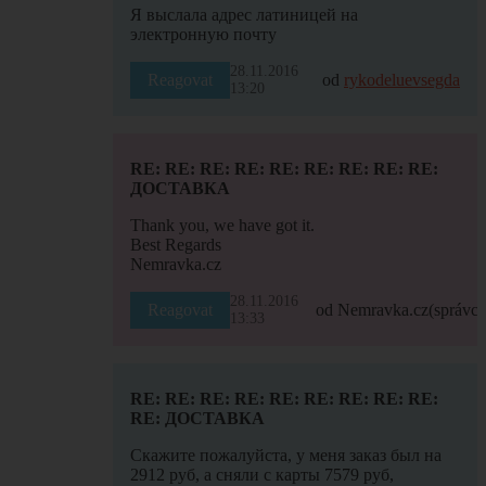
Я выслала адрес латиницей на
электронную почту
28.11.2016
Reagovat
od
rykodeluevsegda
13:20
RE: RE: RE: RE: RE: RE: RE: RE: RE:
ДОСТАВКА
Thank you, we have got it.
Best Regards
Nemravka.cz
28.11.2016
Reagovat
od Nemravka.cz
(správce
13:33
RE: RE: RE: RE: RE: RE: RE: RE: RE:
RE: ДОСТАВКА
Скажите пожалуйста, у меня заказ был на
2912 руб, а сняли с карты 7579 руб,