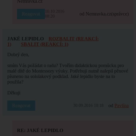
Nemravka.cz
10.10.2016
Reagovat
od Nemravka.cz
(správce)
08:20
JAKÉ LEPIDLO
ROZBALIT (REAKCÍ:
1)
SBALIT (REAKCÍ: 1)
Dobrý den,
smím Vás požádat o radu? Tvořím didaktickou pomůcku pro
malé dítě do Montessory výuky. Potřebuji nutně nalepil pěnové
písmeno na sololakový podklad. Jaké lepidlo byste na to
použila?
Děkuji
Reagovat
od
Pavlína
30.09.2016 10:18
RE: JAKÉ LEPIDLO