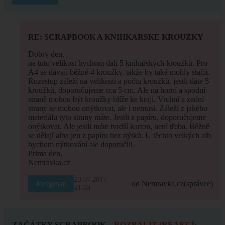
RE: SCRAPBOOK A KNIHKARSKE KROUZKY
Dobrý den,
na tuto velikost bychom dali 5 knihařských kroužků. Pro
A4 se dávají běžně 4 kroužky, takže by také mohly stačit.
Rozestup záleží na velikosti a počtu kroužků. jestli dáte 5
kroužků, doporučujeme cca 5 cm. Ale na horní a spodní
straně mohou být kroužky blíže ke kraji. Vrchní a zadní
strany se mohou onýtkovat, ale i nemusí. Záleží z jakého
materiálu tyto strany máte. Jestli z papíru, doporučujeme
onýtkovat. Ale jestli máte tvrdší karton, není třeba. Běžně
se dělají alba jen z papíru bez nýtků. U těchto velkých alb
bychom nýtkování ale doporučili.
Prima den,
Nemravka.cz
23.07.2017
Reagovat
od Nemravka.cz
(správce)
21:03
ZAČÁTKY SCRAPBOOK
ROZBALIT (REAKCÍ: