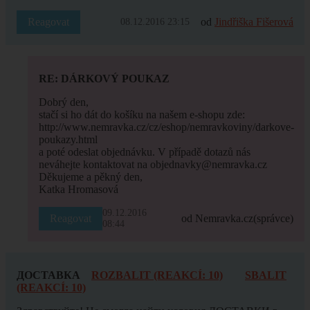
Reagovat
od
Jindřiška Fišerová
08.12.2016 23:15
RE: DÁRKOVÝ POUKAZ
Dobrý den,
stačí si ho dát do košíku na našem e-shopu zde:
http://www.nemravka.cz/cz/eshop/nemravkoviny/darkove-
poukazy.html
a poté odeslat objednávku. V případě dotazů nás
neváhejte kontaktovat na objednavky@nemravka.cz
Děkujeme a pěkný den,
Katka Hromasová
09.12.2016
Reagovat
od Nemravka.cz
(správce)
08:44
ДОСТАВКА
ROZBALIT (REAKCÍ: 10)
SBALIT
(REAKCÍ: 10)