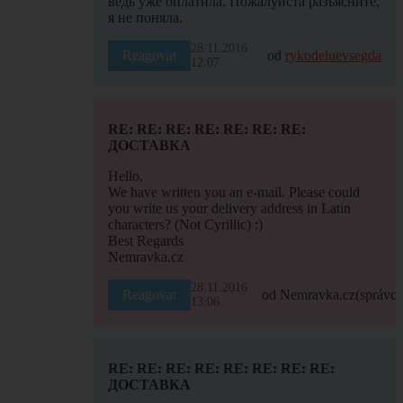
ведь уже оплатила. Пожалуйста разъясните,
я не поняла.
28.11.2016
Reagovat
od
rykodeluevsegda
12:07
RE: RE: RE: RE: RE: RE: RE:
ДОСТАВКА
Hello,
We have written you an e-mail. Please could
you write us your delivery address in Latin
characters? (Not Cyrillic) :)
Best Regards
Nemravka.cz
28.11.2016
Reagovat
od Nemravka.cz
(správce
13:06
RE: RE: RE: RE: RE: RE: RE: RE:
ДОСТАВКА