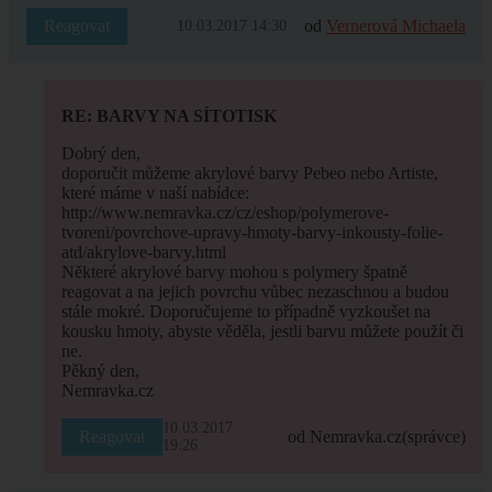
Reagovat
od
Vernerová Michaela
10.03.2017 14:30
RE: BARVY NA SÍTOTISK
Dobrý den,
doporučit můžeme akrylové barvy Pebeo nebo Artiste,
které máme v naší nabídce:
http://www.nemravka.cz/cz/eshop/polymerove-
tvoreni/povrchove-upravy-hmoty-barvy-inkousty-folie-
atd/akrylove-barvy.html
Některé akrylové barvy mohou s polymery špatně
reagovat a na jejich povrchu vůbec nezaschnou a budou
stále mokré. Doporučujeme to případně vyzkoušet na
kousku hmoty, abyste věděla, jestli barvu můžete použít či
ne.
Pěkný den,
Nemravka.cz
10.03.2017
Reagovat
od Nemravka.cz
(správce)
19:26