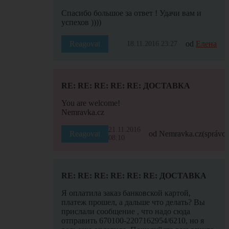
Спасибо большое за ответ ! Удачи вам и
успехов ))))
Reagovat
od
Елена
18.11.2016 23:27
RE: RE: RE: RE: RE: ДОСТАВКА
You are welcome!
Nemravka.cz
21.11.2016
Reagovat
od Nemravka.cz
(správce
08:10
RE: RE: RE: RE: RE: RE: ДОСТАВКА
Я оплатила заказ банковской картой,
платеж прошел, а дальше что делать? Вы
прислали сообщение , что надо сюда
отправить 670100-2207162954/6210, но я