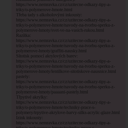
https://www.nemravka.cz/cz/uzitecne-odkazy-tipy-a-
triky/o-polymerove-hmote.html
Třeba tady s alkoholovými inkousty:
https://www.nemravka.cz/cz/uzitecne-odkazy-tipy-a-
triky/o-polymerove-hmote/navody-na-tvorbu-sperku-z-
polymerove-hmoty/svet-ve-na-vasich-rukou.html
Razítka:
https://www.nemravka.cz/cz/uzitecne-odkazy-tipy-a-
triky/o-polymerove-hmote/navody-na-tvorbu-sperku-z-
polymerove-hmoty/graffiti-nausky.html
Sítotisk pomocí akrylových barev:
https://www.nemravka.cz/cz/uzitecne-odkazy-tipy-a-
triky/o-polymerove-hmote/navody-na-tvorbu-sperku-z-
polymerove-hmoty/lentilkove-sitotiskove-nausnice.html
pastely:
https://www.nemravka.cz/cz/uzitecne-odkazy-tipy-a-
triky/o-polymerove-hmote/navody-na-tvorbu-sperku-z-
polymerove-hmoty/paaaani-pastely.html
Třpytivé akrylky:
https://www.nemravka.cz/cz/uzitecne-odkazy-tipy-a-
triky/o-polymerove-hmote/techniky-prace-s-
polymery/trpytive-akrylove-barvy-silks-acrylic-glaze.html
Izink inkousty:
https://www.nemravka.cz/cz/uzitecne-odkazy-tipy-a-
triky/o-polymerove-hmote/techniky-prace-s-