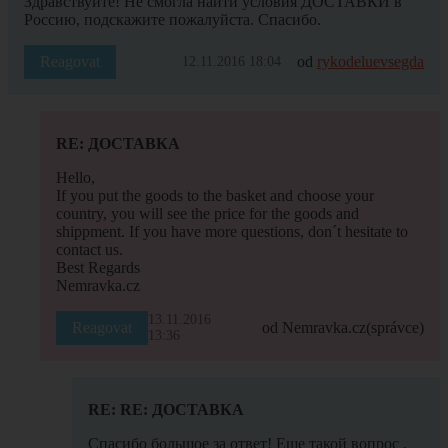
Здравствуйте! Не смогла найти условия ДОСТАВКИ в
Россию, подскажите пожалуйста. Спасибо.
Reagovat
od
rykodeluevsegda
12.11.2016 18:04
RE: ДОСТАВКА
Hello,
If you put the goods to the basket and choose your
country, you will see the price for the goods and
shippment. If you have more questions, don´t hesitate to
contact us.
Best Regards
Nemravka.cz
13.11.2016
Reagovat
od Nemravka.cz
(správce)
13:36
RE: RE: ДОСТАВКА
Спасибо большое за ответ! Еще такой вопрос ,