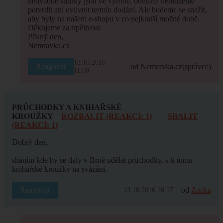
hedvábné šňůrky jsou ve výrobě, bohužel nemůžeme
potvrdit ani ovlivnit termín dodání. Ale budeme se snažit,
aby byly na našem e-shopu v co nejkratší možné době.
Děkujeme za trpělivost.
Pěkný den,
Nemravka.cz
18.10.2016
Reagovat
od Nemravka.cz
(správce)
11:08
PRŮCHODKY A KNIHAŘSKÉ
KROUŽKY
ROZBALIT (REAKCÍ: 1)
SBALIT
(REAKCÍ: 1)
Dobrý den,
sháním kde by se daly v Brně udělat průchodky, a k tomu
knihařské kroužky na svázání.
Reagovat
od
Zuzka
13.10.2016 16:17