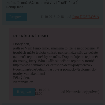
troubu. Je možné,že na to má vliv i "stáří" fima ?
Děkuji.Jana
Reagovat
od
Jana DUSILOVÁ
11.10.2016 10:48
RE: KŘEHKÉ FIMO
Dobrý den,
jestli se Vám Fimo láme, znamená to, že je nedopečené. V
troubách může teplota kolísat, pak se může stát, že pečete
na menší teplotu než by se mělo. Doporučujeme teploměr
do trouby, který Vám ukáže skutečnou teplotu v troubě.
http://www.nemravka.cz/cz/eshop/detail/polymerove-
tvoreni/nastroje/ostatni-nastroje-a-pomucky/teplomer-do-
trouby-van-aken.html
Pěkný den,
Nemravka.cz
11.10.2016
Reagovat
od Nemravka.cz
(správce)
12:00