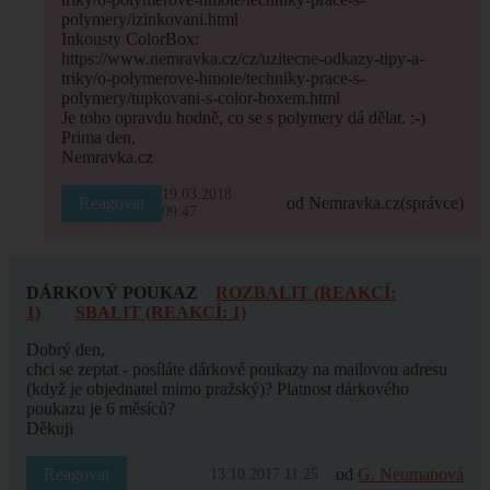
polymery/izinkovani.html
Inkousty ColorBox:
https://www.nemravka.cz/cz/uzitecne-odkazy-tipy-a-
triky/o-polymerove-hmote/techniky-prace-s-
polymery/tupkovani-s-color-boxem.html
Je toho opravdu hodně, co se s polymery dá dělat. :-)
Prima den,
Nemravka.cz
19.03.2018
Reagovat
od Nemravka.cz
(správce)
09:47
DÁRKOVÝ POUKAZ
ROZBALIT (REAKCÍ:
1)
SBALIT (REAKCÍ: 1)
Dobrý den,
chci se zeptat - posíláte dárkové poukazy na mailovou adresu
(když je objednatel mimo pražský)? Platnost dárkového
poukazu je 6 měsíců?
Děkuji
Reagovat
od
G. Neumanová
13.10.2017 11:25