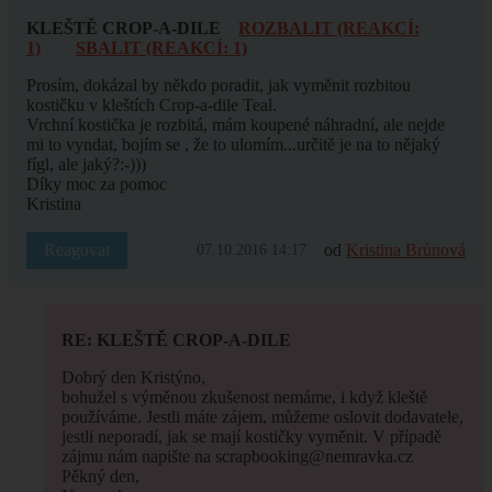
KLEŠTĚ CROP-A-DILE
ROZBALIT (REAKCÍ:
1)
SBALIT (REAKCÍ: 1)
Prosím, dokázal by někdo poradit, jak vyměnit rozbitou
kostičku v kleštích Crop-a-dile Teal.
Vrchní kostička je rozbitá, mám koupené náhradní, ale nejde
mi to vyndat, bojím se , že to ulomím...určitě je na to nějaký
fígl, ale jaký?:-)))
Díky moc za pomoc
Kristina
Reagovat
od
Kristina Brůnová
07.10.2016 14:17
RE: KLEŠTĚ CROP-A-DILE
Dobrý den Kristýno,
bohužel s výměnou zkušenost nemáme, i když kleště
používáme. Jestli máte zájem, můžeme oslovit dodavatele,
jestli neporadí, jak se mají kostičky vyměnit. V případě
zájmu nám napište na scrapbooking@nemravka.cz
Pěkný den,