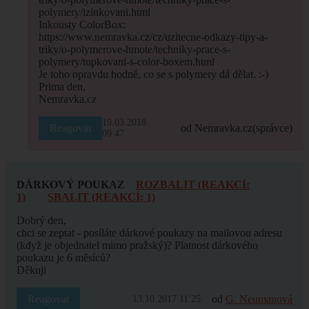
polymery/izinkovani.html
Inkousty ColorBox:
https://www.nemravka.cz/cz/uzitecne-odkazy-tipy-a-
triky/o-polymerove-hmote/techniky-prace-s-
polymery/tupkovani-s-color-boxem.html
Je toho opravdu hodně, co se s polymery dá dělat. :-)
Prima den,
Nemravka.cz
19.03.2018
Reagovat
od Nemravka.cz
(správce)
09:47
DÁRKOVÝ POUKAZ
ROZBALIT (REAKCÍ:
1)
SBALIT (REAKCÍ: 1)
Dobrý den,
chci se zeptat - posíláte dárkové poukazy na mailovou adresu
(když je objednatel mimo pražský)? Platnost dárkového
poukazu je 6 měsíců?
Děkuji
Reagovat
od
G. Neumanová
13.10.2017 11:25