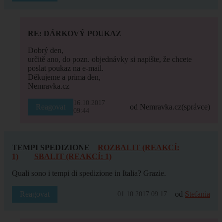
RE: DÁRKOVÝ POUKAZ
Dobrý den,
určitě ano, do pozn. objednávky si napište, že chcete
poslat poukaz na e-mail.
Děkujeme a prima den,
Nemravka.cz
16.10.2017
Reagovat
od Nemravka.cz
(správce)
09:44
TEMPI SPEDIZIONE
ROZBALIT (REAKCÍ:
1)
SBALIT (REAKCÍ: 1)
Quali sono i tempi di spedizione in Italia? Grazie.
Reagovat
od
Stefania
01.10.2017 09:17