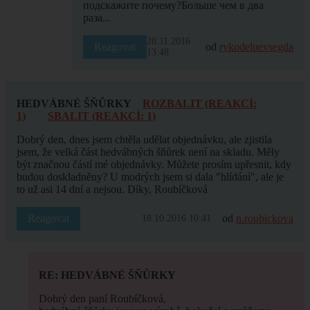
подскажите почему?Больше чем в два
раза...
28.11.2016
Reagovat
od
rykodeluevsegda
13:48
HEDVÁBNÉ ŠŇŮRKY
ROZBALIT (REAKCÍ:
1)
SBALIT (REAKCÍ: 1)
Dobrý den, dnes jsem chtěla udělat objednávku, ale zjistila
jsem, že velká část hedvábných šňůrek není na skladu. Měly
být značnou částí mé objednávky. Můžete prosím upřesnit, kdy
budou doskladněny? U modrých jsem si dala "hlídání", ale je
to už asi 14 dní a nejsou. Díky, Roubíčková
Reagovat
od
n.roubickova
18.10.2016 10:41
RE: HEDVÁBNÉ ŠŇŮRKY
Dobrý den paní Roubíčková,