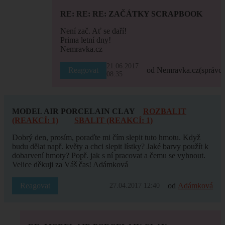
RE: RE: RE: ZAČÁTKY SCRAPBOOK
Není zač. Ať se daří!
Prima letní dny!
Nemravka.cz
21.06.2017
Reagovat
od Nemravka.cz
(správce
08:35
MODEL AIR PORCELAIN CLAY
ROZBALIT
(REAKCÍ: 1)
SBALIT (REAKCÍ: 1)
Dobrý den, prosím, poraďte mi čím slepit tuto hmotu. Když
budu dělat např. květy a chci slepit lístky? Jaké barvy použít k
dobarvení hmoty? Popř. jak s ní pracovat a čemu se vyhnout.
Velice děkuji za Váš čas! Adámková
Reagovat
od
Adámková
27.04.2017 12:40