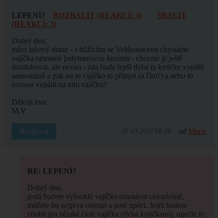
LEPENÍ?
ROZBALIT (REAKCÍ: 3)
SBALIT
(REAKCÍ: 3)
Dobrý den,
mám takový dotaz - s blížícími se Velikonocemi chystáme
vajíčka omotané polymerovou hmotou - chceme je ještě
dozdobovat, ale nevím - zda bude lepší třeba ty kytičky vypálit
samostatně a pak na to vajíčko to přilepit (a čím?) a nebo to
rovnou vypálit na tom vajíčku?
Děkuji moc
M.V.
Reagovat
od
Marie
07.03.2017 08:16
RE: LEPENÍ?
Dobrý den,
jestli budete vyfouklé vajíčko omotávat celoplošně,
můžete ho nejprve omotat a poté upéct. Jestli budete
zdobit jen nějaké části vajíčka (třeba kytičkami), upečte to