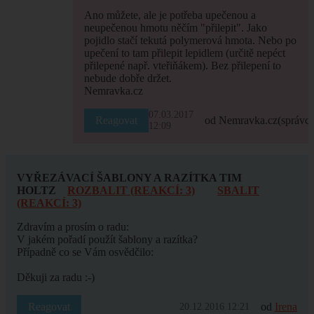
Ano můžete, ale je potřeba upečenou a
neupečenou hmotu něčím "přilepit". Jako
pojidlo stačí tekutá polymerová hmota. Nebo po
upečení to tam přilepit lepidlem (určitě nepéct
přilepené např. vteřiňákem). Bez přilepení to
nebude dobře držet.
Nemravka.cz
07.03.2017
Reagovat
od Nemravka.cz
(správce
12:09
VYŘEZÁVACÍ ŠABLONY A RAZÍTKA TIM
HOLTZ
ROZBALIT (REAKCÍ: 3)
SBALIT
(REAKCÍ: 3)
Zdravím a prosím o radu:
V jakém pořadí použít šablony a razítka?
Případně co se Vám osvědčilo:
Děkuji za radu :-)
Reagovat
od
Irena
20.12.2016 12:21