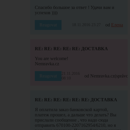
Спасибо большое за ответ ! Удачи вам и
успехов ))))
Reagovat
od
Елена
18.11.2016 23:27
RE: RE: RE: RE: RE: ДОСТАВКА
You are welcome!
Nemravka.cz
21.11.2016
Reagovat
od Nemravka.cz
(správce
08:10
RE: RE: RE: RE: RE: RE: ДОСТАВКА
Я оплатила заказ банковской картой,
платеж прошел, а дальше что делать? Вы
прислали сообщение , что надо сюда
отправить 670100-2207162954/6210, но я