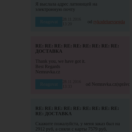
Я выслала адрес латиницей на
электронную почту
28.11.2016
Reagovat
od
rykodeluevsegda
13:20
RE: RE: RE: RE: RE: RE: RE: RE: RE:
ДОСТАВКА
Thank you, we have got it.
Best Regards
Nemravka.cz
28.11.2016
Reagovat
od Nemravka.cz
(správce
13:33
RE: RE: RE: RE: RE: RE: RE: RE: RE:
RE: ДОСТАВКА
Скажите пожалуйста, у меня заказ был на
2912 руб, а сняли с карты 7579 руб,