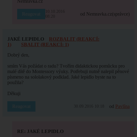
Nemravka.cz
10.10.2016
Reagovat
od Nemravka.cz
(správce)
08:20
JAKÉ LEPIDLO
ROZBALIT (REAKCÍ:
1)
SBALIT (REAKCÍ: 1)
Dobrý den,
smím Vás požádat o radu? Tvořím didaktickou pomůcku pro
malé dítě do Montessory výuky. Potřebuji nutně nalepil pěnové
písmeno na sololakový podklad. Jaké lepidlo byste na to
použila?
Děkuji
Reagovat
od
Pavlína
30.09.2016 10:18
RE: JAKÉ LEPIDLO