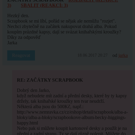
3)
SBALIT (REAKCÍ: 3)
Hezký den.
Scrapbook se mi líbí, pořád se nějak ale nemůžu "rozjet".
Nechci zbytečně na začátek nakupovat drahá alba. Pokud
koupím prázdné kapsy, dají se svázat knihařskými kroužky?
Díky za odpověď
Jarka
Reagovat
od
jarka
18.06.2017 20:27
RE: ZAČÁTKY SCRAPBOOK
Dobrý den Jarko,
když nebudete mít zadní a přední desky, které by ty kapsy
držely, tak knihařské kroužky ten tvar neudrží.
Některá alba jsou do 500Kč, např.:
http://www.nemravka.cz/cz/eshop/detail/scrapbook/alba-a-
bloky/alba-a-bloky/scrapbookove-album-becky-higgings-
happy.html
Nebo pak si můžete koupit kartonové desky a použít je na
přední a zadní stranu. Ty se dají různě polepit. Můžete do