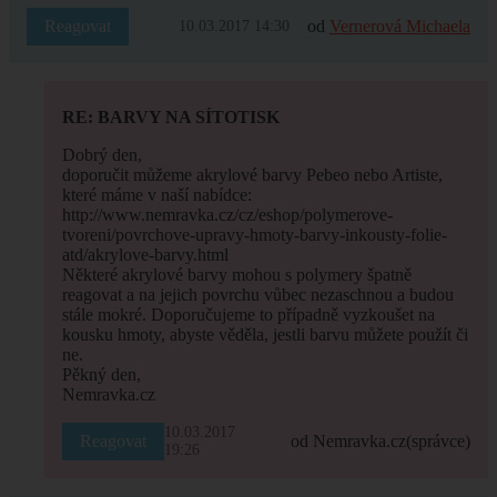
Reagovat
od
Vernerová Michaela
10.03.2017 14:30
RE: BARVY NA SÍTOTISK
Dobrý den,
doporučit můžeme akrylové barvy Pebeo nebo Artiste,
které máme v naší nabídce:
http://www.nemravka.cz/cz/eshop/polymerove-
tvoreni/povrchove-upravy-hmoty-barvy-inkousty-folie-
atd/akrylove-barvy.html
Některé akrylové barvy mohou s polymery špatně
reagovat a na jejich povrchu vůbec nezaschnou a budou
stále mokré. Doporučujeme to případně vyzkoušet na
kousku hmoty, abyste věděla, jestli barvu můžete použít či
ne.
Pěkný den,
Nemravka.cz
10.03.2017
Reagovat
od Nemravka.cz
(správce)
19:26