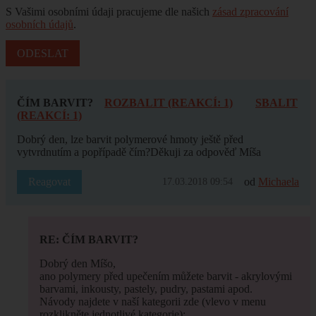
S Vašimi osobními údaji pracujeme dle našich
zásad zpracování
osobních údajů
.
ČÍM BARVIT?
ROZBALIT (REAKCÍ: 1)
SBALIT
(REAKCÍ: 1)
Dobrý den, lze barvit polymerové hmoty ještě před
vytvrdnutím a popřípadě čím?Děkuji za odpověď Míša
Reagovat
od
Michaela
17.03.2018 09:54
RE: ČÍM BARVIT?
Dobrý den Míšo,
ano polymery před upečením můžete barvit - akrylovými
barvami, inkousty, pastely, pudry, pastami apod.
Návody najdete v naší kategorii zde (vlevo v menu
rozklikněte jednotlivé kategorie):