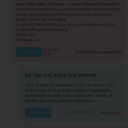
nich udělat dírky dle kapes a svázat knihařskými kroužky:
http://www.nemravka.cz/cz/eshop/detail/scrapbook/papiry-
ctvrtky-moosgummi-folie/kartonove-desky/kartonova-
deska-30-5-x-30-5-cm.html
V případě dalších dotazů se na nás neváhejte obrátit na
scrapbooking@nemravka.cz
Pěkný den,
Nemravka.cz
19.06.2017
Reagovat
od Nemravka.cz
(správce)
10:46
RE: RE: ZAČÁTKY SCRAPBOOK
Díky za rady. Ty kartonové desky se mi moc líbí.
Právě proto, že si je můžu polepit a s kapsami a
knihařskými kroužky už si udělám své album, do
kterého pak můžu přidávat další kapsy.
Reagovat
od
jaroslava
21.06.2017 07:55