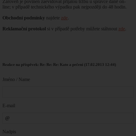
Zároveň je povinen zaevidovat přijatou tržbu u správce daně on-
line; v případě technického výpadku pak nejpozději do 48 hodin.
Obchodní podmínky
najdete
zde
.
Reklamační protokol
si v případě potřeby můžete stáhnout
zde
.
Reakce na příspěvek: Re: Re: Re: Kato a pečení (17.02.2013 12:44)
Jméno / Name
E-mail
Nadpis