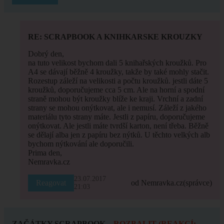
RE: SCRAPBOOK A KNIHKARSKE KROUZKY
Dobrý den,
na tuto velikost bychom dali 5 knihařských kroužků. Pro
A4 se dávají běžně 4 kroužky, takže by také mohly stačit.
Rozestup záleží na velikosti a počtu kroužků. jestli dáte 5
kroužků, doporučujeme cca 5 cm. Ale na horní a spodní
straně mohou být kroužky blíže ke kraji. Vrchní a zadní
strany se mohou onýtkovat, ale i nemusí. Záleží z jakého
materiálu tyto strany máte. Jestli z papíru, doporučujeme
onýtkovat. Ale jestli máte tvrdší karton, není třeba. Běžně
se dělají alba jen z papíru bez nýtků. U těchto velkých alb
bychom nýtkování ale doporučili.
Prima den,
Nemravka.cz
23.07.2017
Reagovat
od Nemravka.cz
(správce)
21:03
ZAČÁTKY SCRAPBOOK
ROZBALIT (REAKCÍ: