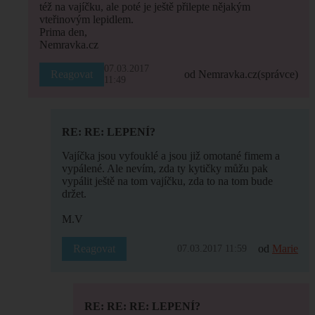
též na vajíčku, ale poté je ještě přilepte nějakým
vteřinovým lepidlem.
Prima den,
Nemravka.cz
07.03.2017
Reagovat
od Nemravka.cz
(správce)
11:49
RE: RE: LEPENÍ?
Vajíčka jsou vyfouklé a jsou již omotané fimem a
vypálené. Ale nevím, zda ty kytičky můžu pak
vypálit ještě na tom vajíčku, zda to na tom bude
držet.
M.V
Reagovat
od
Marie
07.03.2017 11:59
RE: RE: RE: LEPENÍ?