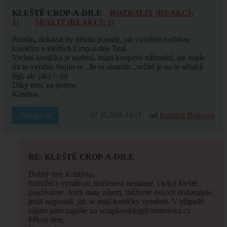
KLEŠTĚ CROP-A-DILE
ROZBALIT (REAKCÍ:
1)
SBALIT (REAKCÍ: 1)
Prosím, dokázal by někdo poradit, jak vyměnit rozbitou
kostičku v kleštích Crop-a-dile Teal.
Vrchní kostička je rozbitá, mám koupené náhradní, ale nejde
mi to vyndat, bojím se , že to ulomím...určitě je na to nějaký
fígl, ale jaký?:-)))
Díky moc za pomoc
Kristina
Reagovat
od
Kristina Brůnová
07.10.2016 14:17
RE: KLEŠTĚ CROP-A-DILE
Dobrý den Kristýno,
bohužel s výměnou zkušenost nemáme, i když kleště
používáme. Jestli máte zájem, můžeme oslovit dodavatele,
jestli neporadí, jak se mají kostičky vyměnit. V případě
zájmu nám napište na scrapbooking@nemravka.cz
Pěkný den,