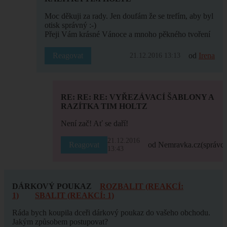
Moc děkuji za rady. Jen doufám že se trefím, aby byl
otisk správný :-)
Přeji Vám krásné Vánoce a mnoho pěkného tvoření
Reagovat
od
Irena
21.12.2016 13:13
RE: RE: RE: VYŘEZÁVACÍ ŠABLONY A
RAZÍTKA TIM HOLTZ
Není zač! Ať se daří!
21.12.2016
Reagovat
od Nemravka.cz
(správce
13:43
DÁRKOVÝ POUKAZ
ROZBALIT (REAKCÍ:
1)
SBALIT (REAKCÍ: 1)
Ráda bych koupila dceři dárkový poukaz do vašeho obchodu.
Jakým způsobem postupovat?