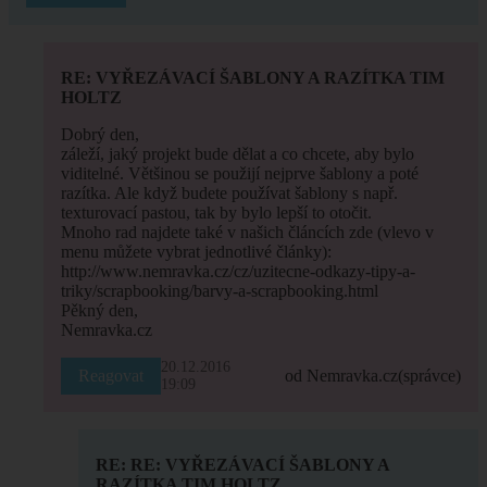
RE: VYŘEZÁVACÍ ŠABLONY A RAZÍTKA TIM
HOLTZ
Dobrý den,
záleží, jaký projekt bude dělat a co chcete, aby bylo
viditelné. Většinou se použijí nejprve šablony a poté
razítka. Ale když budete používat šablony s např.
texturovací pastou, tak by bylo lepší to otočit.
Mnoho rad najdete také v našich článcích zde (vlevo v
menu můžete vybrat jednotlivé články):
http://www.nemravka.cz/cz/uzitecne-odkazy-tipy-a-
triky/scrapbooking/barvy-a-scrapbooking.html
Pěkný den,
Nemravka.cz
20.12.2016
Reagovat
od Nemravka.cz
(správce)
19:09
RE: RE: VYŘEZÁVACÍ ŠABLONY A
RAZÍTKA TIM HOLTZ