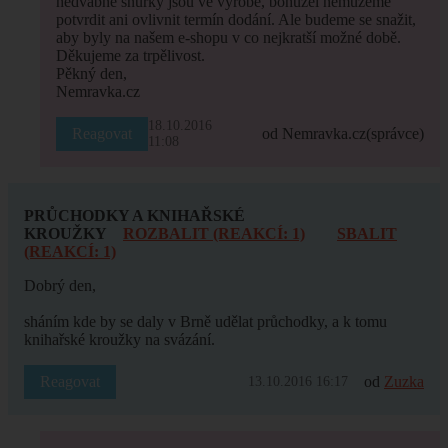
hedvábné šňůrky jsou ve výrobě, bohužel nemůžeme
potvrdit ani ovlivnit termín dodání. Ale budeme se snažit,
aby byly na našem e-shopu v co nejkratší možné době.
Děkujeme za trpělivost.
Pěkný den,
Nemravka.cz
18.10.2016
Reagovat
od Nemravka.cz
(správce)
11:08
PRŮCHODKY A KNIHAŘSKÉ
KROUŽKY
ROZBALIT (REAKCÍ: 1)
SBALIT
(REAKCÍ: 1)
Dobrý den,
sháním kde by se daly v Brně udělat průchodky, a k tomu
knihařské kroužky na svázání.
Reagovat
od
Zuzka
13.10.2016 16:17