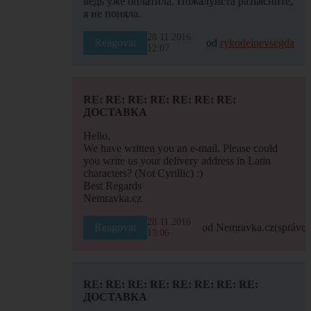
ведь уже оплатила. Пожалуйста разъясните,
я не поняла.
28.11.2016
Reagovat
od
rykodeluevsegda
12:07
RE: RE: RE: RE: RE: RE: RE:
ДОСТАВКА
Hello,
We have written you an e-mail. Please could
you write us your delivery address in Latin
characters? (Not Cyrillic) :)
Best Regards
Nemravka.cz
28.11.2016
Reagovat
od Nemravka.cz
(správce
13:06
RE: RE: RE: RE: RE: RE: RE: RE:
ДОСТАВКА