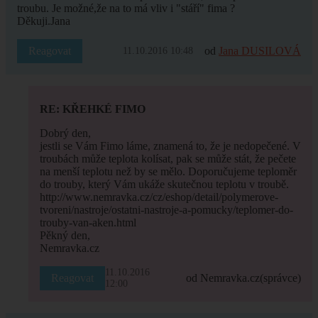
troubu. Je možné,že na to má vliv i "stáří" fima ?
Děkuji.Jana
Reagovat
od
Jana DUSILOVÁ
11.10.2016 10:48
RE: KŘEHKÉ FIMO
Dobrý den,
jestli se Vám Fimo láme, znamená to, že je nedopečené. V
troubách může teplota kolísat, pak se může stát, že pečete
na menší teplotu než by se mělo. Doporučujeme teploměr
do trouby, který Vám ukáže skutečnou teplotu v troubě.
http://www.nemravka.cz/cz/eshop/detail/polymerove-
tvoreni/nastroje/ostatni-nastroje-a-pomucky/teplomer-do-
trouby-van-aken.html
Pěkný den,
Nemravka.cz
11.10.2016
Reagovat
od Nemravka.cz
(správce)
12:00