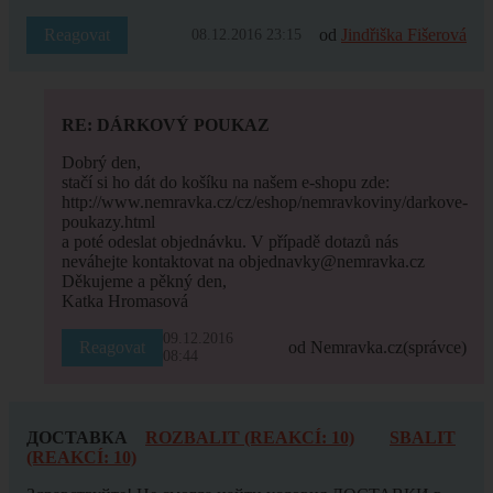
Reagovat
od
Jindřiška Fišerová
08.12.2016 23:15
RE: DÁRKOVÝ POUKAZ
Dobrý den,
stačí si ho dát do košíku na našem e-shopu zde:
http://www.nemravka.cz/cz/eshop/nemravkoviny/darkove-
poukazy.html
a poté odeslat objednávku. V případě dotazů nás
neváhejte kontaktovat na objednavky@nemravka.cz
Děkujeme a pěkný den,
Katka Hromasová
09.12.2016
Reagovat
od Nemravka.cz
(správce)
08:44
ДОСТАВКА
ROZBALIT (REAKCÍ: 10)
SBALIT
(REAKCÍ: 10)