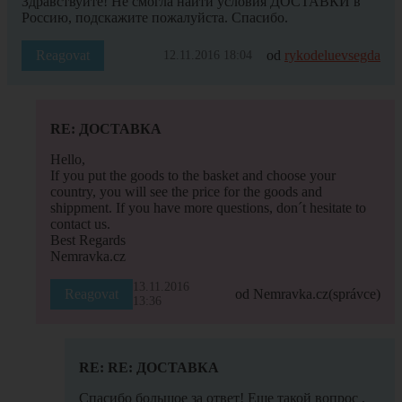
Здравствуйте! Не смогла найти условия ДОСТАВКИ в
Россию, подскажите пожалуйста. Спасибо.
Reagovat
od
rykodeluevsegda
12.11.2016 18:04
RE: ДОСТАВКА
Hello,
If you put the goods to the basket and choose your
country, you will see the price for the goods and
shippment. If you have more questions, don´t hesitate to
contact us.
Best Regards
Nemravka.cz
13.11.2016
Reagovat
od Nemravka.cz
(správce)
13:36
RE: RE: ДОСТАВКА
Спасибо большое за ответ! Еще такой вопрос ,