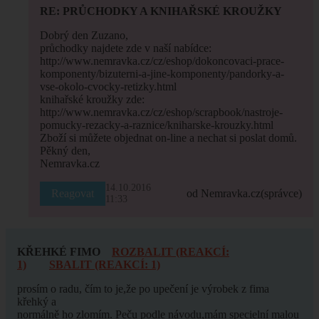
RE: PRŮCHODKY A KNIHAŘSKÉ KROUŽKY
Dobrý den Zuzano,
průchodky najdete zde v naší nabídce:
http://www.nemravka.cz/cz/eshop/dokoncovaci-prace-
komponenty/bizuterni-a-jine-komponenty/pandorky-a-
vse-okolo-cvocky-retizky.html
knihařské kroužky zde:
http://www.nemravka.cz/cz/eshop/scrapbook/nastroje-
pomucky-rezacky-a-raznice/kniharske-krouzky.html
Zboží si můžete objednat on-line a nechat si poslat domů.
Pěkný den,
Nemravka.cz
14.10.2016
Reagovat
od Nemravka.cz
(správce)
11:33
KŘEHKÉ FIMO
ROZBALIT (REAKCÍ:
1)
SBALIT (REAKCÍ: 1)
prosím o radu, čím to je,že po upečení je výrobek z fima
křehký a
normálně ho zlomím. Peču podle návodu,mám specielní malou