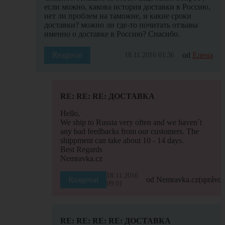
если можно, какова история доставки в Россию,
нет ли проблем на таможне, и какие сроки
доставки? можно ли где-то почитать отзывы
именно о доставке в Россию? Спасибо.
Reagovat
od
Елена
18.11.2016 01:36
RE: RE: RE: ДОСТАВКА
Hello,
We ship to Russia very often and we haven´t
any bad feedbacks from our customers. The
shippment can take about 10 - 14 days.
Best Regards
Nemravka.cz
18.11.2016
Reagovat
od Nemravka.cz
(správce
09:01
RE: RE: RE: RE: ДОСТАВКА