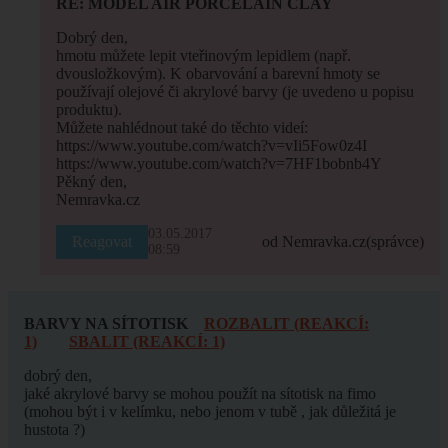
RE: MODEL AIR PORCELAIN CLAY
Dobrý den,
hmotu můžete lepit vteřinovým lepidlem (např.
dvousložkovým). K obarvování a barevní hmoty se
používají olejové či akrylové barvy (je uvedeno u popisu
produktu).
Můžete nahlédnout také do těchto videí:
https://www.youtube.com/watch?v=vIi5Fow0z4I
https://www.youtube.com/watch?v=7HF1bobnb4Y
Pěkný den,
Nemravka.cz
03.05.2017
Reagovat
od Nemravka.cz
(správce)
08:59
BARVY NA SÍTOTISK
ROZBALIT (REAKCÍ:
1)
SBALIT (REAKCÍ: 1)
dobrý den,
jaké akrylové barvy se mohou použít na sítotisk na fimo
(mohou být i v kelímku, nebo jenom v tubě , jak důležitá je
hustota ?)