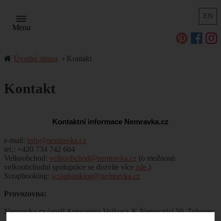
EN
Menu
Úvodní strana
Kontakt
Kontakt
Kontaktní informace Nemravka.cz
e-mail:
info@nemravka.cz
tel.: +420 734 742 604
Velkoobchod:
velkoobchod@nemravka.cz
(o možnosti
velkoobchodní spolupráce se dozvíte více
zde.
)
Scrapbooking:
scrapbooking@nemravka.cz
Provozovna:
Nemravka.cz (areál Autocentra Vojkov), K Nemocnici 50, Tehovec
- Vojkov, 251 52