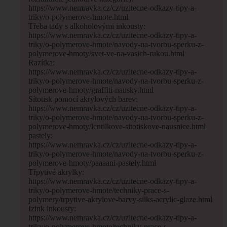
https://www.nemravka.cz/cz/uzitecne-odkazy-tipy-a-
triky/o-polymerove-hmote.html
Třeba tady s alkoholovými inkousty:
https://www.nemravka.cz/cz/uzitecne-odkazy-tipy-a-
triky/o-polymerove-hmote/navody-na-tvorbu-sperku-z-
polymerove-hmoty/svet-ve-na-vasich-rukou.html
Razítka:
https://www.nemravka.cz/cz/uzitecne-odkazy-tipy-a-
triky/o-polymerove-hmote/navody-na-tvorbu-sperku-z-
polymerove-hmoty/graffiti-nausky.html
Sítotisk pomocí akrylových barev:
https://www.nemravka.cz/cz/uzitecne-odkazy-tipy-a-
triky/o-polymerove-hmote/navody-na-tvorbu-sperku-z-
polymerove-hmoty/lentilkove-sitotiskove-nausnice.html
pastely:
https://www.nemravka.cz/cz/uzitecne-odkazy-tipy-a-
triky/o-polymerove-hmote/navody-na-tvorbu-sperku-z-
polymerove-hmoty/paaaani-pastely.html
Třpytivé akrylky:
https://www.nemravka.cz/cz/uzitecne-odkazy-tipy-a-
triky/o-polymerove-hmote/techniky-prace-s-
polymery/trpytive-akrylove-barvy-silks-acrylic-glaze.html
Izink inkousty:
https://www.nemravka.cz/cz/uzitecne-odkazy-tipy-a-
triky/o-polymerove-hmote/techniky-prace-s-