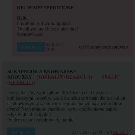
RE: TEMPI SPEDIZIONE
Hello,
It is about 3-4 working days.
Thank you and have a nice day!
Nemravka.cz
05.10.2017
Reagovat
od Nemravka.cz
(správce)
09:18
SCRAPBOOK A KNIHKARSKE
KROUZKY
ROZBALIT (REAKCÍ: 1)
SBALIT
(REAKCÍ: 1)
Dobry den. Vytvarim album 30x30cm a chci ho svazat
knihkarskymi krouzky.. kolik krouzku tam mam dat a z kolika
centimetrovym rozestupem? Je nutne pouzit na kazdou dirku
nytek? Nevytrhnou/nenatrhnou se ty scrapbookove papiry
kdyz budou bez nytku?
Predem dekuji za odpoved, monika.
Reagovat
od
Monika
21.07.2017 22:34