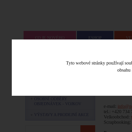
CO JE NOVÉHO
ESHOP
VE
Úvodní stra
MENU
Tyto webové stránky používají soubo
obsahu 
OZNÁMENÍ OD NEMRAVKY
Kontak
NÁŠ TÝM - KDO JSME A CO
NÁS BAVÍ?
OSOBNÍ ODBĚRY
OBJEDNÁVEK - VOJKOV
e-mail:
info@n
tel.: +420 734
VÝSTAVY A PRODEJNÍ AKCE
Velkoobchod:
Scrapbooking