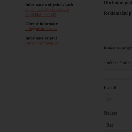
Obchodní po
Informace o objednávkách
objednavky@nemravka.cz
Reklamační p
+420 602 479 542
Obecné informace
info@nemravka.cz
Informace ostatní
petra@nemravka.cz
Reakce na příspě
Jméno / Name
E-mail
Nadpis