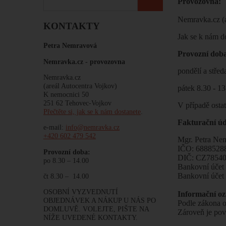
Provozovna:
Nemravka.cz (a
KONTAKTY
Jak se k nám d
Petra Nemravová
Provozní d
Nemravka.cz -
provozovna
pondělí a střed
Nemravka.cz
(areál Autocentra Vojkov)
pátek 8.30 - 1
K nemocnici 50
251 62 Tehovec-Vojkov
V případě osta
Přečtěte si, jak se k nám dostanete
.
Fakturační úd
e-mail:
info@nemravka.cz
+420 602 479 542
Mgr. Petra Ne
IČO: 6888528
Provozní doba:
DIČ: CZ7854
po 8.30 – 14.00
Bankovní úče
Bankovní úče
čt 8.30 – 14.00
OSOBNÍ VYZVEDNUTÍ
Informační o
OBJEDNÁVEK A NÁKUP U NÁS PO
Podle zákona o
DOMLUVĚ. VOLEJTE, PIŠTE NA
Zároveň je pov
NÍŽE UVEDENÉ KONTAKTY.