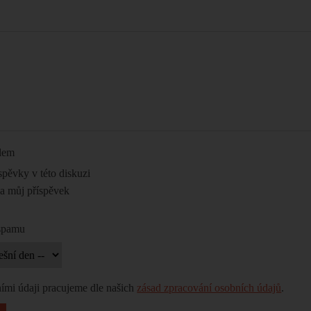
ilem
spěvky v této diskuzi
na můj příspěvek
 spamu
ími údaji pracujeme dle našich
zásad zpracování osobních údajů
.