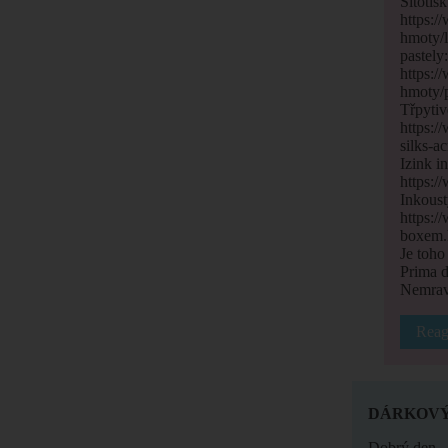
Sítotis
https:/
hmoty/l
pastely
https:/
hmoty/p
Třpytiv
https:/
silks-a
Izink i
https:/
Inkous
https:/
boxem.
Je toho
Prima d
Nemrav
Reag
DÁRKOVÝ
Dobrý den,