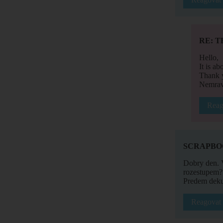
RE: T
Hello,
It is a
Thank y
Nemrav
Reag
SCRAPBO
Dobry den. 
rozestupem?
Predem deku
Reagovat