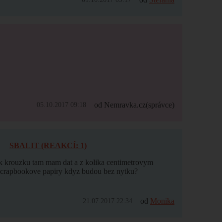
od Nemravka.cz
(správce)
05.10.2017 09:18
SBALIT (REAKCÍ: 1)
k krouzku tam mam dat a z kolika centimetrovym
 scrapbookove papiry kdyz budou bez nytku?
od
Monika
21.07.2017 22:34