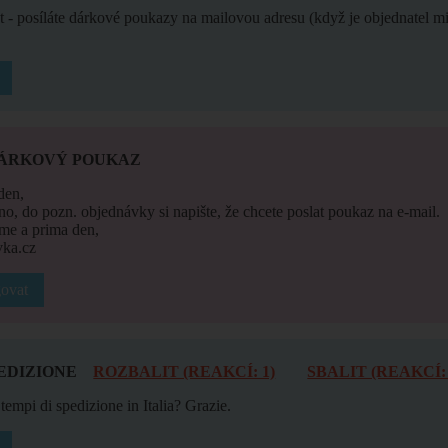
at - posíláte dárkové poukazy na mailovou adresu (když je objednatel 
DÁRKOVÝ POUKAZ
den,
ano, do pozn. objednávky si napište, že chcete poslat poukaz na e-mail.
me a prima den,
ka.cz
ovat
EDIZIONE
ROZBALIT (REAKCÍ: 1)
SBALIT (REAKCÍ: 
tempi di spedizione in Italia? Grazie.