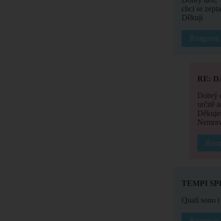
chci se zept
Děkuji
Reagovat
RE: 
Dobrý 
určitě 
Děkuje
Nemrav
Reag
TEMPI SP
Quali sono i 
Reagovat