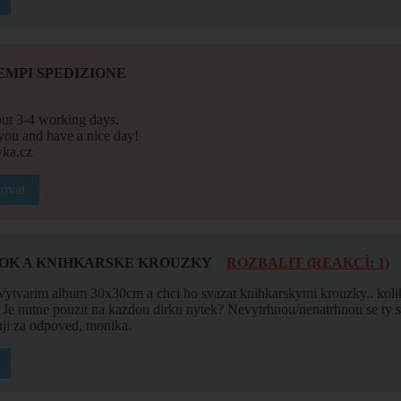
EMPI SPEDIZIONE
bout 3-4 working days.
ou and have a nice day!
ka.cz
ovat
OK A KNIHKARSKE KROUZKY
ROZBALIT (REAKCÍ: 1)
Vytvarim album 30x30cm a chci ho svazat knihkarskymi krouzky.. koli
 Je nutne pouzit na kazdou dirku nytek? Nevytrhnou/nenatrhnou se ty
ji za odpoved, monika.