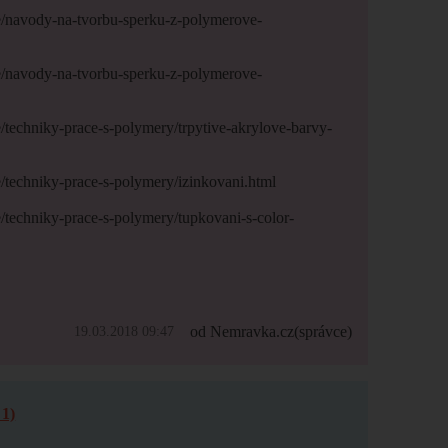
e/navody-na-tvorbu-sperku-z-polymerove-
e/navody-na-tvorbu-sperku-z-polymerove-
/techniky-prace-s-polymery/trpytive-akrylove-barvy-
/techniky-prace-s-polymery/izinkovani.html
/techniky-prace-s-polymery/tupkovani-s-color-
od Nemravka.cz
(správce)
19.03.2018 09:47
1)