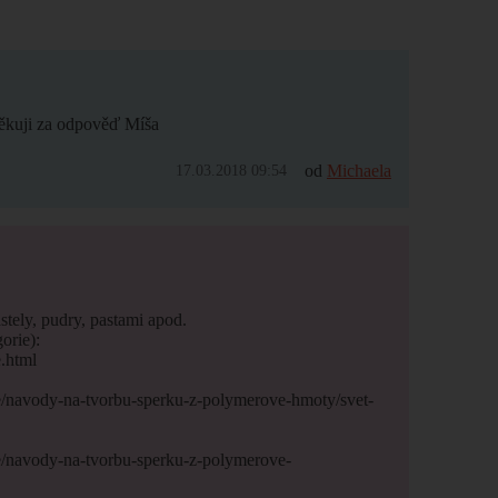
Děkuji za odpověď Míša
od
Michaela
17.03.2018 09:54
tely, pudry, pastami apod.
orie):
.html
e/navody-na-tvorbu-sperku-z-polymerove-hmoty/svet-
e/navody-na-tvorbu-sperku-z-polymerove-