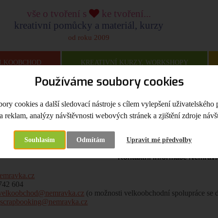
vše o tvoření s
ke tvoření...
kreativní pomůcky a materiál, kurzy
od roku 2009
LKOOBCHOD
KREATIVNÍ KURZY, WORKSHOPY
Používáme soubory cookies
na
Kontakt
ry cookies a další sledovací nástroje s cílem vylepšení uživatelského 
a reklam, analýzy návštěvnosti webových stránek a zjištění zdroje návšt
t
Souhlasím
Odmítám
Upravit mé předvolby
Kontaktní informace Nemravk
emravka.cz
 742 604
velkoobchod@nemravka.cz
(o možnosti velkoobchodní spolupráce se 
:
scrapbooking@nemravka.cz