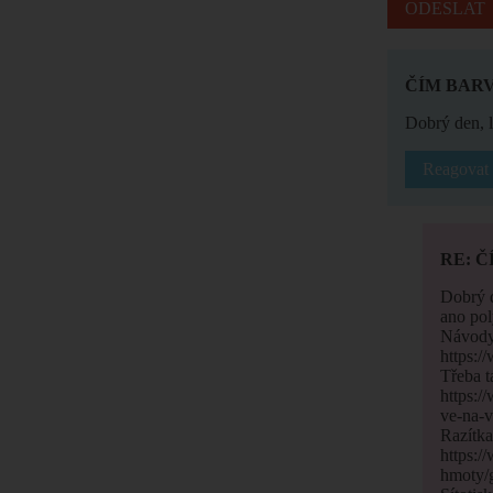
ČÍM BARV
Dobrý den, 
Reagovat
RE: Č
Dobrý 
ano pol
Návody 
https:/
Třeba t
https:/
ve-na-v
Razítka
https:/
hmoty/g