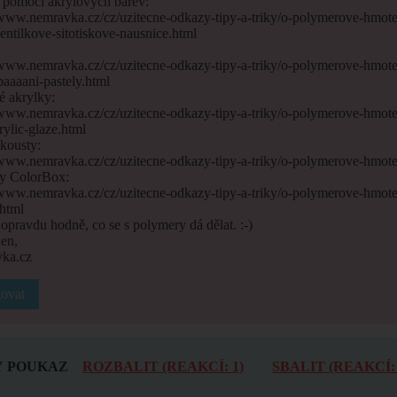
k pomocí akrylových barev:
/www.nemravka.cz/cz/uzitecne-odkazy-tipy-a-triky/o-polymerove-hmot
entilkove-sitotiskove-nausnice.html
:
/www.nemravka.cz/cz/uzitecne-odkazy-tipy-a-triky/o-polymerove-hmot
aaaani-pastely.html
é akrylky:
/www.nemravka.cz/cz/uzitecne-odkazy-tipy-a-triky/o-polymerove-hmote
crylic-glaze.html
nkousty:
/www.nemravka.cz/cz/uzitecne-odkazy-tipy-a-triky/o-polymerove-hmote
ty ColorBox:
/www.nemravka.cz/cz/uzitecne-odkazy-tipy-a-triky/o-polymerove-hmote
html
 opravdu hodně, co se s polymery dá dělat. :-)
en,
ka.cz
ovat
 POUKAZ
ROZBALIT (REAKCÍ: 1)
SBALIT (REAKCÍ: 