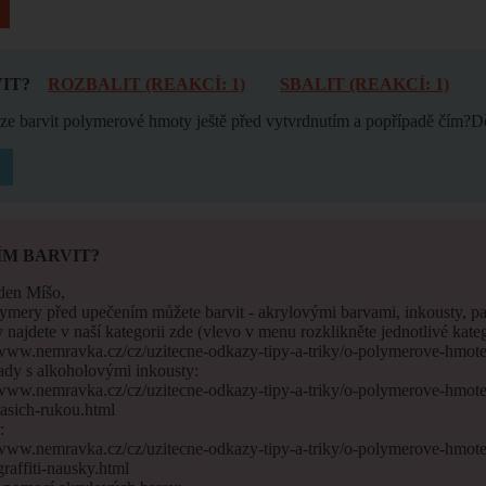
IT?
ROZBALIT (REAKCÍ: 1)
SBALIT (REAKCÍ: 1)
lze barvit polymerové hmoty ještě před vytvrdnutím a popřípadě čím?
ÍM BARVIT?
den Míšo,
ymery před upečením můžete barvit - akrylovými barvami, inkousty, pas
najdete v naší kategorii zde (vlevo v menu rozklikněte jednotlivé kateg
/www.nemravka.cz/cz/uzitecne-odkazy-tipy-a-triky/o-polymerove-hmote
ady s alkoholovými inkousty:
/www.nemravka.cz/cz/uzitecne-odkazy-tipy-a-triky/o-polymerove-hmot
asich-rukou.html
:
/www.nemravka.cz/cz/uzitecne-odkazy-tipy-a-triky/o-polymerove-hmot
raffiti-nausky.html