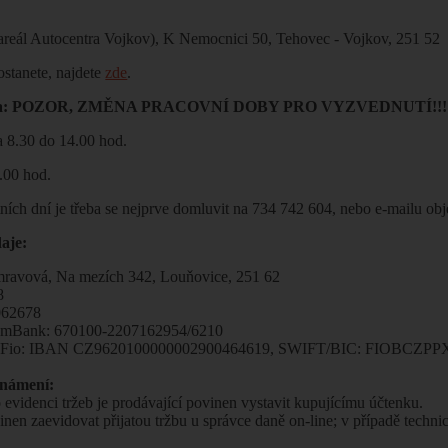
reál Autocentra Vojkov), K Nemocnici 50, Tehovec - Vojkov, 251 52
ostanete, najdete
zde
.
oba: POZOR, ZMĚNA PRACOVNÍ DOBY PRO VYZVEDNUTÍ!!!
a 8.30 do 14.00 hod.
3.00 hod.
tních dní je třeba se nejprve domluvit na 734 742 604, nebo e-mailu
aje:
mravová, Na mezích 342, Louňovice, 251 62
8
062678
t mBank: 670100-2207162954/6210
t Fio: IBAN CZ9620100000002900464619, SWIFT/BIC: FIOBCZPPXX
známení:
 evidenci tržeb je prodávající povinen vystavit kupujícímu účtenku.
inen zaevidovat přijatou tržbu u správce daně on-line; v případě techn