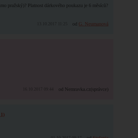
mimo pražský)? Platnost dárkového poukazu je 6 měsíců?
od
G. Neumanová
13.10.2017 11:25
od Nemravka.cz
(správce)
16.10.2017 09:44
1)
od
Stefania
01.10.2017 09:17