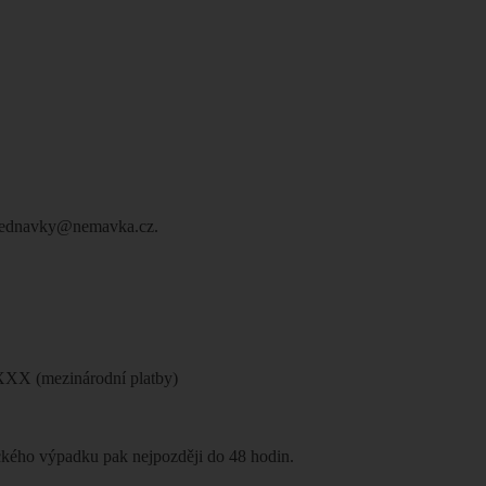
 objednavky@nemavka.cz.
X (mezinárodní platby)
ického výpadku pak nejpozději do 48 hodin.