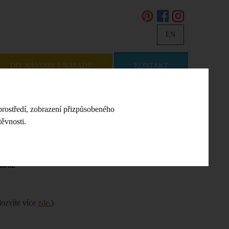
EN
DIY NÁVODY A NÁPADY
KONTAKT
prostředí, zobrazení přizpůsobeného
ěvnosti.
a.cz
dozvíte více
zde.
)