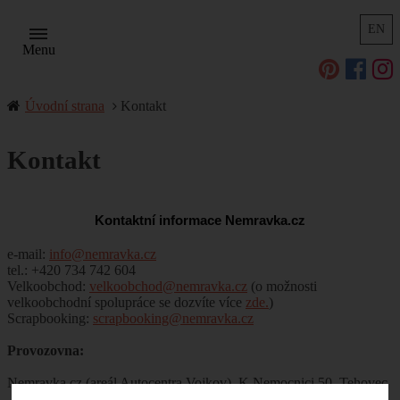
EN
Menu
Úvodní strana
Kontakt
Kontakt
Kontaktní informace Nemravka.cz
e-mail:
info@nemravka.cz
tel.: +420 734 742 604
Velkoobchod:
velkoobchod@nemravka.cz
(o možnosti
velkoobchodní spolupráce se dozvíte více
zde.
)
Scrapbooking:
scrapbooking@nemravka.cz
Provozovna:
Nemravka.cz (areál Autocentra Vojkov), K Nemocnici 50, Tehovec
- Vojkov, 251 52