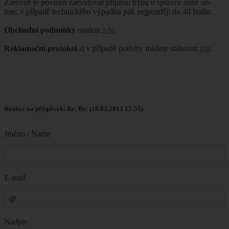
Zároveň je povinen zaevidovat přijatou tržbu u správce daně on-
line; v případě technického výpadku pak nejpozději do 48 hodin.
Obchodní podmínky
najdete
zde
.
Reklamační protokol
si v případě potřeby můžete stáhnout
zde
.
Reakce na příspěvek: Re: Re: (18.03.2013 17:55)
Jméno / Name
E-mail
Nadpis