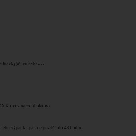
 objednavky@nemavka.cz.
X (mezinárodní platby)
ického výpadku pak nejpozději do 48 hodin.