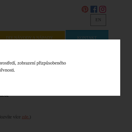
EN
DIY NÁVODY A NÁPADY
KONTAKT
prostředí, zobrazení přizpůsobeného
ěvnosti.
a.cz
dozvíte více
zde.
)