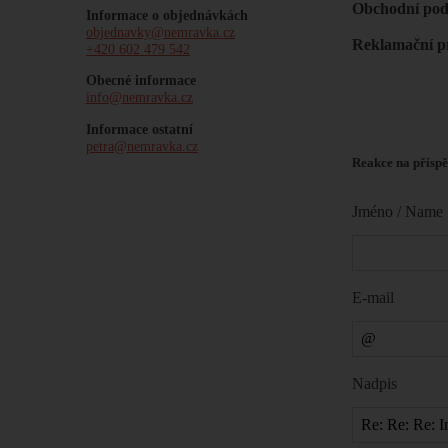
Obchodní po
Informace o objednávkách
objednavky@nemravka.cz
Reklamační p
+420 602 479 542
Obecné informace
info@nemravka.cz
Informace ostatní
petra@nemravka.cz
Reakce na příspě
Jméno / Name
E-mail
Nadpis