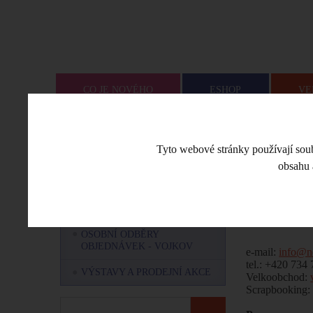
CO JE NOVÉHO
ESHOP
VE
Úvodní stra
MENU
Tyto webové stránky používají soubo
obsahu 
OZNÁMENÍ OD NEMRAVKY
Kontak
NÁŠ TÝM - KDO JSME A CO
NÁS BAVÍ?
OSOBNÍ ODBĚRY
OBJEDNÁVEK - VOJKOV
e-mail:
info@n
tel.: +420 734
VÝSTAVY A PRODEJNÍ AKCE
Velkoobchod:
Scrapbooking