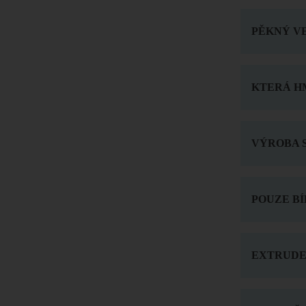
PĚKNÝ VE
KTERÁ HM
VÝROBA 
POUZE BÍ
EXTRUDER