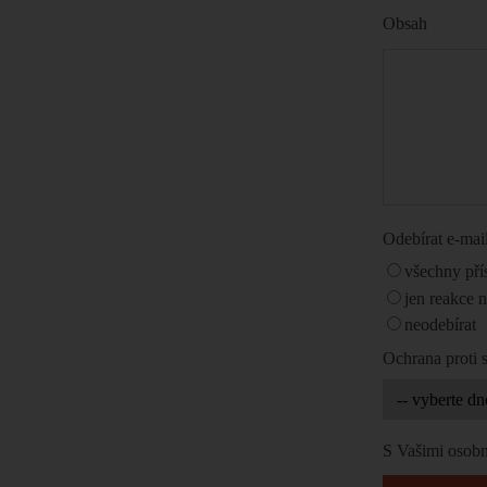
Obsah
Odebírat e-ma
všechny pří
jen reakce 
neodebírat
Ochrana proti
S Vašimi osobn