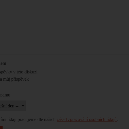
ilem
spěvky v této diskuzi
na můj příspěvek
 spamu
ími údaji pracujeme dle našich
zásad zpracování osobních údajů
.