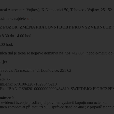
reál Autocentra Vojkov), K Nemocnici 50, Tehovec - Vojkov, 251 52
ostanete, najdete
zde
.
oba: POZOR, ZMĚNA PRACOVNÍ DOBY PRO VYZVEDNUTÍ!!!
a 8.30 do 14.00 hod.
3.00 hod.
tních dní je třeba se nejprve domluvit na 734 742 604, nebo e-mailu
aje:
mravová, Na mezích 342, Louňovice, 251 62
8
062678
t mBank: 670100-2207162954/6210
t Fio: IBAN CZ9620100000002900464619, SWIFT/BIC: FIOBCZPPXX
známení:
 evidenci tržeb je prodávající povinen vystavit kupujícímu účtenku.
inen zaevidovat přijatou tržbu u správce daně on-line; v případě techn