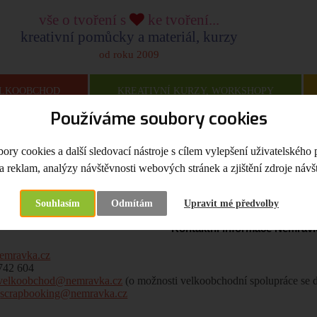
vše o tvoření s
ke tvoření...
kreativní pomůcky a materiál, kurzy
od roku 2009
LKOOBCHOD
KREATIVNÍ KURZY, WORKSHOPY
Používáme soubory cookies
na
Kontakt
ry cookies a další sledovací nástroje s cílem vylepšení uživatelského 
a reklam, analýzy návštěvnosti webových stránek a zjištění zdroje návšt
t
Souhlasím
Odmítám
Upravit mé předvolby
Kontaktní informace Nemravk
emravka.cz
 742 604
velkoobchod@nemravka.cz
(o možnosti velkoobchodní spolupráce se 
:
scrapbooking@nemravka.cz