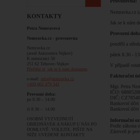
Provozovna:
Nemravka.cz (a
KONTAKTY
Jak se k nám d
Petra Nemravová
Provozní d
Nemravka.cz -
provozovna
pondělí a střed
Nemravka.cz
(areál Autocentra Vojkov)
pátek 8.30 - 1
K nemocnici 50
251 62 Tehovec-Vojkov
V případě osta
Přečtěte si, jak se k nám dostanete
.
Fakturační úd
e-mail:
info@nemravka.cz
+420 602 479 542
Mgr. Petra Ne
IČO: 6888528
Provozní doba:
DIČ: CZ7854
po 8.30 – 14.00
Bankovní úče
Bankovní úče
čt 8.30 – 14.00
OSOBNÍ VYZVEDNUTÍ
Informační o
OBJEDNÁVEK A NÁKUP U NÁS PO
Podle zákona o
DOMLUVĚ. VOLEJTE, PIŠTE NA
Zároveň je pov
NÍŽE UVEDENÉ KONTAKTY.