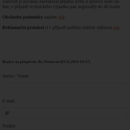
Zároveň je povinen zaevidovat přijatou tržbu u správce daně on-
line; v případě technického výpadku pak nejpozději do 48 hodin.
Obchodní podmínky
najdete
zde
.
Reklamační protokol
si v případě potřeby můžete stáhnout
zde
.
Reakce na příspěvek: Re: Poštovné (03.11.2014 19:37)
Jméno / Name
E-mail
Nadpis