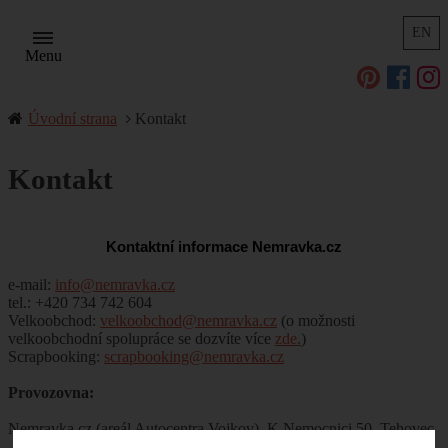
EN
Menu
Úvodní strana
Kontakt
Kontakt
Kontaktní informace Nemravka.cz
e-mail:
info@nemravka.cz
tel.: +420 734 742 604
Velkoobchod:
velkoobchod@nemravka.cz
(o možnosti
velkoobchodní spolupráce se dozvíte více
zde.
)
Scrapbooking:
scrapbooking@nemravka.cz
Provozovna:
Nemravka.cz (areál Autocentra Vojkov), K Nemocnici 50, Tehovec
- Vojkov, 251 52