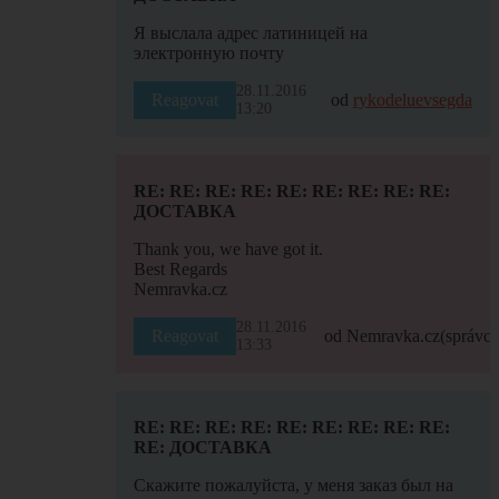
Я выслала адрес латиницей на
электронную почту
28.11.2016
Reagovat
od
rykodeluevsegda
13:20
RE: RE: RE: RE: RE: RE: RE: RE: RE:
ДОСТАВКА
Thank you, we have got it.
Best Regards
Nemravka.cz
28.11.2016
Reagovat
od Nemravka.cz
(správce
13:33
RE: RE: RE: RE: RE: RE: RE: RE: RE:
RE: ДОСТАВКА
Скажите пожалуйста, у меня заказ был на