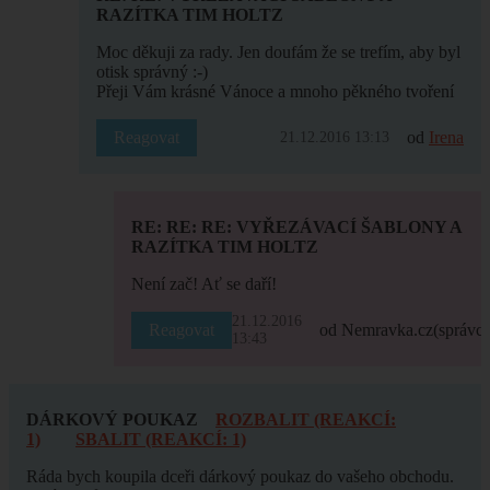
RAZÍTKA TIM HOLTZ
Moc děkuji za rady. Jen doufám že se trefím, aby byl
otisk správný :-)
Přeji Vám krásné Vánoce a mnoho pěkného tvoření
Reagovat
od
Irena
21.12.2016 13:13
RE: RE: RE: VYŘEZÁVACÍ ŠABLONY A
RAZÍTKA TIM HOLTZ
Není zač! Ať se daří!
21.12.2016
Reagovat
od Nemravka.cz
(správce
13:43
DÁRKOVÝ POUKAZ
ROZBALIT (REAKCÍ:
1)
SBALIT (REAKCÍ: 1)
Ráda bych koupila dceři dárkový poukaz do vašeho obchodu.