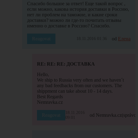
Спасибо большое за ответ! Еще такой вопрос ,
если можно, какова история доставки в Россию,
нет ли проблем на таможне, и какие сроки
доставки? можно ли где-то почитать отзывы
именно о доставке в Россию? Спасибо.
Reagovat
od
Елена
18.11.2016 01:36
RE: RE: RE: ДОСТАВКА
Hello,
We ship to Russia very often and we haven´t
any bad feedbacks from our customers. The
shippment can take about 10 - 14 days.
Best Regards
Nemravka.cz
18.11.2016
Reagovat
od Nemravka.cz
(správce
09:01