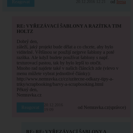
Reagovat
od
Irena
20.12.2016 12:21
RE: VYŘEZÁVACÍ ŠABLONY A RAZÍTKA TIM
HOLTZ
Dobrý den,
záleží, jaký projekt bude dělat a co chcete, aby bylo
viditelné. Většinou se použijí nejprve šablony a poté
razítka. Ale když budete používat šablony s např.
texturovací pastou, tak by bylo lepší to otočit.
Mnoho rad najdete také v našich článcích zde (vlevo v
menu můžete vybrat jednotlivé články):
http://www.nemravka.cz/cz/uzitecne-odkazy-tipy-a-
triky/scrapbooking/barvy-a-scrapbooking.html
Pěkný den,
Nemravka.cz
20.12.2016
Reagovat
od Nemravka.cz
(správce)
19:09
RE: RE: VYŘEZÁVACÍ ŠABLONY A