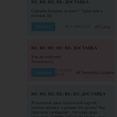
RE: RE: RE: RE: ДОСТАВКА
Спасибо большое за ответ ! Удачи вам и
успехов ))))
Reagovat
od
Елена
18.11.2016 23:27
RE: RE: RE: RE: RE: ДОСТАВКА
You are welcome!
Nemravka.cz
21.11.2016
Reagovat
od Nemravka.cz
(správce
08:10
RE: RE: RE: RE: RE: RE: ДОСТАВКА
Я оплатила заказ банковской картой,
платеж прошел, а дальше что делать? Вы
прислали сообщение , что надо сюда
отправить 670100-2207162954/6210, но я