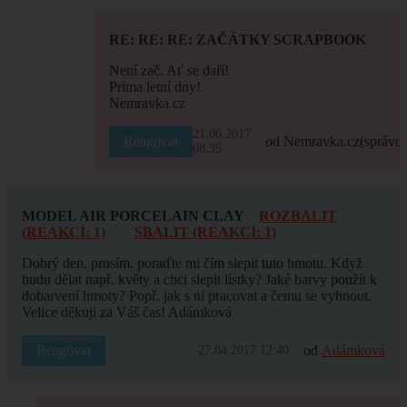
RE: RE: RE: ZAČÁTKY SCRAPBOOK
Není zač. Ať se daří!
Prima letní dny!
Nemravka.cz
21.06.2017
Reagovat
od Nemravka.cz
(správce
08:35
MODEL AIR PORCELAIN CLAY
ROZBALIT
(REAKCÍ: 1)
SBALIT (REAKCÍ: 1)
Dobrý den, prosím, poraďte mi čím slepit tuto hmotu. Když
budu dělat např. květy a chci slepit lístky? Jaké barvy použít k
dobarvení hmoty? Popř. jak s ní pracovat a čemu se vyhnout.
Velice děkuji za Váš čas! Adámková
Reagovat
od
Adámková
27.04.2017 12:40