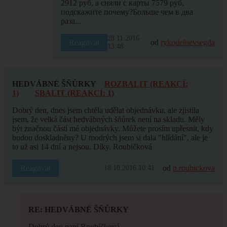
2912 руб, а сняли с карты 7579 руб,
подскажите почему?Больше чем в два
раза...
28.11.2016
Reagovat
od
rykodeluevsegda
13:48
HEDVÁBNÉ ŠŇŮRKY
ROZBALIT (REAKCÍ:
1)
SBALIT (REAKCÍ: 1)
Dobrý den, dnes jsem chtěla udělat objednávku, ale zjistila
jsem, že velká část hedvábných šňůrek není na skladu. Měly
být značnou částí mé objednávky. Můžete prosím upřesnit, kdy
budou doskladněny? U modrých jsem si dala "hlídání", ale je
to už asi 14 dní a nejsou. Díky, Roubíčková
Reagovat
od
n.roubickova
18.10.2016 10:41
RE: HEDVÁBNÉ ŠŇŮRKY
Dobrý den paní Roubíčková,