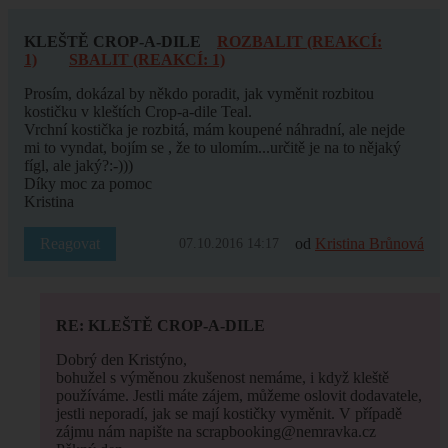
KLEŠTĚ CROP-A-DILE
ROZBALIT (REAKCÍ:
1)
SBALIT (REAKCÍ: 1)
Prosím, dokázal by někdo poradit, jak vyměnit rozbitou
kostičku v kleštích Crop-a-dile Teal.
Vrchní kostička je rozbitá, mám koupené náhradní, ale nejde
mi to vyndat, bojím se , že to ulomím...určitě je na to nějaký
fígl, ale jaký?:-)))
Díky moc za pomoc
Kristina
Reagovat
od
Kristina Brůnová
07.10.2016 14:17
RE: KLEŠTĚ CROP-A-DILE
Dobrý den Kristýno,
bohužel s výměnou zkušenost nemáme, i když kleště
používáme. Jestli máte zájem, můžeme oslovit dodavatele,
jestli neporadí, jak se mají kostičky vyměnit. V případě
zájmu nám napište na scrapbooking@nemravka.cz