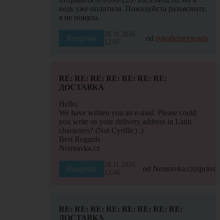
ведь уже оплатила. Пожалуйста разъясните,
я не поняла.
28.11.2016
Reagovat
od
rykodeluevsegda
12:07
RE: RE: RE: RE: RE: RE: RE:
ДОСТАВКА
Hello,
We have written you an e-mail. Please could
you write us your delivery address in Latin
characters? (Not Cyrillic) :)
Best Regards
Nemravka.cz
28.11.2016
Reagovat
od Nemravka.cz
(správce
13:06
RE: RE: RE: RE: RE: RE: RE: RE:
ДОСТАВКА