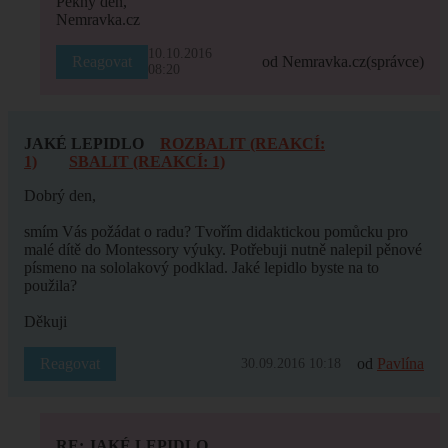
Pěkný den,
Nemravka.cz
10.10.2016
Reagovat
od Nemravka.cz
(správce)
08:20
JAKÉ LEPIDLO
ROZBALIT (REAKCÍ:
1)
SBALIT (REAKCÍ: 1)
Dobrý den,
smím Vás požádat o radu? Tvořím didaktickou pomůcku pro
malé dítě do Montessory výuky. Potřebuji nutně nalepil pěnové
písmeno na sololakový podklad. Jaké lepidlo byste na to
použila?
Děkuji
Reagovat
od
Pavlína
30.09.2016 10:18
RE: JAKÉ LEPIDLO