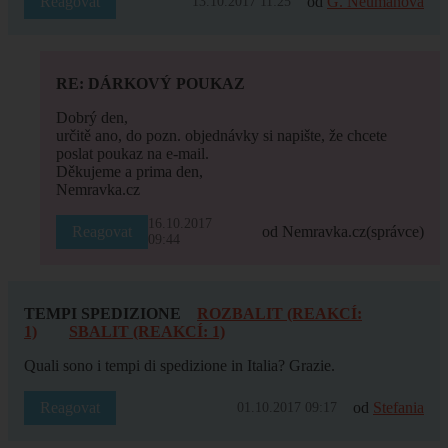
Reagovat
od
G. Neumanová
13.10.2017 11:25
RE: DÁRKOVÝ POUKAZ
Dobrý den,
určitě ano, do pozn. objednávky si napište, že chcete
poslat poukaz na e-mail.
Děkujeme a prima den,
Nemravka.cz
16.10.2017
Reagovat
od Nemravka.cz
(správce)
09:44
TEMPI SPEDIZIONE
ROZBALIT (REAKCÍ:
1)
SBALIT (REAKCÍ: 1)
Quali sono i tempi di spedizione in Italia? Grazie.
Reagovat
od
Stefania
01.10.2017 09:17