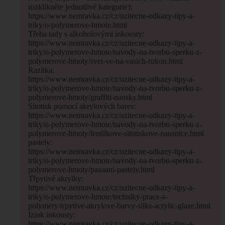
rozklikněte jednotlivé kategorie):
https://www.nemravka.cz/cz/uzitecne-odkazy-tipy-a-
triky/o-polymerove-hmote.html
Třeba tady s alkoholovými inkousty:
https://www.nemravka.cz/cz/uzitecne-odkazy-tipy-a-
triky/o-polymerove-hmote/navody-na-tvorbu-sperku-z-
polymerove-hmoty/svet-ve-na-vasich-rukou.html
Razítka:
https://www.nemravka.cz/cz/uzitecne-odkazy-tipy-a-
triky/o-polymerove-hmote/navody-na-tvorbu-sperku-z-
polymerove-hmoty/graffiti-nausky.html
Sítotisk pomocí akrylových barev:
https://www.nemravka.cz/cz/uzitecne-odkazy-tipy-a-
triky/o-polymerove-hmote/navody-na-tvorbu-sperku-z-
polymerove-hmoty/lentilkove-sitotiskove-nausnice.html
pastely:
https://www.nemravka.cz/cz/uzitecne-odkazy-tipy-a-
triky/o-polymerove-hmote/navody-na-tvorbu-sperku-z-
polymerove-hmoty/paaaani-pastely.html
Třpytivé akrylky:
https://www.nemravka.cz/cz/uzitecne-odkazy-tipy-a-
triky/o-polymerove-hmote/techniky-prace-s-
polymery/trpytive-akrylove-barvy-silks-acrylic-glaze.html
Izink inkousty:
https://www.nemravka.cz/cz/uzitecne-odkazy-tipy-a-