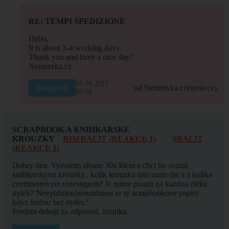
RE: TEMPI SPEDIZIONE
Hello,
It is about 3-4 working days.
Thank you and have a nice day!
Nemravka.cz
05.10.2017
Reagovat
od Nemravka.cz
(správce)
09:18
SCRAPBOOK A KNIHKARSKE
KROUZKY
ROZBALIT (REAKCÍ: 1)
SBALIT
(REAKCÍ: 1)
Dobry den. Vytvarim album 30x30cm a chci ho svazat
knihkarskymi krouzky.. kolik krouzku tam mam dat a z kolika
centimetrovym rozestupem? Je nutne pouzit na kazdou dirku
nytek? Nevytrhnou/nenatrhnou se ty scrapbookove papiry
kdyz budou bez nytku?
Predem dekuji za odpoved, monika.