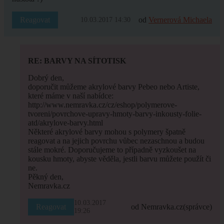
Reagovat
od
Vernerová Michaela
10.03.2017 14:30
RE: BARVY NA SÍTOTISK
Dobrý den,
doporučit můžeme akrylové barvy Pebeo nebo Artiste,
které máme v naší nabídce:
http://www.nemravka.cz/cz/eshop/polymerove-
tvoreni/povrchove-upravy-hmoty-barvy-inkousty-folie-
atd/akrylove-barvy.html
Některé akrylové barvy mohou s polymery špatně
reagovat a na jejich povrchu vůbec nezaschnou a budou
stále mokré. Doporučujeme to případně vyzkoušet na
kousku hmoty, abyste věděla, jestli barvu můžete použít či
ne.
Pěkný den,
Nemravka.cz
10.03.2017
Reagovat
od Nemravka.cz
(správce)
19:26