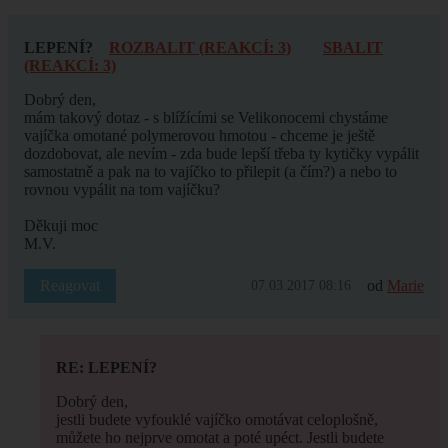
LEPENÍ?
ROZBALIT (REAKCÍ: 3)
SBALIT
(REAKCÍ: 3)
Dobrý den,
mám takový dotaz - s blížícími se Velikonocemi chystáme
vajíčka omotané polymerovou hmotou - chceme je ještě
dozdobovat, ale nevím - zda bude lepší třeba ty kytičky vypálit
samostatně a pak na to vajíčko to přilepit (a čím?) a nebo to
rovnou vypálit na tom vajíčku?
Děkuji moc
M.V.
Reagovat
od
Marie
07.03.2017 08:16
RE: LEPENÍ?
Dobrý den,
jestli budete vyfouklé vajíčko omotávat celoplošně,
můžete ho nejprve omotat a poté upéct. Jestli budete