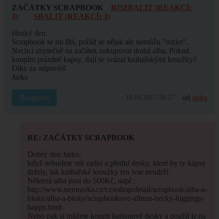
ZAČÁTKY SCRAPBOOK
ROZBALIT (REAKCÍ:
3)
SBALIT (REAKCÍ: 3)
Hezký den.
Scrapbook se mi líbí, pořád se nějak ale nemůžu "rozjet".
Nechci zbytečně na začátek nakupovat drahá alba. Pokud
koupím prázdné kapsy, dají se svázat knihařskými kroužky?
Díky za odpověď
Jarka
Reagovat
od
jarka
18.06.2017 20:27
RE: ZAČÁTKY SCRAPBOOK
Dobrý den Jarko,
když nebudete mít zadní a přední desky, které by ty kapsy
držely, tak knihařské kroužky ten tvar neudrží.
Některá alba jsou do 500Kč, např.:
http://www.nemravka.cz/cz/eshop/detail/scrapbook/alba-a-
bloky/alba-a-bloky/scrapbookove-album-becky-higgings-
happy.html
Nebo pak si můžete koupit kartonové desky a použít je na