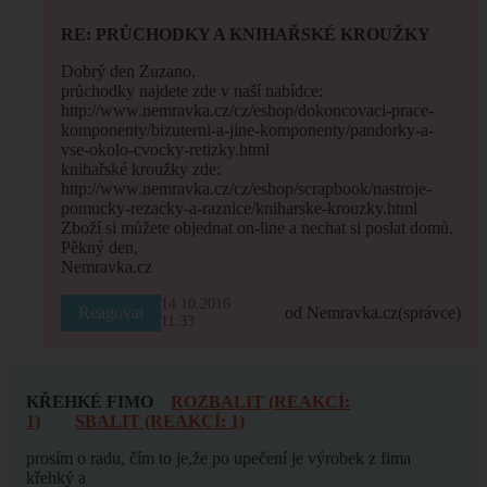
RE: PRŮCHODKY A KNIHAŘSKÉ KROUŽKY
Dobrý den Zuzano,
průchodky najdete zde v naší nabídce:
http://www.nemravka.cz/cz/eshop/dokoncovaci-prace-
komponenty/bizuterni-a-jine-komponenty/pandorky-a-
vse-okolo-cvocky-retizky.html
knihařské kroužky zde:
http://www.nemravka.cz/cz/eshop/scrapbook/nastroje-
pomucky-rezacky-a-raznice/kniharske-krouzky.html
Zboží si můžete objednat on-line a nechat si poslat domů.
Pěkný den,
Nemravka.cz
14.10.2016
Reagovat
od Nemravka.cz
(správce)
11:33
KŘEHKÉ FIMO
ROZBALIT (REAKCÍ:
1)
SBALIT (REAKCÍ: 1)
prosím o radu, čím to je,že po upečení je výrobek z fima
křehký a