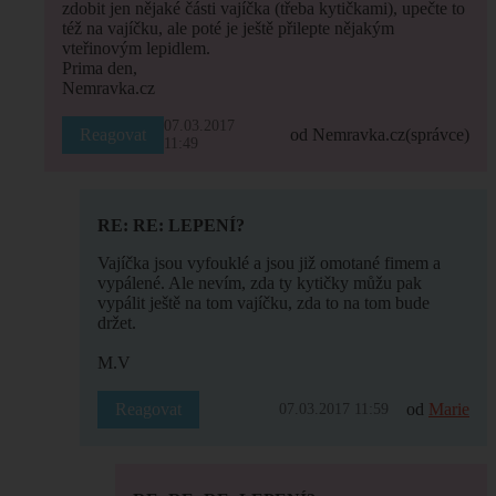
zdobit jen nějaké části vajíčka (třeba kytičkami), upečte to
též na vajíčku, ale poté je ještě přilepte nějakým
vteřinovým lepidlem.
Prima den,
Nemravka.cz
07.03.2017
Reagovat
od Nemravka.cz
(správce)
11:49
RE: RE: LEPENÍ?
Vajíčka jsou vyfouklé a jsou již omotané fimem a
vypálené. Ale nevím, zda ty kytičky můžu pak
vypálit ještě na tom vajíčku, zda to na tom bude
držet.
M.V
Reagovat
od
Marie
07.03.2017 11:59