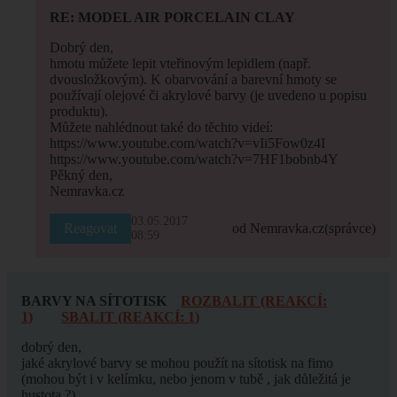
RE: MODEL AIR PORCELAIN CLAY
Dobrý den,
hmotu můžete lepit vteřinovým lepidlem (např.
dvousložkovým). K obarvování a barevní hmoty se
používají olejové či akrylové barvy (je uvedeno u popisu
produktu).
Můžete nahlédnout také do těchto videí:
https://www.youtube.com/watch?v=vIi5Fow0z4I
https://www.youtube.com/watch?v=7HF1bobnb4Y
Pěkný den,
Nemravka.cz
03.05.2017
Reagovat
od Nemravka.cz
(správce)
08:59
BARVY NA SÍTOTISK
ROZBALIT (REAKCÍ:
1)
SBALIT (REAKCÍ: 1)
dobrý den,
jaké akrylové barvy se mohou použít na sítotisk na fimo
(mohou být i v kelímku, nebo jenom v tubě , jak důležitá je
hustota ?)