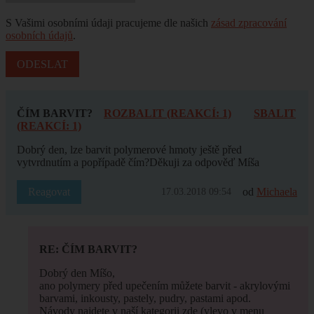
S Vašimi osobními údaji pracujeme dle našich
zásad zpracování
osobních údajů
.
ČÍM BARVIT?
ROZBALIT (REAKCÍ: 1)
SBALIT
(REAKCÍ: 1)
Dobrý den, lze barvit polymerové hmoty ještě před
vytvrdnutím a popřípadě čím?Děkuji za odpověď Míša
Reagovat
od
Michaela
17.03.2018 09:54
RE: ČÍM BARVIT?
Dobrý den Míšo,
ano polymery před upečením můžete barvit - akrylovými
barvami, inkousty, pastely, pudry, pastami apod.
Návody najdete v naší kategorii zde (vlevo v menu