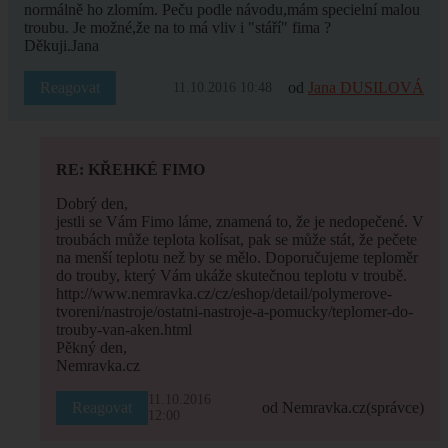
normálně ho zlomím. Peču podle návodu,mám specielní malou
troubu. Je možné,že na to má vliv i "stáří" fima ?
Děkuji.Jana
Reagovat
od
Jana DUSILOVÁ
11.10.2016 10:48
RE: KŘEHKÉ FIMO
Dobrý den,
jestli se Vám Fimo láme, znamená to, že je nedopečené. V
troubách může teplota kolísat, pak se může stát, že pečete
na menší teplotu než by se mělo. Doporučujeme teploměr
do trouby, který Vám ukáže skutečnou teplotu v troubě.
http://www.nemravka.cz/cz/eshop/detail/polymerove-
tvoreni/nastroje/ostatni-nastroje-a-pomucky/teplomer-do-
trouby-van-aken.html
Pěkný den,
Nemravka.cz
11.10.2016
Reagovat
od Nemravka.cz
(správce)
12:00