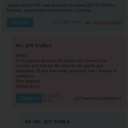
Здравствуйте! Не смогла найти условия ДОСТАВКИ в
Россию, подскажите пожалуйста. Спасибо.
Reagovat
od
rykodeluevsegda
12.11.2016 18:04
RE: ДОСТАВКА
Hello,
If you put the goods to the basket and choose your
country, you will see the price for the goods and
shippment. If you have more questions, don´t hesitate to
contact us.
Best Regards
Nemravka.cz
13.11.2016
Reagovat
od Nemravka.cz
(správce)
13:36
RE: RE: ДОСТАВКА