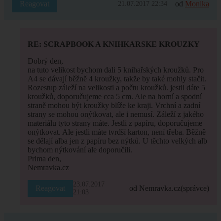
Reagovat
od
Monika
21.07.2017 22:34
RE: SCRAPBOOK A KNIHKARSKE KROUZKY
Dobrý den,
na tuto velikost bychom dali 5 knihařských kroužků. Pro
A4 se dávají běžně 4 kroužky, takže by také mohly stačit.
Rozestup záleží na velikosti a počtu kroužků. jestli dáte 5
kroužků, doporučujeme cca 5 cm. Ale na horní a spodní
straně mohou být kroužky blíže ke kraji. Vrchní a zadní
strany se mohou onýtkovat, ale i nemusí. Záleží z jakého
materiálu tyto strany máte. Jestli z papíru, doporučujeme
onýtkovat. Ale jestli máte tvrdší karton, není třeba. Běžně
se dělají alba jen z papíru bez nýtků. U těchto velkých alb
bychom nýtkování ale doporučili.
Prima den,
Nemravka.cz
23.07.2017
Reagovat
od Nemravka.cz
(správce)
21:03