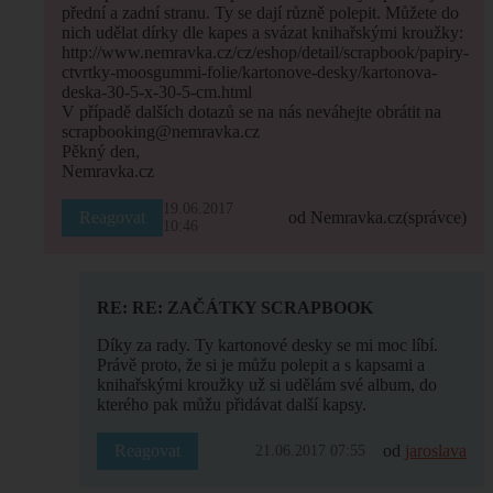
přední a zadní stranu. Ty se dají různě polepit. Můžete do
nich udělat dírky dle kapes a svázat knihařskými kroužky:
http://www.nemravka.cz/cz/eshop/detail/scrapbook/papiry-
ctvrtky-moosgummi-folie/kartonove-desky/kartonova-
deska-30-5-x-30-5-cm.html
V případě dalších dotazů se na nás neváhejte obrátit na
scrapbooking@nemravka.cz
Pěkný den,
Nemravka.cz
19.06.2017
Reagovat
od Nemravka.cz
(správce)
10:46
RE: RE: ZAČÁTKY SCRAPBOOK
Díky za rady. Ty kartonové desky se mi moc líbí.
Právě proto, že si je můžu polepit a s kapsami a
knihařskými kroužky už si udělám své album, do
kterého pak můžu přidávat další kapsy.
Reagovat
od
jaroslava
21.06.2017 07:55