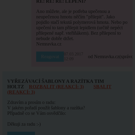
RE: RE: RE: LEPENÍ?
Ano můžete, ale je potřeba upečenou a
neupečenou hmotu něčím "přilepit". Jako
pojidlo stačí tekutá polymerová hmota. Nebo po
upečení to tam přilepit lepidlem (určitě nepéct
přilepené např. vteřiňákem). Bez přilepení to
nebude dobře držet.
Nemravka.cz
07.03.2017
Reagovat
od Nemravka.cz
(správce
12:09
VYŘEZÁVACÍ ŠABLONY A RAZÍTKA TIM
HOLTZ
ROZBALIT (REAKCÍ: 3)
SBALIT
(REAKCÍ: 3)
Zdravím a prosím o radu:
V jakém pořadí použít šablony a razítka?
Případně co se Vám osvědčilo:
Děkuji za radu :-)