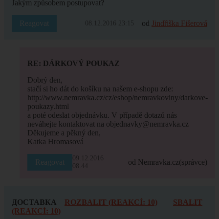
Jakým způsobem postupovat?
Reagovat
od
Jindřiška Fišerová
08.12.2016 23:15
RE: DÁRKOVÝ POUKAZ
Dobrý den,
stačí si ho dát do košíku na našem e-shopu zde:
http://www.nemravka.cz/cz/eshop/nemravkoviny/darkove-
poukazy.html
a poté odeslat objednávku. V případě dotazů nás
neváhejte kontaktovat na objednavky@nemravka.cz
Děkujeme a pěkný den,
Katka Hromasová
09.12.2016
Reagovat
od Nemravka.cz
(správce)
08:44
ДОСТАВКА
ROZBALIT (REAKCÍ: 10)
SBALIT
(REAKCÍ: 10)