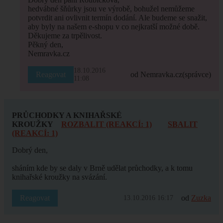
hedvábné šňůrky jsou ve výrobě, bohužel nemůžeme
potvrdit ani ovlivnit termín dodání. Ale budeme se snažit,
aby byly na našem e-shopu v co nejkratší možné době.
Děkujeme za trpělivost.
Pěkný den,
Nemravka.cz
18.10.2016
Reagovat
od Nemravka.cz
(správce)
11:08
PRŮCHODKY A KNIHAŘSKÉ
KROUŽKY
ROZBALIT (REAKCÍ: 1)
SBALIT
(REAKCÍ: 1)
Dobrý den,
sháním kde by se daly v Brně udělat průchodky, a k tomu
knihařské kroužky na svázání.
Reagovat
od
Zuzka
13.10.2016 16:17