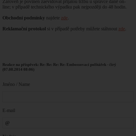
Zároveň je povinen zaevidovat přijatou tržbu u správce daně on-
line; v případě technického výpadku pak nejpozději do 48 hodin.
Obchodní podmínky
najdete
zde
.
Reklamační protokol
si v případě potřeby můžete stáhnout
zde
.
Reakce na příspěvek: Re: Re: Re: Re: Embossovací polštářek - čirý
(07.08.2014 08:06)
Jméno / Name
E-mail