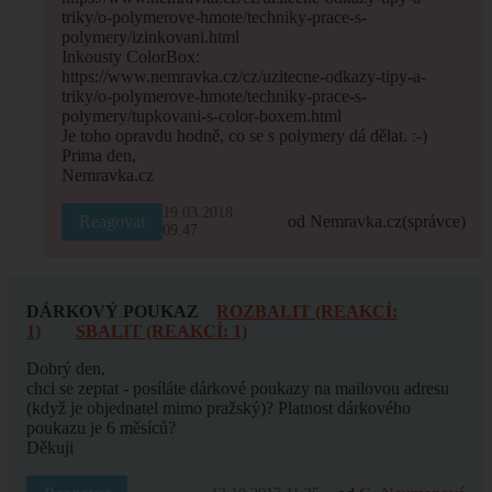
triky/o-polymerove-hmote/techniky-prace-s-
polymery/izinkovani.html
Inkousty ColorBox:
https://www.nemravka.cz/cz/uzitecne-odkazy-tipy-a-
triky/o-polymerove-hmote/techniky-prace-s-
polymery/tupkovani-s-color-boxem.html
Je toho opravdu hodně, co se s polymery dá dělat. :-)
Prima den,
Nemravka.cz
19.03.2018
Reagovat
od Nemravka.cz
(správce)
09:47
DÁRKOVÝ POUKAZ
ROZBALIT (REAKCÍ:
1)
SBALIT (REAKCÍ: 1)
Dobrý den,
chci se zeptat - posíláte dárkové poukazy na mailovou adresu
(když je objednatel mimo pražský)? Platnost dárkového
poukazu je 6 měsíců?
Děkuji