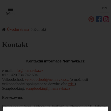
EN
Menu
Úvodní strana
Kontakt
Kontakt
Kontaktní informace Nemravka.cz
e-mail:
info@nemravka.cz
tel.: +420 734 742 604
Velkoobchod:
velkoobchod@nemravka.cz
(o možnosti
velkoobchodní spolupráce se dozvíte více
zde.
)
Scrapbooking:
scrapbooking@nemravka.cz
Provozovna:
Nemravka.cz (areál Autocentra Vojkov), K Nemocnici 50, Tehovec
- Vojkov, 251 52