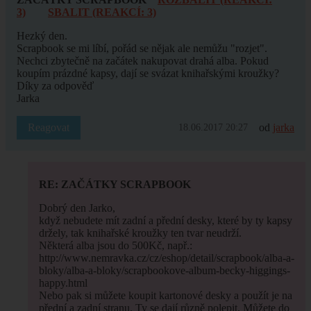
3)
SBALIT (REAKCÍ: 3)
Hezký den.
Scrapbook se mi líbí, pořád se nějak ale nemůžu "rozjet".
Nechci zbytečně na začátek nakupovat drahá alba. Pokud
koupím prázdné kapsy, dají se svázat knihařskými kroužky?
Díky za odpověď
Jarka
Reagovat
od
jarka
18.06.2017 20:27
RE: ZAČÁTKY SCRAPBOOK
Dobrý den Jarko,
když nebudete mít zadní a přední desky, které by ty kapsy
držely, tak knihařské kroužky ten tvar neudrží.
Některá alba jsou do 500Kč, např.:
http://www.nemravka.cz/cz/eshop/detail/scrapbook/alba-a-
bloky/alba-a-bloky/scrapbookove-album-becky-higgings-
happy.html
Nebo pak si můžete koupit kartonové desky a použít je na
přední a zadní stranu. Ty se dají různě polepit. Můžete do