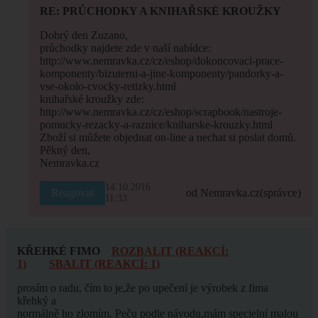
RE: PRŮCHODKY A KNIHAŘSKÉ KROUŽKY
Dobrý den Zuzano,
průchodky najdete zde v naší nabídce:
http://www.nemravka.cz/cz/eshop/dokoncovaci-prace-
komponenty/bizuterni-a-jine-komponenty/pandorky-a-
vse-okolo-cvocky-retizky.html
knihařské kroužky zde:
http://www.nemravka.cz/cz/eshop/scrapbook/nastroje-
pomucky-rezacky-a-raznice/kniharske-krouzky.html
Zboží si můžete objednat on-line a nechat si poslat domů.
Pěkný den,
Nemravka.cz
14.10.2016
Reagovat
od Nemravka.cz
(správce)
11:33
KŘEHKÉ FIMO
ROZBALIT (REAKCÍ:
1)
SBALIT (REAKCÍ: 1)
prosím o radu, čím to je,že po upečení je výrobek z fima
křehký a
normálně ho zlomím. Peču podle návodu,mám specielní malou