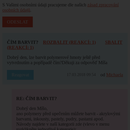
S Vašimi osobními údaji pracujeme dle našich
zásad zpracování
osobních údajů
.
ČÍM BARVIT?
ROZBALIT (REAKCÍ: 1)
SBALIT
(REAKCÍ: 1)
Dobrý den, lze barvit polymerové hmoty ještě před
vytvrdnutím a popřípadě čím?Děkuji za odpověď Míša
Reagovat
od
Michaela
17.03.2018 09:54
RE: ČÍM BARVIT?
Dobrý den Míšo,
ano polymery před upečením můžete barvit - akrylovými
barvami, inkousty, pastely, pudry, pastami apod.
Návody najdete v naší kategorii zde (vlevo v menu
rozklikněte jednotlivé kategorie):