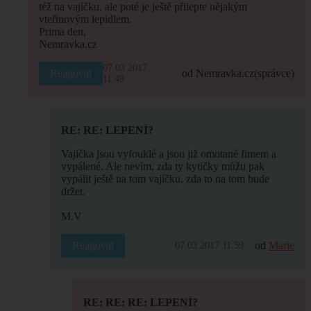
též na vajíčku, ale poté je ještě přilepte nějakým
vteřinovým lepidlem.
Prima den,
Nemravka.cz
07.03.2017
Reagovat
od Nemravka.cz
(správce)
11:49
RE: RE: LEPENÍ?
Vajíčka jsou vyfouklé a jsou již omotané fimem a
vypálené. Ale nevím, zda ty kytičky můžu pak
vypálit ještě na tom vajíčku, zda to na tom bude
držet.
M.V
Reagovat
od
Marie
07.03.2017 11:59
RE: RE: RE: LEPENÍ?