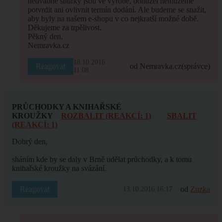
hedvábné šňůrky jsou ve výrobě, bohužel nemůžeme
potvrdit ani ovlivnit termín dodání. Ale budeme se snažit,
aby byly na našem e-shopu v co nejkratší možné době.
Děkujeme za trpělivost.
Pěkný den,
Nemravka.cz
18.10.2016
Reagovat
od Nemravka.cz
(správce)
11:08
PRŮCHODKY A KNIHAŘSKÉ
KROUŽKY
ROZBALIT (REAKCÍ: 1)
SBALIT
(REAKCÍ: 1)
Dobrý den,
sháním kde by se daly v Brně udělat průchodky, a k tomu
knihařské kroužky na svázání.
Reagovat
od
Zuzka
13.10.2016 16:17