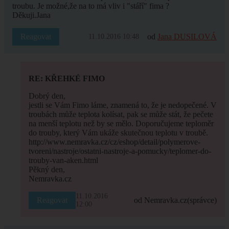
troubu. Je možné,že na to má vliv i "stáří" fima ?
Děkuji.Jana
Reagovat
od
Jana DUSILOVÁ
11.10.2016 10:48
RE: KŘEHKÉ FIMO
Dobrý den,
jestli se Vám Fimo láme, znamená to, že je nedopečené. V
troubách může teplota kolísat, pak se může stát, že pečete
na menší teplotu než by se mělo. Doporučujeme teploměr
do trouby, který Vám ukáže skutečnou teplotu v troubě.
http://www.nemravka.cz/cz/eshop/detail/polymerove-
tvoreni/nastroje/ostatni-nastroje-a-pomucky/teplomer-do-
trouby-van-aken.html
Pěkný den,
Nemravka.cz
11.10.2016
Reagovat
od Nemravka.cz
(správce)
12:00