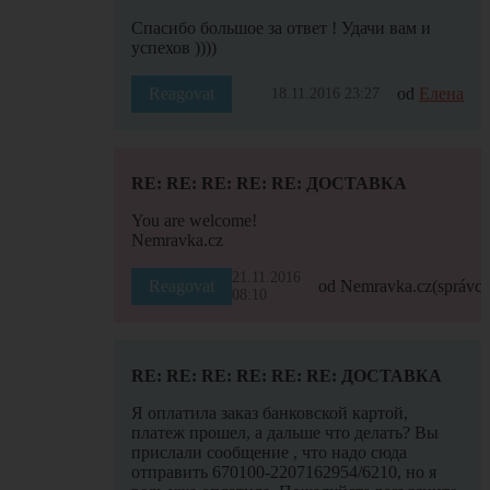
Спасибо большое за ответ ! Удачи вам и
успехов ))))
Reagovat
od
Елена
18.11.2016 23:27
RE: RE: RE: RE: RE: ДОСТАВКА
You are welcome!
Nemravka.cz
21.11.2016
Reagovat
od Nemravka.cz
(správce
08:10
RE: RE: RE: RE: RE: RE: ДОСТАВКА
Я оплатила заказ банковской картой,
платеж прошел, а дальше что делать? Вы
прислали сообщение , что надо сюда
отправить 670100-2207162954/6210, но я