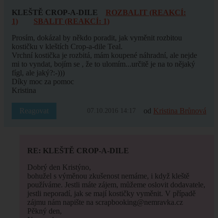
KLEŠTĚ CROP-A-DILE
ROZBALIT (REAKCÍ:
1)
SBALIT (REAKCÍ: 1)
Prosím, dokázal by někdo poradit, jak vyměnit rozbitou
kostičku v kleštích Crop-a-dile Teal.
Vrchní kostička je rozbitá, mám koupené náhradní, ale nejde
mi to vyndat, bojím se , že to ulomím...určitě je na to nějaký
fígl, ale jaký?:-)))
Díky moc za pomoc
Kristina
Reagovat
od
Kristina Brůnová
07.10.2016 14:17
RE: KLEŠTĚ CROP-A-DILE
Dobrý den Kristýno,
bohužel s výměnou zkušenost nemáme, i když kleště
používáme. Jestli máte zájem, můžeme oslovit dodavatele,
jestli neporadí, jak se mají kostičky vyměnit. V případě
zájmu nám napište na scrapbooking@nemravka.cz
Pěkný den,