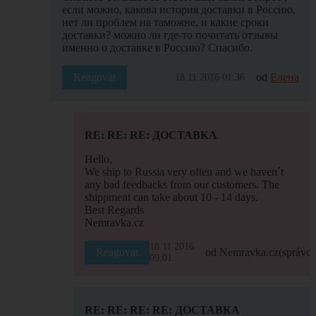
если можно, какова история доставки в Россию,
нет ли проблем на таможне, и какие сроки
доставки? можно ли где-то почитать отзывы
именно о доставке в Россию? Спасибо.
Reagovat
od
Елена
18.11.2016 01:36
RE: RE: RE: ДОСТАВКА
Hello,
We ship to Russia very often and we haven´t
any bad feedbacks from our customers. The
shippment can take about 10 - 14 days.
Best Regards
Nemravka.cz
18.11.2016
Reagovat
od Nemravka.cz
(správce
09:01
RE: RE: RE: RE: ДОСТАВКА