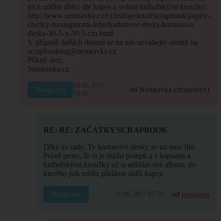
nich udělat dírky dle kapes a svázat knihařskými kroužky:
http://www.nemravka.cz/cz/eshop/detail/scrapbook/papiry-
ctvrtky-moosgummi-folie/kartonove-desky/kartonova-
deska-30-5-x-30-5-cm.html
V případě dalších dotazů se na nás neváhejte obrátit na
scrapbooking@nemravka.cz
Pěkný den,
Nemravka.cz
19.06.2017
Reagovat
od Nemravka.cz
(správce)
10:46
RE: RE: ZAČÁTKY SCRAPBOOK
Díky za rady. Ty kartonové desky se mi moc líbí.
Právě proto, že si je můžu polepit a s kapsami a
knihařskými kroužky už si udělám své album, do
kterého pak můžu přidávat další kapsy.
Reagovat
od
jaroslava
21.06.2017 07:55