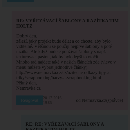
RE: VYŘEZÁVACÍ ŠABLONY A RAZÍTKA TIM
HOLTZ
Dobrý den,
záleží, jaký projekt bude dělat a co chcete, aby bylo
viditelné. Většinou se použijí nejprve šablony a poté
razítka. Ale když budete používat šablony s např.
texturovací pastou, tak by bylo lepší to otočit.
Mnoho rad najdete také v našich článcích zde (vlevo v
menu můžete vybrat jednotlivé články):
http://www.nemravka.cz/cz/uzitecne-odkazy-tipy-a-
triky/scrapbooking/barvy-a-scrapbooking.html
Pěkný den,
Nemravka.cz
20.12.2016
Reagovat
od Nemravka.cz
(správce)
19:09
RE: RE: VYŘEZÁVACÍ ŠABLONY A
RAZÍTKA TIM HOLTZ