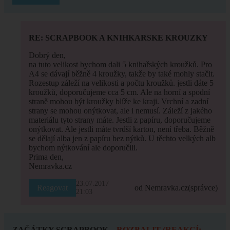
RE: SCRAPBOOK A KNIHKARSKE KROUZKY
Dobrý den,
na tuto velikost bychom dali 5 knihařských kroužků. Pro
A4 se dávají běžně 4 kroužky, takže by také mohly stačit.
Rozestup záleží na velikosti a počtu kroužků. jestli dáte 5
kroužků, doporučujeme cca 5 cm. Ale na horní a spodní
straně mohou být kroužky blíže ke kraji. Vrchní a zadní
strany se mohou onýtkovat, ale i nemusí. Záleží z jakého
materiálu tyto strany máte. Jestli z papíru, doporučujeme
onýtkovat. Ale jestli máte tvrdší karton, není třeba. Běžně
se dělají alba jen z papíru bez nýtků. U těchto velkých alb
bychom nýtkování ale doporučili.
Prima den,
Nemravka.cz
23.07.2017
Reagovat
od Nemravka.cz
(správce)
21:03
ZAČÁTKY SCRAPBOOK
ROZBALIT (REAKCÍ: