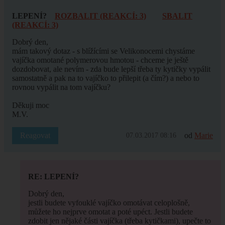
LEPENÍ?
ROZBALIT (REAKCÍ: 3)
SBALIT
(REAKCÍ: 3)
Dobrý den,
mám takový dotaz - s blížícími se Velikonocemi chystáme
vajíčka omotané polymerovou hmotou - chceme je ještě
dozdobovat, ale nevím - zda bude lepší třeba ty kytičky vypálit
samostatně a pak na to vajíčko to přilepit (a čím?) a nebo to
rovnou vypálit na tom vajíčku?
Děkuji moc
M.V.
Reagovat
od
Marie
07.03.2017 08:16
RE: LEPENÍ?
Dobrý den,
jestli budete vyfouklé vajíčko omotávat celoplošně,
můžete ho nejprve omotat a poté upéct. Jestli budete
zdobit jen nějaké části vajíčka (třeba kytičkami), upečte to