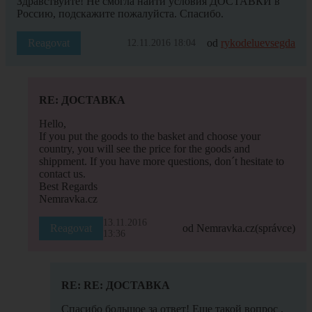
Здравствуйте! Не смогла найти условия ДОСТАВКИ в
Россию, подскажите пожалуйста. Спасибо.
Reagovat
od
rykodeluevsegda
12.11.2016 18:04
RE: ДОСТАВКА
Hello,
If you put the goods to the basket and choose your
country, you will see the price for the goods and
shippment. If you have more questions, don´t hesitate to
contact us.
Best Regards
Nemravka.cz
13.11.2016
Reagovat
od Nemravka.cz
(správce)
13:36
RE: RE: ДОСТАВКА
Спасибо большое за ответ! Еще такой вопрос ,