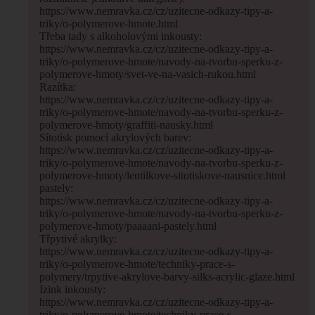
https://www.nemravka.cz/cz/uzitecne-odkazy-tipy-a-
triky/o-polymerove-hmote.html
Třeba tady s alkoholovými inkousty:
https://www.nemravka.cz/cz/uzitecne-odkazy-tipy-a-
triky/o-polymerove-hmote/navody-na-tvorbu-sperku-z-
polymerove-hmoty/svet-ve-na-vasich-rukou.html
Razítka:
https://www.nemravka.cz/cz/uzitecne-odkazy-tipy-a-
triky/o-polymerove-hmote/navody-na-tvorbu-sperku-z-
polymerove-hmoty/graffiti-nausky.html
Sítotisk pomocí akrylových barev:
https://www.nemravka.cz/cz/uzitecne-odkazy-tipy-a-
triky/o-polymerove-hmote/navody-na-tvorbu-sperku-z-
polymerove-hmoty/lentilkove-sitotiskove-nausnice.html
pastely:
https://www.nemravka.cz/cz/uzitecne-odkazy-tipy-a-
triky/o-polymerove-hmote/navody-na-tvorbu-sperku-z-
polymerove-hmoty/paaaani-pastely.html
Třpytivé akrylky:
https://www.nemravka.cz/cz/uzitecne-odkazy-tipy-a-
triky/o-polymerove-hmote/techniky-prace-s-
polymery/trpytive-akrylove-barvy-silks-acrylic-glaze.html
Izink inkousty:
https://www.nemravka.cz/cz/uzitecne-odkazy-tipy-a-
triky/o-polymerove-hmote/techniky-prace-s-