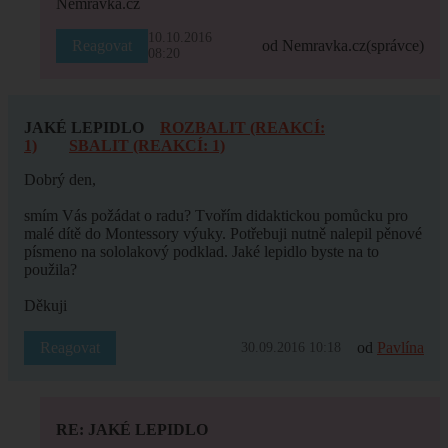
Nemravka.cz
10.10.2016
Reagovat
od Nemravka.cz
(správce)
08:20
JAKÉ LEPIDLO
ROZBALIT (REAKCÍ:
1)
SBALIT (REAKCÍ: 1)
Dobrý den,
smím Vás požádat o radu? Tvořím didaktickou pomůcku pro
malé dítě do Montessory výuky. Potřebuji nutně nalepil pěnové
písmeno na sololakový podklad. Jaké lepidlo byste na to
použila?
Děkuji
Reagovat
od
Pavlína
30.09.2016 10:18
RE: JAKÉ LEPIDLO