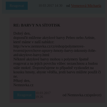
Reagovat
od
Vernerová Michaela
10.03.2017 14:30
RE: BARVY NA SÍTOTISK
Dobrý den,
doporučit můžeme akrylové barvy Pebeo nebo Artiste,
které máme v naší nabídce:
http://www.nemravka.cz/cz/eshop/polymerove-
tvoreni/povrchove-upravy-hmoty-barvy-inkousty-folie-
atd/akrylove-barvy.html
Některé akrylové barvy mohou s polymery špatně
reagovat a na jejich povrchu vůbec nezaschnou a budou
stále mokré. Doporučujeme to případně vyzkoušet na
kousku hmoty, abyste věděla, jestli barvu můžete použít či
ne.
Pěkný den,
Nemravka.cz
10.03.2017
Reagovat
od Nemravka.cz
(správce)
19:26