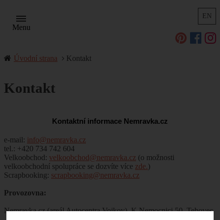
EN
Menu
Úvodní strana
Kontakt
Kontakt
Kontaktní informace Nemravka.cz
e-mail:
info@nemravka.cz
tel.: +420 734 742 604
Velkoobchod:
velkoobchod@nemravka.cz
(o možnosti
velkoobchodní spolupráce se dozvíte více
zde.
)
Scrapbooking:
scrapbooking@nemravka.cz
Provozovna:
Nemravka.cz (areál Autocentra Vojkov), K Nemocnici 50, Tehovec
- Vojkov, 251 52