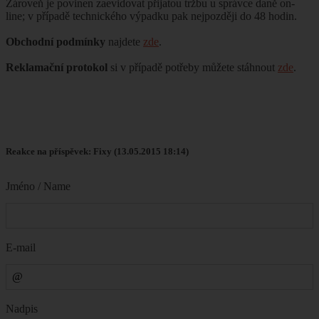
Zároveň je povinen zaevidovat přijatou tržbu u správce daně on-
line; v případě technického výpadku pak nejpozději do 48 hodin.
Obchodní podmínky
najdete
zde
.
Reklamační protokol
si v případě potřeby můžete stáhnout
zde
.
Reakce na příspěvek: Fixy (13.05.2015 18:14)
Jméno / Name
E-mail
Nadpis