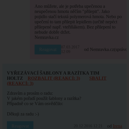
Ano můžete, ale je potřeba upečenou a
neupečenou hmotu něčím "přilepit". Jako
pojidlo stačí tekutá polymerová hmota. Nebo po
upečení to tam přilepit lepidlem (určitě nepéct
přilepené např. vteřiňákem). Bez přilepení to
nebude dobře držet.
Nemravka.cz
07.03.2017
Reagovat
od Nemravka.cz
(správce
12:09
VYŘEZÁVACÍ ŠABLONY A RAZÍTKA TIM
HOLTZ
ROZBALIT (REAKCÍ: 3)
SBALIT
(REAKCÍ: 3)
Zdravím a prosím o radu:
V jakém pořadí použít šablony a razítka?
Případně co se Vám osvědčilo:
Děkuji za radu :-)
Reagovat
od
Irena
20.12.2016 12:21