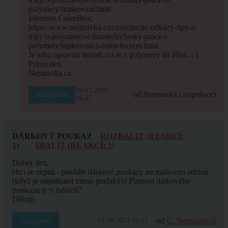
polymery/izinkovani.html
Inkousty ColorBox:
https://www.nemravka.cz/cz/uzitecne-odkazy-tipy-a-
triky/o-polymerove-hmote/techniky-prace-s-
polymery/tupkovani-s-color-boxem.html
Je toho opravdu hodně, co se s polymery dá dělat. :-)
Prima den,
Nemravka.cz
19.03.2018
Reagovat
od Nemravka.cz
(správce)
09:47
DÁRKOVÝ POUKAZ
ROZBALIT (REAKCÍ:
1)
SBALIT (REAKCÍ: 1)
Dobrý den,
chci se zeptat - posíláte dárkové poukazy na mailovou adresu
(když je objednatel mimo pražský)? Platnost dárkového
poukazu je 6 měsíců?
Děkuji
Reagovat
od
G. Neumanová
13.10.2017 11:25