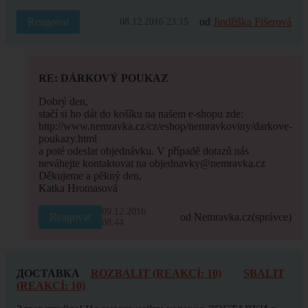
Reagovat
od
Jindřiška Fišerová
08.12.2016 23:15
RE: DÁRKOVÝ POUKAZ
Dobrý den,
stačí si ho dát do košíku na našem e-shopu zde:
http://www.nemravka.cz/cz/eshop/nemravkoviny/darkove-
poukazy.html
a poté odeslat objednávku. V případě dotazů nás
neváhejte kontaktovat na objednavky@nemravka.cz
Děkujeme a pěkný den,
Katka Hromasová
09.12.2016
Reagovat
od Nemravka.cz
(správce)
08:44
ДОСТАВКА
ROZBALIT (REAKCÍ: 10)
SBALIT
(REAKCÍ: 10)