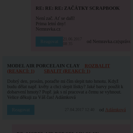
RE: RE: RE: ZAČÁTKY SCRAPBOOK
Není zač. Ať se daří!
Prima letní dny!
Nemravka.cz
21.06.2017
Reagovat
od Nemravka.cz
(správce
08:35
MODEL AIR PORCELAIN CLAY
ROZBALIT
(REAKCÍ: 1)
SBALIT (REAKCÍ: 1)
Dobrý den, prosím, poraďte mi čím slepit tuto hmotu. Když
budu dělat např. květy a chci slepit lístky? Jaké barvy použít k
dobarvení hmoty? Popř. jak s ní pracovat a čemu se vyhnout.
Velice děkuji za Váš čas! Adámková
Reagovat
od
Adámková
27.04.2017 12:40