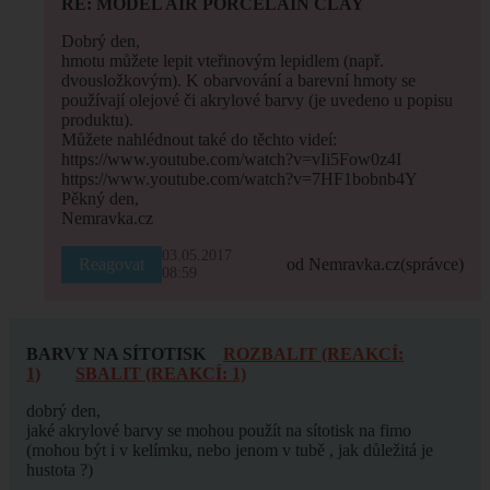
RE: MODEL AIR PORCELAIN CLAY
Dobrý den,
hmotu můžete lepit vteřinovým lepidlem (např.
dvousložkovým). K obarvování a barevní hmoty se
používají olejové či akrylové barvy (je uvedeno u popisu
produktu).
Můžete nahlédnout také do těchto videí:
https://www.youtube.com/watch?v=vIi5Fow0z4I
https://www.youtube.com/watch?v=7HF1bobnb4Y
Pěkný den,
Nemravka.cz
03.05.2017
Reagovat
od Nemravka.cz
(správce)
08:59
BARVY NA SÍTOTISK
ROZBALIT (REAKCÍ:
1)
SBALIT (REAKCÍ: 1)
dobrý den,
jaké akrylové barvy se mohou použít na sítotisk na fimo
(mohou být i v kelímku, nebo jenom v tubě , jak důležitá je
hustota ?)