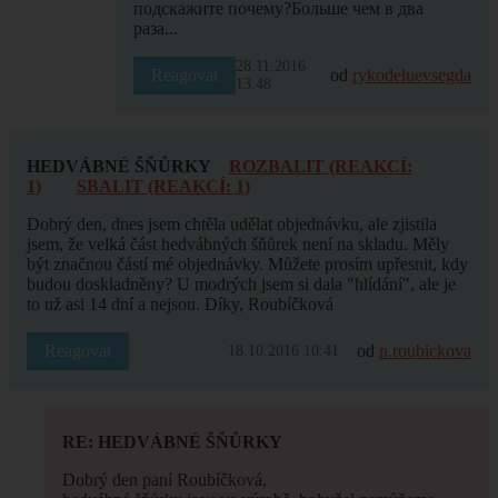
подскажите почему?Больше чем в два
раза...
28.11.2016
Reagovat
od
rykodeluevsegda
13:48
HEDVÁBNÉ ŠŇŮRKY
ROZBALIT (REAKCÍ:
1)
SBALIT (REAKCÍ: 1)
Dobrý den, dnes jsem chtěla udělat objednávku, ale zjistila
jsem, že velká část hedvábných šňůrek není na skladu. Měly
být značnou částí mé objednávky. Můžete prosím upřesnit, kdy
budou doskladněny? U modrých jsem si dala "hlídání", ale je
to už asi 14 dní a nejsou. Díky, Roubíčková
Reagovat
od
n.roubickova
18.10.2016 10:41
RE: HEDVÁBNÉ ŠŇŮRKY
Dobrý den paní Roubíčková,