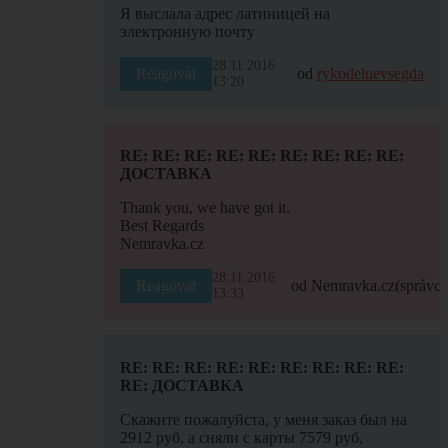
Я выслала адрес латиницей на
электронную почту
28.11.2016
Reagovat
od
rykodeluevsegda
13:20
RE: RE: RE: RE: RE: RE: RE: RE: RE:
ДОСТАВКА
Thank you, we have got it.
Best Regards
Nemravka.cz
28.11.2016
Reagovat
od Nemravka.cz
(správce
13:33
RE: RE: RE: RE: RE: RE: RE: RE: RE:
RE: ДОСТАВКА
Скажите пожалуйста, у меня заказ был на
2912 руб, а сняли с карты 7579 руб,