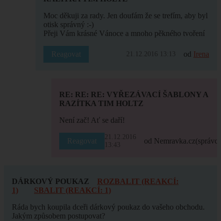
Moc děkuji za rady. Jen doufám že se trefím, aby byl
otisk správný :-)
Přeji Vám krásné Vánoce a mnoho pěkného tvoření
Reagovat
od
Irena
21.12.2016 13:13
RE: RE: RE: VYŘEZÁVACÍ ŠABLONY A
RAZÍTKA TIM HOLTZ
Není zač! Ať se daří!
21.12.2016
Reagovat
od Nemravka.cz
(správce
13:43
DÁRKOVÝ POUKAZ
ROZBALIT (REAKCÍ:
1)
SBALIT (REAKCÍ: 1)
Ráda bych koupila dceři dárkový poukaz do vašeho obchodu.
Jakým způsobem postupovat?