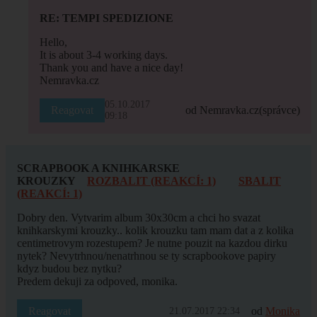
RE: TEMPI SPEDIZIONE
Hello,
It is about 3-4 working days.
Thank you and have a nice day!
Nemravka.cz
05.10.2017
Reagovat
od Nemravka.cz
(správce)
09:18
SCRAPBOOK A KNIHKARSKE
KROUZKY
ROZBALIT (REAKCÍ: 1)
SBALIT
(REAKCÍ: 1)
Dobry den. Vytvarim album 30x30cm a chci ho svazat
knihkarskymi krouzky.. kolik krouzku tam mam dat a z kolika
centimetrovym rozestupem? Je nutne pouzit na kazdou dirku
nytek? Nevytrhnou/nenatrhnou se ty scrapbookove papiry
kdyz budou bez nytku?
Predem dekuji za odpoved, monika.
Reagovat
od
Monika
21.07.2017 22:34