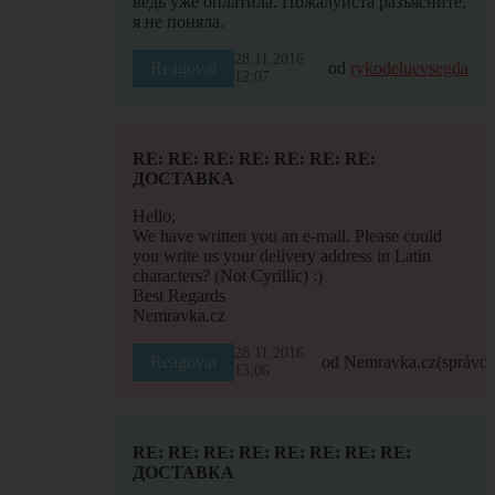
ведь уже оплатила. Пожалуйста разъясните,
я не поняла.
28.11.2016
Reagovat
od
rykodeluevsegda
12:07
RE: RE: RE: RE: RE: RE: RE:
ДОСТАВКА
Hello,
We have written you an e-mail. Please could
you write us your delivery address in Latin
characters? (Not Cyrillic) :)
Best Regards
Nemravka.cz
28.11.2016
Reagovat
od Nemravka.cz
(správce
13:06
RE: RE: RE: RE: RE: RE: RE: RE:
ДОСТАВКА