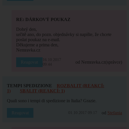
RE: DÁRKOVÝ POUKAZ
Dobrý den,
určitě ano, do pozn. objednávky si napište, že chcete
poslat poukaz na e-mail.
Děkujeme a prima den,
Nemravka.cz
16.10.2017
Reagovat
od Nemravka.cz
(správce)
09:44
TEMPI SPEDIZIONE
ROZBALIT (REAKCÍ:
1)
SBALIT (REAKCÍ: 1)
Quali sono i tempi di spedizione in Italia? Grazie.
Reagovat
od
Stefania
01.10.2017 09:17