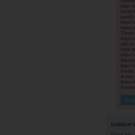
Sítotis
https:/
hmoty/l
pastely
https:/
hmoty/p
Třpytiv
https:/
silks-a
Izink i
https:/
Inkous
https:/
boxem.
Je toho
Prima d
Nemrav
Reag
DÁRKOVÝ
Dobrý den,