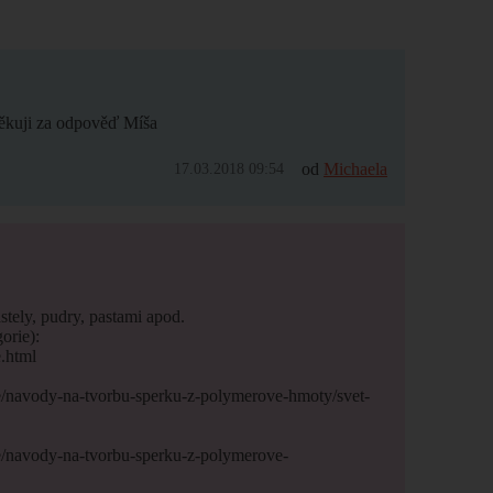
Děkuji za odpověď Míša
od
Michaela
17.03.2018 09:54
tely, pudry, pastami apod.
orie):
.html
e/navody-na-tvorbu-sperku-z-polymerove-hmoty/svet-
e/navody-na-tvorbu-sperku-z-polymerove-