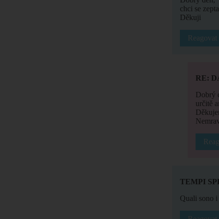
chci se zept
Děkuji
Reagovat
RE: 
Dobrý 
určitě 
Děkuje
Nemrav
Reag
TEMPI SP
Quali sono i 
Reagovat