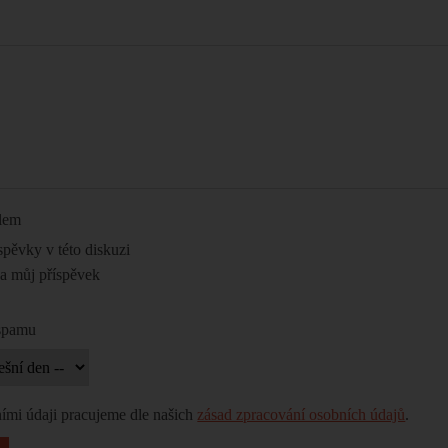
ilem
spěvky v této diskuzi
na můj příspěvek
 spamu
ími údaji pracujeme dle našich
zásad zpracování osobních údajů
.