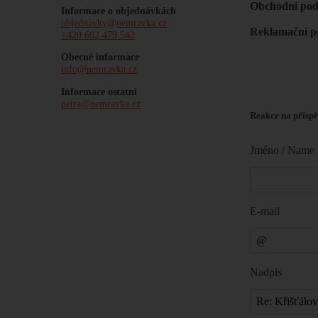
Obchodní po
Informace o objednávkách
objednavky@nemravka.cz
Reklamační p
+420 602 479 542
Obecné informace
info@nemravka.cz
Informace ostatní
petra@nemravka.cz
Reakce na příspě
Jméno / Name
E-mail
Nadpis