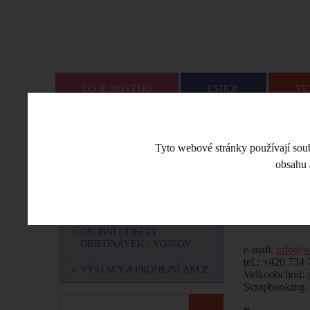
CO JE NOVÉHO
ESHOP
VE
Úvodní stra
MENU
Tyto webové stránky používají soubo
obsahu 
OZNÁMENÍ OD NEMRAVKY
Kontak
NÁŠ TÝM - KDO JSME A CO
NÁS BAVÍ?
OSOBNÍ ODBĚRY
OBJEDNÁVEK - VOJKOV
e-mail:
info@n
tel.: +420 734
VÝSTAVY A PRODEJNÍ AKCE
Velkoobchod:
Scrapbooking