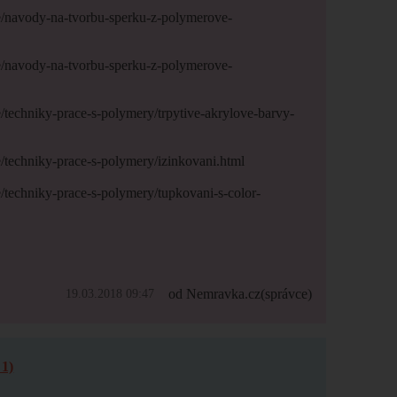
e/navody-na-tvorbu-sperku-z-polymerove-
e/navody-na-tvorbu-sperku-z-polymerove-
/techniky-prace-s-polymery/trpytive-akrylove-barvy-
/techniky-prace-s-polymery/izinkovani.html
/techniky-prace-s-polymery/tupkovani-s-color-
od Nemravka.cz
(správce)
19.03.2018 09:47
1)