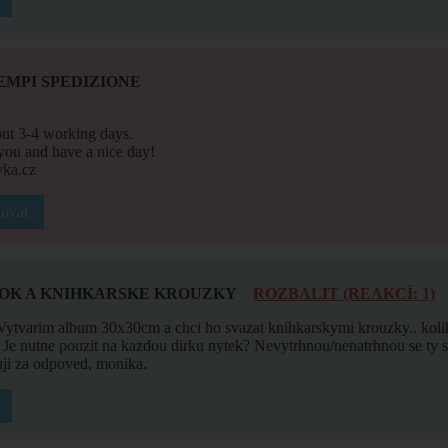
EMPI SPEDIZIONE
bout 3-4 working days.
ou and have a nice day!
ka.cz
ovat
OK A KNIHKARSKE KROUZKY
ROZBALIT (REAKCÍ: 1)
Vytvarim album 30x30cm a chci ho svazat knihkarskymi krouzky.. koli
 Je nutne pouzit na kazdou dirku nytek? Nevytrhnou/nenatrhnou se ty
ji za odpoved, monika.