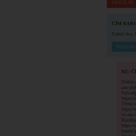
ČÍM BARV
Dobrý den, 
Reagovat
RE: Č
Dobrý 
ano pol
Návody 
https:/
Třeba t
https:/
ve-na-v
Razítka
https:/
hmoty/g