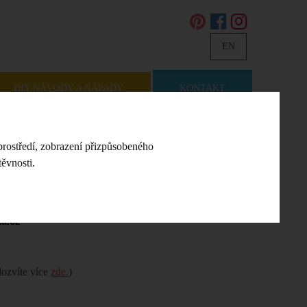
EN
DIY NÁVODY A NÁPADY
KONTAKT
prostředí, zobrazení přizpůsobeného
ěvnosti.
a.cz
dozvíte více
zde.
)