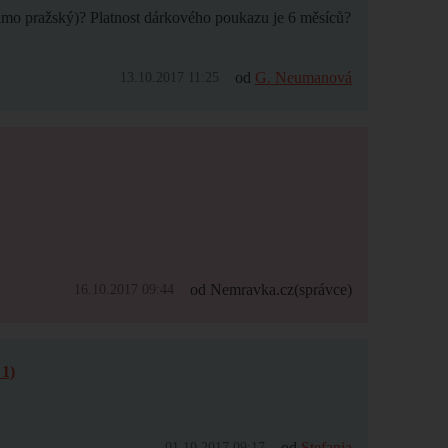
mimo pražský)? Platnost dárkového poukazu je 6 měsíců?
od
G. Neumanová
13.10.2017 11:25
od Nemravka.cz
(správce)
16.10.2017 09:44
1)
od
Stefania
01.10.2017 09:17