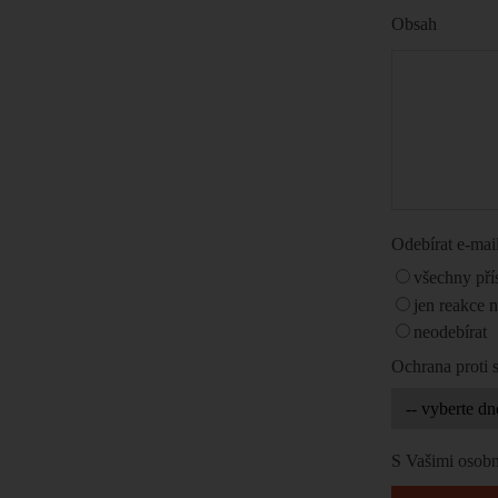
Obsah
Odebírat e-ma
všechny pří
jen reakce 
neodebírat
Ochrana proti
S Vašimi osobn