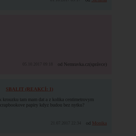
od Nemravka.cz
(správce)
05.10.2017 09:18
SBALIT (REAKCÍ: 1)
k krouzku tam mam dat a z kolika centimetrovym
 scrapbookove papiry kdyz budou bez nytku?
od
Monika
21.07.2017 22:34