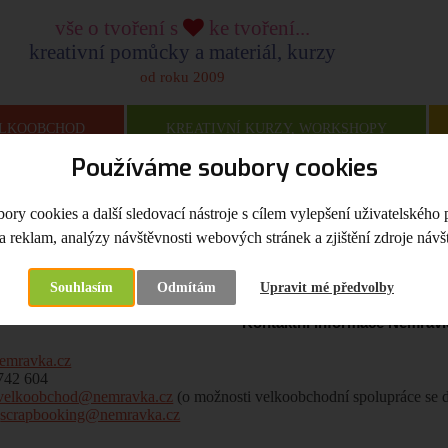
vše o tvoření s
ke tvoření...
kreativní pomůcky a materiál, kurzy
od roku 2009
LKOOBCHOD
KREATIVNÍ KURZY, WORKSHOPY
Používáme soubory cookies
na
Kontakt
ry cookies a další sledovací nástroje s cílem vylepšení uživatelského 
a reklam, analýzy návštěvnosti webových stránek a zjištění zdroje návšt
t
Souhlasím
Odmítám
Upravit mé předvolby
Kontaktní informace Nemravk
emravka.cz
 742 604
velkoobchod@nemravka.cz
(o možnosti velkoobchodní spolupráce se 
:
scrapbooking@nemravka.cz