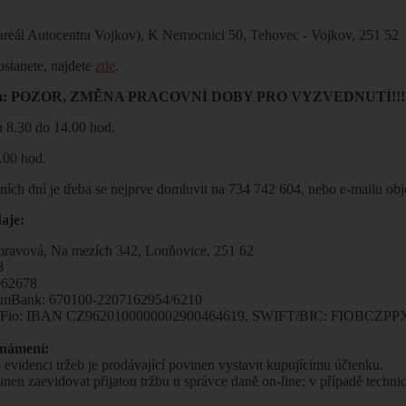
reál Autocentra Vojkov), K Nemocnici 50, Tehovec - Vojkov, 251 52
ostanete, najdete
zde
.
oba: POZOR, ZMĚNA PRACOVNÍ DOBY PRO VYZVEDNUTÍ!!!
a 8.30 do 14.00 hod.
3.00 hod.
tních dní je třeba se nejprve domluvit na 734 742 604, nebo e-mailu
aje:
mravová, Na mezích 342, Louňovice, 251 62
8
062678
t mBank: 670100-2207162954/6210
t Fio: IBAN CZ9620100000002900464619, SWIFT/BIC: FIOBCZPPXX
známení:
 evidenci tržeb je prodávající povinen vystavit kupujícímu účtenku.
inen zaevidovat přijatou tržbu u správce daně on-line; v případě techn