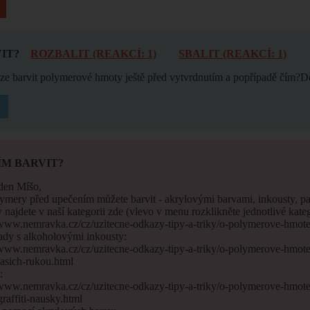
IT?
ROZBALIT (REAKCÍ: 1)
SBALIT (REAKCÍ: 1)
lze barvit polymerové hmoty ještě před vytvrdnutím a popřípadě čím?
ÍM BARVIT?
den Míšo,
ymery před upečením můžete barvit - akrylovými barvami, inkousty, pas
najdete v naší kategorii zde (vlevo v menu rozklikněte jednotlivé kateg
/www.nemravka.cz/cz/uzitecne-odkazy-tipy-a-triky/o-polymerove-hmote
ady s alkoholovými inkousty:
/www.nemravka.cz/cz/uzitecne-odkazy-tipy-a-triky/o-polymerove-hmot
asich-rukou.html
:
/www.nemravka.cz/cz/uzitecne-odkazy-tipy-a-triky/o-polymerove-hmot
raffiti-nausky.html