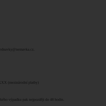
 objednavky@nemavka.cz.
X (mezinárodní platby)
ického výpadku pak nejpozději do 48 hodin.