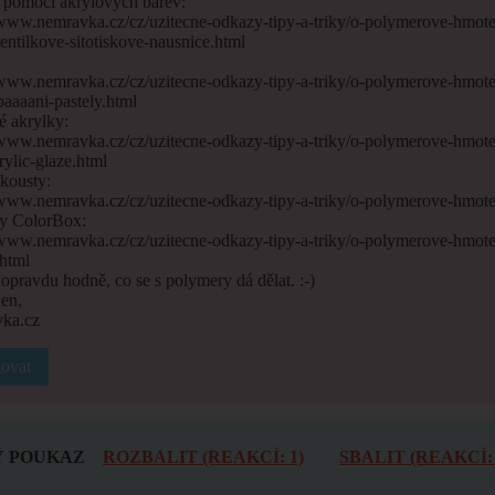
k pomocí akrylových barev:
/www.nemravka.cz/cz/uzitecne-odkazy-tipy-a-triky/o-polymerove-hmot
entilkove-sitotiskove-nausnice.html
:
/www.nemravka.cz/cz/uzitecne-odkazy-tipy-a-triky/o-polymerove-hmot
aaaani-pastely.html
é akrylky:
/www.nemravka.cz/cz/uzitecne-odkazy-tipy-a-triky/o-polymerove-hmote
crylic-glaze.html
nkousty:
/www.nemravka.cz/cz/uzitecne-odkazy-tipy-a-triky/o-polymerove-hmote
ty ColorBox:
/www.nemravka.cz/cz/uzitecne-odkazy-tipy-a-triky/o-polymerove-hmote
html
 opravdu hodně, co se s polymery dá dělat. :-)
en,
ka.cz
ovat
 POUKAZ
ROZBALIT (REAKCÍ: 1)
SBALIT (REAKCÍ: 