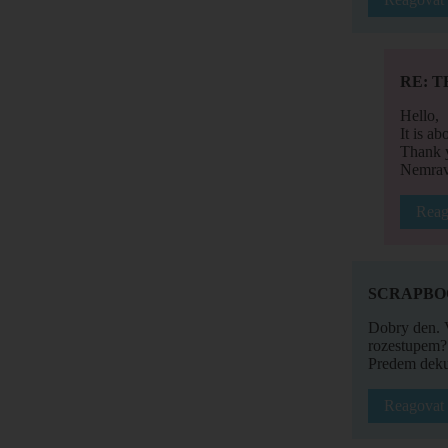
RE: T
Hello,
It is a
Thank y
Nemrav
Reag
SCRAPBO
Dobry den. 
rozestupem?
Predem deku
Reagovat