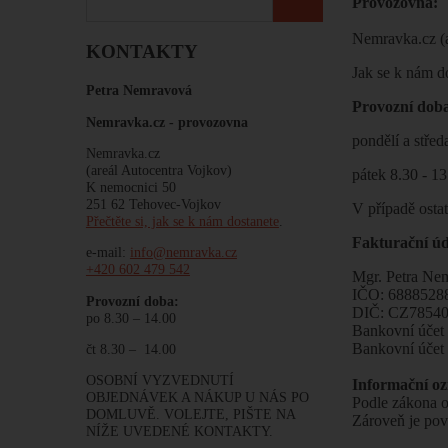
Provozovna:
Nemravka.cz (a
KONTAKTY
Jak se k nám d
Petra Nemravová
Provozní d
Nemravka.cz -
provozovna
pondělí a střed
Nemravka.cz
(areál Autocentra Vojkov)
pátek 8.30 - 1
K nemocnici 50
251 62 Tehovec-Vojkov
V případě osta
Přečtěte si, jak se k nám dostanete
.
Fakturační úd
e-mail:
info@nemravka.cz
+420 602 479 542
Mgr. Petra Ne
IČO: 6888528
Provozní doba:
DIČ: CZ7854
po 8.30 – 14.00
Bankovní úče
Bankovní úče
čt 8.30 – 14.00
OSOBNÍ VYZVEDNUTÍ
Informační o
OBJEDNÁVEK A NÁKUP U NÁS PO
Podle zákona o
DOMLUVĚ. VOLEJTE, PIŠTE NA
Zároveň je pov
NÍŽE UVEDENÉ KONTAKTY.