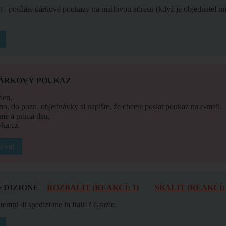
at - posíláte dárkové poukazy na mailovou adresu (když je objednatel 
DÁRKOVÝ POUKAZ
den,
ano, do pozn. objednávky si napište, že chcete poslat poukaz na e-mail.
me a prima den,
ka.cz
ovat
EDIZIONE
ROZBALIT (REAKCÍ: 1)
SBALIT (REAKCÍ: 
tempi di spedizione in Italia? Grazie.