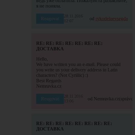
ведь уже оплатила. Пожалуйста разъясните,
я не поняла.
28.11.2016
Reagovat
od
rykodeluevsegda
12:07
RE: RE: RE: RE: RE: RE: RE:
ДОСТАВКА
Hello,
We have written you an e-mail. Please could
you write us your delivery address in Latin
characters? (Not Cyrillic) :)
Best Regards
Nemravka.cz
28.11.2016
Reagovat
od Nemravka.cz
(správce
13:06
RE: RE: RE: RE: RE: RE: RE: RE:
ДОСТАВКА