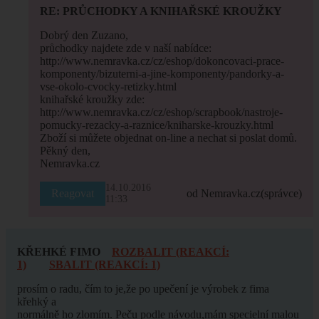
RE: PRŮCHODKY A KNIHAŘSKÉ KROUŽKY
Dobrý den Zuzano,
průchodky najdete zde v naší nabídce:
http://www.nemravka.cz/cz/eshop/dokoncovaci-prace-
komponenty/bizuterni-a-jine-komponenty/pandorky-a-
vse-okolo-cvocky-retizky.html
knihařské kroužky zde:
http://www.nemravka.cz/cz/eshop/scrapbook/nastroje-
pomucky-rezacky-a-raznice/kniharske-krouzky.html
Zboží si můžete objednat on-line a nechat si poslat domů.
Pěkný den,
Nemravka.cz
14.10.2016
Reagovat
od Nemravka.cz
(správce)
11:33
KŘEHKÉ FIMO
ROZBALIT (REAKCÍ:
1)
SBALIT (REAKCÍ: 1)
prosím o radu, čím to je,že po upečení je výrobek z fima
křehký a
normálně ho zlomím. Peču podle návodu,mám specielní malou