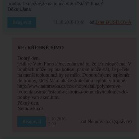
troubu. Je možné,že na to má vliv i "stáří" fima ?
Děkuji.Jana
Reagovat
od
Jana DUSILOVÁ
11.10.2016 10:48
RE: KŘEHKÉ FIMO
Dobrý den,
jestli se Vám Fimo láme, znamená to, že je nedopečené. V
troubách může teplota kolísat, pak se může stát, že pečete
na menší teplotu než by se mělo. Doporučujeme teploměr
do trouby, který Vám ukáže skutečnou teplotu v troubě.
http://www.nemravka.cz/cz/eshop/detail/polymerove-
tvoreni/nastroje/ostatni-nastroje-a-pomucky/teplomer-do-
trouby-van-aken.html
Pěkný den,
Nemravka.cz
11.10.2016
Reagovat
od Nemravka.cz
(správce)
12:00