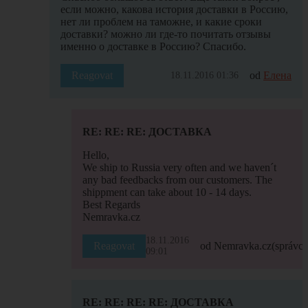
если можно, какова история доставки в Россию,
нет ли проблем на таможне, и какие сроки
доставки? можно ли где-то почитать отзывы
именно о доставке в Россию? Спасибо.
Reagovat
od
Елена
18.11.2016 01:36
RE: RE: RE: ДОСТАВКА
Hello,
We ship to Russia very often and we haven´t
any bad feedbacks from our customers. The
shippment can take about 10 - 14 days.
Best Regards
Nemravka.cz
18.11.2016
Reagovat
od Nemravka.cz
(správce
09:01
RE: RE: RE: RE: ДОСТАВКА