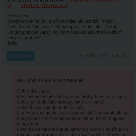
3)
SBALIT (REAKCÍ: 3)
Hezký den.
Scrapbook se mi líbí, pořád se nějak ale nemůžu "rozjet".
Nechci zbytečně na začátek nakupovat drahá alba. Pokud
koupím prázdné kapsy, dají se svázat knihařskými kroužky?
Díky za odpověď
Jarka
Reagovat
od
jarka
18.06.2017 20:27
RE: ZAČÁTKY SCRAPBOOK
Dobrý den Jarko,
když nebudete mít zadní a přední desky, které by ty kapsy
držely, tak knihařské kroužky ten tvar neudrží.
Některá alba jsou do 500Kč, např.:
http://www.nemravka.cz/cz/eshop/detail/scrapbook/alba-a-
bloky/alba-a-bloky/scrapbookove-album-becky-higgings-
happy.html
Nebo pak si můžete koupit kartonové desky a použít je na
přední a zadní stranu. Ty se dají různě polepit. Můžete do