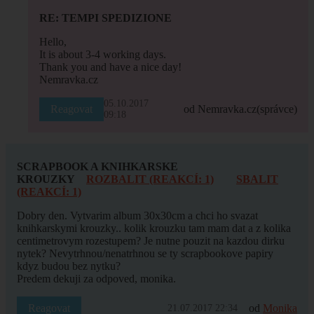
RE: TEMPI SPEDIZIONE
Hello,
It is about 3-4 working days.
Thank you and have a nice day!
Nemravka.cz
05.10.2017
Reagovat
od Nemravka.cz
(správce)
09:18
SCRAPBOOK A KNIHKARSKE
KROUZKY
ROZBALIT (REAKCÍ: 1)
SBALIT
(REAKCÍ: 1)
Dobry den. Vytvarim album 30x30cm a chci ho svazat
knihkarskymi krouzky.. kolik krouzku tam mam dat a z kolika
centimetrovym rozestupem? Je nutne pouzit na kazdou dirku
nytek? Nevytrhnou/nenatrhnou se ty scrapbookove papiry
kdyz budou bez nytku?
Predem dekuji za odpoved, monika.
Reagovat
od
Monika
21.07.2017 22:34