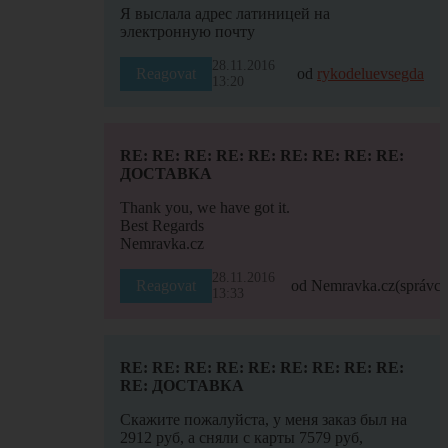
Я выслала адрес латиницей на
электронную почту
28.11.2016
Reagovat
od
rykodeluevsegda
13:20
RE: RE: RE: RE: RE: RE: RE: RE: RE:
ДОСТАВКА
Thank you, we have got it.
Best Regards
Nemravka.cz
28.11.2016
Reagovat
od Nemravka.cz
(správce
13:33
RE: RE: RE: RE: RE: RE: RE: RE: RE:
RE: ДОСТАВКА
Скажите пожалуйста, у меня заказ был на
2912 руб, а сняли с карты 7579 руб,