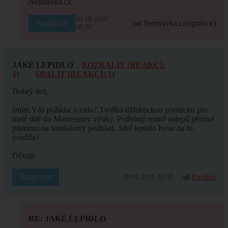
Nemravka.cz
10.10.2016
Reagovat
od Nemravka.cz
(správce)
08:20
JAKÉ LEPIDLO
ROZBALIT (REAKCÍ:
1)
SBALIT (REAKCÍ: 1)
Dobrý den,
smím Vás požádat o radu? Tvořím didaktickou pomůcku pro
malé dítě do Montessory výuky. Potřebuji nutně nalepil pěnové
písmeno na sololakový podklad. Jaké lepidlo byste na to
použila?
Děkuji
Reagovat
od
Pavlína
30.09.2016 10:18
RE: JAKÉ LEPIDLO