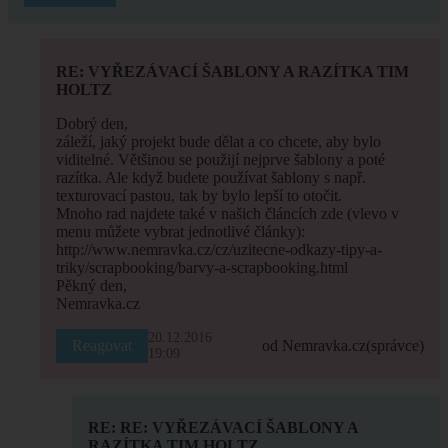
RE: VYŘEZÁVACÍ ŠABLONY A RAZÍTKA TIM
HOLTZ
Dobrý den,
záleží, jaký projekt bude dělat a co chcete, aby bylo
viditelné. Většinou se použijí nejprve šablony a poté
razítka. Ale když budete používat šablony s např.
texturovací pastou, tak by bylo lepší to otočit.
Mnoho rad najdete také v našich článcích zde (vlevo v
menu můžete vybrat jednotlivé články):
http://www.nemravka.cz/cz/uzitecne-odkazy-tipy-a-
triky/scrapbooking/barvy-a-scrapbooking.html
Pěkný den,
Nemravka.cz
20.12.2016
Reagovat
od Nemravka.cz
(správce)
19:09
RE: RE: VYŘEZÁVACÍ ŠABLONY A
RAZÍTKA TIM HOLTZ