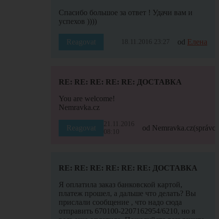
Спасибо большое за ответ ! Удачи вам и
успехов ))))
Reagovat
od
Елена
18.11.2016 23:27
RE: RE: RE: RE: RE: ДОСТАВКА
You are welcome!
Nemravka.cz
21.11.2016
Reagovat
od Nemravka.cz
(správce
08:10
RE: RE: RE: RE: RE: RE: ДОСТАВКА
Я оплатила заказ банковской картой,
платеж прошел, а дальше что делать? Вы
прислали сообщение , что надо сюда
отправить 670100-2207162954/6210, но я