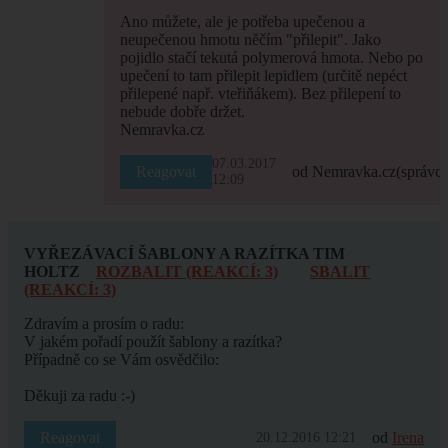
Ano můžete, ale je potřeba upečenou a
neupečenou hmotu něčím "přilepit". Jako
pojidlo stačí tekutá polymerová hmota. Nebo po
upečení to tam přilepit lepidlem (určitě nepéct
přilepené např. vteřiňákem). Bez přilepení to
nebude dobře držet.
Nemravka.cz
07.03.2017
Reagovat
od Nemravka.cz
(správce
12:09
VYŘEZÁVACÍ ŠABLONY A RAZÍTKA TIM
HOLTZ
ROZBALIT (REAKCÍ: 3)
SBALIT
(REAKCÍ: 3)
Zdravím a prosím o radu:
V jakém pořadí použít šablony a razítka?
Případně co se Vám osvědčilo:
Děkuji za radu :-)
Reagovat
od
Irena
20.12.2016 12:21