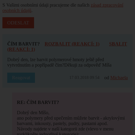
S Vašimi osobními údaji pracujeme dle našich
zásad zpracování
osobních údajů
.
ČÍM BARVIT?
ROZBALIT (REAKCÍ: 1)
SBALIT
(REAKCÍ: 1)
Dobrý den, lze barvit polymerové hmoty ještě před
vytvrdnutím a popřípadě čím?Děkuji za odpověď Míša
Reagovat
od
Michaela
17.03.2018 09:54
RE: ČÍM BARVIT?
Dobrý den Míšo,
ano polymery před upečením můžete barvit - akrylovými
barvami, inkousty, pastely, pudry, pastami apod.
Návody najdete v naší kategorii zde (vlevo v menu
rozklikněte jednotlivé kategorie):