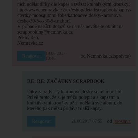
nich udělat dírky dle kapes a svázat knihařskými kroužky:
http://www.nemravka.cz/cz/eshop/detail/scrapbook/papiry-
ctvrtky-moosgummi-folie/kartonove-desky/kartonova-
deska-30-5-x-30-5-cm.html
V případě dalších dotazů se na nás neváhejte obrátit na
scrapbooking@nemravka.cz
Pěkný den,
Nemravka.cz
19.06.2017
Reagovat
od Nemravka.cz
(správce)
10:46
RE: RE: ZAČÁTKY SCRAPBOOK
Díky za rady. Ty kartonové desky se mi moc líbí.
Právě proto, že si je můžu polepit a s kapsami a
knihařskými kroužky už si udělám své album, do
kterého pak můžu přidávat další kapsy.
Reagovat
od
jaroslava
21.06.2017 07:55