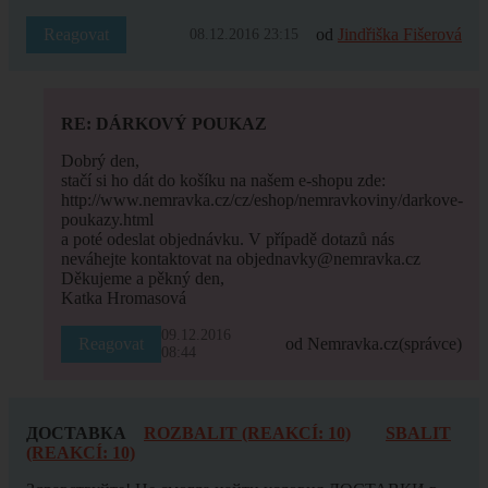
Reagovat
od
Jindřiška Fišerová
08.12.2016 23:15
RE: DÁRKOVÝ POUKAZ
Dobrý den,
stačí si ho dát do košíku na našem e-shopu zde:
http://www.nemravka.cz/cz/eshop/nemravkoviny/darkove-
poukazy.html
a poté odeslat objednávku. V případě dotazů nás
neváhejte kontaktovat na objednavky@nemravka.cz
Děkujeme a pěkný den,
Katka Hromasová
09.12.2016
Reagovat
od Nemravka.cz
(správce)
08:44
ДОСТАВКА
ROZBALIT (REAKCÍ: 10)
SBALIT
(REAKCÍ: 10)