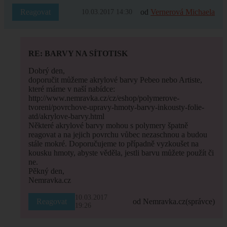
Reagovat
od
Vernerová Michaela
10.03.2017 14:30
RE: BARVY NA SÍTOTISK
Dobrý den,
doporučit můžeme akrylové barvy Pebeo nebo Artiste,
které máme v naší nabídce:
http://www.nemravka.cz/cz/eshop/polymerove-
tvoreni/povrchove-upravy-hmoty-barvy-inkousty-folie-
atd/akrylove-barvy.html
Některé akrylové barvy mohou s polymery špatně
reagovat a na jejich povrchu vůbec nezaschnou a budou
stále mokré. Doporučujeme to případně vyzkoušet na
kousku hmoty, abyste věděla, jestli barvu můžete použít či
ne.
Pěkný den,
Nemravka.cz
10.03.2017
Reagovat
od Nemravka.cz
(správce)
19:26