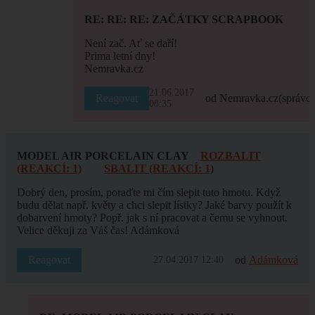
RE: RE: RE: ZAČÁTKY SCRAPBOOK
Není zač. Ať se daří!
Prima letní dny!
Nemravka.cz
21.06.2017
Reagovat
od Nemravka.cz
(správce
08:35
MODEL AIR PORCELAIN CLAY
ROZBALIT
(REAKCÍ: 1)
SBALIT (REAKCÍ: 1)
Dobrý den, prosím, poraďte mi čím slepit tuto hmotu. Když
budu dělat např. květy a chci slepit lístky? Jaké barvy použít k
dobarvení hmoty? Popř. jak s ní pracovat a čemu se vyhnout.
Velice děkuji za Váš čas! Adámková
Reagovat
od
Adámková
27.04.2017 12:40