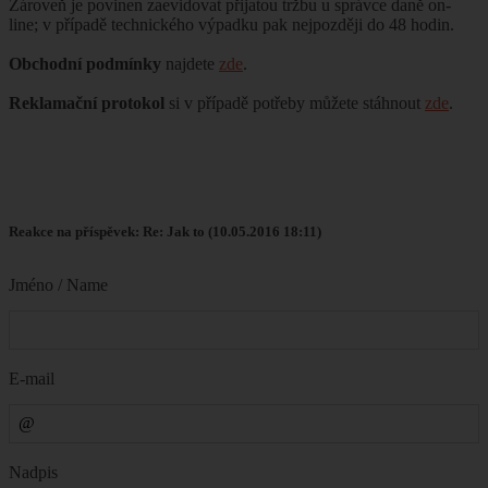
Zároveň je povinen zaevidovat přijatou tržbu u správce daně on-
line; v případě technického výpadku pak nejpozději do 48 hodin.
Obchodní podmínky
najdete
zde
.
Reklamační protokol
si v případě potřeby můžete stáhnout
zde
.
Reakce na příspěvek: Re: Jak to (10.05.2016 18:11)
Jméno / Name
E-mail
Nadpis