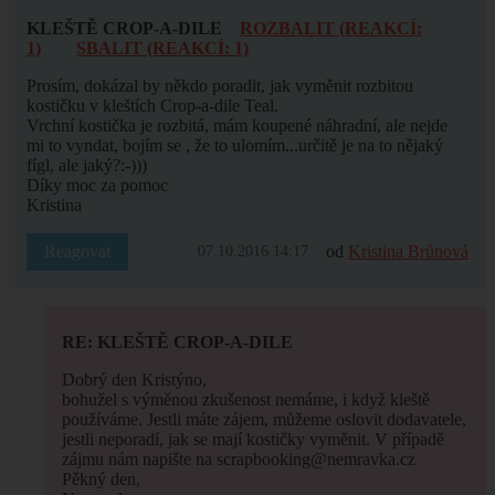
KLEŠTĚ CROP-A-DILE
ROZBALIT (REAKCÍ:
1)
SBALIT (REAKCÍ: 1)
Prosím, dokázal by někdo poradit, jak vyměnit rozbitou
kostičku v kleštích Crop-a-dile Teal.
Vrchní kostička je rozbitá, mám koupené náhradní, ale nejde
mi to vyndat, bojím se , že to ulomím...určitě je na to nějaký
fígl, ale jaký?:-)))
Díky moc za pomoc
Kristina
Reagovat
od
Kristina Brůnová
07.10.2016 14:17
RE: KLEŠTĚ CROP-A-DILE
Dobrý den Kristýno,
bohužel s výměnou zkušenost nemáme, i když kleště
používáme. Jestli máte zájem, můžeme oslovit dodavatele,
jestli neporadí, jak se mají kostičky vyměnit. V případě
zájmu nám napište na scrapbooking@nemravka.cz
Pěkný den,