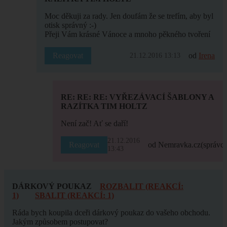
Moc děkuji za rady. Jen doufám že se trefím, aby byl
otisk správný :-)
Přeji Vám krásné Vánoce a mnoho pěkného tvoření
Reagovat
od
Irena
21.12.2016 13:13
RE: RE: RE: VYŘEZÁVACÍ ŠABLONY A
RAZÍTKA TIM HOLTZ
Není zač! Ať se daří!
21.12.2016
Reagovat
od Nemravka.cz
(správce
13:43
DÁRKOVÝ POUKAZ
ROZBALIT (REAKCÍ:
1)
SBALIT (REAKCÍ: 1)
Ráda bych koupila dceři dárkový poukaz do vašeho obchodu.
Jakým způsobem postupovat?