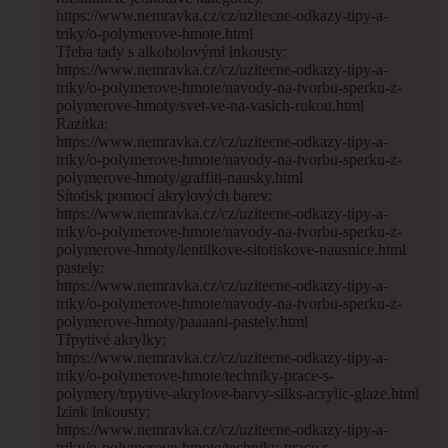
https://www.nemravka.cz/cz/uzitecne-odkazy-tipy-a-
triky/o-polymerove-hmote.html
Třeba tady s alkoholovými inkousty:
https://www.nemravka.cz/cz/uzitecne-odkazy-tipy-a-
triky/o-polymerove-hmote/navody-na-tvorbu-sperku-z-
polymerove-hmoty/svet-ve-na-vasich-rukou.html
Razítka:
https://www.nemravka.cz/cz/uzitecne-odkazy-tipy-a-
triky/o-polymerove-hmote/navody-na-tvorbu-sperku-z-
polymerove-hmoty/graffiti-nausky.html
Sítotisk pomocí akrylových barev:
https://www.nemravka.cz/cz/uzitecne-odkazy-tipy-a-
triky/o-polymerove-hmote/navody-na-tvorbu-sperku-z-
polymerove-hmoty/lentilkove-sitotiskove-nausnice.html
pastely:
https://www.nemravka.cz/cz/uzitecne-odkazy-tipy-a-
triky/o-polymerove-hmote/navody-na-tvorbu-sperku-z-
polymerove-hmoty/paaaani-pastely.html
Třpytivé akrylky:
https://www.nemravka.cz/cz/uzitecne-odkazy-tipy-a-
triky/o-polymerove-hmote/techniky-prace-s-
polymery/trpytive-akrylove-barvy-silks-acrylic-glaze.html
Izink inkousty:
https://www.nemravka.cz/cz/uzitecne-odkazy-tipy-a-
triky/o-polymerove-hmote/techniky-prace-s-