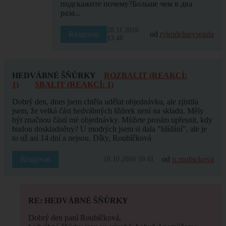
подскажите почему?Больше чем в два
раза...
28.11.2016
Reagovat
od
rykodeluevsegda
13:48
HEDVÁBNÉ ŠŇŮRKY
ROZBALIT (REAKCÍ:
1)
SBALIT (REAKCÍ: 1)
Dobrý den, dnes jsem chtěla udělat objednávku, ale zjistila
jsem, že velká část hedvábných šňůrek není na skladu. Měly
být značnou částí mé objednávky. Můžete prosím upřesnit, kdy
budou doskladněny? U modrých jsem si dala "hlídání", ale je
to už asi 14 dní a nejsou. Díky, Roubíčková
Reagovat
od
n.roubickova
18.10.2016 10:41
RE: HEDVÁBNÉ ŠŇŮRKY
Dobrý den paní Roubíčková,