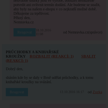
hedvábné šňůrky jsou ve výrobě, bohužel nemůžeme
potvrdit ani ovlivnit termín dodání. Ale budeme se snažit,
aby byly na našem e-shopu v co nejkratší možné době.
Děkujeme za trpělivost.
Pěkný den,
Nemravka.cz
18.10.2016
Reagovat
od Nemravka.cz
(správce)
11:08
PRŮCHODKY A KNIHAŘSKÉ
KROUŽKY
ROZBALIT (REAKCÍ: 1)
SBALIT
(REAKCÍ: 1)
Dobrý den,
sháním kde by se daly v Brně udělat průchodky, a k tomu
knihařské kroužky na svázání.
Reagovat
od
Zuzka
13.10.2016 16:17