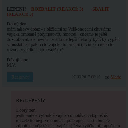
LEPENÍ?
ROZBALIT (REAKCÍ: 3)
SBALIT
(REAKCÍ: 3)
Dobrý den,
mám takový dotaz - s blížícími se Velikonocemi chystáme
vajíčka omotané polymerovou hmotou - chceme je ještě
dozdobovat, ale nevím - zda bude lepší třeba ty kytičky vypálit
samostatně a pak na to vajíčko to přilepit (a čím?) a nebo to
rovnou vypálit na tom vajíčku?
Děkuji moc
M.V.
Reagovat
od
Marie
07.03.2017 08:16
RE: LEPENÍ?
Dobrý den,
jestli budete vyfouklé vajíčko omotávat celoplošně,
můžete ho nejprve omotat a poté upéct. Jestli budete
zdobit jen nějaké části vajíčka (třeba kytičkami), upečte to