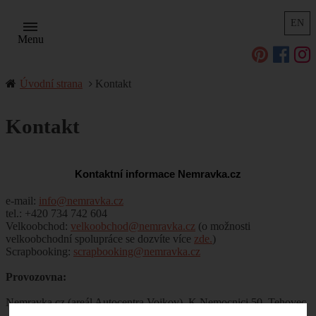
EN
Menu
Úvodní strana
Kontakt
Kontakt
Kontaktní informace Nemravka.cz
e-mail:
info@nemravka.cz
tel.: +420 734 742 604
Velkoobchod:
velkoobchod@nemravka.cz
(o možnosti
velkoobchodní spolupráce se dozvíte více
zde.
)
Scrapbooking:
scrapbooking@nemravka.cz
Provozovna:
Nemravka.cz (areál Autocentra Vojkov), K Nemocnici 50, Tehovec
- Vojkov, 251 52