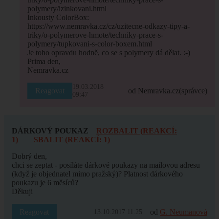
polymery/izinkovani.html
Inkousty ColorBox:
https://www.nemravka.cz/cz/uzitecne-odkazy-tipy-a-
triky/o-polymerove-hmote/techniky-prace-s-
polymery/tupkovani-s-color-boxem.html
Je toho opravdu hodně, co se s polymery dá dělat. :-)
Prima den,
Nemravka.cz
19.03.2018
Reagovat
od Nemravka.cz
(správce)
09:47
DÁRKOVÝ POUKAZ
ROZBALIT (REAKCÍ:
1)
SBALIT (REAKCÍ: 1)
Dobrý den,
chci se zeptat - posíláte dárkové poukazy na mailovou adresu
(když je objednatel mimo pražský)? Platnost dárkového
poukazu je 6 měsíců?
Děkuji
Reagovat
od
G. Neumanová
13.10.2017 11:25