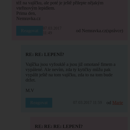
též na vajíčku, ale poté je ještě přilepte nějakým
vteřinovým lepidlem.
Prima den,
Nemravka.cz
07.03.2017
Reagovat
od Nemravka.cz
(správce)
11:49
RE: RE: LEPENÍ?
Vajíčka jsou vyfouklé a jsou již omotané fimem a
vypálené. Ale nevím, zda ty kytičky můžu pak
vypálit ještě na tom vajíčku, zda to na tom bude
držet.
M.V
Reagovat
od
Marie
07.03.2017 11:59
RE: RE: RE: LEPENÍ?