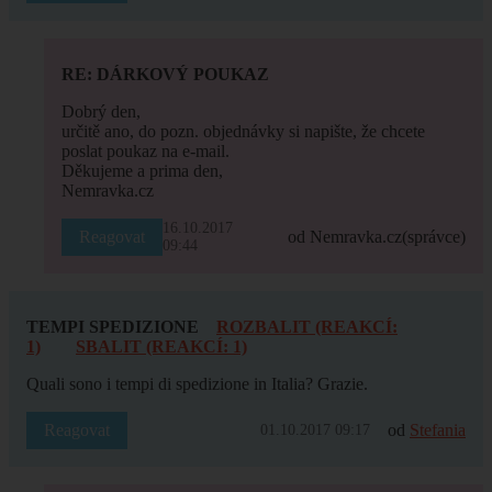
RE: DÁRKOVÝ POUKAZ
Dobrý den,
určitě ano, do pozn. objednávky si napište, že chcete
poslat poukaz na e-mail.
Děkujeme a prima den,
Nemravka.cz
16.10.2017
Reagovat
od Nemravka.cz
(správce)
09:44
TEMPI SPEDIZIONE
ROZBALIT (REAKCÍ:
1)
SBALIT (REAKCÍ: 1)
Quali sono i tempi di spedizione in Italia? Grazie.
Reagovat
od
Stefania
01.10.2017 09:17