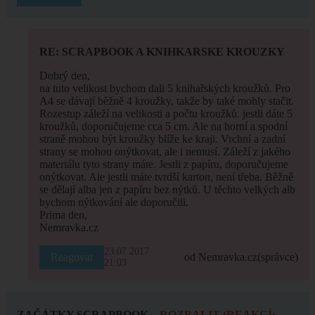
RE: SCRAPBOOK A KNIHKARSKE KROUZKY
Dobrý den,
na tuto velikost bychom dali 5 knihařských kroužků. Pro
A4 se dávají běžně 4 kroužky, takže by také mohly stačit.
Rozestup záleží na velikosti a počtu kroužků. jestli dáte 5
kroužků, doporučujeme cca 5 cm. Ale na horní a spodní
straně mohou být kroužky blíže ke kraji. Vrchní a zadní
strany se mohou onýtkovat, ale i nemusí. Záleží z jakého
materiálu tyto strany máte. Jestli z papíru, doporučujeme
onýtkovat. Ale jestli máte tvrdší karton, není třeba. Běžně
se dělají alba jen z papíru bez nýtků. U těchto velkých alb
bychom nýtkování ale doporučili.
Prima den,
Nemravka.cz
23.07.2017
Reagovat
od Nemravka.cz
(správce)
21:03
ZAČÁTKY SCRAPBOOK
ROZBALIT (REAKCÍ: