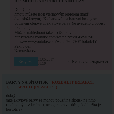
RE: MODEL AIR PORCELAIN CLAY
Dobrý den,
hmotu můžete lepit vteřinovým lepidlem (např.
dvousložkovým). K obarvování a barevní hmoty se
používají olejové či akrylové barvy (je uvedeno u popisu
produktu).
Můžete nahlédnout také do těchto videí:
https://www.youtube.com/watch?v=vIi5Fow0z4I
https://www.youtube.com/watch?v=7HF1bobnb4Y
Pěkný den,
Nemravka.cz
03.05.2017
Reagovat
od Nemravka.cz
(správce)
08:59
BARVY NA SÍTOTISK
ROZBALIT (REAKCÍ:
1)
SBALIT (REAKCÍ: 1)
dobrý den,
jaké akrylové barvy se mohou použít na sítotisk na fimo
(mohou být i v kelímku, nebo jenom v tubě , jak důležitá je
hustota ?)