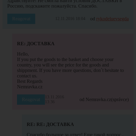
Здравствуйте! Не смогла найти условия ДОСТАВКИ в
Россию, подскажите пожалуйста. Спасибо.
Reagovat
od
rykodeluevsegda
12.11.2016 18:04
RE: ДОСТАВКА
Hello,
If you put the goods to the basket and choose your
country, you will see the price for the goods and
shippment. If you have more questions, don´t hesitate to
contact us.
Best Regards
Nemravka.cz
13.11.2016
Reagovat
od Nemravka.cz
(správce)
13:36
RE: RE: ДОСТАВКА
Спасибо большое за ответ! Еще такой вопрос ,