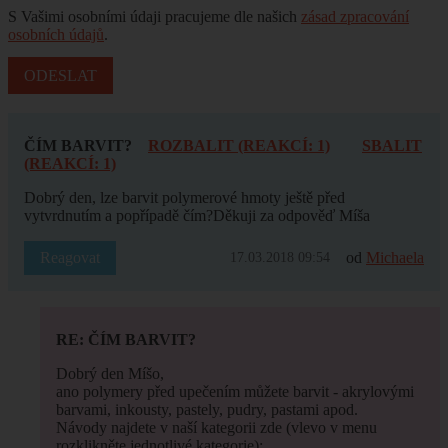
S Vašimi osobními údaji pracujeme dle našich
zásad zpracování
osobních údajů
.
ČÍM BARVIT?
ROZBALIT (REAKCÍ: 1)
SBALIT
(REAKCÍ: 1)
Dobrý den, lze barvit polymerové hmoty ještě před
vytvrdnutím a popřípadě čím?Děkuji za odpověď Míša
Reagovat
od
Michaela
17.03.2018 09:54
RE: ČÍM BARVIT?
Dobrý den Míšo,
ano polymery před upečením můžete barvit - akrylovými
barvami, inkousty, pastely, pudry, pastami apod.
Návody najdete v naší kategorii zde (vlevo v menu
rozklikněte jednotlivé kategorie):