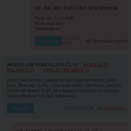
RE: RE: RE: ZAČÁTKY SCRAPBOOK
Není zač. Ať se daří!
Prima letní dny!
Nemravka.cz
21.06.2017
Reagovat
od Nemravka.cz
(správce
08:35
MODEL AIR PORCELAIN CLAY
ROZBALIT
(REAKCÍ: 1)
SBALIT (REAKCÍ: 1)
Dobrý den, prosím, poraďte mi čím slepit tuto hmotu. Když
budu dělat např. květy a chci slepit lístky? Jaké barvy použít k
dobarvení hmoty? Popř. jak s ní pracovat a čemu se vyhnout.
Velice děkuji za Váš čas! Adámková
Reagovat
od
Adámková
27.04.2017 12:40