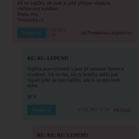
též na vajíčku, ale poté je ještě přilepte nějakým
vteřinovým lepidlem.
Prima den,
Nemravka.cz
07.03.2017
Reagovat
od Nemravka.cz
(správce)
11:49
RE: RE: LEPENÍ?
Vajíčka jsou vyfouklé a jsou již omotané fimem a
vypálené. Ale nevím, zda ty kytičky můžu pak
vypálit ještě na tom vajíčku, zda to na tom bude
držet.
M.V
Reagovat
od
Marie
07.03.2017 11:59
RE: RE: RE: LEPENÍ?