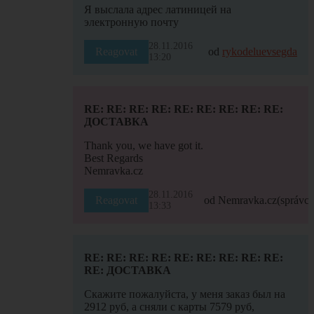
Я выслала адрес латиницей на
электронную почту
28.11.2016
Reagovat
od
rykodeluevsegda
13:20
RE: RE: RE: RE: RE: RE: RE: RE: RE:
ДОСТАВКА
Thank you, we have got it.
Best Regards
Nemravka.cz
28.11.2016
Reagovat
od Nemravka.cz
(správce
13:33
RE: RE: RE: RE: RE: RE: RE: RE: RE:
RE: ДОСТАВКА
Скажите пожалуйста, у меня заказ был на
2912 руб, а сняли с карты 7579 руб,