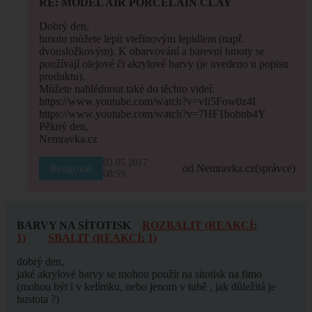
RE: MODEL AIR PORCELAIN CLAY
Dobrý den,
hmotu můžete lepit vteřinovým lepidlem (např.
dvousložkovým). K obarvování a barevní hmoty se
používají olejové či akrylové barvy (je uvedeno u popisu
produktu).
Můžete nahlédnout také do těchto videí:
https://www.youtube.com/watch?v=vIi5Fow0z4I
https://www.youtube.com/watch?v=7HF1bobnb4Y
Pěkný den,
Nemravka.cz
03.05.2017
Reagovat
od Nemravka.cz
(správce)
08:59
BARVY NA SÍTOTISK
ROZBALIT (REAKCÍ:
1)
SBALIT (REAKCÍ: 1)
dobrý den,
jaké akrylové barvy se mohou použít na sítotisk na fimo
(mohou být i v kelímku, nebo jenom v tubě , jak důležitá je
hustota ?)