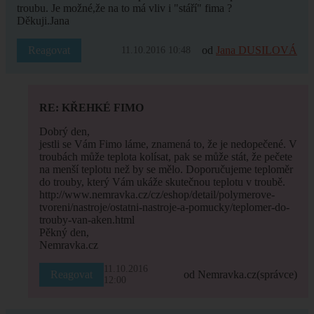
troubu. Je možné,že na to má vliv i "stáří" fima ?
Děkuji.Jana
Reagovat
od
Jana DUSILOVÁ
11.10.2016 10:48
RE: KŘEHKÉ FIMO
Dobrý den,
jestli se Vám Fimo láme, znamená to, že je nedopečené. V
troubách může teplota kolísat, pak se může stát, že pečete
na menší teplotu než by se mělo. Doporučujeme teploměr
do trouby, který Vám ukáže skutečnou teplotu v troubě.
http://www.nemravka.cz/cz/eshop/detail/polymerove-
tvoreni/nastroje/ostatni-nastroje-a-pomucky/teplomer-do-
trouby-van-aken.html
Pěkný den,
Nemravka.cz
11.10.2016
Reagovat
od Nemravka.cz
(správce)
12:00