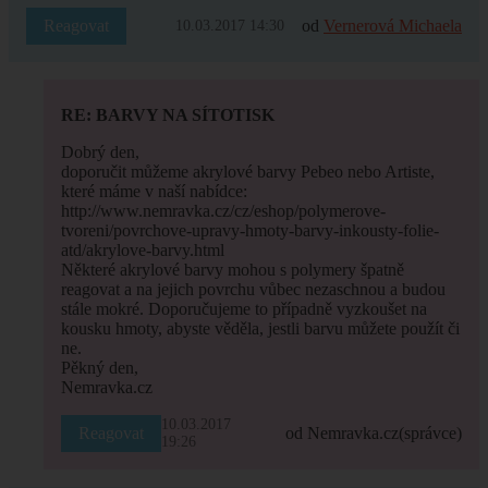
Reagovat
od
Vernerová Michaela
10.03.2017 14:30
RE: BARVY NA SÍTOTISK
Dobrý den,
doporučit můžeme akrylové barvy Pebeo nebo Artiste,
které máme v naší nabídce:
http://www.nemravka.cz/cz/eshop/polymerove-
tvoreni/povrchove-upravy-hmoty-barvy-inkousty-folie-
atd/akrylove-barvy.html
Některé akrylové barvy mohou s polymery špatně
reagovat a na jejich povrchu vůbec nezaschnou a budou
stále mokré. Doporučujeme to případně vyzkoušet na
kousku hmoty, abyste věděla, jestli barvu můžete použít či
ne.
Pěkný den,
Nemravka.cz
10.03.2017
Reagovat
od Nemravka.cz
(správce)
19:26