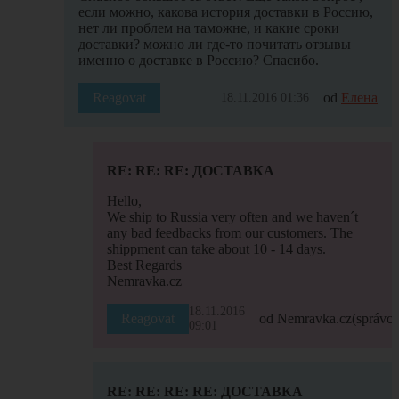
если можно, какова история доставки в Россию,
нет ли проблем на таможне, и какие сроки
доставки? можно ли где-то почитать отзывы
именно о доставке в Россию? Спасибо.
Reagovat
od
Елена
18.11.2016 01:36
RE: RE: RE: ДОСТАВКА
Hello,
We ship to Russia very often and we haven´t
any bad feedbacks from our customers. The
shippment can take about 10 - 14 days.
Best Regards
Nemravka.cz
18.11.2016
Reagovat
od Nemravka.cz
(správce
09:01
RE: RE: RE: RE: ДОСТАВКА