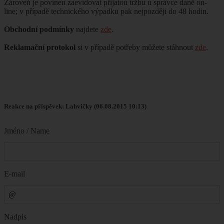
Zároveň je povinen zaevidovat přijatou tržbu u správce daně on-
line; v případě technického výpadku pak nejpozději do 48 hodin.
Obchodní podmínky
najdete
zde
.
Reklamační protokol
si v případě potřeby můžete stáhnout
zde
.
Reakce na příspěvek: Lahvičky (06.08.2015 10:13)
Jméno / Name
E-mail
Nadpis