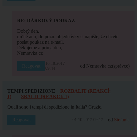
RE: DÁRKOVÝ POUKAZ
Dobrý den,
určitě ano, do pozn. objednávky si napište, že chcete
poslat poukaz na e-mail.
Děkujeme a prima den,
Nemravka.cz
16.10.2017
Reagovat
od Nemravka.cz
(správce)
09:44
TEMPI SPEDIZIONE
ROZBALIT (REAKCÍ:
1)
SBALIT (REAKCÍ: 1)
Quali sono i tempi di spedizione in Italia? Grazie.
Reagovat
od
Stefania
01.10.2017 09:17