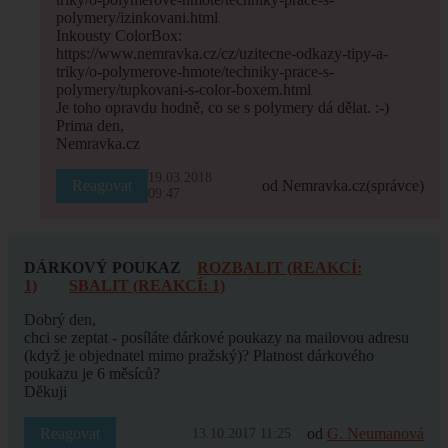
polymery/izinkovani.html
Inkousty ColorBox:
https://www.nemravka.cz/cz/uzitecne-odkazy-tipy-a-
triky/o-polymerove-hmote/techniky-prace-s-
polymery/tupkovani-s-color-boxem.html
Je toho opravdu hodně, co se s polymery dá dělat. :-)
Prima den,
Nemravka.cz
19.03.2018
Reagovat
od Nemravka.cz
(správce)
09:47
DÁRKOVÝ POUKAZ
ROZBALIT (REAKCÍ:
1)
SBALIT (REAKCÍ: 1)
Dobrý den,
chci se zeptat - posíláte dárkové poukazy na mailovou adresu
(když je objednatel mimo pražský)? Platnost dárkového
poukazu je 6 měsíců?
Děkuji
Reagovat
od
G. Neumanová
13.10.2017 11:25