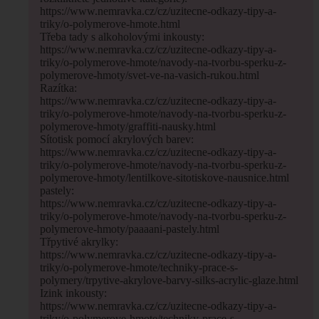
https://www.nemravka.cz/cz/uzitecne-odkazy-tipy-a-
triky/o-polymerove-hmote.html
Třeba tady s alkoholovými inkousty:
https://www.nemravka.cz/cz/uzitecne-odkazy-tipy-a-
triky/o-polymerove-hmote/navody-na-tvorbu-sperku-z-
polymerove-hmoty/svet-ve-na-vasich-rukou.html
Razítka:
https://www.nemravka.cz/cz/uzitecne-odkazy-tipy-a-
triky/o-polymerove-hmote/navody-na-tvorbu-sperku-z-
polymerove-hmoty/graffiti-nausky.html
Sítotisk pomocí akrylových barev:
https://www.nemravka.cz/cz/uzitecne-odkazy-tipy-a-
triky/o-polymerove-hmote/navody-na-tvorbu-sperku-z-
polymerove-hmoty/lentilkove-sitotiskove-nausnice.html
pastely:
https://www.nemravka.cz/cz/uzitecne-odkazy-tipy-a-
triky/o-polymerove-hmote/navody-na-tvorbu-sperku-z-
polymerove-hmoty/paaaani-pastely.html
Třpytivé akrylky:
https://www.nemravka.cz/cz/uzitecne-odkazy-tipy-a-
triky/o-polymerove-hmote/techniky-prace-s-
polymery/trpytive-akrylove-barvy-silks-acrylic-glaze.html
Izink inkousty:
https://www.nemravka.cz/cz/uzitecne-odkazy-tipy-a-
triky/o-polymerove-hmote/techniky-prace-s-