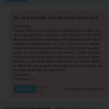
RE: SCRAPBOOK A KNIHKARSKE KROUZKY
Dobrý den,
na tuto velikost bychom dali 5 knihařských kroužků. Pro
A4 se dávají běžně 4 kroužky, takže by také mohly stačit.
Rozestup záleží na velikosti a počtu kroužků. jestli dáte 5
kroužků, doporučujeme cca 5 cm. Ale na horní a spodní
straně mohou být kroužky blíže ke kraji. Vrchní a zadní
strany se mohou onýtkovat, ale i nemusí. Záleží z jakého
materiálu tyto strany máte. Jestli z papíru, doporučujeme
onýtkovat. Ale jestli máte tvrdší karton, není třeba. Běžně
se dělají alba jen z papíru bez nýtků. U těchto velkých alb
bychom nýtkování ale doporučili.
Prima den,
Nemravka.cz
23.07.2017
Reagovat
od Nemravka.cz
(správce)
21:03
ZAČÁTKY SCRAPBOOK
ROZBALIT (REAKCÍ: