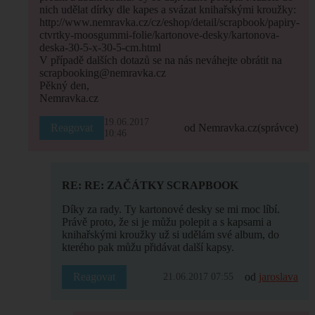
nich udělat dírky dle kapes a svázat knihařskými kroužky:
http://www.nemravka.cz/cz/eshop/detail/scrapbook/papiry-
ctvrtky-moosgummi-folie/kartonove-desky/kartonova-
deska-30-5-x-30-5-cm.html
V případě dalších dotazů se na nás neváhejte obrátit na
scrapbooking@nemravka.cz
Pěkný den,
Nemravka.cz
19.06.2017
Reagovat
od Nemravka.cz
(správce)
10:46
RE: RE: ZAČÁTKY SCRAPBOOK
Díky za rady. Ty kartonové desky se mi moc líbí.
Právě proto, že si je můžu polepit a s kapsami a
knihařskými kroužky už si udělám své album, do
kterého pak můžu přidávat další kapsy.
Reagovat
od
jaroslava
21.06.2017 07:55