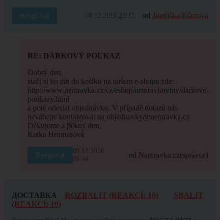
Reagovat
od
Jindřiška Fišerová
08.12.2016 23:15
RE: DÁRKOVÝ POUKAZ
Dobrý den,
stačí si ho dát do košíku na našem e-shopu zde:
http://www.nemravka.cz/cz/eshop/nemravkoviny/darkove-
poukazy.html
a poté odeslat objednávku. V případě dotazů nás
neváhejte kontaktovat na objednavky@nemravka.cz
Děkujeme a pěkný den,
Katka Hromasová
09.12.2016
Reagovat
od Nemravka.cz
(správce)
08:44
ДОСТАВКА
ROZBALIT (REAKCÍ: 10)
SBALIT
(REAKCÍ: 10)