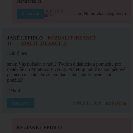
Nemravka.cz
10.10.2016
Reagovat
od Nemravka.cz
(správce)
08:20
JAKÉ LEPIDLO
ROZBALIT (REAKCÍ:
1)
SBALIT (REAKCÍ: 1)
Dobrý den,
smím Vás požádat o radu? Tvořím didaktickou pomůcku pro
malé dítě do Montessory výuky. Potřebuji nutně nalepil pěnové
písmeno na sololakový podklad. Jaké lepidlo byste na to
použila?
Děkuji
Reagovat
od
Pavlína
30.09.2016 10:18
RE: JAKÉ LEPIDLO