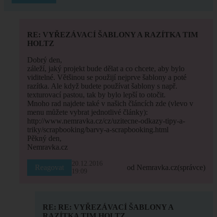
RE: VYŘEZÁVACÍ ŠABLONY A RAZÍTKA TIM
HOLTZ
Dobrý den,
záleží, jaký projekt bude dělat a co chcete, aby bylo
viditelné. Většinou se použijí nejprve šablony a poté
razítka. Ale když budete používat šablony s např.
texturovací pastou, tak by bylo lepší to otočit.
Mnoho rad najdete také v našich článcích zde (vlevo v
menu můžete vybrat jednotlivé články):
http://www.nemravka.cz/cz/uzitecne-odkazy-tipy-a-
triky/scrapbooking/barvy-a-scrapbooking.html
Pěkný den,
Nemravka.cz
20.12.2016
Reagovat
od Nemravka.cz
(správce)
19:09
RE: RE: VYŘEZÁVACÍ ŠABLONY A
RAZÍTKA TIM HOLTZ