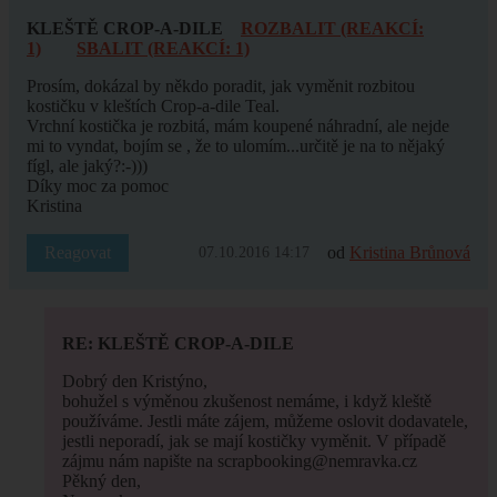
KLEŠTĚ CROP-A-DILE
ROZBALIT (REAKCÍ:
1)
SBALIT (REAKCÍ: 1)
Prosím, dokázal by někdo poradit, jak vyměnit rozbitou
kostičku v kleštích Crop-a-dile Teal.
Vrchní kostička je rozbitá, mám koupené náhradní, ale nejde
mi to vyndat, bojím se , že to ulomím...určitě je na to nějaký
fígl, ale jaký?:-)))
Díky moc za pomoc
Kristina
Reagovat
od
Kristina Brůnová
07.10.2016 14:17
RE: KLEŠTĚ CROP-A-DILE
Dobrý den Kristýno,
bohužel s výměnou zkušenost nemáme, i když kleště
používáme. Jestli máte zájem, můžeme oslovit dodavatele,
jestli neporadí, jak se mají kostičky vyměnit. V případě
zájmu nám napište na scrapbooking@nemravka.cz
Pěkný den,