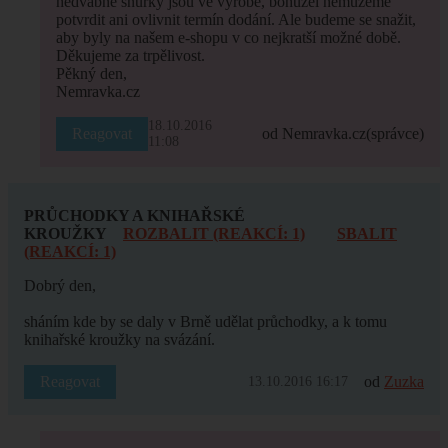
hedvábné šňůrky jsou ve výrobě, bohužel nemůžeme
potvrdit ani ovlivnit termín dodání. Ale budeme se snažit,
aby byly na našem e-shopu v co nejkratší možné době.
Děkujeme za trpělivost.
Pěkný den,
Nemravka.cz
18.10.2016
Reagovat
od Nemravka.cz
(správce)
11:08
PRŮCHODKY A KNIHAŘSKÉ
KROUŽKY
ROZBALIT (REAKCÍ: 1)
SBALIT
(REAKCÍ: 1)
Dobrý den,
sháním kde by se daly v Brně udělat průchodky, a k tomu
knihařské kroužky na svázání.
Reagovat
od
Zuzka
13.10.2016 16:17