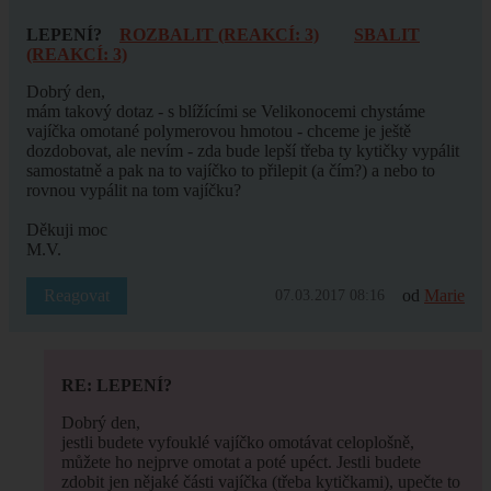
LEPENÍ?
ROZBALIT (REAKCÍ: 3)
SBALIT
(REAKCÍ: 3)
Dobrý den,
mám takový dotaz - s blížícími se Velikonocemi chystáme
vajíčka omotané polymerovou hmotou - chceme je ještě
dozdobovat, ale nevím - zda bude lepší třeba ty kytičky vypálit
samostatně a pak na to vajíčko to přilepit (a čím?) a nebo to
rovnou vypálit na tom vajíčku?
Děkuji moc
M.V.
Reagovat
od
Marie
07.03.2017 08:16
RE: LEPENÍ?
Dobrý den,
jestli budete vyfouklé vajíčko omotávat celoplošně,
můžete ho nejprve omotat a poté upéct. Jestli budete
zdobit jen nějaké části vajíčka (třeba kytičkami), upečte to