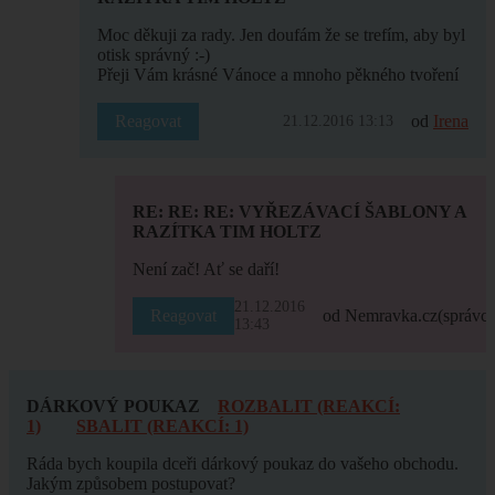
Moc děkuji za rady. Jen doufám že se trefím, aby byl
otisk správný :-)
Přeji Vám krásné Vánoce a mnoho pěkného tvoření
Reagovat
od
Irena
21.12.2016 13:13
RE: RE: RE: VYŘEZÁVACÍ ŠABLONY A
RAZÍTKA TIM HOLTZ
Není zač! Ať se daří!
21.12.2016
Reagovat
od Nemravka.cz
(správce
13:43
DÁRKOVÝ POUKAZ
ROZBALIT (REAKCÍ:
1)
SBALIT (REAKCÍ: 1)
Ráda bych koupila dceři dárkový poukaz do vašeho obchodu.
Jakým způsobem postupovat?