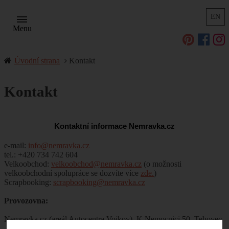
EN
Menu
Úvodní strana
Kontakt
Kontakt
Kontaktní informace Nemravka.cz
e-mail:
info@nemravka.cz
tel.: +420 734 742 604
Velkoobchod:
velkoobchod@nemravka.cz
(o možnosti
velkoobchodní spolupráce se dozvíte více
zde.
)
Scrapbooking:
scrapbooking@nemravka.cz
Provozovna:
Nemravka.cz (areál Autocentra Vojkov), K Nemocnici 50, Tehovec
- Vojkov, 251 52