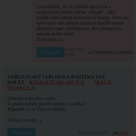
Ano můžete, ale je potřeba upečenou a
neupečenou hmotu něčím "přilepit". Jako
pojidlo stačí tekutá polymerová hmota. Nebo po
upečení to tam přilepit lepidlem (určitě nepéct
přilepené např. vteřiňákem). Bez přilepení to
nebude dobře držet.
Nemravka.cz
07.03.2017
Reagovat
od Nemravka.cz
(správce
12:09
VYŘEZÁVACÍ ŠABLONY A RAZÍTKA TIM
HOLTZ
ROZBALIT (REAKCÍ: 3)
SBALIT
(REAKCÍ: 3)
Zdravím a prosím o radu:
V jakém pořadí použít šablony a razítka?
Případně co se Vám osvědčilo:
Děkuji za radu :-)
Reagovat
od
Irena
20.12.2016 12:21