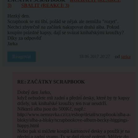
3)
SBALIT (REAKCÍ: 3)
Hezký den.
Scrapbook se mi líbí, pořád se nějak ale nemůžu "rozjet".
Nechci zbytečně na začátek nakupovat drahá alba. Pokud
koupím prázdné kapsy, dají se svázat knihařskými kroužky?
Díky za odpověď
Jarka
Reagovat
od
jarka
18.06.2017 20:27
RE: ZAČÁTKY SCRAPBOOK
Dobrý den Jarko,
když nebudete mít zadní a přední desky, které by ty kapsy
držely, tak knihařské kroužky ten tvar neudrží.
Některá alba jsou do 500Kč, např.:
http://www.nemravka.cz/cz/eshop/detail/scrapbook/alba-a-
bloky/alba-a-bloky/scrapbookove-album-becky-higgings-
happy.html
Nebo pak si můžete koupit kartonové desky a použít je na
přední a zadní stranu. Ty se dají různě polepit. Můžete do