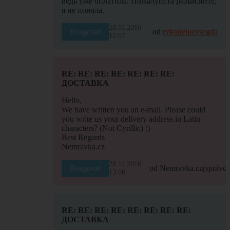
ведь уже оплатила. Пожалуйста разъясните,
я не поняла.
28.11.2016
Reagovat
od
rykodeluevsegda
12:07
RE: RE: RE: RE: RE: RE: RE:
ДОСТАВКА
Hello,
We have written you an e-mail. Please could
you write us your delivery address in Latin
characters? (Not Cyrillic) :)
Best Regards
Nemravka.cz
28.11.2016
Reagovat
od Nemravka.cz
(správce
13:06
RE: RE: RE: RE: RE: RE: RE: RE:
ДОСТАВКА