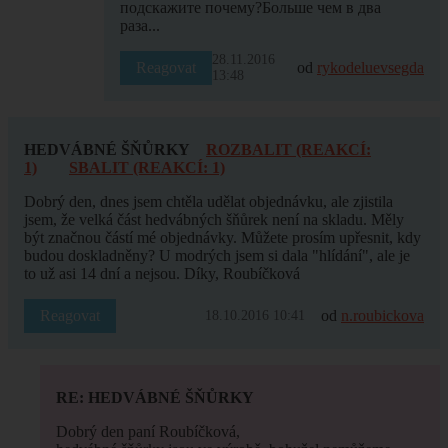
подскажите почему?Больше чем в два
раза...
28.11.2016
Reagovat
od
rykodeluevsegda
13:48
HEDVÁBNÉ ŠŇŮRKY
ROZBALIT (REAKCÍ:
1)
SBALIT (REAKCÍ: 1)
Dobrý den, dnes jsem chtěla udělat objednávku, ale zjistila
jsem, že velká část hedvábných šňůrek není na skladu. Měly
být značnou částí mé objednávky. Můžete prosím upřesnit, kdy
budou doskladněny? U modrých jsem si dala "hlídání", ale je
to už asi 14 dní a nejsou. Díky, Roubíčková
Reagovat
od
n.roubickova
18.10.2016 10:41
RE: HEDVÁBNÉ ŠŇŮRKY
Dobrý den paní Roubíčková,