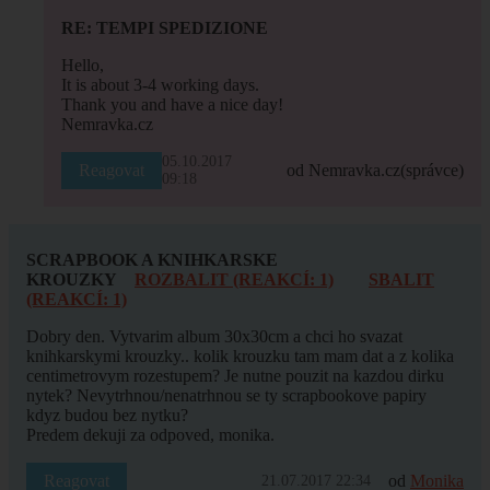
RE: TEMPI SPEDIZIONE
Hello,
It is about 3-4 working days.
Thank you and have a nice day!
Nemravka.cz
05.10.2017
Reagovat
od Nemravka.cz
(správce)
09:18
SCRAPBOOK A KNIHKARSKE
KROUZKY
ROZBALIT (REAKCÍ: 1)
SBALIT
(REAKCÍ: 1)
Dobry den. Vytvarim album 30x30cm a chci ho svazat
knihkarskymi krouzky.. kolik krouzku tam mam dat a z kolika
centimetrovym rozestupem? Je nutne pouzit na kazdou dirku
nytek? Nevytrhnou/nenatrhnou se ty scrapbookove papiry
kdyz budou bez nytku?
Predem dekuji za odpoved, monika.
Reagovat
od
Monika
21.07.2017 22:34