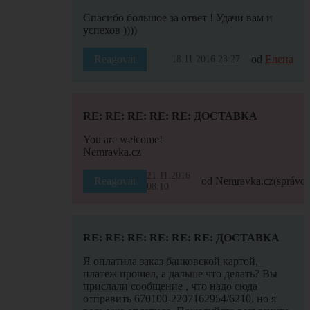
Спасибо большое за ответ ! Удачи вам и
успехов ))))
Reagovat
od
Елена
18.11.2016 23:27
RE: RE: RE: RE: RE: ДОСТАВКА
You are welcome!
Nemravka.cz
21.11.2016
Reagovat
od Nemravka.cz
(správce
08:10
RE: RE: RE: RE: RE: RE: ДОСТАВКА
Я оплатила заказ банковской картой,
платеж прошел, а дальше что делать? Вы
прислали сообщение , что надо сюда
отправить 670100-2207162954/6210, но я