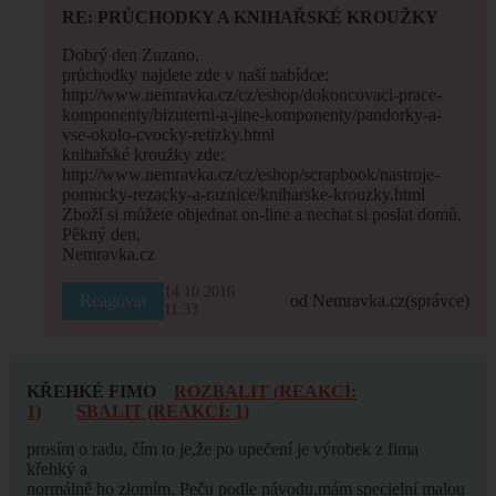
RE: PRŮCHODKY A KNIHAŘSKÉ KROUŽKY
Dobrý den Zuzano,
průchodky najdete zde v naší nabídce:
http://www.nemravka.cz/cz/eshop/dokoncovaci-prace-
komponenty/bizuterni-a-jine-komponenty/pandorky-a-
vse-okolo-cvocky-retizky.html
knihařské kroužky zde:
http://www.nemravka.cz/cz/eshop/scrapbook/nastroje-
pomucky-rezacky-a-raznice/kniharske-krouzky.html
Zboží si můžete objednat on-line a nechat si poslat domů.
Pěkný den,
Nemravka.cz
14.10.2016
Reagovat
od Nemravka.cz
(správce)
11:33
KŘEHKÉ FIMO
ROZBALIT (REAKCÍ:
1)
SBALIT (REAKCÍ: 1)
prosím o radu, čím to je,že po upečení je výrobek z fima
křehký a
normálně ho zlomím. Peču podle návodu,mám specielní malou