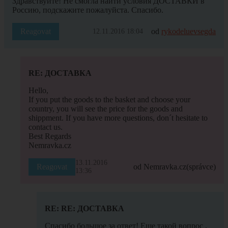
Здравствуйте! Не смогла найти условия ДОСТАВКИ в
Россию, подскажите пожалуйста. Спасибо.
Reagovat
od
rykodeluevsegda
12.11.2016 18:04
RE: ДОСТАВКА
Hello,
If you put the goods to the basket and choose your
country, you will see the price for the goods and
shippment. If you have more questions, don´t hesitate to
contact us.
Best Regards
Nemravka.cz
13.11.2016
Reagovat
od Nemravka.cz
(správce)
13:36
RE: RE: ДОСТАВКА
Спасибо большое за ответ! Еще такой вопрос ,