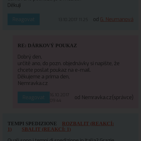
Děkuji
Reagovat
od
G. Neumanová
13.10.2017 11:25
RE: DÁRKOVÝ POUKAZ
Dobrý den,
určitě ano, do pozn. objednávky si napište, že
chcete poslat poukaz na e-mail.
Děkujeme a prima den,
Nemravka.cz
16.10.2017
Reagovat
od Nemravka.cz
(správce)
09:44
TEMPI SPEDIZIONE
ROZBALIT (REAKCÍ:
1)
SBALIT (REAKCÍ: 1)
Quali sono i tempi di spedizione in Italia? Grazie.