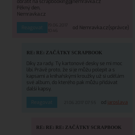
obrátit na scrapbooking@nemravka.cz
Pěkný den,
Nemravka.cz
19.06.2017
Reagovat
od Nemravka.cz
(správce)
10:46
RE: RE: ZAČÁTKY SCRAPBOOK
Díky za rady. Ty kartonové desky se mi moc
líbí. Právě proto, že si je můžu polepit a s
kapsami a knihařskými kroužky už si udělám
své album, do kterého pak můžu přidávat
další kapsy.
Reagovat
od
jaroslava
21.06.2017 07:55
RE: RE: RE: ZAČÁTKY SCRAPBOOK