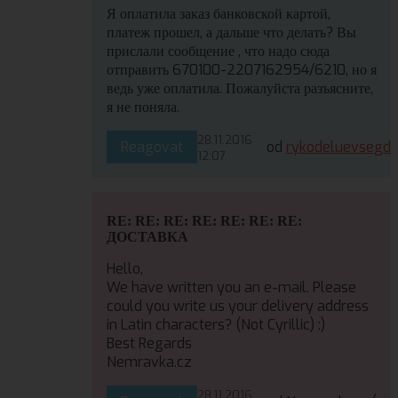
Я оплатила заказ банковской картой,
платеж прошел, а дальше что делать? Вы
прислали сообщение , что надо сюда
отправить 670100-2207162954/6210, но я
ведь уже оплатила. Пожалуйста разъясните,
я не поняла.
28.11.2016
Reagovat
od
rykodeluevsegd
12:07
RE: RE: RE: RE: RE: RE: RE:
ДОСТАВКА
Hello,
We have written you an e-mail. Please
could you write us your delivery address
in Latin characters? (Not Cyrillic) :)
Best Regards
Nemravka.cz
28.11.2016