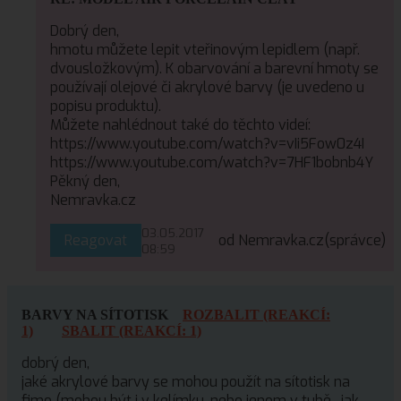
Dobrý den,
hmotu můžete lepit vteřinovým lepidlem (např.
dvousložkovým). K obarvování a barevní hmoty se
používají olejové či akrylové barvy (je uvedeno u
popisu produktu).
Můžete nahlédnout také do těchto videí:
https://www.youtube.com/watch?v=vIi5Fow0z4I
https://www.youtube.com/watch?v=7HF1bobnb4Y
Pěkný den,
Nemravka.cz
03.05.2017
Reagovat
od Nemravka.cz
(správce)
08:59
BARVY NA SÍTOTISK
ROZBALIT (REAKCÍ:
1)
SBALIT (REAKCÍ: 1)
dobrý den,
jaké akrylové barvy se mohou použít na sítotisk na
fimo (mohou být i v kelímku, nebo jenom v tubě , jak