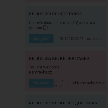
RE: RE: RE: RE: ДОСТАВКА
Спасибо большое за ответ ! Удачи вам и
успехов ))))
Reagovat
od
Елена
18.11.2016 23:27
RE: RE: RE: RE: RE: ДОСТАВКА
You are welcome!
Nemravka.cz
21.11.2016
Reagovat
od Nemravka.cz
(spr
08:10
RE: RE: RE: RE: RE: RE: ДОСТАВКА