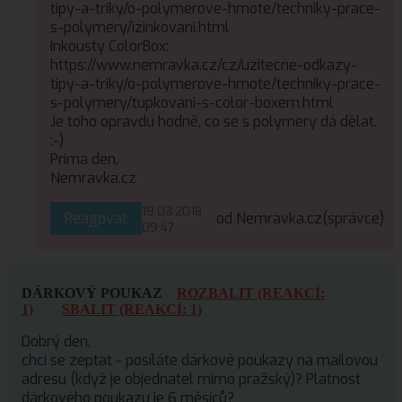
tipy-a-triky/o-polymerove-hmote/techniky-prace-
s-polymery/izinkovani.html
Inkousty ColorBox:
https://www.nemravka.cz/cz/uzitecne-odkazy-
tipy-a-triky/o-polymerove-hmote/techniky-prace-
s-polymery/tupkovani-s-color-boxem.html
Je toho opravdu hodně, co se s polymery dá dělat.
:-)
Prima den,
Nemravka.cz
19.03.2018
Reagovat
od Nemravka.cz
(správce)
09:47
DÁRKOVÝ POUKAZ
ROZBALIT (REAKCÍ:
1)
SBALIT (REAKCÍ: 1)
Dobrý den,
chci se zeptat - posíláte dárkové poukazy na mailovou
adresu (když je objednatel mimo pražský)? Platnost
dárkového poukazu je 6 měsíců?