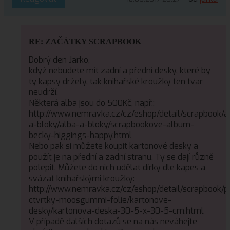
RE: ZAČÁTKY SCRAPBOOK
Dobrý den Jarko,
když nebudete mít zadní a přední desky, které by
ty kapsy držely, tak knihařské kroužky ten tvar
neudrží.
Některá alba jsou do 500Kč, např.:
http://www.nemravka.cz/cz/eshop/detail/scrapbook/a
a-bloky/alba-a-bloky/scrapbookove-album-
becky-higgings-happy.html
Nebo pak si můžete koupit kartonové desky a
použít je na přední a zadní stranu. Ty se dají různě
polepit. Můžete do nich udělat dírky dle kapes a
svázat knihařskými kroužky:
http://www.nemravka.cz/cz/eshop/detail/scrapbook/p
ctvrtky-moosgummi-folie/kartonove-
desky/kartonova-deska-30-5-x-30-5-cm.html
V případě dalších dotazů se na nás neváhejte