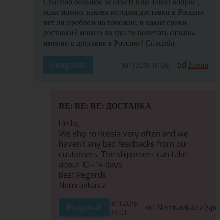
Спасибо большое за ответ! Еще такой вопрос ,
если можно, какова история доставки в Россию,
нет ли проблем на таможне, и какие сроки
доставки? можно ли где-то почитать отзывы
именно о доставке в Россию? Спасибо.
Reagovat
od
Елена
18.11.2016 01:36
RE: RE: RE: ДОСТАВКА
Hello,
We ship to Russia very often and we
haven´t any bad feedbacks from our
customers. The shippment can take
about 10 - 14 days.
Best Regards
Nemravka.cz
18.11.2016
Reagovat
od Nemravka.cz
(spr
09:01