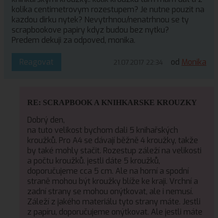
kolika centimetrovym rozestupem? Je nutne pouzit na
kazdou dirku nytek? Nevytrhnou/nenatrhnou se ty
scrapbookove papiry kdyz budou bez nytku?
Predem dekuji za odpoved, monika.
Reagovat
od
Monika
21.07.2017 22:34
RE: SCRAPBOOK A KNIHKARSKE KROUZKY
Dobrý den,
na tuto velikost bychom dali 5 knihařských
kroužků. Pro A4 se dávají běžně 4 kroužky, takže
by také mohly stačit. Rozestup záleží na velikosti
a počtu kroužků. jestli dáte 5 kroužků,
doporučujeme cca 5 cm. Ale na horní a spodní
straně mohou být kroužky blíže ke kraji. Vrchní a
zadní strany se mohou onýtkovat, ale i nemusí.
Záleží z jakého materiálu tyto strany máte. Jestli
z papíru, doporučujeme onýtkovat. Ale jestli máte