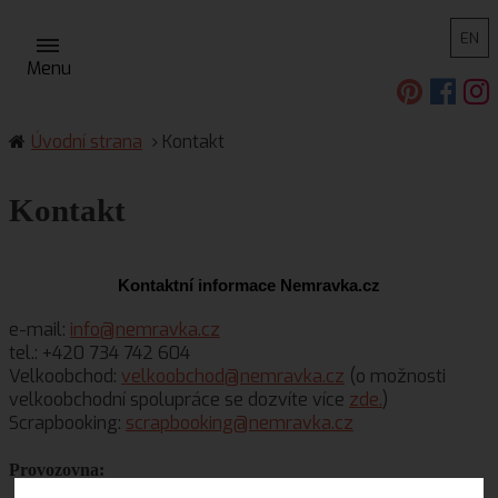
EN
Menu
Úvodní strana
Kontakt
Kontakt
Kontaktní informace Nemravka.cz
e-mail:
info@nemravka.cz
tel.: +420 734 742 604
Velkoobchod:
velkoobchod@nemravka.cz
(o možnosti
velkoobchodní spolupráce se dozvíte více
zde.
)
Scrapbooking:
scrapbooking@nemravka.cz
Provozovna: