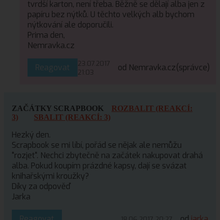
tvrdší karton, není třeba. Běžně se dělají alba jen z
papíru bez nýtků. U těchto velkých alb bychom
nýtkování ale doporučili.
Prima den,
Nemravka.cz
23.07.2017
Reagovat
od Nemravka.cz
(správce)
21:03
ZAČÁTKY SCRAPBOOK
ROZBALIT (REAKCÍ:
3)
SBALIT (REAKCÍ: 3)
Hezký den.
Scrapbook se mi líbí, pořád se nějak ale nemůžu
"rozjet". Nechci zbytečně na začátek nakupovat drahá
alba. Pokud koupím prázdné kapsy, dají se svázat
knihařskými kroužky?
Díky za odpověď
Jarka
Reagovat
od
jarka
18.06.2017 20:27