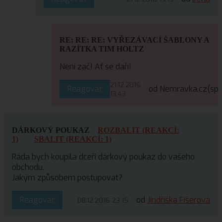
RE: RE: RE: VYŘEZÁVACÍ ŠABLONY A
RAZÍTKA TIM HOLTZ
Není zač! Ať se daří!
21.12.2016
Reagovat
od Nemravka.cz
(sp
13:43
DÁRKOVÝ POUKAZ
ROZBALIT (REAKCÍ:
1)
SBALIT (REAKCÍ: 1)
Ráda bych koupila dceři dárkový poukaz do vašeho
obchodu.
Jakým způsobem postupovat?
Reagovat
od
Jindřiška Fišerová
08.12.2016 23:15