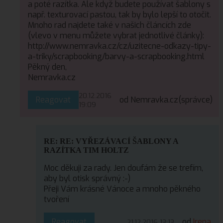
a poté razítka. Ale když budete používat šablony s
např. texturovací pastou, tak by bylo lepší to otočit.
Mnoho rad najdete také v našich článcích zde
(vlevo v menu můžete vybrat jednotlivé články):
http://www.nemravka.cz/cz/uzitecne-odkazy-tipy-
a-triky/scrapbooking/barvy-a-scrapbooking.html
Pěkný den,
Nemravka.cz
20.12.2016
Reagovat
od Nemravka.cz
(správce)
19:09
RE: RE: VYŘEZÁVACÍ ŠABLONY A
RAZÍTKA TIM HOLTZ
Moc děkuji za rady. Jen doufám že se trefím,
aby byl otisk správný :-)
Přeji Vám krásné Vánoce a mnoho pěkného
tvoření
Reagovat
od
Irena
21.12.2016 13:13