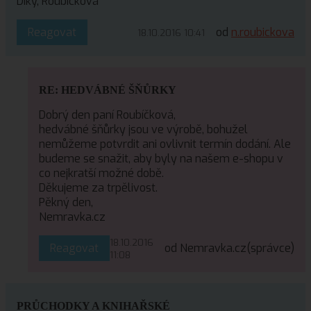
Díky, Roubíčková
Reagovat
od
n.roubickova
18.10.2016 10:41
RE: HEDVÁBNÉ ŠŇŮRKY
Dobrý den paní Roubíčková,
hedvábné šňůrky jsou ve výrobě, bohužel
nemůžeme potvrdit ani ovlivnit termín dodání. Ale
budeme se snažit, aby byly na našem e-shopu v
co nejkratší možné době.
Děkujeme za trpělivost.
Pěkný den,
Nemravka.cz
18.10.2016
Reagovat
od Nemravka.cz
(správce)
11:08
PRŮCHODKY A KNIHAŘSKÉ