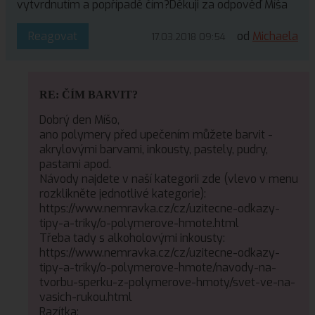
vytvrdnutím a popřípadě čím?Děkuji za odpověď Míša
Reagovat
od
Michaela
17.03.2018 09:54
RE: ČÍM BARVIT?
Dobrý den Míšo,
ano polymery před upečením můžete barvit -
akrylovými barvami, inkousty, pastely, pudry,
pastami apod.
Návody najdete v naší kategorii zde (vlevo v menu
rozklikněte jednotlivé kategorie):
https://www.nemravka.cz/cz/uzitecne-odkazy-
tipy-a-triky/o-polymerove-hmote.html
Třeba tady s alkoholovými inkousty:
https://www.nemravka.cz/cz/uzitecne-odkazy-
tipy-a-triky/o-polymerove-hmote/navody-na-
tvorbu-sperku-z-polymerove-hmoty/svet-ve-na-
vasich-rukou.html
Razítka: