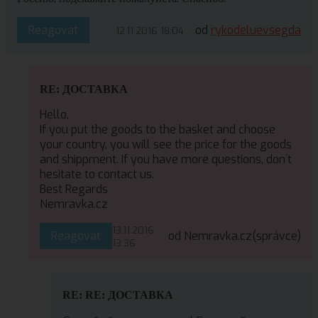
Reagovat
od
rykodeluevsegda
12.11.2016 18:04
RE: ДОСТАВКА
Hello,
If you put the goods to the basket and choose
your country, you will see the price for the goods
and shippment. If you have more questions, don´t
hesitate to contact us.
Best Regards
Nemravka.cz
13.11.2016
Reagovat
od Nemravka.cz
(správce)
13:36
RE: RE: ДОСТАВКА