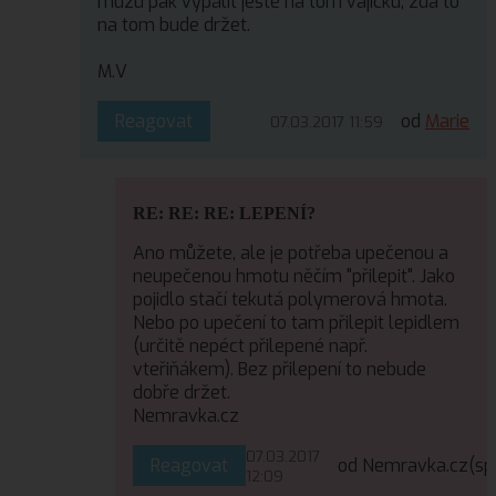
můžu pak vypálit ještě na tom vajíčku, zda to
na tom bude držet.
M.V
Reagovat
od
Marie
07.03.2017 11:59
RE: RE: RE: LEPENÍ?
Ano můžete, ale je potřeba upečenou a
neupečenou hmotu něčím "přilepit". Jako
pojidlo stačí tekutá polymerová hmota.
Nebo po upečení to tam přilepit lepidlem
(určitě nepéct přilepené např.
vteřiňákem). Bez přilepení to nebude
dobře držet.
Nemravka.cz
07.03.2017
Reagovat
od Nemravka.cz
(sp
12:09