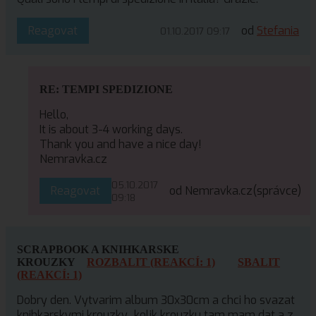
Reagovat
od
Stefania
01.10.2017 09:17
RE: TEMPI SPEDIZIONE
Hello,
It is about 3-4 working days.
Thank you and have a nice day!
Nemravka.cz
05.10.2017
Reagovat
od Nemravka.cz
(správce)
09:18
SCRAPBOOK A KNIHKARSKE
KROUZKY
ROZBALIT (REAKCÍ: 1)
SBALIT
(REAKCÍ: 1)
Dobry den. Vytvarim album 30x30cm a chci ho svazat
knihkarskymi krouzky.. kolik krouzku tam mam dat a z