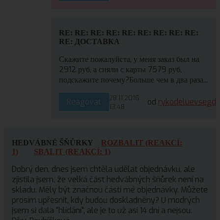
RE: RE: RE: RE: RE: RE: RE: RE: RE:
RE: ДОСТАВКА
Скажите пожалуйста, у меня заказ был на
2912 руб, а сняли с карты 7579 руб,
подскажите почему?Больше чем в два раза...
28.11.2016
Reagovat
od
rykodeluevsegd
13:48
HEDVÁBNÉ ŠŇŮRKY
ROZBALIT (REAKCÍ:
1)
SBALIT (REAKCÍ: 1)
Dobrý den, dnes jsem chtěla udělat objednávku, ale
zjistila jsem, že velká část hedvábných šňůrek není na
skladu. Měly být značnou částí mé objednávky. Můžete
prosím upřesnit, kdy budou doskladněny? U modrých
jsem si dala "hlídání", ale je to už asi 14 dní a nejsou.