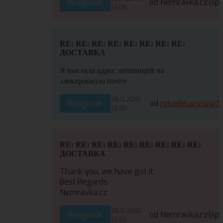
Reagovat
od Nemravka.cz
(sp
13:06
RE: RE: RE: RE: RE: RE: RE: RE:
ДОСТАВКА
Я выслала адрес латиницей на
электронную почту
28.11.2016
Reagovat
od
rykodeluevsegd
13:20
RE: RE: RE: RE: RE: RE: RE: RE: RE:
ДОСТАВКА
Thank you, we have got it.
Best Regards
Nemravka.cz
28.11.2016
Reagovat
od Nemravka.cz
(sp
13:33