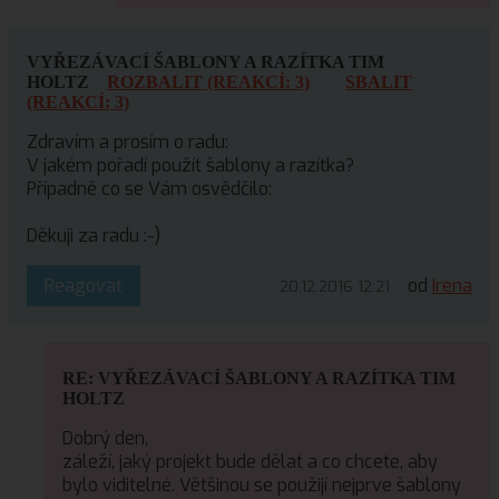
VYŘEZÁVACÍ ŠABLONY A RAZÍTKA TIM
HOLTZ
ROZBALIT (REAKCÍ: 3)
SBALIT
(REAKCÍ: 3)
Zdravím a prosím o radu:
V jakém pořadí použít šablony a razítka?
Případně co se Vám osvědčilo:
Děkuji za radu :-)
Reagovat
od
Irena
20.12.2016 12:21
RE: VYŘEZÁVACÍ ŠABLONY A RAZÍTKA TIM
HOLTZ
Dobrý den,
záleží, jaký projekt bude dělat a co chcete, aby
bylo viditelné. Většinou se použijí nejprve šablony