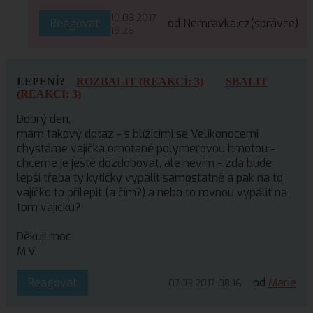
10.03.2017
Reagovat
od Nemravka.cz
(správce)
19:26
LEPENÍ?
ROZBALIT (REAKCÍ: 3)
SBALIT
(REAKCÍ: 3)
Dobrý den,
mám takový dotaz - s blížícími se Velikonocemi
chystáme vajíčka omotané polymerovou hmotou -
chceme je ještě dozdobovat, ale nevím - zda bude
lepší třeba ty kytičky vypálit samostatně a pak na to
vajíčko to přilepit (a čím?) a nebo to rovnou vypálit na
tom vajíčku?
Děkuji moc
M.V.
Reagovat
od
Marie
07.03.2017 08:16