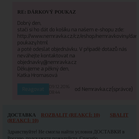
RE: DÁRKOVÝ POUKAZ
Dobrý den,
stačí si ho dát do košíku na našem e-shopu zde:
http://www.nemravka.cz/cz/eshop/nemravkoviny/dar
poukazy.html
a poté odeslat objednávku. V případě dotazů nás
neváhejte kontaktovat na
objednavky@nemravka.cz
Děkujeme a pěkný den,
Katka Hromasová
09.12.2016
Reagovat
od Nemravka.cz
(správce)
08:44
ДОСТАВКА
ROZBALIT (REAKCÍ: 10)
SBALIT
(REAKCÍ: 10)
Здравствуйте! Не смогла найти условия ДОСТАВКИ в
Россию, подскажите пожалуйста. Спасибо.