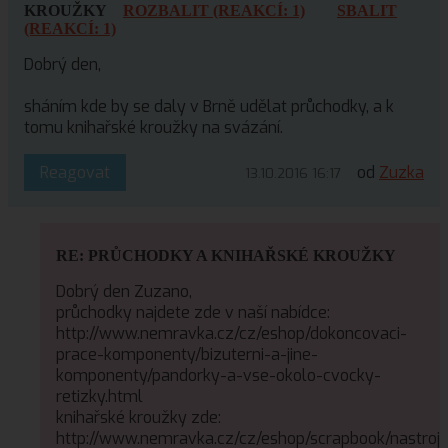
KROUŽKY
ROZBALIT (REAKCÍ: 1)
SBALIT
(REAKCÍ: 1)
Dobrý den,
sháním kde by se daly v Brně udělat průchodky, a k
tomu knihařské kroužky na svázání.
Reagovat
od
Zuzka
13.10.2016 16:17
RE: PRŮCHODKY A KNIHAŘSKÉ KROUŽKY
Dobrý den Zuzano,
průchodky najdete zde v naší nabídce:
http://www.nemravka.cz/cz/eshop/dokoncovaci-
prace-komponenty/bizuterni-a-jine-
komponenty/pandorky-a-vse-okolo-cvocky-
retizky.html
knihařské kroužky zde:
http://www.nemravka.cz/cz/eshop/scrapbook/nastroj