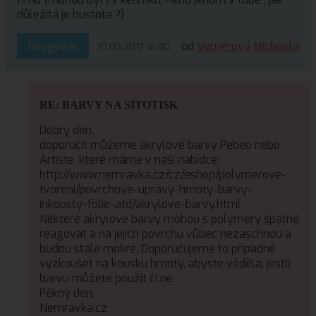
důležitá je hustota ?)
Reagovat
od
Vernerová Michaela
10.03.2017 14:30
RE: BARVY NA SÍTOTISK
Dobrý den,
doporučit můžeme akrylové barvy Pebeo nebo
Artiste, které máme v naší nabídce:
http://www.nemravka.cz/cz/eshop/polymerove-
tvoreni/povrchove-upravy-hmoty-barvy-
inkousty-folie-atd/akrylove-barvy.html
Některé akrylové barvy mohou s polymery špatně
reagovat a na jejich povrchu vůbec nezaschnou a
budou stále mokré. Doporučujeme to případně
vyzkoušet na kousku hmoty, abyste věděla, jestli
barvu můžete použít či ne.
Pěkný den,
Nemravka.cz