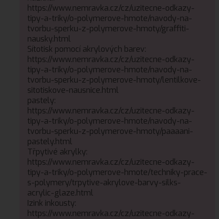
https://www.nemravka.cz/cz/uzitecne-odkazy-
tipy-a-triky/o-polymerove-hmote/navody-na-
tvorbu-sperku-z-polymerove-hmoty/graffiti-
nausky.html
Sítotisk pomocí akrylových barev:
https://www.nemravka.cz/cz/uzitecne-odkazy-
tipy-a-triky/o-polymerove-hmote/navody-na-
tvorbu-sperku-z-polymerove-hmoty/lentilkove-
sitotiskove-nausnice.html
pastely:
https://www.nemravka.cz/cz/uzitecne-odkazy-
tipy-a-triky/o-polymerove-hmote/navody-na-
tvorbu-sperku-z-polymerove-hmoty/paaaani-
pastely.html
Třpytivé akrylky:
https://www.nemravka.cz/cz/uzitecne-odkazy-
tipy-a-triky/o-polymerove-hmote/techniky-prace-
s-polymery/trpytive-akrylove-barvy-silks-
acrylic-glaze.html
Izink inkousty:
https://www.nemravka.cz/cz/uzitecne-odkazy-