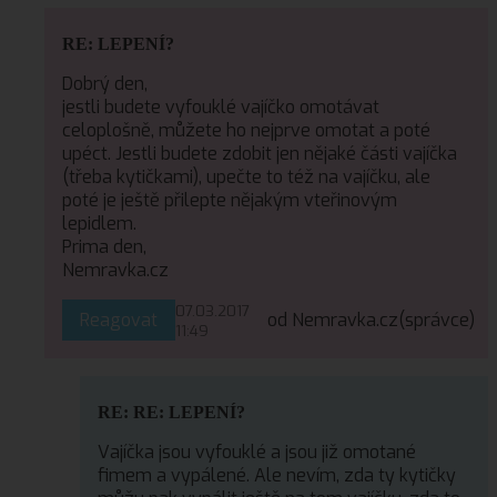
RE: LEPENÍ?
Dobrý den,
jestli budete vyfouklé vajíčko omotávat
celoplošně, můžete ho nejprve omotat a poté
upéct. Jestli budete zdobit jen nějaké části vajíčka
(třeba kytičkami), upečte to též na vajíčku, ale
poté je ještě přilepte nějakým vteřinovým
lepidlem.
Prima den,
Nemravka.cz
07.03.2017
Reagovat
od Nemravka.cz
(správce)
11:49
RE: RE: LEPENÍ?
Vajíčka jsou vyfouklé a jsou již omotané
fimem a vypálené. Ale nevím, zda ty kytičky