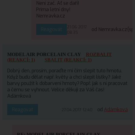
Není zač. Ať se daří!
Prima letní dny!
Nemravka.cz
21.06.2017
Reagovat
od Nemravka.cz
(sp
08:35
MODEL AIR PORCELAIN CLAY
ROZBALIT
(REAKCÍ: 1)
SBALIT (REAKCÍ: 1)
Dobrý den, prosím, poraďte mi čím slepit tuto hmotu.
Když budu dělat např. květy a chci slepit lístky? Jaké
barvy použít k dobarvení hmoty? Popř. jak s ní pracovat
a čemu se vyhnout. Velice děkuji za Váš čas!
Adámková
Reagovat
od
Adámková
27.04.2017 12:40
RE: MODEL AIR PORCELAIN CLAY