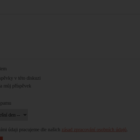
ilem
spěvky v této diskuzi
na můj příspěvek
 spamu
ími údaji pracujeme dle našich
zásad zpracování osobních údajů
.