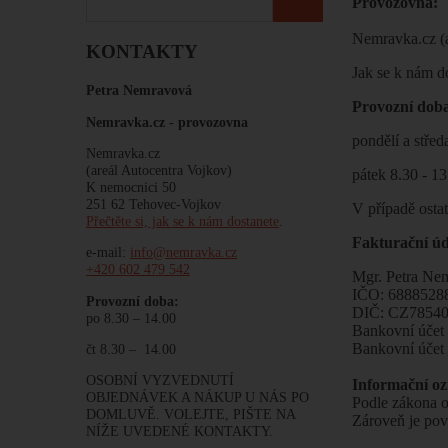
Provozovna:
Nemravka.cz (a
KONTAKTY
Jak se k nám d
Petra Nemravová
Provozní d
Nemravka.cz -
provozovna
pondělí a střed
Nemravka.cz
(areál Autocentra Vojkov)
pátek 8.30 - 1
K nemocnici 50
251 62 Tehovec-Vojkov
V případě osta
Přečtěte si, jak se k nám dostanete
.
Fakturační úd
e-mail:
info@nemravka.cz
+420 602 479 542
Mgr. Petra Ne
IČO: 6888528
Provozní doba:
DIČ: CZ7854
po 8.30 – 14.00
Bankovní úče
Bankovní úče
čt 8.30 – 14.00
OSOBNÍ VYZVEDNUTÍ
Informační o
OBJEDNÁVEK A NÁKUP U NÁS PO
Podle zákona o
DOMLUVĚ. VOLEJTE, PIŠTE NA
Zároveň je pov
NÍŽE UVEDENÉ KONTAKTY.