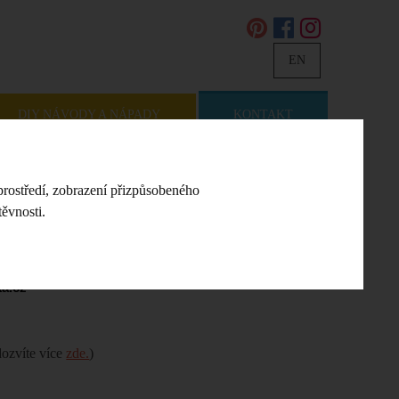
EN
DIY NÁVODY A NÁPADY
KONTAKT
prostředí, zobrazení přizpůsobeného
ěvnosti.
a.cz
dozvíte více
zde.
)