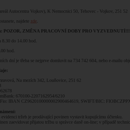
reál Autocentra Vojkov), K Nemocnici 50, Tehovec - Vojkov, 251 52
ostanete, najdete
zde
.
oba: POZOR, ZMĚNA PRACOVNÍ DOBY PRO VYZVEDNUTÍ!!!
a 8.30 do 14.00 hod.
3.00 hod.
tních dní je třeba se nejprve domluvit na 734 742 604, nebo e-mailu
aje:
mravová, Na mezích 342, Louňovice, 251 62
8
062678
t mBank: 670100-2207162954/6210
t Fio: IBAN CZ9620100000002900464619, SWIFT/BIC: FIOBCZPPXX
známení:
 evidenci tržeb je prodávající povinen vystavit kupujícímu účtenku.
inen zaevidovat přijatou tržbu u správce daně on-line; v případě techn