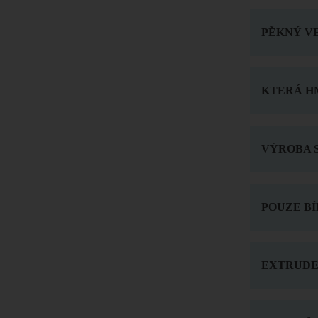
PĚKNÝ VE
KTERÁ HM
VÝROBA 
POUZE BÍ
EXTRUDER