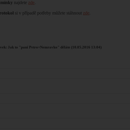
dmínky
najdete
zde
.
rotokol
si v případě potřeby můžete stáhnout
zde
.
vek: Jak to "paní Petro=Nemravko" děláte (10.05.2016 13:04)