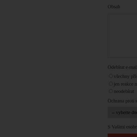
Obsah
Odebírat e-ma
všechny pří
jen reakce 
neodebírat
Ochrana proti
S Vašimi osobn