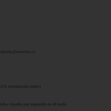
 objednavky@nemavka.cz.
X (mezinárodní platby)
ického výpadku pak nejpozději do 48 hodin.