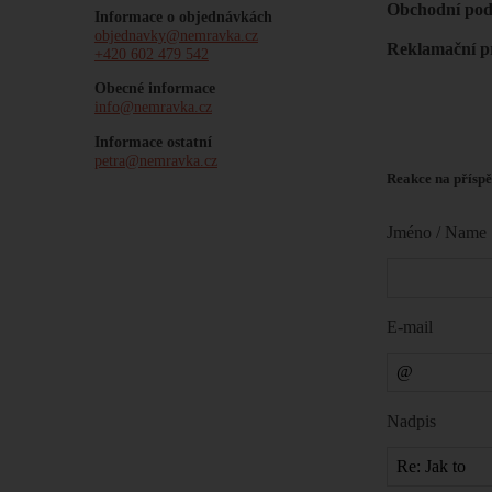
Obchodní po
Informace o objednávkách
objednavky@nemravka.cz
Reklamační p
+420 602 479 542
Obecné informace
info@nemravka.cz
Informace ostatní
petra@nemravka.cz
Reakce na příspě
Jméno / Name
E-mail
Nadpis