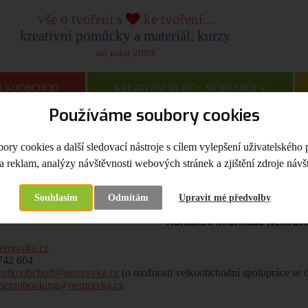
vše o tvoření s
ke tvoření...
kreativní pomůcky a materiál, kurzy
od roku 2009
LKOOBCHOD
KREATIVNÍ KURZY, WORKSHOPY
Používáme soubory cookies
na
Kontakt
ry cookies a další sledovací nástroje s cílem vylepšení uživatelského 
a reklam, analýzy návštěvnosti webových stránek a zjištění zdroje návšt
t
Souhlasím
Odmítám
Upravit mé předvolby
Kontaktní informace Nemravk
emravka.cz
 742 604
velkoobchod@nemravka.cz
(o možnosti velkoobchodní spolupráce se 
:
scrapbooking@nemravka.cz