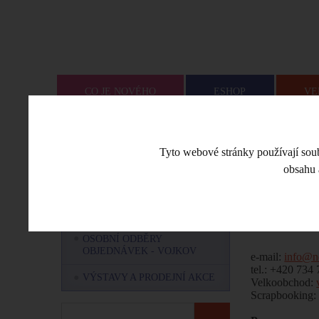
CO JE NOVÉHO
ESHOP
VE
Úvodní stra
MENU
Tyto webové stránky používají soubo
obsahu 
OZNÁMENÍ OD NEMRAVKY
Kontak
NÁŠ TÝM - KDO JSME A CO
NÁS BAVÍ?
OSOBNÍ ODBĚRY
OBJEDNÁVEK - VOJKOV
e-mail:
info@n
tel.: +420 734
VÝSTAVY A PRODEJNÍ AKCE
Velkoobchod:
Scrapbooking