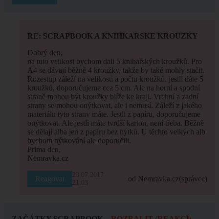
RE: SCRAPBOOK A KNIHKARSKE KROUZKY
Dobrý den,
na tuto velikost bychom dali 5 knihařských kroužků. Pro
A4 se dávají běžně 4 kroužky, takže by také mohly stačit.
Rozestup záleží na velikosti a počtu kroužků. jestli dáte 5
kroužků, doporučujeme cca 5 cm. Ale na horní a spodní
straně mohou být kroužky blíže ke kraji. Vrchní a zadní
strany se mohou onýtkovat, ale i nemusí. Záleží z jakého
materiálu tyto strany máte. Jestli z papíru, doporučujeme
onýtkovat. Ale jestli máte tvrdší karton, není třeba. Běžně
se dělají alba jen z papíru bez nýtků. U těchto velkých alb
bychom nýtkování ale doporučili.
Prima den,
Nemravka.cz
23.07.2017
Reagovat
od Nemravka.cz
(správce)
21:03
ZAČÁTKY SCRAPBOOK
ROZBALIT (REAKCÍ: