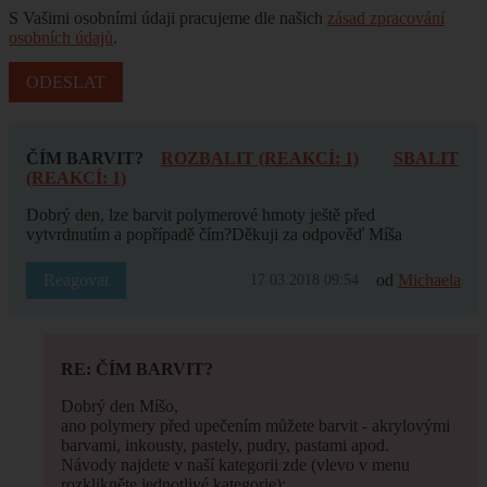
S Vašimi osobními údaji pracujeme dle našich
zásad zpracování
osobních údajů
.
ČÍM BARVIT?
ROZBALIT (REAKCÍ: 1)
SBALIT
(REAKCÍ: 1)
Dobrý den, lze barvit polymerové hmoty ještě před
vytvrdnutím a popřípadě čím?Děkuji za odpověď Míša
Reagovat
od
Michaela
17.03.2018 09:54
RE: ČÍM BARVIT?
Dobrý den Míšo,
ano polymery před upečením můžete barvit - akrylovými
barvami, inkousty, pastely, pudry, pastami apod.
Návody najdete v naší kategorii zde (vlevo v menu
rozklikněte jednotlivé kategorie):