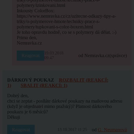
polymery/izinkovani.html
Inkousty ColorBox:
https://www.nemravka.cz/cz/uzitecne-odkazy-tipy-a-
triky/o-polymerove-hmote/techniky-prace-s-
polymery/tupkovani-s-color-boxem.html
Je toho opravdu hodně, co se s polymery dá dělat. :-)
Prima den,
Nemravka.cz
19.03.2018
Reagovat
od Nemravka.cz
(správce)
09:47
DÁRKOVÝ POUKAZ
ROZBALIT (REAKCÍ:
1)
SBALIT (REAKCÍ: 1)
Dobrý den,
chci se zeptat - posíláte dárkové poukazy na mailovou adresu
(když je objednatel mimo pražský)? Platnost dárkového
poukazu je 6 měsíců?
Děkuji
Reagovat
od
G. Neumanová
13.10.2017 11:25