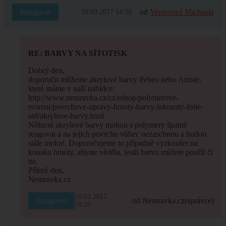
Reagovat
od
Vernerová Michaela
10.03.2017 14:30
RE: BARVY NA SÍTOTISK
Dobrý den,
doporučit můžeme akrylové barvy Pebeo nebo Artiste,
které máme v naší nabídce:
http://www.nemravka.cz/cz/eshop/polymerove-
tvoreni/povrchove-upravy-hmoty-barvy-inkousty-folie-
atd/akrylove-barvy.html
Některé akrylové barvy mohou s polymery špatně
reagovat a na jejich povrchu vůbec nezaschnou a budou
stále mokré. Doporučujeme to případně vyzkoušet na
kousku hmoty, abyste věděla, jestli barvu můžete použít či
ne.
Pěkný den,
Nemravka.cz
10.03.2017
Reagovat
od Nemravka.cz
(správce)
19:26