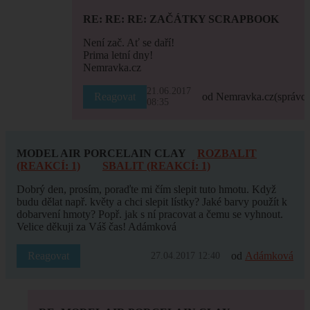
RE: RE: RE: ZAČÁTKY SCRAPBOOK
Není zač. Ať se daří!
Prima letní dny!
Nemravka.cz
21.06.2017
Reagovat
od Nemravka.cz
(správce
08:35
MODEL AIR PORCELAIN CLAY
ROZBALIT
(REAKCÍ: 1)
SBALIT (REAKCÍ: 1)
Dobrý den, prosím, poraďte mi čím slepit tuto hmotu. Když
budu dělat např. květy a chci slepit lístky? Jaké barvy použít k
dobarvení hmoty? Popř. jak s ní pracovat a čemu se vyhnout.
Velice děkuji za Váš čas! Adámková
Reagovat
od
Adámková
27.04.2017 12:40