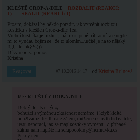
KLEŠTĚ CROP-A-DILE
ROZBALIT (REAKCÍ:
1)
SBALIT (REAKCÍ: 1)
Prosím, dokázal by někdo poradit, jak vyměnit rozbitou
kostičku v kleštích Crop-a-dile Teal.
Vrchní kostička je rozbitá, mám koupené náhradní, ale nejde
mi to vyndat, bojím se , že to ulomím...určitě je na to nějaký
fígl, ale jaký?:-)))
Díky moc za pomoc
Kristina
Reagovat
od
Kristina Brůnová
07.10.2016 14:17
RE: KLEŠTĚ CROP-A-DILE
Dobrý den Kristýno,
bohužel s výměnou zkušenost nemáme, i když kleště
používáme. Jestli máte zájem, můžeme oslovit dodavatele,
jestli neporadí, jak se mají kostičky vyměnit. V případě
zájmu nám napište na scrapbooking@nemravka.cz
Pěkný den,