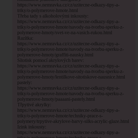
https://www.nemravka.cz/cz/uzitecne-odkazy-tipy-a-
triky/o-polymerove-hmote.html
Třeba tady s alkoholovými inkousty:
https://www.nemravka.cz/cz/uzitecne-odkazy-tipy-a-
triky/o-polymerove-hmote/navody-na-tvorbu-sperku-z-
polymerove-hmoty/svet-ve-na-vasich-rukou.html
Razítka:
https://www.nemravka.cz/cz/uzitecne-odkazy-tipy-a-
triky/o-polymerove-hmote/navody-na-tvorbu-sperku-z-
polymerove-hmoty/graffiti-nausky.html
Sítotisk pomocí akrylových barev:
https://www.nemravka.cz/cz/uzitecne-odkazy-tipy-a-
triky/o-polymerove-hmote/navody-na-tvorbu-sperku-z-
polymerove-hmoty/lentilkove-sitotiskove-nausnice.html
pastely:
https://www.nemravka.cz/cz/uzitecne-odkazy-tipy-a-
triky/o-polymerove-hmote/navody-na-tvorbu-sperku-z-
polymerove-hmoty/paaaani-pastely.html
Třpytivé akrylky:
https://www.nemravka.cz/cz/uzitecne-odkazy-tipy-a-
triky/o-polymerove-hmote/techniky-prace-s-
polymery/trpytive-akrylove-barvy-silks-acrylic-glaze.html
Izink inkousty:
https://www.nemravka.cz/cz/uzitecne-odkazy-tipy-a-
triky/o-polymerove-hmote/techniky-prace-s-