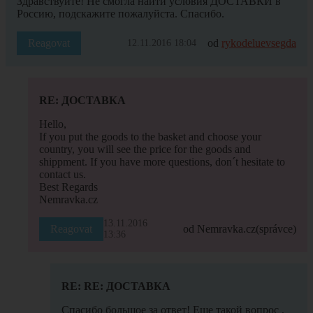
Здравствуйте! Не смогла найти условия ДОСТАВКИ в
Россию, подскажите пожалуйста. Спасибо.
Reagovat
od
rykodeluevsegda
12.11.2016 18:04
RE: ДОСТАВКА
Hello,
If you put the goods to the basket and choose your
country, you will see the price for the goods and
shippment. If you have more questions, don´t hesitate to
contact us.
Best Regards
Nemravka.cz
13.11.2016
Reagovat
od Nemravka.cz
(správce)
13:36
RE: RE: ДОСТАВКА
Спасибо большое за ответ! Еще такой вопрос ,