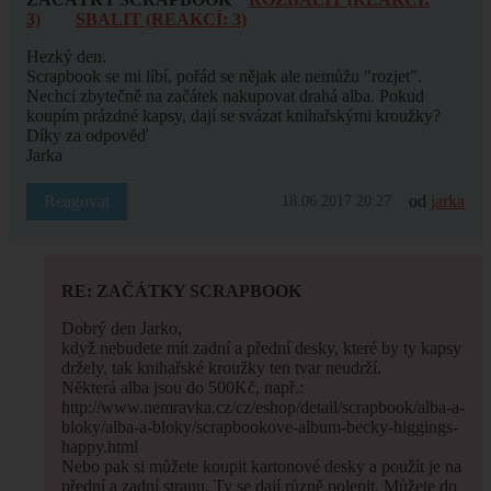
3)
SBALIT (REAKCÍ: 3)
Hezký den.
Scrapbook se mi líbí, pořád se nějak ale nemůžu "rozjet".
Nechci zbytečně na začátek nakupovat drahá alba. Pokud
koupím prázdné kapsy, dají se svázat knihařskými kroužky?
Díky za odpověď
Jarka
Reagovat
od
jarka
18.06.2017 20:27
RE: ZAČÁTKY SCRAPBOOK
Dobrý den Jarko,
když nebudete mít zadní a přední desky, které by ty kapsy
držely, tak knihařské kroužky ten tvar neudrží.
Některá alba jsou do 500Kč, např.:
http://www.nemravka.cz/cz/eshop/detail/scrapbook/alba-a-
bloky/alba-a-bloky/scrapbookove-album-becky-higgings-
happy.html
Nebo pak si můžete koupit kartonové desky a použít je na
přední a zadní stranu. Ty se dají různě polepit. Můžete do