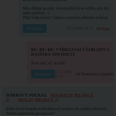
Moc děkuji za rady. Jen doufám že se trefím, aby byl
otisk správný :-)
Přeji Vám krásné Vánoce a mnoho pěkného tvoření
Reagovat
od
Irena
21.12.2016 13:13
RE: RE: RE: VYŘEZÁVACÍ ŠABLONY A
RAZÍTKA TIM HOLTZ
Není zač! Ať se daří!
21.12.2016
Reagovat
od Nemravka.cz
(správce
13:43
DÁRKOVÝ POUKAZ
ROZBALIT (REAKCÍ:
1)
SBALIT (REAKCÍ: 1)
Ráda bych koupila dceři dárkový poukaz do vašeho obchodu.
Jakým způsobem postupovat?