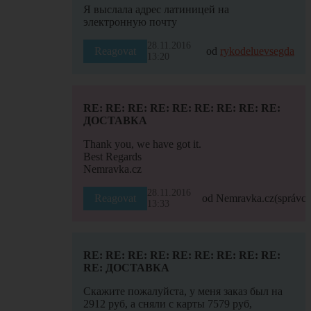
Я выслала адрес латиницей на
электронную почту
28.11.2016
Reagovat
od
rykodeluevsegda
13:20
RE: RE: RE: RE: RE: RE: RE: RE: RE:
ДОСТАВКА
Thank you, we have got it.
Best Regards
Nemravka.cz
28.11.2016
Reagovat
od Nemravka.cz
(správce
13:33
RE: RE: RE: RE: RE: RE: RE: RE: RE:
RE: ДОСТАВКА
Скажите пожалуйста, у меня заказ был на
2912 руб, а сняли с карты 7579 руб,