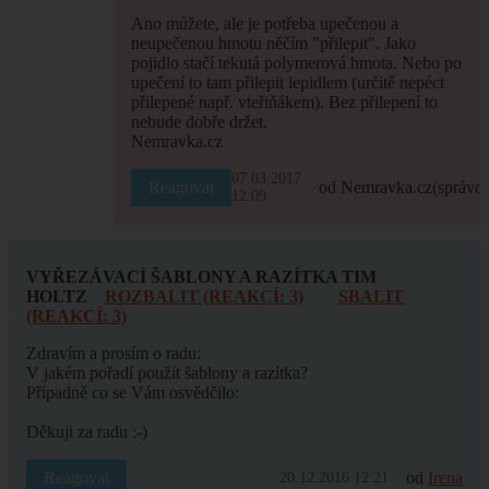
Ano můžete, ale je potřeba upečenou a
neupečenou hmotu něčím "přilepit". Jako
pojidlo stačí tekutá polymerová hmota. Nebo po
upečení to tam přilepit lepidlem (určitě nepéct
přilepené např. vteřiňákem). Bez přilepení to
nebude dobře držet.
Nemravka.cz
07.03.2017
Reagovat
od Nemravka.cz
(správce
12:09
VYŘEZÁVACÍ ŠABLONY A RAZÍTKA TIM
HOLTZ
ROZBALIT (REAKCÍ: 3)
SBALIT
(REAKCÍ: 3)
Zdravím a prosím o radu:
V jakém pořadí použít šablony a razítka?
Případně co se Vám osvědčilo:
Děkuji za radu :-)
Reagovat
od
Irena
20.12.2016 12:21