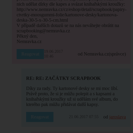
nich udělat dírky dle kapes a svázat knihařskými kroužky:
http://www.nemravka.cz/cz/eshop/detail/scrapbook/papiry-
ctvrtky-moosgummi-folie/kartonove-desky/kartonova-
deska-30-5-x-30-5-cm.html
V případě dalších dotazů se na nás neváhejte obrátit na
scrapbooking@nemravka.cz
Pěkný den,
Nemravka.cz
19.06.2017
Reagovat
od Nemravka.cz
(správce)
10:46
RE: RE: ZAČÁTKY SCRAPBOOK
Díky za rady. Ty kartonové desky se mi moc líbí.
Právě proto, že si je můžu polepit a s kapsami a
knihařskými kroužky už si udělám své album, do
kterého pak můžu přidávat další kapsy.
Reagovat
od
jaroslava
21.06.2017 07:55