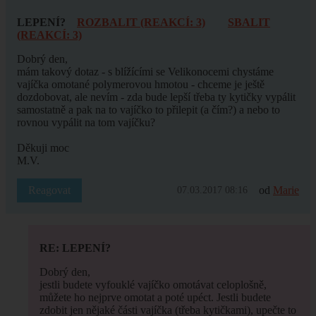
LEPENÍ?
ROZBALIT (REAKCÍ: 3)
SBALIT
(REAKCÍ: 3)
Dobrý den,
mám takový dotaz - s blížícími se Velikonocemi chystáme
vajíčka omotané polymerovou hmotou - chceme je ještě
dozdobovat, ale nevím - zda bude lepší třeba ty kytičky vypálit
samostatně a pak na to vajíčko to přilepit (a čím?) a nebo to
rovnou vypálit na tom vajíčku?
Děkuji moc
M.V.
Reagovat
od
Marie
07.03.2017 08:16
RE: LEPENÍ?
Dobrý den,
jestli budete vyfouklé vajíčko omotávat celoplošně,
můžete ho nejprve omotat a poté upéct. Jestli budete
zdobit jen nějaké části vajíčka (třeba kytičkami), upečte to