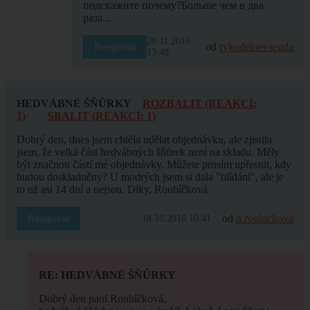
подскажите почему?Больше чем в два
раза...
28.11.2016
Reagovat
od
rykodeluevsegda
13:48
HEDVÁBNÉ ŠŇŮRKY
ROZBALIT (REAKCÍ:
1)
SBALIT (REAKCÍ: 1)
Dobrý den, dnes jsem chtěla udělat objednávku, ale zjistila
jsem, že velká část hedvábných šňůrek není na skladu. Měly
být značnou částí mé objednávky. Můžete prosím upřesnit, kdy
budou doskladněny? U modrých jsem si dala "hlídání", ale je
to už asi 14 dní a nejsou. Díky, Roubíčková
Reagovat
od
n.roubickova
18.10.2016 10:41
RE: HEDVÁBNÉ ŠŇŮRKY
Dobrý den paní Roubíčková,