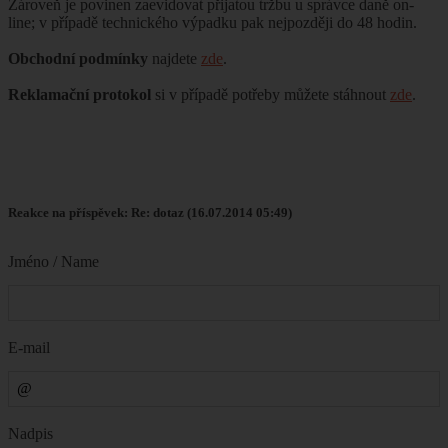
Zároveň je povinen zaevidovat přijatou tržbu u správce daně on-
line; v případě technického výpadku pak nejpozději do 48 hodin.
Obchodní podmínky
najdete
zde
.
Reklamační protokol
si v případě potřeby můžete stáhnout
zde
.
Reakce na příspěvek: Re: dotaz (16.07.2014 05:49)
Jméno / Name
E-mail
Nadpis