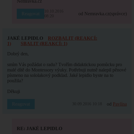
Nemravka.cz
10.10.2016
Reagovat
od Nemravka.cz
(správce)
08:20
JAKÉ LEPIDLO
ROZBALIT (REAKCÍ:
1)
SBALIT (REAKCÍ: 1)
Dobrý den,
smím Vás požádat o radu? Tvořím didaktickou pomůcku pro
malé dítě do Montessory výuky. Potřebuji nutně nalepil pěnové
písmeno na sololakový podklad. Jaké lepidlo byste na to
použila?
Děkuji
Reagovat
od
Pavlína
30.09.2016 10:18
RE: JAKÉ LEPIDLO