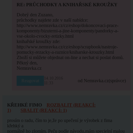
RE: PRŮCHODKY A KNIHAŘSKÉ KROUŽKY
Dobrý den Zuzano,
průchodky najdete zde v naší nabídce:
http://www.nemravka.cz/cz/eshop/dokoncovaci-prace-
komponenty/bizuterni-a-jine-komponenty/pandorky-a-
vse-okolo-cvocky-retizky.html
knihařské kroužky zde:
http://www.nemravka.cz/cz/eshop/scrapbook/nastroje-
pomucky-rezacky-a-raznice/kniharske-krouzky.html
Zboží si můžete objednat on-line a nechat si poslat domů.
Pěkný den,
Nemravka.cz
14.10.2016
Reagovat
od Nemravka.cz
(správce)
11:33
KŘEHKÉ FIMO
ROZBALIT (REAKCÍ:
1)
SBALIT (REAKCÍ: 1)
prosím o radu, čím to je,že po upečení je výrobek z fima
křehký a
normálně ho zlomím. Peču podle návodu,mám specielní malou