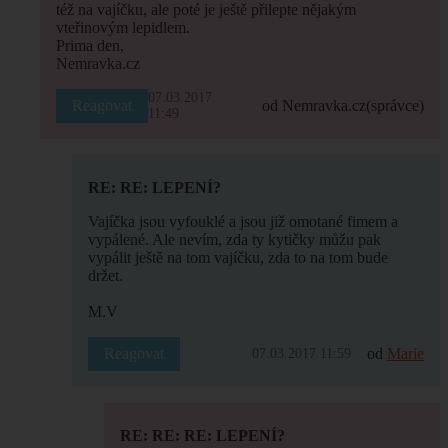
též na vajíčku, ale poté je ještě přilepte nějakým
vteřinovým lepidlem.
Prima den,
Nemravka.cz
07.03.2017
Reagovat
od Nemravka.cz
(správce)
11:49
RE: RE: LEPENÍ?
Vajíčka jsou vyfouklé a jsou již omotané fimem a
vypálené. Ale nevím, zda ty kytičky můžu pak
vypálit ještě na tom vajíčku, zda to na tom bude
držet.
M.V
Reagovat
od
Marie
07.03.2017 11:59
RE: RE: RE: LEPENÍ?