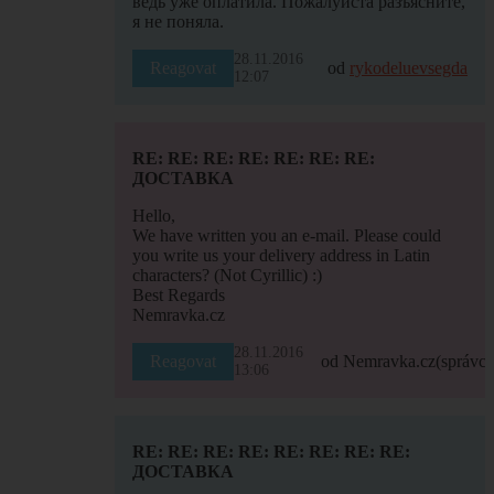
ведь уже оплатила. Пожалуйста разъясните,
я не поняла.
28.11.2016
Reagovat
od
rykodeluevsegda
12:07
RE: RE: RE: RE: RE: RE: RE:
ДОСТАВКА
Hello,
We have written you an e-mail. Please could
you write us your delivery address in Latin
characters? (Not Cyrillic) :)
Best Regards
Nemravka.cz
28.11.2016
Reagovat
od Nemravka.cz
(správce
13:06
RE: RE: RE: RE: RE: RE: RE: RE:
ДОСТАВКА