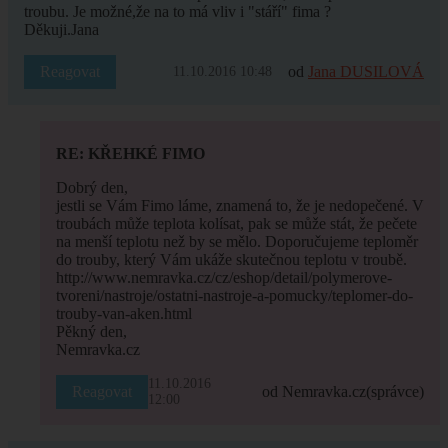
troubu. Je možné,že na to má vliv i "stáří" fima ?
Děkuji.Jana
Reagovat
od
Jana DUSILOVÁ
11.10.2016 10:48
RE: KŘEHKÉ FIMO
Dobrý den,
jestli se Vám Fimo láme, znamená to, že je nedopečené. V
troubách může teplota kolísat, pak se může stát, že pečete
na menší teplotu než by se mělo. Doporučujeme teploměr
do trouby, který Vám ukáže skutečnou teplotu v troubě.
http://www.nemravka.cz/cz/eshop/detail/polymerove-
tvoreni/nastroje/ostatni-nastroje-a-pomucky/teplomer-do-
trouby-van-aken.html
Pěkný den,
Nemravka.cz
11.10.2016
Reagovat
od Nemravka.cz
(správce)
12:00