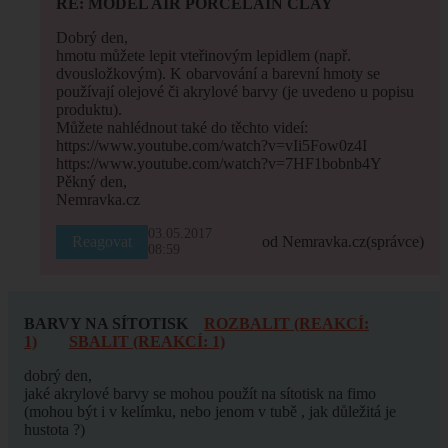
RE: MODEL AIR PORCELAIN CLAY
Dobrý den,
hmotu můžete lepit vteřinovým lepidlem (např.
dvousložkovým). K obarvování a barevní hmoty se
používají olejové či akrylové barvy (je uvedeno u popisu
produktu).
Můžete nahlédnout také do těchto videí:
https://www.youtube.com/watch?v=vIi5Fow0z4I
https://www.youtube.com/watch?v=7HF1bobnb4Y
Pěkný den,
Nemravka.cz
03.05.2017
Reagovat
od Nemravka.cz
(správce)
08:59
BARVY NA SÍTOTISK
ROZBALIT (REAKCÍ:
1)
SBALIT (REAKCÍ: 1)
dobrý den,
jaké akrylové barvy se mohou použít na sítotisk na fimo
(mohou být i v kelímku, nebo jenom v tubě , jak důležitá je
hustota ?)