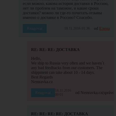
если можно, какова история доставки в Россию,
нет ли проблем на таможне, и какие сроки
доставки? можно ли где-то почитать отзывы
именно о доставке в Россию? Спасибо.
Reagovat
od
Елена
18.11.2016 01:36
RE: RE: RE: ДОСТАВКА
Hello,
We ship to Russia very often and we haven´t
any bad feedbacks from our customers. The
shippment can take about 10 - 14 days.
Best Regards
Nemravka.cz
18.11.2016
Reagovat
od Nemravka.cz
(správce
09:01
RE: RE: RE: RE: ДОСТАВКА