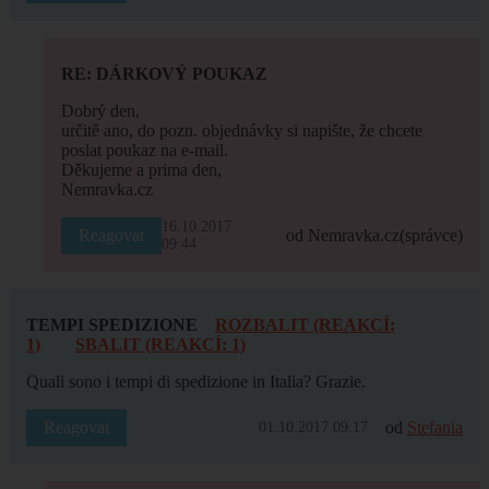
RE: DÁRKOVÝ POUKAZ
Dobrý den,
určitě ano, do pozn. objednávky si napište, že chcete
poslat poukaz na e-mail.
Děkujeme a prima den,
Nemravka.cz
16.10.2017
Reagovat
od Nemravka.cz
(správce)
09:44
TEMPI SPEDIZIONE
ROZBALIT (REAKCÍ:
1)
SBALIT (REAKCÍ: 1)
Quali sono i tempi di spedizione in Italia? Grazie.
Reagovat
od
Stefania
01.10.2017 09:17