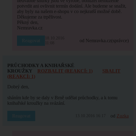
hedvábné šňůrky jsou ve výrobě, bohužel nemůžeme
potvrdit ani ovlivnit termín dodání. Ale budeme se snažit,
aby byly na našem e-shopu v co nejkratší možné době.
Děkujeme za trpělivost.
Pěkný den,
Nemravka.cz
18.10.2016
Reagovat
od Nemravka.cz
(správce)
11:08
PRŮCHODKY A KNIHAŘSKÉ
KROUŽKY
ROZBALIT (REAKCÍ: 1)
SBALIT
(REAKCÍ: 1)
Dobrý den,
sháním kde by se daly v Brně udělat průchodky, a k tomu
knihařské kroužky na svázání.
Reagovat
od
Zuzka
13.10.2016 16:17