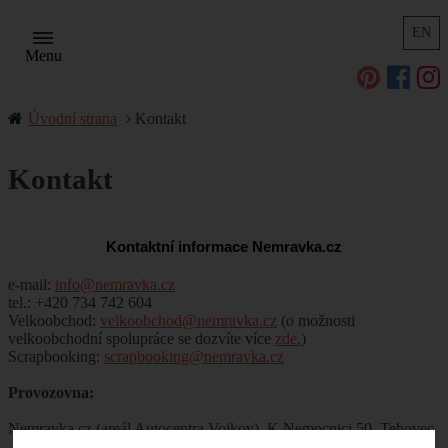
EN
Menu
Úvodní strana
Kontakt
Kontakt
Kontaktní informace Nemravka.cz
e-mail:
info@nemravka.cz
tel.: +420 734 742 604
Velkoobchod:
velkoobchod@nemravka.cz
(o možnosti
velkoobchodní spolupráce se dozvíte více
zde.
)
Scrapbooking:
scrapbooking@nemravka.cz
Provozovna:
Nemravka.cz (areál Autocentra Vojkov), K Nemocnici 50, Tehovec
- Vojkov, 251 52