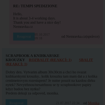
RE: TEMPI SPEDIZIONE
Hello,
It is about 3-4 working days.
Thank you and have a nice day!
Nemravka.cz
05.10.2017
Reagovat
od Nemravka.cz
(správce)
09:18
SCRAPBOOK A KNIHKARSKE
KROUZKY
ROZBALIT (REAKCÍ: 1)
SBALIT
(REAKCÍ: 1)
Dobry den. Vytvarim album 30x30cm a chci ho svazat
knihkarskymi krouzky.. kolik krouzku tam mam dat a z kolika
centimetrovym rozestupem? Je nutne pouzit na kazdou dirku
nytek? Nevytrhnou/nenatrhnou se ty scrapbookove papiry
kdyz budou bez nytku?
Predem dekuji za odpoved, monika.
Reagovat
od
Monika
21.07.2017 22:34