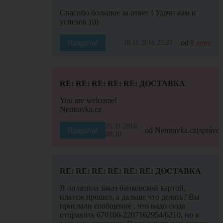
Спасибо большое за ответ ! Удачи вам и
успехов ))))
Reagovat
od
Елена
18.11.2016 23:27
RE: RE: RE: RE: RE: ДОСТАВКА
You are welcome!
Nemravka.cz
21.11.2016
Reagovat
od Nemravka.cz
(správce
08:10
RE: RE: RE: RE: RE: RE: ДОСТАВКА
Я оплатила заказ банковской картой,
платеж прошел, а дальше что делать? Вы
прислали сообщение , что надо сюда
отправить 670100-2207162954/6210, но я