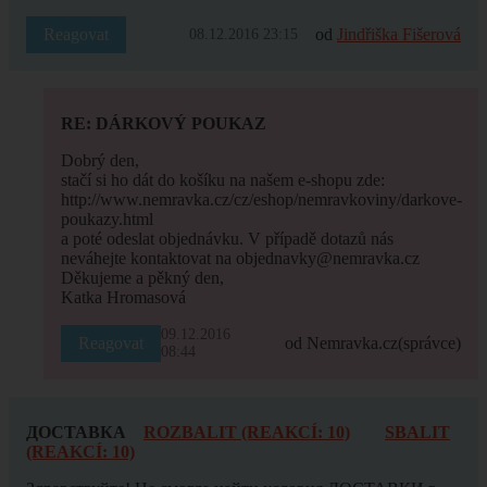
Reagovat
od
Jindřiška Fišerová
08.12.2016 23:15
RE: DÁRKOVÝ POUKAZ
Dobrý den,
stačí si ho dát do košíku na našem e-shopu zde:
http://www.nemravka.cz/cz/eshop/nemravkoviny/darkove-
poukazy.html
a poté odeslat objednávku. V případě dotazů nás
neváhejte kontaktovat na objednavky@nemravka.cz
Děkujeme a pěkný den,
Katka Hromasová
09.12.2016
Reagovat
od Nemravka.cz
(správce)
08:44
ДОСТАВКА
ROZBALIT (REAKCÍ: 10)
SBALIT
(REAKCÍ: 10)