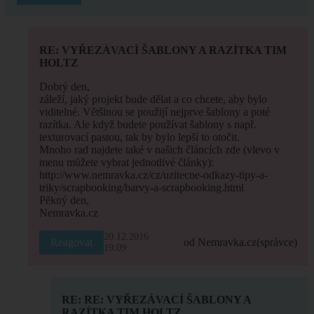
RE: VYŘEZÁVACÍ ŠABLONY A RAZÍTKA TIM
HOLTZ
Dobrý den,
záleží, jaký projekt bude dělat a co chcete, aby bylo
viditelné. Většinou se použijí nejprve šablony a poté
razítka. Ale když budete používat šablony s např.
texturovací pastou, tak by bylo lepší to otočit.
Mnoho rad najdete také v našich článcích zde (vlevo v
menu můžete vybrat jednotlivé články):
http://www.nemravka.cz/cz/uzitecne-odkazy-tipy-a-
triky/scrapbooking/barvy-a-scrapbooking.html
Pěkný den,
Nemravka.cz
20.12.2016
Reagovat
od Nemravka.cz
(správce)
19:09
RE: RE: VYŘEZÁVACÍ ŠABLONY A
RAZÍTKA TIM HOLTZ