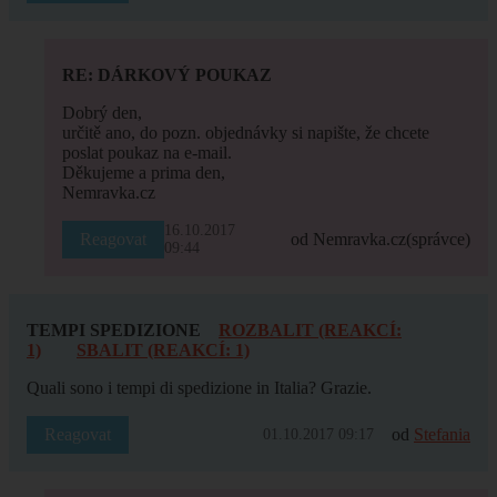
RE: DÁRKOVÝ POUKAZ
Dobrý den,
určitě ano, do pozn. objednávky si napište, že chcete
poslat poukaz na e-mail.
Děkujeme a prima den,
Nemravka.cz
16.10.2017
Reagovat
od Nemravka.cz
(správce)
09:44
TEMPI SPEDIZIONE
ROZBALIT (REAKCÍ:
1)
SBALIT (REAKCÍ: 1)
Quali sono i tempi di spedizione in Italia? Grazie.
Reagovat
od
Stefania
01.10.2017 09:17