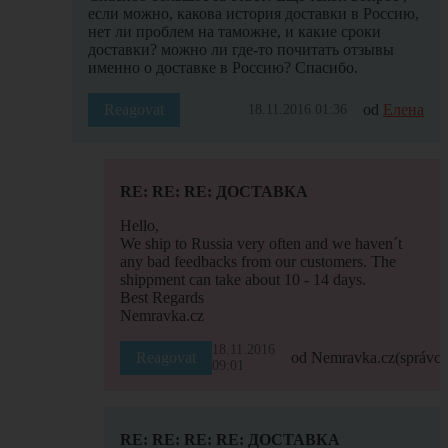
если можно, какова история доставки в Россию,
нет ли проблем на таможне, и какие сроки
доставки? можно ли где-то почитать отзывы
именно о доставке в Россию? Спасибо.
Reagovat
od
Елена
18.11.2016 01:36
RE: RE: RE: ДОСТАВКА
Hello,
We ship to Russia very often and we haven´t
any bad feedbacks from our customers. The
shippment can take about 10 - 14 days.
Best Regards
Nemravka.cz
18.11.2016
Reagovat
od Nemravka.cz
(správce
09:01
RE: RE: RE: RE: ДОСТАВКА