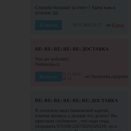
Спасибо большое за ответ ! Удачи вам и
успехов ))))
Reagovat
od
Елена
18.11.2016 23:27
RE: RE: RE: RE: RE: ДОСТАВКА
You are welcome!
Nemravka.cz
21.11.2016
Reagovat
od Nemravka.cz
(správce
08:10
RE: RE: RE: RE: RE: RE: ДОСТАВКА
Я оплатила заказ банковской картой,
платеж прошел, а дальше что делать? Вы
прислали сообщение , что надо сюда
отправить 670100-2207162954/6210, но я