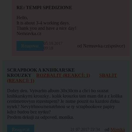
RE: TEMPI SPEDIZIONE
Hello,
It is about 3-4 working days.
Thank you and have a nice day!
Nemravka.cz
05.10.2017
Reagovat
od Nemravka.cz
(správce)
09:18
SCRAPBOOK A KNIHKARSKE
KROUZKY
ROZBALIT (REAKCÍ: 1)
SBALIT
(REAKCÍ: 1)
Dobry den. Vytvarim album 30x30cm a chci ho svazat
knihkarskymi krouzky.. kolik krouzku tam mam dat a z kolika
centimetrovym rozestupem? Je nutne pouzit na kazdou dirku
nytek? Nevytrhnou/nenatrhnou se ty scrapbookove papiry
kdyz budou bez nytku?
Predem dekuji za odpoved, monika.
Reagovat
od
Monika
21.07.2017 22:34