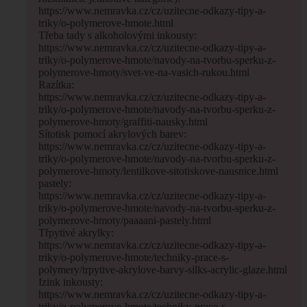
https://www.nemravka.cz/cz/uzitecne-odkazy-tipy-a-
triky/o-polymerove-hmote.html
Třeba tady s alkoholovými inkousty:
https://www.nemravka.cz/cz/uzitecne-odkazy-tipy-a-
triky/o-polymerove-hmote/navody-na-tvorbu-sperku-z-
polymerove-hmoty/svet-ve-na-vasich-rukou.html
Razítka:
https://www.nemravka.cz/cz/uzitecne-odkazy-tipy-a-
triky/o-polymerove-hmote/navody-na-tvorbu-sperku-z-
polymerove-hmoty/graffiti-nausky.html
Sítotisk pomocí akrylových barev:
https://www.nemravka.cz/cz/uzitecne-odkazy-tipy-a-
triky/o-polymerove-hmote/navody-na-tvorbu-sperku-z-
polymerove-hmoty/lentilkove-sitotiskove-nausnice.html
pastely:
https://www.nemravka.cz/cz/uzitecne-odkazy-tipy-a-
triky/o-polymerove-hmote/navody-na-tvorbu-sperku-z-
polymerove-hmoty/paaaani-pastely.html
Třpytivé akrylky:
https://www.nemravka.cz/cz/uzitecne-odkazy-tipy-a-
triky/o-polymerove-hmote/techniky-prace-s-
polymery/trpytive-akrylove-barvy-silks-acrylic-glaze.html
Izink inkousty:
https://www.nemravka.cz/cz/uzitecne-odkazy-tipy-a-
triky/o-polymerove-hmote/techniky-prace-s-