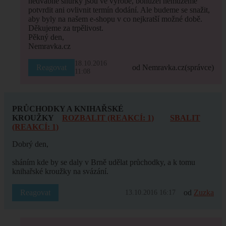
hedvábné šňůrky jsou ve výrobě, bohužel nemůžeme
potvrdit ani ovlivnit termín dodání. Ale budeme se snažit,
aby byly na našem e-shopu v co nejkratší možné době.
Děkujeme za trpělivost.
Pěkný den,
Nemravka.cz
18.10.2016
Reagovat
od Nemravka.cz
(správce)
11:08
PRŮCHODKY A KNIHAŘSKÉ
KROUŽKY
ROZBALIT (REAKCÍ: 1)
SBALIT
(REAKCÍ: 1)
Dobrý den,
sháním kde by se daly v Brně udělat průchodky, a k tomu
knihařské kroužky na svázání.
Reagovat
od
Zuzka
13.10.2016 16:17