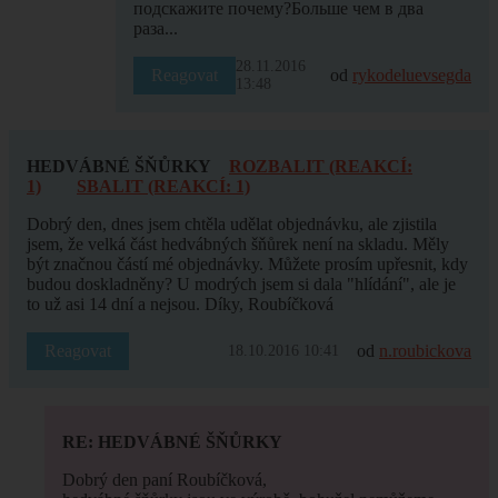
подскажите почему?Больше чем в два
раза...
28.11.2016
Reagovat
od
rykodeluevsegda
13:48
HEDVÁBNÉ ŠŇŮRKY
ROZBALIT (REAKCÍ:
1)
SBALIT (REAKCÍ: 1)
Dobrý den, dnes jsem chtěla udělat objednávku, ale zjistila
jsem, že velká část hedvábných šňůrek není na skladu. Měly
být značnou částí mé objednávky. Můžete prosím upřesnit, kdy
budou doskladněny? U modrých jsem si dala "hlídání", ale je
to už asi 14 dní a nejsou. Díky, Roubíčková
Reagovat
od
n.roubickova
18.10.2016 10:41
RE: HEDVÁBNÉ ŠŇŮRKY
Dobrý den paní Roubíčková,