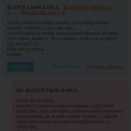
KLEŠTĚ CROP-A-DILE
ROZBALIT (REAKCÍ:
1)
SBALIT (REAKCÍ: 1)
Prosím, dokázal by někdo poradit, jak vyměnit rozbitou
kostičku v kleštích Crop-a-dile Teal.
Vrchní kostička je rozbitá, mám koupené náhradní, ale nejde
mi to vyndat, bojím se , že to ulomím...určitě je na to nějaký
fígl, ale jaký?:-)))
Díky moc za pomoc
Kristina
Reagovat
od
Kristina Brůnová
07.10.2016 14:17
RE: KLEŠTĚ CROP-A-DILE
Dobrý den Kristýno,
bohužel s výměnou zkušenost nemáme, i když kleště
používáme. Jestli máte zájem, můžeme oslovit dodavatele,
jestli neporadí, jak se mají kostičky vyměnit. V případě
zájmu nám napište na scrapbooking@nemravka.cz
Pěkný den,