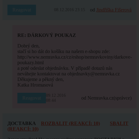
Reagovat
od
Jindřiška Fišerová
08.12.2016 23:15
RE: DÁRKOVÝ POUKAZ
Dobrý den,
stačí si ho dát do košíku na našem e-shopu zde:
http://www.nemravka.cz/cz/eshop/nemravkoviny/darkove-
poukazy.html
a poté odeslat objednávku. V případě dotazů nás
neváhejte kontaktovat na objednavky@nemravka.cz
Děkujeme a pěkný den,
Katka Hromasová
09.12.2016
Reagovat
od Nemravka.cz
(správce)
08:44
ДОСТАВКА
ROZBALIT (REAKCÍ: 10)
SBALIT
(REAKCÍ: 10)