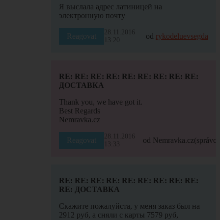
Я выслала адрес латиницей на
электронную почту
28.11.2016
Reagovat
od
rykodeluevsegda
13:20
RE: RE: RE: RE: RE: RE: RE: RE: RE:
ДОСТАВКА
Thank you, we have got it.
Best Regards
Nemravka.cz
28.11.2016
Reagovat
od Nemravka.cz
(správce
13:33
RE: RE: RE: RE: RE: RE: RE: RE: RE:
RE: ДОСТАВКА
Скажите пожалуйста, у меня заказ был на
2912 руб, а сняли с карты 7579 руб,