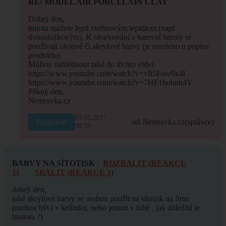
RE: MODEL AIR PORCELAIN CLAY
Dobrý den,
hmotu můžete lepit vteřinovým lepidlem (např.
dvousložkovým). K obarvování a barevní hmoty se
používají olejové či akrylové barvy (je uvedeno u popisu
produktu).
Můžete nahlédnout také do těchto videí:
https://www.youtube.com/watch?v=vIi5Fow0z4I
https://www.youtube.com/watch?v=7HF1bobnb4Y
Pěkný den,
Nemravka.cz
03.05.2017
Reagovat
od Nemravka.cz
(správce)
08:59
BARVY NA SÍTOTISK
ROZBALIT (REAKCÍ:
1)
SBALIT (REAKCÍ: 1)
dobrý den,
jaké akrylové barvy se mohou použít na sítotisk na fimo
(mohou být i v kelímku, nebo jenom v tubě , jak důležitá je
hustota ?)