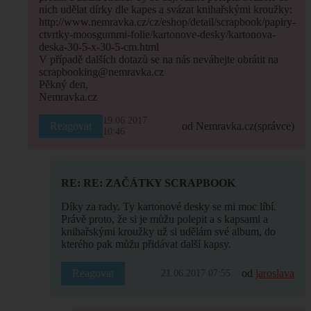
nich udělat dírky dle kapes a svázat knihařskými kroužky:
http://www.nemravka.cz/cz/eshop/detail/scrapbook/papiry-
ctvrtky-moosgummi-folie/kartonove-desky/kartonova-
deska-30-5-x-30-5-cm.html
V případě dalších dotazů se na nás neváhejte obrátit na
scrapbooking@nemravka.cz
Pěkný den,
Nemravka.cz
19.06.2017
Reagovat
od Nemravka.cz
(správce)
10:46
RE: RE: ZAČÁTKY SCRAPBOOK
Díky za rady. Ty kartonové desky se mi moc líbí.
Právě proto, že si je můžu polepit a s kapsami a
knihařskými kroužky už si udělám své album, do
kterého pak můžu přidávat další kapsy.
Reagovat
od
jaroslava
21.06.2017 07:55