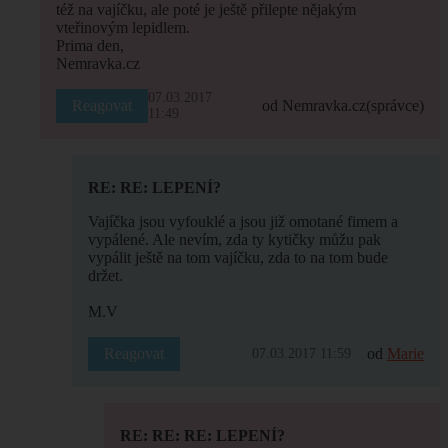
též na vajíčku, ale poté je ještě přilepte nějakým
vteřinovým lepidlem.
Prima den,
Nemravka.cz
07.03.2017
Reagovat
od Nemravka.cz
(správce)
11:49
RE: RE: LEPENÍ?
Vajíčka jsou vyfouklé a jsou již omotané fimem a
vypálené. Ale nevím, zda ty kytičky můžu pak
vypálit ještě na tom vajíčku, zda to na tom bude
držet.
M.V
Reagovat
od
Marie
07.03.2017 11:59
RE: RE: RE: LEPENÍ?