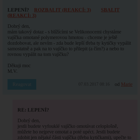
LEPENÍ?
ROZBALIT (REAKCÍ: 3)
SBALIT
(REAKCÍ: 3)
Dobrý den,
mám takový dotaz - s blížícími se Velikonocemi chystáme
vajíčka omotané polymerovou hmotou - chceme je ještě
dozdobovat, ale nevím - zda bude lepší třeba ty kytičky vypálit
samostatně a pak na to vajíčko to přilepit (a čím?) a nebo to
rovnou vypálit na tom vajíčku?
Děkuji moc
M.V.
Reagovat
od
Marie
07.03.2017 08:16
RE: LEPENÍ?
Dobrý den,
jestli budete vyfouklé vajíčko omotávat celoplošně,
můžete ho nejprve omotat a poté upéct. Jestli budete
zdobit jen nějaké části vajíčka (třeba kytičkami), upečte to