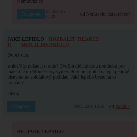
Nemravka.cz
10.10.2016
Reagovat
od Nemravka.cz
(správce)
08:20
JAKÉ LEPIDLO
ROZBALIT (REAKCÍ:
1)
SBALIT (REAKCÍ: 1)
Dobrý den,
smím Vás požádat o radu? Tvořím didaktickou pomůcku pro
malé dítě do Montessory výuky. Potřebuji nutně nalepil pěnové
písmeno na sololakový podklad. Jaké lepidlo byste na to
použila?
Děkuji
Reagovat
od
Pavlína
30.09.2016 10:18
RE: JAKÉ LEPIDLO