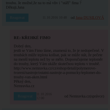
troubu. Je možné,že na to má vliv i "stáří" fima ?
Děkuji.Jana
Reagovat
od
Jana DUSILOVÁ
11.10.2016 10:48
RE: KŘEHKÉ FIMO
Dobrý den,
jestli se Vám Fimo láme, znamená to, že je nedopečené. V
troubách může teplota kolísat, pak se může stát, že pečete
na menší teplotu než by se mělo. Doporučujeme teploměr
do trouby, který Vám ukáže skutečnou teplotu v troubě.
http://www.nemravka.cz/cz/eshop/detail/polymerove-
tvoreni/nastroje/ostatni-nastroje-a-pomucky/teplomer-do-
trouby-van-aken.html
Pěkný den,
Nemravka.cz
11.10.2016
Reagovat
od Nemravka.cz
(správce)
12:00