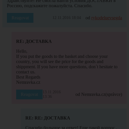
Здравствуйте! Не смогла найти условия ДОСТАВКИ в
Россию, подскажите пожалуйста. Спасибо.
Reagovat
od
rykodeluevsegda
12.11.2016 18:04
RE: ДОСТАВКА
Hello,
If you put the goods to the basket and choose your
country, you will see the price for the goods and
shippment. If you have more questions, don´t hesitate to
contact us.
Best Regards
Nemravka.cz
13.11.2016
Reagovat
od Nemravka.cz
(správce)
13:36
RE: RE: ДОСТАВКА
Спасибо большое за ответ! Еще такой вопрос ,