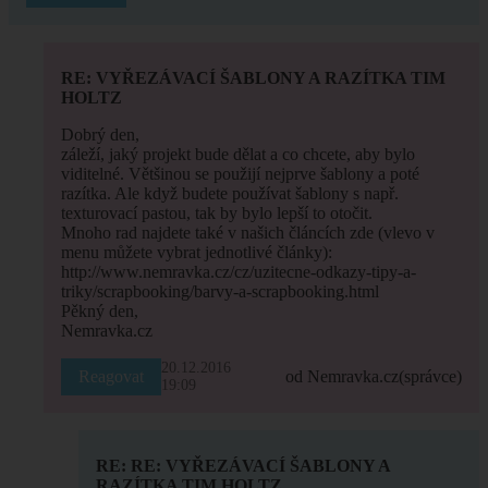
RE: VYŘEZÁVACÍ ŠABLONY A RAZÍTKA TIM
HOLTZ
Dobrý den,
záleží, jaký projekt bude dělat a co chcete, aby bylo
viditelné. Většinou se použijí nejprve šablony a poté
razítka. Ale když budete používat šablony s např.
texturovací pastou, tak by bylo lepší to otočit.
Mnoho rad najdete také v našich článcích zde (vlevo v
menu můžete vybrat jednotlivé články):
http://www.nemravka.cz/cz/uzitecne-odkazy-tipy-a-
triky/scrapbooking/barvy-a-scrapbooking.html
Pěkný den,
Nemravka.cz
20.12.2016
Reagovat
od Nemravka.cz
(správce)
19:09
RE: RE: VYŘEZÁVACÍ ŠABLONY A
RAZÍTKA TIM HOLTZ