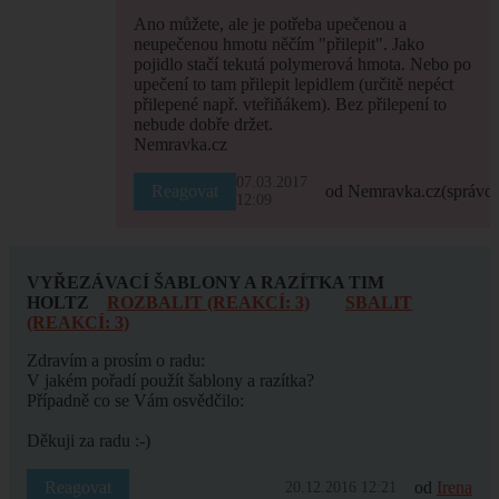
Ano můžete, ale je potřeba upečenou a
neupečenou hmotu něčím "přilepit". Jako
pojidlo stačí tekutá polymerová hmota. Nebo po
upečení to tam přilepit lepidlem (určitě nepéct
přilepené např. vteřiňákem). Bez přilepení to
nebude dobře držet.
Nemravka.cz
07.03.2017
Reagovat
od Nemravka.cz
(správce
12:09
VYŘEZÁVACÍ ŠABLONY A RAZÍTKA TIM
HOLTZ
ROZBALIT (REAKCÍ: 3)
SBALIT
(REAKCÍ: 3)
Zdravím a prosím o radu:
V jakém pořadí použít šablony a razítka?
Případně co se Vám osvědčilo:
Děkuji za radu :-)
Reagovat
od
Irena
20.12.2016 12:21