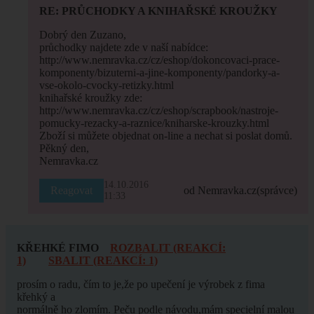
RE: PRŮCHODKY A KNIHAŘSKÉ KROUŽKY
Dobrý den Zuzano,
průchodky najdete zde v naší nabídce:
http://www.nemravka.cz/cz/eshop/dokoncovaci-prace-
komponenty/bizuterni-a-jine-komponenty/pandorky-a-
vse-okolo-cvocky-retizky.html
knihařské kroužky zde:
http://www.nemravka.cz/cz/eshop/scrapbook/nastroje-
pomucky-rezacky-a-raznice/kniharske-krouzky.html
Zboží si můžete objednat on-line a nechat si poslat domů.
Pěkný den,
Nemravka.cz
14.10.2016
Reagovat
od Nemravka.cz
(správce)
11:33
KŘEHKÉ FIMO
ROZBALIT (REAKCÍ:
1)
SBALIT (REAKCÍ: 1)
prosím o radu, čím to je,že po upečení je výrobek z fima
křehký a
normálně ho zlomím. Peču podle návodu,mám specielní malou