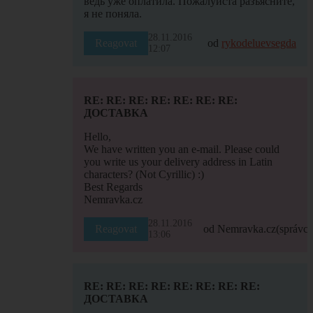
ведь уже оплатила. Пожалуйста разъясните,
я не поняла.
28.11.2016
Reagovat
od
rykodeluevsegda
12:07
RE: RE: RE: RE: RE: RE: RE:
ДОСТАВКА
Hello,
We have written you an e-mail. Please could
you write us your delivery address in Latin
characters? (Not Cyrillic) :)
Best Regards
Nemravka.cz
28.11.2016
Reagovat
od Nemravka.cz
(správce
13:06
RE: RE: RE: RE: RE: RE: RE: RE:
ДОСТАВКА