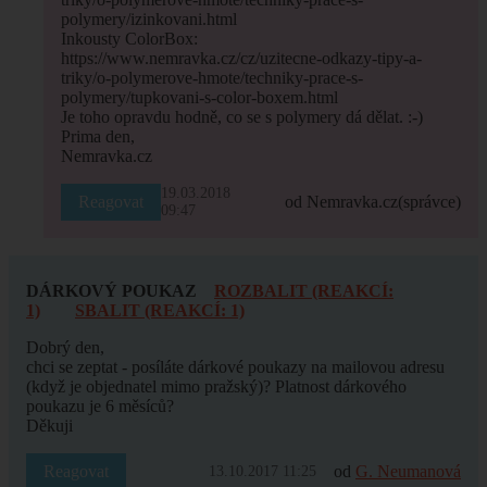
polymery/izinkovani.html
Inkousty ColorBox:
https://www.nemravka.cz/cz/uzitecne-odkazy-tipy-a-
triky/o-polymerove-hmote/techniky-prace-s-
polymery/tupkovani-s-color-boxem.html
Je toho opravdu hodně, co se s polymery dá dělat. :-)
Prima den,
Nemravka.cz
19.03.2018
Reagovat
od Nemravka.cz
(správce)
09:47
DÁRKOVÝ POUKAZ
ROZBALIT (REAKCÍ:
1)
SBALIT (REAKCÍ: 1)
Dobrý den,
chci se zeptat - posíláte dárkové poukazy na mailovou adresu
(když je objednatel mimo pražský)? Platnost dárkového
poukazu je 6 měsíců?
Děkuji
Reagovat
od
G. Neumanová
13.10.2017 11:25