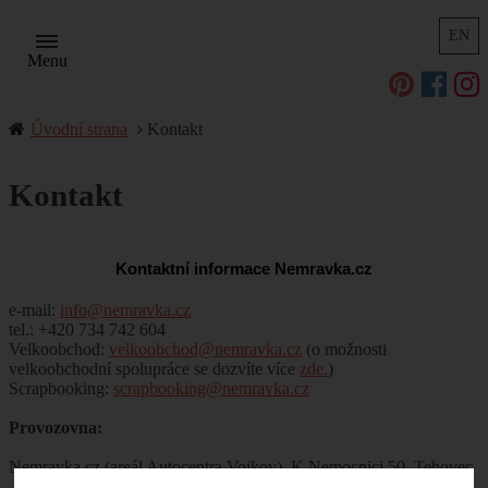
EN
Menu
Úvodní strana
Kontakt
Kontakt
Kontaktní informace Nemravka.cz
e-mail:
info@nemravka.cz
tel.: +420 734 742 604
Velkoobchod:
velkoobchod@nemravka.cz
(o možnosti
velkoobchodní spolupráce se dozvíte více
zde.
)
Scrapbooking:
scrapbooking@nemravka.cz
Provozovna:
Nemravka.cz (areál Autocentra Vojkov), K Nemocnici 50, Tehovec
- Vojkov, 251 52