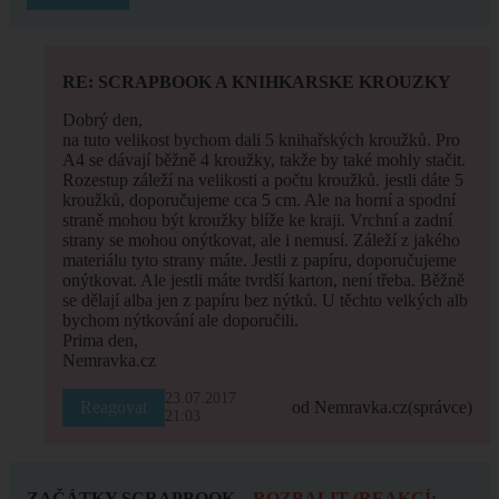
RE: SCRAPBOOK A KNIHKARSKE KROUZKY
Dobrý den,
na tuto velikost bychom dali 5 knihařských kroužků. Pro
A4 se dávají běžně 4 kroužky, takže by také mohly stačit.
Rozestup záleží na velikosti a počtu kroužků. jestli dáte 5
kroužků, doporučujeme cca 5 cm. Ale na horní a spodní
straně mohou být kroužky blíže ke kraji. Vrchní a zadní
strany se mohou onýtkovat, ale i nemusí. Záleží z jakého
materiálu tyto strany máte. Jestli z papíru, doporučujeme
onýtkovat. Ale jestli máte tvrdší karton, není třeba. Běžně
se dělají alba jen z papíru bez nýtků. U těchto velkých alb
bychom nýtkování ale doporučili.
Prima den,
Nemravka.cz
23.07.2017
Reagovat
od Nemravka.cz
(správce)
21:03
ZAČÁTKY SCRAPBOOK
ROZBALIT (REAKCÍ: