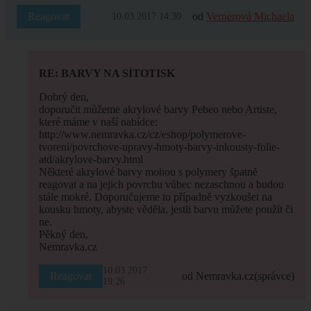
Reagovat
od
Vernerová Michaela
10.03.2017 14:30
RE: BARVY NA SÍTOTISK
Dobrý den,
doporučit můžeme akrylové barvy Pebeo nebo Artiste,
které máme v naší nabídce:
http://www.nemravka.cz/cz/eshop/polymerove-
tvoreni/povrchove-upravy-hmoty-barvy-inkousty-folie-
atd/akrylove-barvy.html
Některé akrylové barvy mohou s polymery špatně
reagovat a na jejich povrchu vůbec nezaschnou a budou
stále mokré. Doporučujeme to případně vyzkoušet na
kousku hmoty, abyste věděla, jestli barvu můžete použít či
ne.
Pěkný den,
Nemravka.cz
10.03.2017
Reagovat
od Nemravka.cz
(správce)
19:26