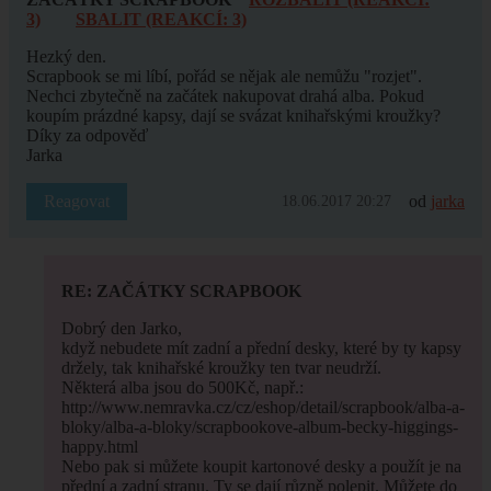
3)
SBALIT (REAKCÍ: 3)
Hezký den.
Scrapbook se mi líbí, pořád se nějak ale nemůžu "rozjet".
Nechci zbytečně na začátek nakupovat drahá alba. Pokud
koupím prázdné kapsy, dají se svázat knihařskými kroužky?
Díky za odpověď
Jarka
Reagovat
od
jarka
18.06.2017 20:27
RE: ZAČÁTKY SCRAPBOOK
Dobrý den Jarko,
když nebudete mít zadní a přední desky, které by ty kapsy
držely, tak knihařské kroužky ten tvar neudrží.
Některá alba jsou do 500Kč, např.:
http://www.nemravka.cz/cz/eshop/detail/scrapbook/alba-a-
bloky/alba-a-bloky/scrapbookove-album-becky-higgings-
happy.html
Nebo pak si můžete koupit kartonové desky a použít je na
přední a zadní stranu. Ty se dají různě polepit. Můžete do