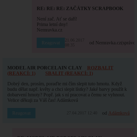
RE: RE: RE: ZAČÁTKY SCRAPBOOK
Není zač. Ať se daří!
Prima letní dny!
Nemravka.cz
21.06.2017
Reagovat
od Nemravka.cz
(správce
08:35
MODEL AIR PORCELAIN CLAY
ROZBALIT
(REAKCÍ: 1)
SBALIT (REAKCÍ: 1)
Dobrý den, prosím, poraďte mi čím slepit tuto hmotu. Když
budu dělat např. květy a chci slepit lístky? Jaké barvy použít k
dobarvení hmoty? Popř. jak s ní pracovat a čemu se vyhnout.
Velice děkuji za Váš čas! Adámková
Reagovat
od
Adámková
27.04.2017 12:40