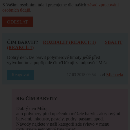
S Vašimi osobními údaji pracujeme dle našich
zásad zpracování
osobních údajů
.
ČÍM BARVIT?
ROZBALIT (REAKCÍ: 1)
SBALIT
(REAKCÍ: 1)
Dobrý den, lze barvit polymerové hmoty ještě před
vytvrdnutím a popřípadě čím?Děkuji za odpověď Míša
Reagovat
od
Michaela
17.03.2018 09:54
RE: ČÍM BARVIT?
Dobrý den Míšo,
ano polymery před upečením můžete barvit - akrylovými
barvami, inkousty, pastely, pudry, pastami apod.
Návody najdete v naší kategorii zde (vlevo v menu
rozklikněte jednotlivé kategorie):