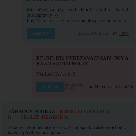
Moc děkuji za rady. Jen doufám že se trefím, aby byl
otisk správný :-)
Přeji Vám krásné Vánoce a mnoho pěkného tvoření
Reagovat
od
Irena
21.12.2016 13:13
RE: RE: RE: VYŘEZÁVACÍ ŠABLONY A
RAZÍTKA TIM HOLTZ
Není zač! Ať se daří!
21.12.2016
Reagovat
od Nemravka.cz
(správce
13:43
DÁRKOVÝ POUKAZ
ROZBALIT (REAKCÍ:
1)
SBALIT (REAKCÍ: 1)
Ráda bych koupila dceři dárkový poukaz do vašeho obchodu.
Jakým způsobem postupovat?