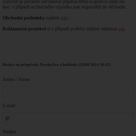
Zároveň je povinen zaevidovat přijatou tržbu u správce daně on-
line; v případě technického výpadku pak nejpozději do 48 hodin.
Obchodní podmínky
najdete
zde
.
Reklamační protokol
si v případě potřeby můžete stáhnout
zde
.
Reakce na příspěvek: Pryskyřice a bublinky (20.08.2014 10:32)
Jméno / Name
E-mail
Nadpis