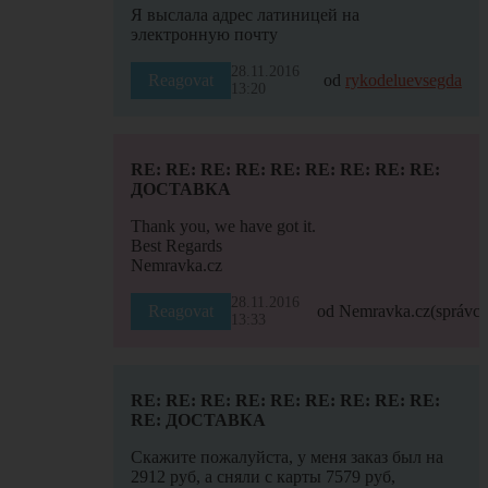
Я выслала адрес латиницей на
электронную почту
28.11.2016
Reagovat
od
rykodeluevsegda
13:20
RE: RE: RE: RE: RE: RE: RE: RE: RE:
ДОСТАВКА
Thank you, we have got it.
Best Regards
Nemravka.cz
28.11.2016
Reagovat
od Nemravka.cz
(správce
13:33
RE: RE: RE: RE: RE: RE: RE: RE: RE:
RE: ДОСТАВКА
Скажите пожалуйста, у меня заказ был на
2912 руб, а сняли с карты 7579 руб,