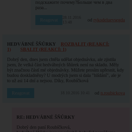
подскажите почему?Больше чем в два
раза...
28.11.2016
Reagovat
od
rykodeluevsegda
13:48
HEDVÁBNÉ ŠŇŮRKY
ROZBALIT (REAKCÍ:
1)
SBALIT (REAKCÍ: 1)
Dobrý den, dnes jsem chtěla udělat objednávku, ale zjistila
jsem, že velká část hedvábných šňůrek není na skladu. Měly
být značnou částí mé objednávky. Můžete prosím upřesnit, kdy
budou doskladněny? U modrých jsem si dala "hlídání", ale je
to už asi 14 dní a nejsou. Díky, Roubíčková
Reagovat
od
n.roubickova
18.10.2016 10:41
RE: HEDVÁBNÉ ŠŇŮRKY
Dobrý den paní Roubíčková,