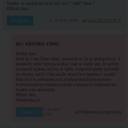
troubu. Je možné,že na to má vliv i "stáří" fima ?
Děkuji.Jana
Reagovat
od
Jana DUSILOVÁ
11.10.2016 10:48
RE: KŘEHKÉ FIMO
Dobrý den,
jestli se Vám Fimo láme, znamená to, že je nedopečené. V
troubách může teplota kolísat, pak se může stát, že pečete
na menší teplotu než by se mělo. Doporučujeme teploměr
do trouby, který Vám ukáže skutečnou teplotu v troubě.
http://www.nemravka.cz/cz/eshop/detail/polymerove-
tvoreni/nastroje/ostatni-nastroje-a-pomucky/teplomer-do-
trouby-van-aken.html
Pěkný den,
Nemravka.cz
11.10.2016
Reagovat
od Nemravka.cz
(správce)
12:00