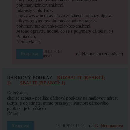
polymery/izinkovani.html
Inkousty ColorBox:
https://www.nemravka.cz/cz/uzitecne-odkazy-tipy-a-
triky/o-polymerove-hmote/techniky-prace-s-
polymery/tupkovani-s-color-boxem.html
Je toho opravdu hodně, co se s polymery dá dělat. :-)
Prima den,
Nemravka.cz
19.03.2018
Reagovat
od Nemravka.cz
(správce)
09:47
DÁRKOVÝ POUKAZ
ROZBALIT (REAKCÍ:
1)
SBALIT (REAKCÍ: 1)
Dobrý den,
chci se zeptat - posíláte dárkové poukazy na mailovou adresu
(když je objednatel mimo pražský)? Platnost dárkového
poukazu je 6 měsíců?
Děkuji
Reagovat
od
G. Neumanová
13.10.2017 11:25