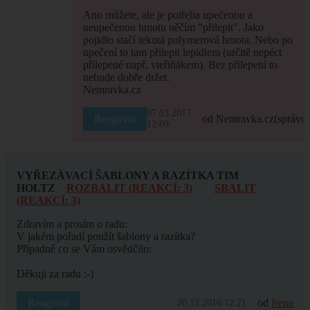
Ano můžete, ale je potřeba upečenou a
neupečenou hmotu něčím "přilepit". Jako
pojidlo stačí tekutá polymerová hmota. Nebo po
upečení to tam přilepit lepidlem (určitě nepéct
přilepené např. vteřiňákem). Bez přilepení to
nebude dobře držet.
Nemravka.cz
07.03.2017
Reagovat
od Nemravka.cz
(správce
12:09
VYŘEZÁVACÍ ŠABLONY A RAZÍTKA TIM
HOLTZ
ROZBALIT (REAKCÍ: 3)
SBALIT
(REAKCÍ: 3)
Zdravím a prosím o radu:
V jakém pořadí použít šablony a razítka?
Případně co se Vám osvědčilo:
Děkuji za radu :-)
Reagovat
od
Irena
20.12.2016 12:21