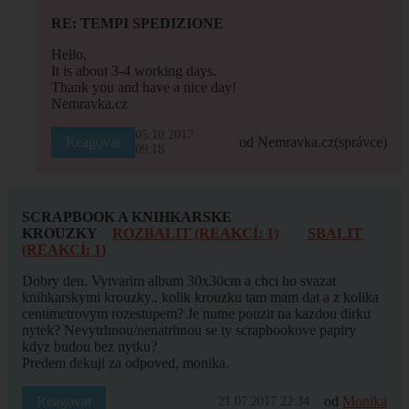
RE: TEMPI SPEDIZIONE
Hello,
It is about 3-4 working days.
Thank you and have a nice day!
Nemravka.cz
05.10.2017
Reagovat
od Nemravka.cz
(správce)
09:18
SCRAPBOOK A KNIHKARSKE
KROUZKY
ROZBALIT (REAKCÍ: 1)
SBALIT
(REAKCÍ: 1)
Dobry den. Vytvarim album 30x30cm a chci ho svazat
knihkarskymi krouzky.. kolik krouzku tam mam dat a z kolika
centimetrovym rozestupem? Je nutne pouzit na kazdou dirku
nytek? Nevytrhnou/nenatrhnou se ty scrapbookove papiry
kdyz budou bez nytku?
Predem dekuji za odpoved, monika.
Reagovat
od
Monika
21.07.2017 22:34