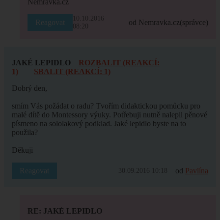
Nemravka.cz
10.10.2016
Reagovat
od Nemravka.cz
(správce)
08:20
JAKÉ LEPIDLO
ROZBALIT (REAKCÍ:
1)
SBALIT (REAKCÍ: 1)
Dobrý den,
smím Vás požádat o radu? Tvořím didaktickou pomůcku pro
malé dítě do Montessory výuky. Potřebuji nutně nalepil pěnové
písmeno na sololakový podklad. Jaké lepidlo byste na to
použila?
Děkuji
Reagovat
od
Pavlína
30.09.2016 10:18
RE: JAKÉ LEPIDLO