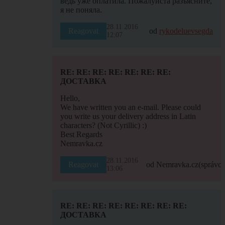
ведь уже оплатила. Пожалуйста разъясните,
я не поняла.
28.11.2016
Reagovat
od
rykodeluevsegda
12:07
RE: RE: RE: RE: RE: RE: RE:
ДОСТАВКА
Hello,
We have written you an e-mail. Please could
you write us your delivery address in Latin
characters? (Not Cyrillic) :)
Best Regards
Nemravka.cz
28.11.2016
Reagovat
od Nemravka.cz
(správce
13:06
RE: RE: RE: RE: RE: RE: RE: RE:
ДОСТАВКА