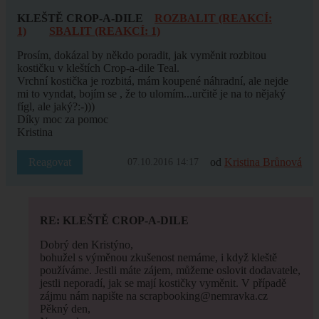
KLEŠTĚ CROP-A-DILE
ROZBALIT (REAKCÍ:
1)
SBALIT (REAKCÍ: 1)
Prosím, dokázal by někdo poradit, jak vyměnit rozbitou
kostičku v kleštích Crop-a-dile Teal.
Vrchní kostička je rozbitá, mám koupené náhradní, ale nejde
mi to vyndat, bojím se , že to ulomím...určitě je na to nějaký
fígl, ale jaký?:-)))
Díky moc za pomoc
Kristina
Reagovat
od
Kristina Brůnová
07.10.2016 14:17
RE: KLEŠTĚ CROP-A-DILE
Dobrý den Kristýno,
bohužel s výměnou zkušenost nemáme, i když kleště
používáme. Jestli máte zájem, můžeme oslovit dodavatele,
jestli neporadí, jak se mají kostičky vyměnit. V případě
zájmu nám napište na scrapbooking@nemravka.cz
Pěkný den,