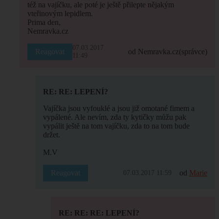
též na vajíčku, ale poté je ještě přilepte nějakým
vteřinovým lepidlem.
Prima den,
Nemravka.cz
07.03.2017
Reagovat
od Nemravka.cz
(správce)
11:49
RE: RE: LEPENÍ?
Vajíčka jsou vyfouklé a jsou již omotané fimem a
vypálené. Ale nevím, zda ty kytičky můžu pak
vypálit ještě na tom vajíčku, zda to na tom bude
držet.
M.V
Reagovat
od
Marie
07.03.2017 11:59
RE: RE: RE: LEPENÍ?