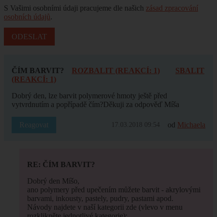
S Vašimi osobními údaji pracujeme dle našich
zásad zpracování
osobních údajů
.
ČÍM BARVIT?
ROZBALIT (REAKCÍ: 1)
SBALIT
(REAKCÍ: 1)
Dobrý den, lze barvit polymerové hmoty ještě před
vytvrdnutím a popřípadě čím?Děkuji za odpověď Míša
Reagovat
od
Michaela
17.03.2018 09:54
RE: ČÍM BARVIT?
Dobrý den Míšo,
ano polymery před upečením můžete barvit - akrylovými
barvami, inkousty, pastely, pudry, pastami apod.
Návody najdete v naší kategorii zde (vlevo v menu
rozklikněte jednotlivé kategorie):