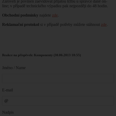
Zároveň je povinen zaevidovat přijatou tržbu u správce daně on-
line; v případě technického výpadku pak nejpozději do 48 hodin.
Obchodní podmínky
najdete
zde
.
Reklamační protokol
si v případě potřeby můžete stáhnout
zde
.
Reakce na příspěvek: Komponenty (30.06.2013 18:55)
Jméno / Name
E-mail
Nadpis