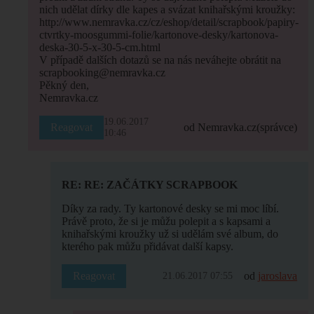
nich udělat dírky dle kapes a svázat knihařskými kroužky:
http://www.nemravka.cz/cz/eshop/detail/scrapbook/papiry-
ctvrtky-moosgummi-folie/kartonove-desky/kartonova-
deska-30-5-x-30-5-cm.html
V případě dalších dotazů se na nás neváhejte obrátit na
scrapbooking@nemravka.cz
Pěkný den,
Nemravka.cz
19.06.2017
Reagovat
od Nemravka.cz
(správce)
10:46
RE: RE: ZAČÁTKY SCRAPBOOK
Díky za rady. Ty kartonové desky se mi moc líbí.
Právě proto, že si je můžu polepit a s kapsami a
knihařskými kroužky už si udělám své album, do
kterého pak můžu přidávat další kapsy.
Reagovat
od
jaroslava
21.06.2017 07:55