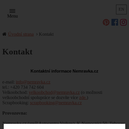
EN
Menu
Úvodní strana
Kontakt
Kontakt
Kontaktní informace Nemravka.cz
e-mail:
info@nemravka.cz
tel.: +420 734 742 604
Velkoobchod:
velkoobchod@nemravka.cz
(o možnosti
velkoobchodní spolupráce se dozvíte více
zde.
)
Scrapbooking:
scrapbooking@nemravka.cz
Provozovna:
Nemravka.cz (areál Autocentra Vojkov), K Nemocnici 50, Tehovec
- Vojkov, 251 52