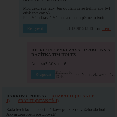
Moc děkuji za rady. Jen doufám že se trefím, aby byl
otisk správný :-)
Přeji Vám krásné Vánoce a mnoho pěkného tvoření
Reagovat
od
Irena
21.12.2016 13:13
RE: RE: RE: VYŘEZÁVACÍ ŠABLONY A
RAZÍTKA TIM HOLTZ
Není zač! Ať se daří!
21.12.2016
Reagovat
od Nemravka.cz
(správce
13:43
DÁRKOVÝ POUKAZ
ROZBALIT (REAKCÍ:
1)
SBALIT (REAKCÍ: 1)
Ráda bych koupila dceři dárkový poukaz do vašeho obchodu.
Jakým způsobem postupovat?