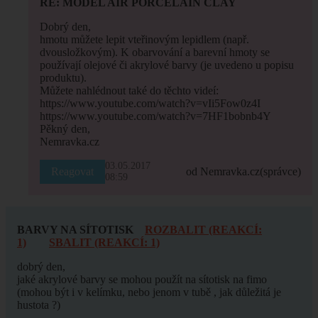
RE: MODEL AIR PORCELAIN CLAY
Dobrý den,
hmotu můžete lepit vteřinovým lepidlem (např.
dvousložkovým). K obarvování a barevní hmoty se
používají olejové či akrylové barvy (je uvedeno u popisu
produktu).
Můžete nahlédnout také do těchto videí:
https://www.youtube.com/watch?v=vIi5Fow0z4I
https://www.youtube.com/watch?v=7HF1bobnb4Y
Pěkný den,
Nemravka.cz
03.05.2017
Reagovat
od Nemravka.cz
(správce)
08:59
BARVY NA SÍTOTISK
ROZBALIT (REAKCÍ:
1)
SBALIT (REAKCÍ: 1)
dobrý den,
jaké akrylové barvy se mohou použít na sítotisk na fimo
(mohou být i v kelímku, nebo jenom v tubě , jak důležitá je
hustota ?)