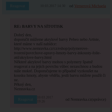
Reagovat
od
Vernerová Michaela
10.03.2017 14:30
RE: BARVY NA SÍTOTISK
Dobrý den,
doporučit můžeme akrylové barvy Pebeo nebo Artiste,
které máme v naší nabídce:
http://www.nemravka.cz/cz/eshop/polymerove-
tvoreni/povrchove-upravy-hmoty-barvy-inkousty-folie-
atd/akrylove-barvy.html
Některé akrylové barvy mohou s polymery špatně
reagovat a na jejich povrchu vůbec nezaschnou a budou
stále mokré. Doporučujeme to případně vyzkoušet na
kousku hmoty, abyste věděla, jestli barvu můžete použít či
ne.
Pěkný den,
Nemravka.cz
10.03.2017
Reagovat
od Nemravka.cz
(správce)
19:26