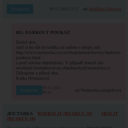
Reagovat
od
Jindřiška Fišerová
08.12.2016 23:15
RE: DÁRKOVÝ POUKAZ
Dobrý den,
stačí si ho dát do košíku na našem e-shopu zde:
http://www.nemravka.cz/cz/eshop/nemravkoviny/darkove-
poukazy.html
a poté odeslat objednávku. V případě dotazů nás
neváhejte kontaktovat na objednavky@nemravka.cz
Děkujeme a pěkný den,
Katka Hromasová
09.12.2016
Reagovat
od Nemravka.cz
(správce)
08:44
ДОСТАВКА
ROZBALIT (REAKCÍ: 10)
SBALIT
(REAKCÍ: 10)