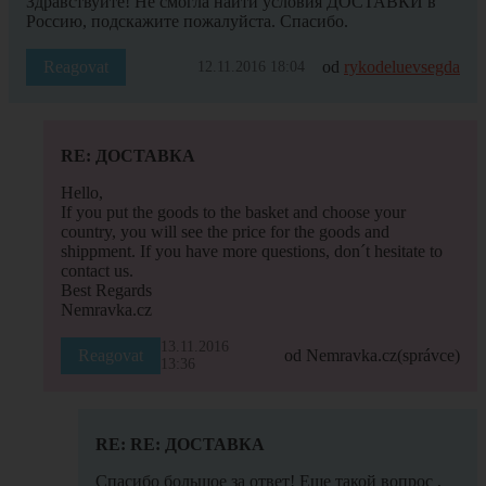
Здравствуйте! Не смогла найти условия ДОСТАВКИ в
Россию, подскажите пожалуйста. Спасибо.
Reagovat
od
rykodeluevsegda
12.11.2016 18:04
RE: ДОСТАВКА
Hello,
If you put the goods to the basket and choose your
country, you will see the price for the goods and
shippment. If you have more questions, don´t hesitate to
contact us.
Best Regards
Nemravka.cz
13.11.2016
Reagovat
od Nemravka.cz
(správce)
13:36
RE: RE: ДОСТАВКА
Спасибо большое за ответ! Еще такой вопрос ,