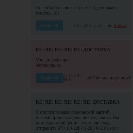
Спасибо большое за ответ ! Удачи вам и
успехов ))))
Reagovat
od
Елена
18.11.2016 23:27
RE: RE: RE: RE: RE: ДОСТАВКА
You are welcome!
Nemravka.cz
21.11.2016
Reagovat
od Nemravka.cz
(správce
08:10
RE: RE: RE: RE: RE: RE: ДОСТАВКА
Я оплатила заказ банковской картой,
платеж прошел, а дальше что делать? Вы
прислали сообщение , что надо сюда
отправить 670100-2207162954/6210, но я