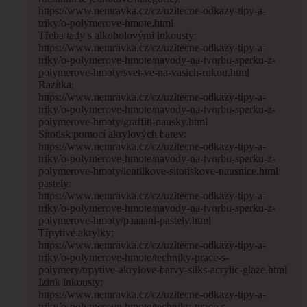
https://www.nemravka.cz/cz/uzitecne-odkazy-tipy-a-
triky/o-polymerove-hmote.html
Třeba tady s alkoholovými inkousty:
https://www.nemravka.cz/cz/uzitecne-odkazy-tipy-a-
triky/o-polymerove-hmote/navody-na-tvorbu-sperku-z-
polymerove-hmoty/svet-ve-na-vasich-rukou.html
Razítka:
https://www.nemravka.cz/cz/uzitecne-odkazy-tipy-a-
triky/o-polymerove-hmote/navody-na-tvorbu-sperku-z-
polymerove-hmoty/graffiti-nausky.html
Sítotisk pomocí akrylových barev:
https://www.nemravka.cz/cz/uzitecne-odkazy-tipy-a-
triky/o-polymerove-hmote/navody-na-tvorbu-sperku-z-
polymerove-hmoty/lentilkove-sitotiskove-nausnice.html
pastely:
https://www.nemravka.cz/cz/uzitecne-odkazy-tipy-a-
triky/o-polymerove-hmote/navody-na-tvorbu-sperku-z-
polymerove-hmoty/paaaani-pastely.html
Třpytivé akrylky:
https://www.nemravka.cz/cz/uzitecne-odkazy-tipy-a-
triky/o-polymerove-hmote/techniky-prace-s-
polymery/trpytive-akrylove-barvy-silks-acrylic-glaze.html
Izink inkousty:
https://www.nemravka.cz/cz/uzitecne-odkazy-tipy-a-
triky/o-polymerove-hmote/techniky-prace-s-