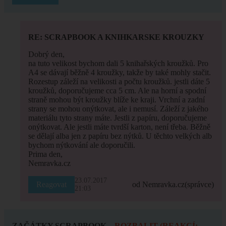
RE: SCRAPBOOK A KNIHKARSKE KROUZKY
Dobrý den,
na tuto velikost bychom dali 5 knihařských kroužků. Pro
A4 se dávají běžně 4 kroužky, takže by také mohly stačit.
Rozestup záleží na velikosti a počtu kroužků. jestli dáte 5
kroužků, doporučujeme cca 5 cm. Ale na horní a spodní
straně mohou být kroužky blíže ke kraji. Vrchní a zadní
strany se mohou onýtkovat, ale i nemusí. Záleží z jakého
materiálu tyto strany máte. Jestli z papíru, doporučujeme
onýtkovat. Ale jestli máte tvrdší karton, není třeba. Běžně
se dělají alba jen z papíru bez nýtků. U těchto velkých alb
bychom nýtkování ale doporučili.
Prima den,
Nemravka.cz
23.07.2017
Reagovat
od Nemravka.cz
(správce)
21:03
ZAČÁTKY SCRAPBOOK
ROZBALIT (REAKCÍ: