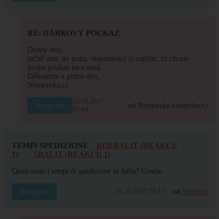
RE: DÁRKOVÝ POUKAZ
Dobrý den,
určitě ano, do pozn. objednávky si napište, že chcete
poslat poukaz na e-mail.
Děkujeme a prima den,
Nemravka.cz
16.10.2017
Reagovat
od Nemravka.cz
(správce)
09:44
TEMPI SPEDIZIONE
ROZBALIT (REAKCÍ:
1)
SBALIT (REAKCÍ: 1)
Quali sono i tempi di spedizione in Italia? Grazie.
Reagovat
od
Stefania
01.10.2017 09:17