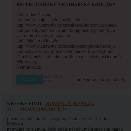
RE: PRŮCHODKY A KNIHAŘSKÉ KROUŽKY
Dobrý den Zuzano,
průchodky najdete zde v naší nabídce:
http://www.nemravka.cz/cz/eshop/dokoncovaci-prace-
komponenty/bizuterni-a-jine-komponenty/pandorky-a-
vse-okolo-cvocky-retizky.html
knihařské kroužky zde:
http://www.nemravka.cz/cz/eshop/scrapbook/nastroje-
pomucky-rezacky-a-raznice/kniharske-krouzky.html
Zboží si můžete objednat on-line a nechat si poslat domů.
Pěkný den,
Nemravka.cz
14.10.2016
Reagovat
od Nemravka.cz
(správce)
11:33
KŘEHKÉ FIMO
ROZBALIT (REAKCÍ:
1)
SBALIT (REAKCÍ: 1)
prosím o radu, čím to je,že po upečení je výrobek z fima
křehký a
normálně ho zlomím. Peču podle návodu,mám specielní malou