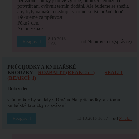
hedvábné šňůrky jsou ve výrobě, bohužel nemůžeme
potvrdit ani ovlivnit termín dodání. Ale budeme se snažit,
aby byly na našem e-shopu v co nejkratší možné době.
Děkujeme za trpělivost.
Pěkný den,
Nemravka.cz
18.10.2016
Reagovat
od Nemravka.cz
(správce)
11:08
PRŮCHODKY A KNIHAŘSKÉ
KROUŽKY
ROZBALIT (REAKCÍ: 1)
SBALIT
(REAKCÍ: 1)
Dobrý den,
sháním kde by se daly v Brně udělat průchodky, a k tomu
knihařské kroužky na svázání.
Reagovat
od
Zuzka
13.10.2016 16:17