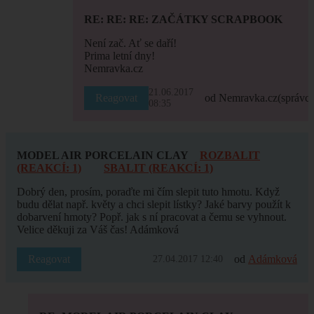
RE: RE: RE: ZAČÁTKY SCRAPBOOK
Není zač. Ať se daří!
Prima letní dny!
Nemravka.cz
21.06.2017
Reagovat
od Nemravka.cz
(správce
08:35
MODEL AIR PORCELAIN CLAY
ROZBALIT
(REAKCÍ: 1)
SBALIT (REAKCÍ: 1)
Dobrý den, prosím, poraďte mi čím slepit tuto hmotu. Když
budu dělat např. květy a chci slepit lístky? Jaké barvy použít k
dobarvení hmoty? Popř. jak s ní pracovat a čemu se vyhnout.
Velice děkuji za Váš čas! Adámková
Reagovat
od
Adámková
27.04.2017 12:40