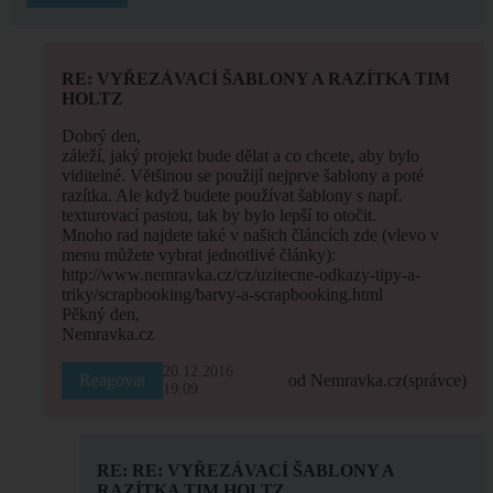
RE: VYŘEZÁVACÍ ŠABLONY A RAZÍTKA TIM
HOLTZ
Dobrý den,
záleží, jaký projekt bude dělat a co chcete, aby bylo
viditelné. Většinou se použijí nejprve šablony a poté
razítka. Ale když budete používat šablony s např.
texturovací pastou, tak by bylo lepší to otočit.
Mnoho rad najdete také v našich článcích zde (vlevo v
menu můžete vybrat jednotlivé články):
http://www.nemravka.cz/cz/uzitecne-odkazy-tipy-a-
triky/scrapbooking/barvy-a-scrapbooking.html
Pěkný den,
Nemravka.cz
20.12.2016
Reagovat
od Nemravka.cz
(správce)
19:09
RE: RE: VYŘEZÁVACÍ ŠABLONY A
RAZÍTKA TIM HOLTZ