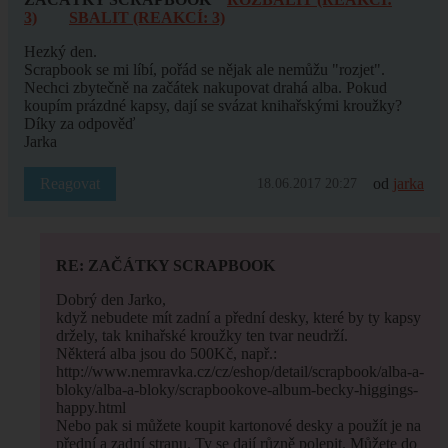
3)
SBALIT (REAKCÍ: 3)
Hezký den.
Scrapbook se mi líbí, pořád se nějak ale nemůžu "rozjet".
Nechci zbytečně na začátek nakupovat drahá alba. Pokud
koupím prázdné kapsy, dají se svázat knihařskými kroužky?
Díky za odpověď
Jarka
Reagovat
od
jarka
18.06.2017 20:27
RE: ZAČÁTKY SCRAPBOOK
Dobrý den Jarko,
když nebudete mít zadní a přední desky, které by ty kapsy
držely, tak knihařské kroužky ten tvar neudrží.
Některá alba jsou do 500Kč, např.:
http://www.nemravka.cz/cz/eshop/detail/scrapbook/alba-a-
bloky/alba-a-bloky/scrapbookove-album-becky-higgings-
happy.html
Nebo pak si můžete koupit kartonové desky a použít je na
přední a zadní stranu. Ty se dají různě polepit. Můžete do