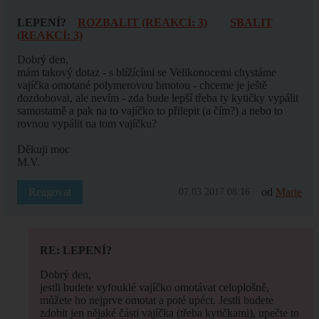
LEPENÍ?
ROZBALIT (REAKCÍ: 3)
SBALIT
(REAKCÍ: 3)
Dobrý den,
mám takový dotaz - s blížícími se Velikonocemi chystáme
vajíčka omotané polymerovou hmotou - chceme je ještě
dozdobovat, ale nevím - zda bude lepší třeba ty kytičky vypálit
samostatně a pak na to vajíčko to přilepit (a čím?) a nebo to
rovnou vypálit na tom vajíčku?
Děkuji moc
M.V.
Reagovat
od
Marie
07.03.2017 08:16
RE: LEPENÍ?
Dobrý den,
jestli budete vyfouklé vajíčko omotávat celoplošně,
můžete ho nejprve omotat a poté upéct. Jestli budete
zdobit jen nějaké části vajíčka (třeba kytičkami), upečte to