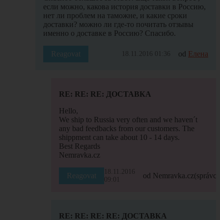
если можно, какова история доставки в Россию,
нет ли проблем на таможне, и какие сроки
доставки? можно ли где-то почитать отзывы
именно о доставке в Россию? Спасибо.
Reagovat
od
Елена
18.11.2016 01:36
RE: RE: RE: ДОСТАВКА
Hello,
We ship to Russia very often and we haven´t
any bad feedbacks from our customers. The
shippment can take about 10 - 14 days.
Best Regards
Nemravka.cz
18.11.2016
Reagovat
od Nemravka.cz
(správce
09:01
RE: RE: RE: RE: ДОСТАВКА