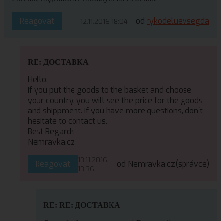
Reagovat
od
rykodeluevsegda
12.11.2016 18:04
RE: ДОСТАВКА
Hello,
If you put the goods to the basket and choose
your country, you will see the price for the goods
and shippment. If you have more questions, don´t
hesitate to contact us.
Best Regards
Nemravka.cz
13.11.2016
Reagovat
od Nemravka.cz
(správce)
13:36
RE: RE: ДОСТАВКА