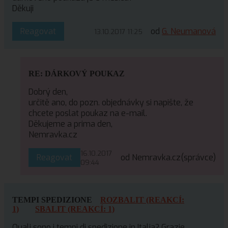
Děkuji
Reagovat
od
G. Neumanová
13.10.2017 11:25
RE: DÁRKOVÝ POUKAZ
Dobrý den,
určitě ano, do pozn. objednávky si napište, že
chcete poslat poukaz na e-mail.
Děkujeme a prima den,
Nemravka.cz
16.10.2017
Reagovat
od Nemravka.cz
(správce)
09:44
TEMPI SPEDIZIONE
ROZBALIT (REAKCÍ:
1)
SBALIT (REAKCÍ: 1)
Quali sono i tempi di spedizione in Italia? Grazie.