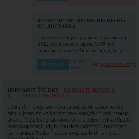
RE: RE: RE: RE: RE: RE: RE: RE: RE:
RE: ДОСТАВКА
Скажите пожалуйста, у меня заказ был на
2912 руб, а сняли с карты 7579 руб,
подскажите почему?Больше чем в два раза...
28.11.2016
Reagovat
od
rykodeluevsegd
13:48
HEDVÁBNÉ ŠŇŮRKY
ROZBALIT (REAKCÍ:
1)
SBALIT (REAKCÍ: 1)
Dobrý den, dnes jsem chtěla udělat objednávku, ale
zjistila jsem, že velká část hedvábných šňůrek není na
skladu. Měly být značnou částí mé objednávky. Můžete
prosím upřesnit, kdy budou doskladněny? U modrých
jsem si dala "hlídání", ale je to už asi 14 dní a nejsou.