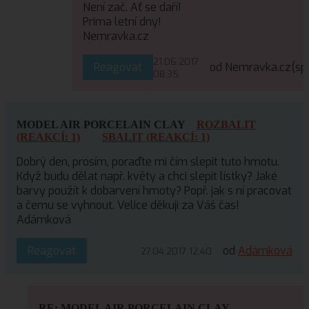
Není zač. Ať se daří!
Prima letní dny!
Nemravka.cz
21.06.2017
Reagovat
od Nemravka.cz
(sp
08:35
MODEL AIR PORCELAIN CLAY
ROZBALIT
(REAKCÍ: 1)
SBALIT (REAKCÍ: 1)
Dobrý den, prosím, poraďte mi čím slepit tuto hmotu.
Když budu dělat např. květy a chci slepit lístky? Jaké
barvy použít k dobarvení hmoty? Popř. jak s ní pracovat
a čemu se vyhnout. Velice děkuji za Váš čas!
Adámková
Reagovat
od
Adámková
27.04.2017 12:40
RE: MODEL AIR PORCELAIN CLAY