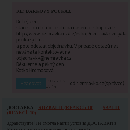
RE: DÁRKOVÝ POUKAZ
Dobrý den,
stačí si ho dát do košíku na našem e-shopu zde:
http://www.nemravka.cz/cz/eshop/nemravkoviny/dar
poukazy.html
a poté odeslat objednávku. V případě dotazů nás
neváhejte kontaktovat na
objednavky@nemravka.cz
Děkujeme a pěkný den,
Katka Hromasová
09.12.2016
Reagovat
od Nemravka.cz
(správce)
08:44
ДОСТАВКА
ROZBALIT (REAKCÍ: 10)
SBALIT
(REAKCÍ: 10)
Здравствуйте! Не смогла найти условия ДОСТАВКИ в
Россию, подскажите пожалуйста. Спасибо.