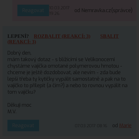
10.03.2017
Reagovat
od Nemravka.cz
(správce)
19:26
LEPENÍ?
ROZBALIT (REAKCÍ: 3)
SBALIT
(REAKCÍ: 3)
Dobrý den,
mám takový dotaz - s blížícími se Velikonocemi
chystáme vajíčka omotané polymerovou hmotou -
chceme je ještě dozdobovat, ale nevím - zda bude
lepší třeba ty kytičky vypálit samostatně a pak na to
vajíčko to přilepit (a čím?) a nebo to rovnou vypálit na
tom vajíčku?
Děkuji moc
M.V.
Reagovat
od
Marie
07.03.2017 08:16