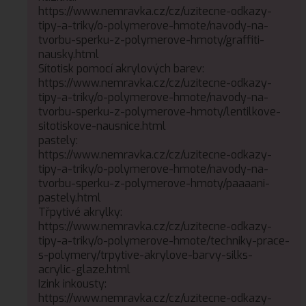
https://www.nemravka.cz/cz/uzitecne-odkazy-
tipy-a-triky/o-polymerove-hmote/navody-na-
tvorbu-sperku-z-polymerove-hmoty/graffiti-
nausky.html
Sítotisk pomocí akrylových barev:
https://www.nemravka.cz/cz/uzitecne-odkazy-
tipy-a-triky/o-polymerove-hmote/navody-na-
tvorbu-sperku-z-polymerove-hmoty/lentilkove-
sitotiskove-nausnice.html
pastely:
https://www.nemravka.cz/cz/uzitecne-odkazy-
tipy-a-triky/o-polymerove-hmote/navody-na-
tvorbu-sperku-z-polymerove-hmoty/paaaani-
pastely.html
Třpytivé akrylky:
https://www.nemravka.cz/cz/uzitecne-odkazy-
tipy-a-triky/o-polymerove-hmote/techniky-prace-
s-polymery/trpytive-akrylove-barvy-silks-
acrylic-glaze.html
Izink inkousty:
https://www.nemravka.cz/cz/uzitecne-odkazy-