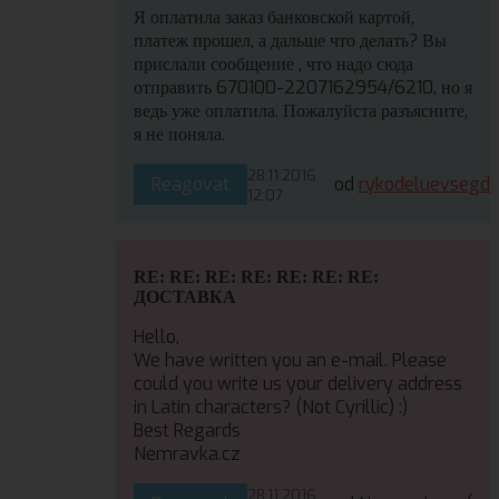
Я оплатила заказ банковской картой,
платеж прошел, а дальше что делать? Вы
прислали сообщение , что надо сюда
отправить 670100-2207162954/6210, но я
ведь уже оплатила. Пожалуйста разъясните,
я не поняла.
28.11.2016
Reagovat
od
rykodeluevsegd
12:07
RE: RE: RE: RE: RE: RE: RE:
ДОСТАВКА
Hello,
We have written you an e-mail. Please
could you write us your delivery address
in Latin characters? (Not Cyrillic) :)
Best Regards
Nemravka.cz
28.11.2016