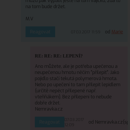
můžu pak vypálit ještě na tom vajíčku, zda to
na tom bude držet.
M.V
Reagovat
od
Marie
07.03.2017 11:59
RE: RE: RE: LEPENÍ?
Ano můžete, ale je potřeba upečenou a
neupečenou hmotu něčím "přilepit". Jako
pojidlo stačí tekutá polymerová hmota.
Nebo po upečení to tam přilepit lepidlem
(určitě nepéct přilepené např.
vteřiňákem). Bez přilepení to nebude
dobře držet.
Nemravka.cz
07.03.2017
Reagovat
od Nemravka.cz
(sp
12:09