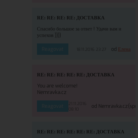
RE: RE: RE: RE: ДОСТАВКА
Спасибо большое за ответ ! Удачи вам и
успехов ))))
Reagovat
od
Елена
18.11.2016 23:27
RE: RE: RE: RE: RE: ДОСТАВКА
You are welcome!
Nemravka.cz
21.11.2016
Reagovat
od Nemravka.cz
(spr
08:10
RE: RE: RE: RE: RE: RE: ДОСТАВКА