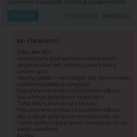
vytvrdnutím a popřípadě čím?Děkuji za odpověď Míša
Reagovat
od
Michaela
17.03.2018 09:54
RE: ČÍM BARVIT?
Dobrý den Míšo,
ano polymery před upečením můžete barvit -
akrylovými barvami, inkousty, pastely, pudry,
pastami apod.
Návody najdete v naší kategorii zde (vlevo v menu
rozklikněte jednotlivé kategorie):
https://www.nemravka.cz/cz/uzitecne-odkazy-
tipy-a-triky/o-polymerove-hmote.html
Třeba tady s alkoholovými inkousty:
https://www.nemravka.cz/cz/uzitecne-odkazy-
tipy-a-triky/o-polymerove-hmote/navody-na-
tvorbu-sperku-z-polymerove-hmoty/svet-ve-na-
vasich-rukou.html
Razítka: