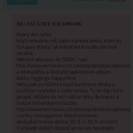
RE: ZAČÁTKY SCRAPBOOK
Dobrý den Jarko,
když nebudete mít zadní a přední desky, které by
ty kapsy držely, tak knihařské kroužky ten tvar
neudrží.
Některá alba jsou do 500Kč, např.:
http://www.nemravka.cz/cz/eshop/detail/scrapbook/a
a-bloky/alba-a-bloky/scrapbookove-album-
becky-higgings-happy.html
Nebo pak si můžete koupit kartonové desky a
použít je na přední a zadní stranu. Ty se dají různě
polepit. Můžete do nich udělat dírky dle kapes a
svázat knihařskými kroužky:
http://www.nemravka.cz/cz/eshop/detail/scrapbook/p
ctvrtky-moosgummi-folie/kartonove-
desky/kartonova-deska-30-5-x-30-5-cm.html
V případě dalších dotazů se na nás neváhejte