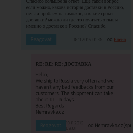
Спасибо большое за ответ! Еще такой вопрос ,
если можно, какова история доставки в Россию,
нет ли проблем на таможне, и какие сроки
доставки? можно ли где-то почитать отзывы
именно о доставке в Россию? Спасибо.
Reagovat
od
Елена
18.11.2016 01:36
RE: RE: RE: ДОСТАВКА
Hello,
We ship to Russia very often and we
haven´t any bad feedbacks from our
customers. The shippment can take
about 10 - 14 days.
Best Regards
Nemravka.cz
18.11.2016
Reagovat
od Nemravka.cz
(spr
09:01