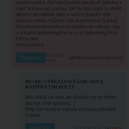
a poté razítka. Ale když budete používat šablony s
např. texturovací pastou, tak by bylo lepší to otočit.
Mnoho rad najdete také v našich článcích zde
(vlevo v menu můžete vybrat jednotlivé články):
http://www.nemravka.cz/cz/uzitecne-odkazy-tipy-
a-triky/scrapbooking/barvy-a-scrapbooking.html
Pěkný den,
Nemravka.cz
20.12.2016
Reagovat
od Nemravka.cz
(správce)
19:09
RE: RE: VYŘEZÁVACÍ ŠABLONY A
RAZÍTKA TIM HOLTZ
Moc děkuji za rady. Jen doufám že se trefím,
aby byl otisk správný :-)
Přeji Vám krásné Vánoce a mnoho pěkného
tvoření
Reagovat
od
Irena
21.12.2016 13:13