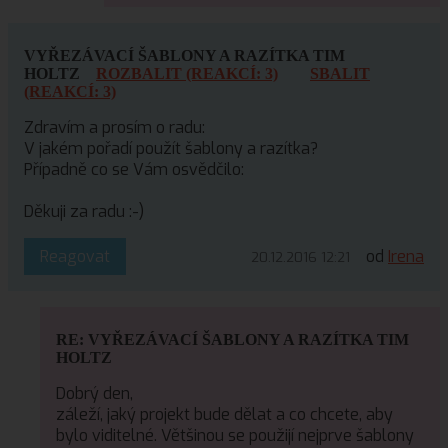
VYŘEZÁVACÍ ŠABLONY A RAZÍTKA TIM
HOLTZ
ROZBALIT (REAKCÍ: 3)
SBALIT
(REAKCÍ: 3)
Zdravím a prosím o radu:
V jakém pořadí použít šablony a razítka?
Případně co se Vám osvědčilo:
Děkuji za radu :-)
Reagovat
od
Irena
20.12.2016 12:21
RE: VYŘEZÁVACÍ ŠABLONY A RAZÍTKA TIM
HOLTZ
Dobrý den,
záleží, jaký projekt bude dělat a co chcete, aby
bylo viditelné. Většinou se použijí nejprve šablony