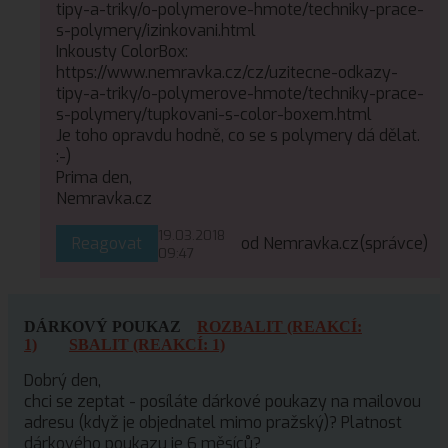
tipy-a-triky/o-polymerove-hmote/techniky-prace-
s-polymery/izinkovani.html
Inkousty ColorBox:
https://www.nemravka.cz/cz/uzitecne-odkazy-
tipy-a-triky/o-polymerove-hmote/techniky-prace-
s-polymery/tupkovani-s-color-boxem.html
Je toho opravdu hodně, co se s polymery dá dělat.
:-)
Prima den,
Nemravka.cz
19.03.2018
Reagovat
od Nemravka.cz
(správce)
09:47
DÁRKOVÝ POUKAZ
ROZBALIT (REAKCÍ:
1)
SBALIT (REAKCÍ: 1)
Dobrý den,
chci se zeptat - posíláte dárkové poukazy na mailovou
adresu (když je objednatel mimo pražský)? Platnost
dárkového poukazu je 6 měsíců?