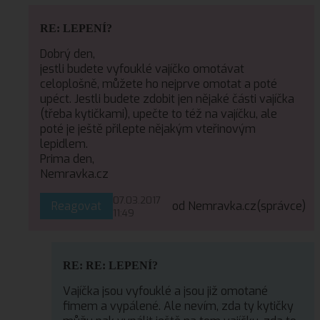
RE: LEPENÍ?
Dobrý den,
jestli budete vyfouklé vajíčko omotávat
celoplošně, můžete ho nejprve omotat a poté
upéct. Jestli budete zdobit jen nějaké části vajíčka
(třeba kytičkami), upečte to též na vajíčku, ale
poté je ještě přilepte nějakým vteřinovým
lepidlem.
Prima den,
Nemravka.cz
07.03.2017
Reagovat
od Nemravka.cz
(správce)
11:49
RE: RE: LEPENÍ?
Vajíčka jsou vyfouklé a jsou již omotané
fimem a vypálené. Ale nevím, zda ty kytičky