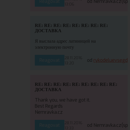
Reagovat
od Nemravka.cz
(sp
13:06
RE: RE: RE: RE: RE: RE: RE: RE:
ДОСТАВКА
Я выслала адрес латиницей на
электронную почту
28.11.2016
Reagovat
od
rykodeluevsegd
13:20
RE: RE: RE: RE: RE: RE: RE: RE: RE:
ДОСТАВКА
Thank you, we have got it.
Best Regards
Nemravka.cz
28.11.2016
Reagovat
od Nemravka.cz
(sp
13:33