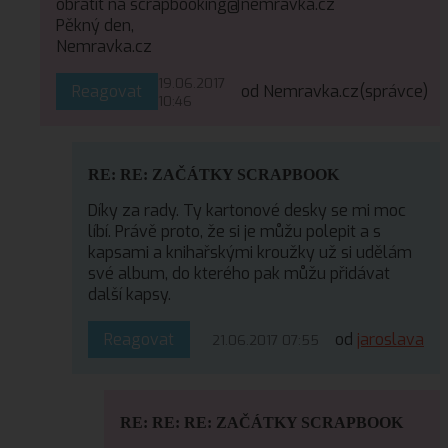
obrátit na scrapbooking@nemravka.cz
Pěkný den,
Nemravka.cz
19.06.2017
Reagovat
od Nemravka.cz
(správce)
10:46
RE: RE: ZAČÁTKY SCRAPBOOK
Díky za rady. Ty kartonové desky se mi moc
líbí. Právě proto, že si je můžu polepit a s
kapsami a knihařskými kroužky už si udělám
své album, do kterého pak můžu přidávat
další kapsy.
Reagovat
od
jaroslava
21.06.2017 07:55
RE: RE: RE: ZAČÁTKY SCRAPBOOK