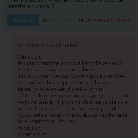
důležitá je hustota ?)
Reagovat
od
Vernerová Michaela
10.03.2017 14:30
RE: BARVY NA SÍTOTISK
Dobrý den,
doporučit můžeme akrylové barvy Pebeo nebo
Artiste, které máme v naší nabídce:
http://www.nemravka.cz/cz/eshop/polymerove-
tvoreni/povrchove-upravy-hmoty-barvy-
inkousty-folie-atd/akrylove-barvy.html
Některé akrylové barvy mohou s polymery špatně
reagovat a na jejich povrchu vůbec nezaschnou a
budou stále mokré. Doporučujeme to případně
vyzkoušet na kousku hmoty, abyste věděla, jestli
barvu můžete použít či ne.
Pěkný den,
Nemravka.cz