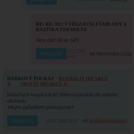
RE: RE: RE: VYŘEZÁVACÍ ŠABLONY A
RAZÍTKA TIM HOLTZ
Není zač! Ať se daří!
21.12.2016
Reagovat
od Nemravka.cz
(sp
13:43
DÁRKOVÝ POUKAZ
ROZBALIT (REAKCÍ:
1)
SBALIT (REAKCÍ: 1)
Ráda bych koupila dceři dárkový poukaz do vašeho
obchodu.
Jakým způsobem postupovat?
Reagovat
od
Jindřiška Fišerová
08.12.2016 23:15