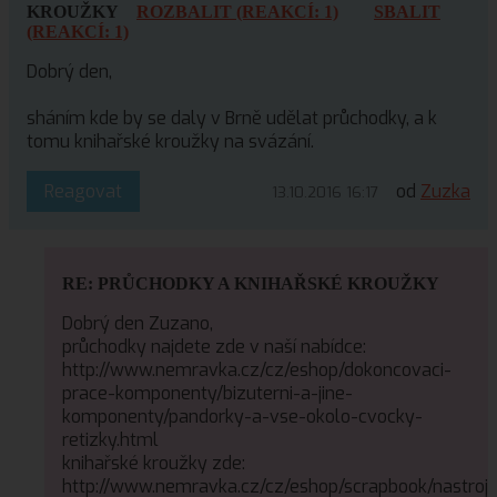
KROUŽKY
ROZBALIT (REAKCÍ: 1)
SBALIT
(REAKCÍ: 1)
Dobrý den,
sháním kde by se daly v Brně udělat průchodky, a k
tomu knihařské kroužky na svázání.
Reagovat
od
Zuzka
13.10.2016 16:17
RE: PRŮCHODKY A KNIHAŘSKÉ KROUŽKY
Dobrý den Zuzano,
průchodky najdete zde v naší nabídce:
http://www.nemravka.cz/cz/eshop/dokoncovaci-
prace-komponenty/bizuterni-a-jine-
komponenty/pandorky-a-vse-okolo-cvocky-
retizky.html
knihařské kroužky zde:
http://www.nemravka.cz/cz/eshop/scrapbook/nastroj