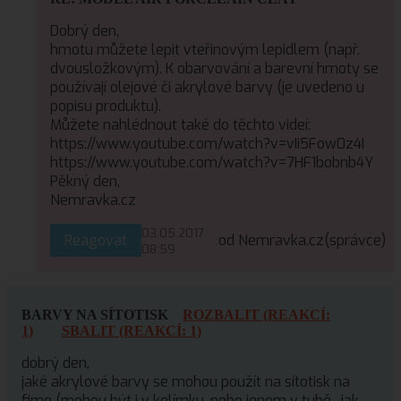
Dobrý den,
hmotu můžete lepit vteřinovým lepidlem (např.
dvousložkovým). K obarvování a barevní hmoty se
používají olejové či akrylové barvy (je uvedeno u
popisu produktu).
Můžete nahlédnout také do těchto videí:
https://www.youtube.com/watch?v=vIi5Fow0z4I
https://www.youtube.com/watch?v=7HF1bobnb4Y
Pěkný den,
Nemravka.cz
03.05.2017
Reagovat
od Nemravka.cz
(správce)
08:59
BARVY NA SÍTOTISK
ROZBALIT (REAKCÍ:
1)
SBALIT (REAKCÍ: 1)
dobrý den,
jaké akrylové barvy se mohou použít na sítotisk na
fimo (mohou být i v kelímku, nebo jenom v tubě , jak