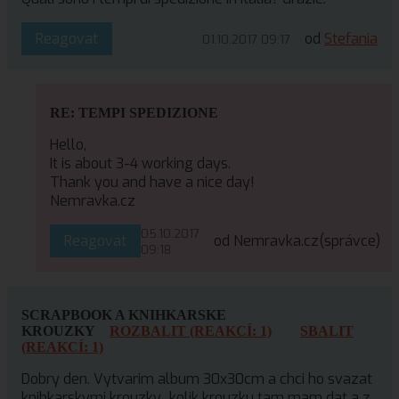
Reagovat
od
Stefania
01.10.2017 09:17
RE: TEMPI SPEDIZIONE
Hello,
It is about 3-4 working days.
Thank you and have a nice day!
Nemravka.cz
05.10.2017
Reagovat
od Nemravka.cz
(správce)
09:18
SCRAPBOOK A KNIHKARSKE
KROUZKY
ROZBALIT (REAKCÍ: 1)
SBALIT
(REAKCÍ: 1)
Dobry den. Vytvarim album 30x30cm a chci ho svazat
knihkarskymi krouzky.. kolik krouzku tam mam dat a z