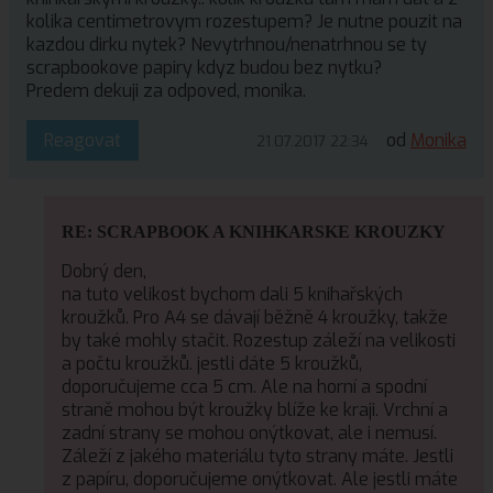
kolika centimetrovym rozestupem? Je nutne pouzit na
kazdou dirku nytek? Nevytrhnou/nenatrhnou se ty
scrapbookove papiry kdyz budou bez nytku?
Predem dekuji za odpoved, monika.
Reagovat
od
Monika
21.07.2017 22:34
RE: SCRAPBOOK A KNIHKARSKE KROUZKY
Dobrý den,
na tuto velikost bychom dali 5 knihařských
kroužků. Pro A4 se dávají běžně 4 kroužky, takže
by také mohly stačit. Rozestup záleží na velikosti
a počtu kroužků. jestli dáte 5 kroužků,
doporučujeme cca 5 cm. Ale na horní a spodní
straně mohou být kroužky blíže ke kraji. Vrchní a
zadní strany se mohou onýtkovat, ale i nemusí.
Záleží z jakého materiálu tyto strany máte. Jestli
z papíru, doporučujeme onýtkovat. Ale jestli máte