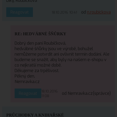
Díky, Roubíčková
Reagovat
od
n.roubickova
18.10.2016 10:41
RE: HEDVÁBNÉ ŠŇŮRKY
Dobrý den paní Roubíčková,
hedvábné šňůrky jsou ve výrobě, bohužel
nemůžeme potvrdit ani ovlivnit termín dodání. Ale
budeme se snažit, aby byly na našem e-shopu v
co nejkratší možné době.
Děkujeme za trpělivost.
Pěkný den,
Nemravka.cz
18.10.2016
Reagovat
od Nemravka.cz
(správce)
11:08
PRŮCHODKY A KNIHAŘSKÉ