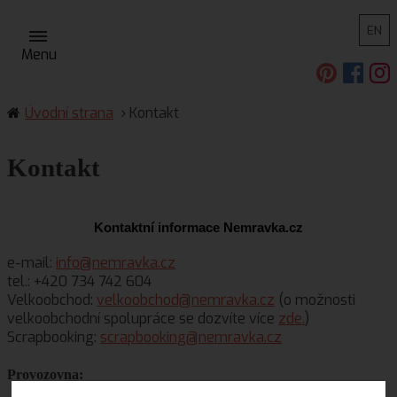
EN
Menu
Úvodní strana
Kontakt
Kontakt
Kontaktní informace Nemravka.cz
e-mail:
info@nemravka.cz
tel.: +420 734 742 604
Velkoobchod:
velkoobchod@nemravka.cz
(o možnosti
velkoobchodní spolupráce se dozvíte více
zde.
)
Scrapbooking:
scrapbooking@nemravka.cz
Provozovna: