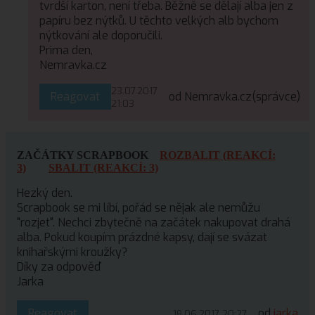
tvrdší karton, není třeba. Běžně se dělají alba jen z
papíru bez nýtků. U těchto velkých alb bychom
nýtkování ale doporučili.
Prima den,
Nemravka.cz
23.07.2017
Reagovat
od Nemravka.cz
(správce)
21:03
ZAČÁTKY SCRAPBOOK
ROZBALIT (REAKCÍ:
3)
SBALIT (REAKCÍ: 3)
Hezký den.
Scrapbook se mi líbí, pořád se nějak ale nemůžu
"rozjet". Nechci zbytečně na začátek nakupovat drahá
alba. Pokud koupím prázdné kapsy, dají se svázat
knihařskými kroužky?
Díky za odpověď
Jarka
Reagovat
od
jarka
18.06.2017 20:27