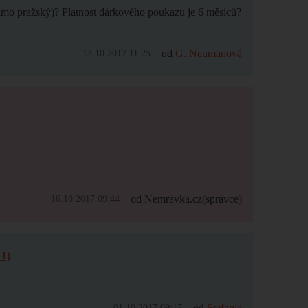
mimo pražský)? Platnost dárkového poukazu je 6 měsíců?
od
G. Neumanová
13.10.2017 11:25
od Nemravka.cz
(správce)
16.10.2017 09:44
1)
od
Stefania
01.10.2017 09:17