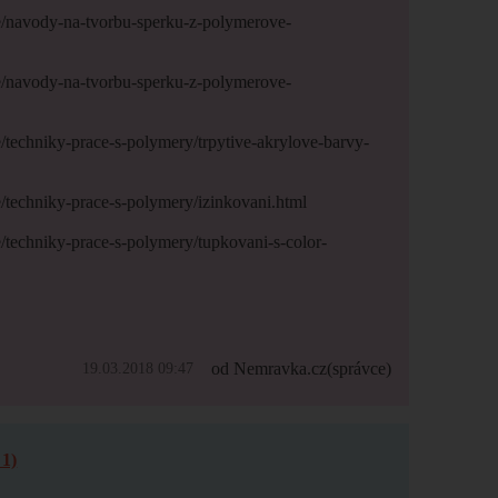
e/navody-na-tvorbu-sperku-z-polymerove-
e/navody-na-tvorbu-sperku-z-polymerove-
/techniky-prace-s-polymery/trpytive-akrylove-barvy-
/techniky-prace-s-polymery/izinkovani.html
/techniky-prace-s-polymery/tupkovani-s-color-
od Nemravka.cz
(správce)
19.03.2018 09:47
1)