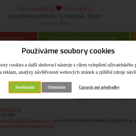
vše o tvoření s
ke tvoření...
kreativní pomůcky a materiál, kurzy
od roku 2009
LKOOBCHOD
KREATIVNÍ KURZY, WORKSHOPY
Používáme soubory cookies
na
Kontakt
ry cookies a další sledovací nástroje s cílem vylepšení uživatelského 
a reklam, analýzy návštěvnosti webových stránek a zjištění zdroje návšt
t
Souhlasím
Odmítám
Upravit mé předvolby
Kontaktní informace Nemravk
emravka.cz
 742 604
velkoobchod@nemravka.cz
(o možnosti velkoobchodní spolupráce se 
:
scrapbooking@nemravka.cz