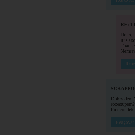
RE: T
Hello,
It is a
Thank y
Nemrav
Reag
SCRAPBO
Dobry den. 
rozestupem?
Predem deku
Reagovat