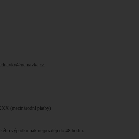
 objednavky@nemavka.cz.
X (mezinárodní platby)
ického výpadku pak nejpozději do 48 hodin.