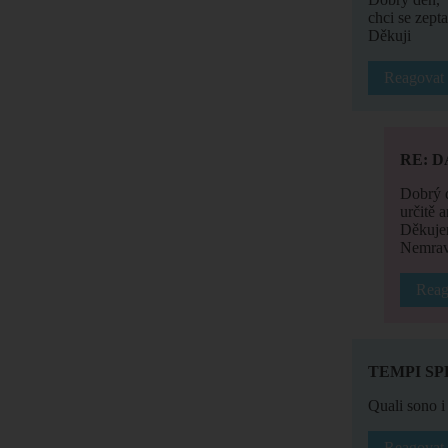
chci se zept
Děkuji
Reagovat
RE: 
Dobrý 
určitě 
Děkuje
Nemrav
Reag
TEMPI SP
Quali sono i 
Reagovat