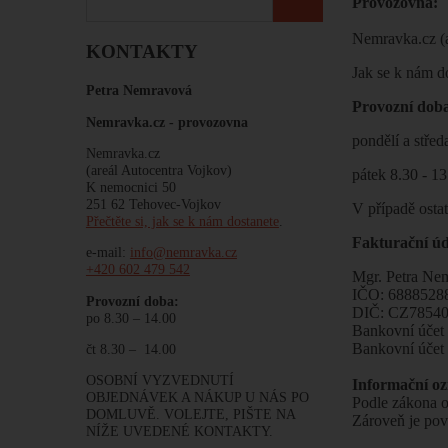
Provozovna:
Nemravka.cz (a
KONTAKTY
Jak se k nám d
Petra Nemravová
Provozní d
Nemravka.cz -
provozovna
pondělí a střed
Nemravka.cz
(areál Autocentra Vojkov)
pátek 8.30 - 1
K nemocnici 50
251 62 Tehovec-Vojkov
V případě osta
Přečtěte si, jak se k nám dostanete
.
Fakturační úd
e-mail:
info@nemravka.cz
+420 602 479 542
Mgr. Petra Ne
IČO: 6888528
Provozní doba:
DIČ: CZ7854
po 8.30 – 14.00
Bankovní úče
Bankovní úče
čt 8.30 – 14.00
OSOBNÍ VYZVEDNUTÍ
Informační o
OBJEDNÁVEK A NÁKUP U NÁS PO
Podle zákona o
DOMLUVĚ. VOLEJTE, PIŠTE NA
Zároveň je pov
NÍŽE UVEDENÉ KONTAKTY.