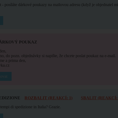
at - posíláte dárkové poukazy na mailovou adresu (když je objednatel 
DÁRKOVÝ POUKAZ
den,
ano, do pozn. objednávky si napište, že chcete poslat poukaz na e-mail.
me a prima den,
ka.cz
ovat
EDIZIONE
ROZBALIT (REAKCÍ: 1)
SBALIT (REAKCÍ: 
tempi di spedizione in Italia? Grazie.