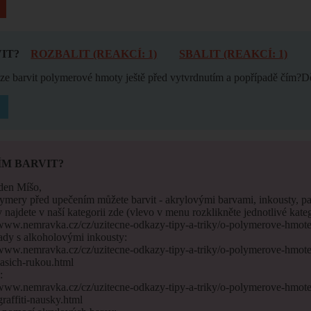
IT?
ROZBALIT (REAKCÍ: 1)
SBALIT (REAKCÍ: 1)
lze barvit polymerové hmoty ještě před vytvrdnutím a popřípadě čím?
ÍM BARVIT?
den Míšo,
ymery před upečením můžete barvit - akrylovými barvami, inkousty, pas
najdete v naší kategorii zde (vlevo v menu rozklikněte jednotlivé kateg
/www.nemravka.cz/cz/uzitecne-odkazy-tipy-a-triky/o-polymerove-hmote
ady s alkoholovými inkousty:
/www.nemravka.cz/cz/uzitecne-odkazy-tipy-a-triky/o-polymerove-hmot
asich-rukou.html
:
/www.nemravka.cz/cz/uzitecne-odkazy-tipy-a-triky/o-polymerove-hmot
raffiti-nausky.html