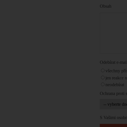
Obsah
Odebírat e-ma
všechny pří
jen reakce 
neodebírat
Ochrana proti
S Vašimi osobn