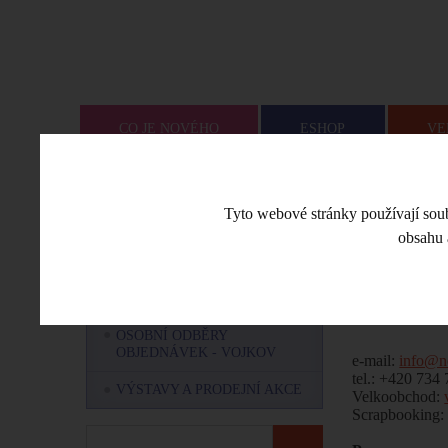
CO JE NOVÉHO
ESHOP
VE
Úvodní stra
MENU
Tyto webové stránky používají soubo
obsahu 
OZNÁMENÍ OD NEMRAVKY
Kontak
NÁŠ TÝM - KDO JSME A CO
NÁS BAVÍ?
OSOBNÍ ODBĚRY
OBJEDNÁVEK - VOJKOV
e-mail:
info@n
tel.: +420 734
VÝSTAVY A PRODEJNÍ AKCE
Velkoobchod:
Scrapbooking