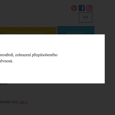
EN
DIY NÁVODY A NÁPADY
KONTAKT
prostředí, zobrazení přizpůsobeného
ěvnosti.
a.cz
dozvíte více
zde.
)