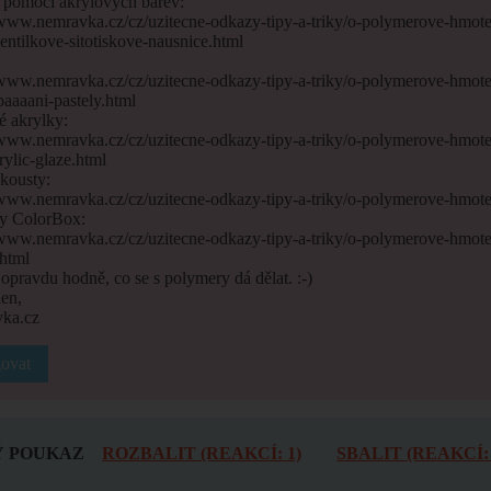
k pomocí akrylových barev:
/www.nemravka.cz/cz/uzitecne-odkazy-tipy-a-triky/o-polymerove-hmot
entilkove-sitotiskove-nausnice.html
:
/www.nemravka.cz/cz/uzitecne-odkazy-tipy-a-triky/o-polymerove-hmot
aaaani-pastely.html
é akrylky:
/www.nemravka.cz/cz/uzitecne-odkazy-tipy-a-triky/o-polymerove-hmote
crylic-glaze.html
nkousty:
/www.nemravka.cz/cz/uzitecne-odkazy-tipy-a-triky/o-polymerove-hmote
ty ColorBox:
/www.nemravka.cz/cz/uzitecne-odkazy-tipy-a-triky/o-polymerove-hmote
html
 opravdu hodně, co se s polymery dá dělat. :-)
en,
ka.cz
ovat
 POUKAZ
ROZBALIT (REAKCÍ: 1)
SBALIT (REAKCÍ: 