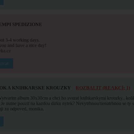
EMPI SPEDIZIONE
bout 3-4 working days.
ou and have a nice day!
ka.cz
ovat
OK A KNIHKARSKE KROUZKY
ROZBALIT (REAKCÍ: 1)
Vytvarim album 30x30cm a chci ho svazat knihkarskymi krouzky.. koli
 Je nutne pouzit na kazdou dirku nytek? Nevytrhnou/nenatrhnou se ty
ji za odpoved, monika.