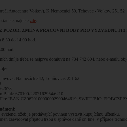
reál Autocentra Vojkov), K Nemocnici 50, Tehovec - Vojkov, 251 52
ostanete, najdete
zde
.
oba: POZOR, ZMĚNA PRACOVNÍ DOBY PRO VYZVEDNUTÍ!!!
a 8.30 do 14.00 hod.
3.00 hod.
tních dní je třeba se nejprve domluvit na 734 742 604, nebo e-mailu
aje:
mravová, Na mezích 342, Louňovice, 251 62
8
062678
t mBank: 670100-2207162954/6210
t Fio: IBAN CZ9620100000002900464619, SWIFT/BIC: FIOBCZPPXX
známení:
 evidenci tržeb je prodávající povinen vystavit kupujícímu účtenku.
inen zaevidovat přijatou tržbu u správce daně on-line; v případě techn