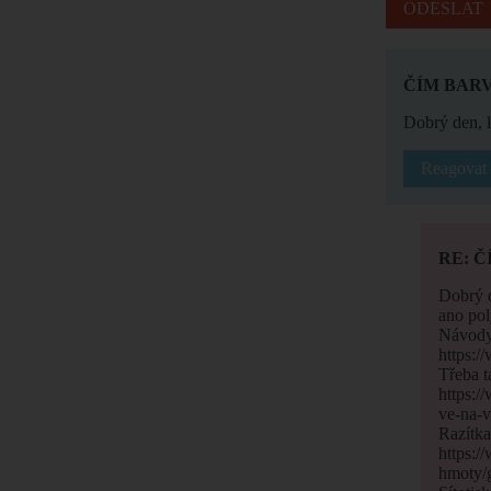
ČÍM BARV
Dobrý den, 
Reagovat
RE: Č
Dobrý 
ano pol
Návody 
https:/
Třeba t
https:/
ve-na-v
Razítka
https:/
hmoty/g