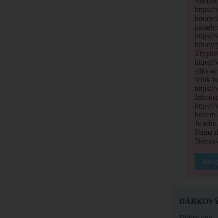
Sítotis
https:/
hmoty/l
pastely
https:/
hmoty/p
Třpytiv
https:/
silks-a
Izink i
https:/
Inkous
https:/
boxem.
Je toho
Prima d
Nemrav
Reag
DÁRKOVÝ
Dobrý den,