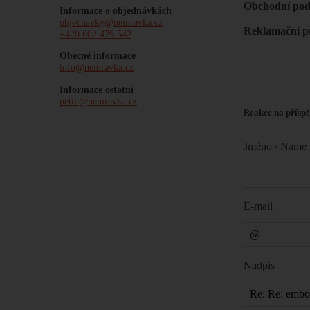
Obchodní po
Informace o objednávkách
objednavky@nemravka.cz
Reklamační p
+420 602 479 542
Obecné informace
info@nemravka.cz
Informace ostatní
petra@nemravka.cz
Reakce na příspě
Jméno / Name
E-mail
Nadpis