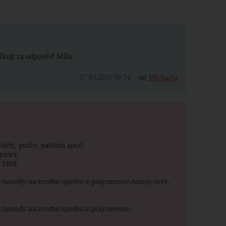
Děkuji za odpověď Míša
od
Michaela
17.03.2018 09:54
tely, pudry, pastami apod.
orie):
.html
e/navody-na-tvorbu-sperku-z-polymerove-hmoty/svet-
e/navody-na-tvorbu-sperku-z-polymerove-