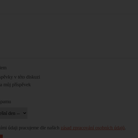
ilem
spěvky v této diskuzi
na můj příspěvek
 spamu
ími údaji pracujeme dle našich
zásad zpracování osobních údajů
.