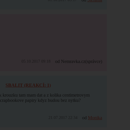
od Nemravka.cz
(správce)
05.10.2017 09:18
SBALIT (REAKCÍ: 1)
k krouzku tam mam dat a z kolika centimetrovym
 scrapbookove papiry kdyz budou bez nytku?
od
Monika
21.07.2017 22:34