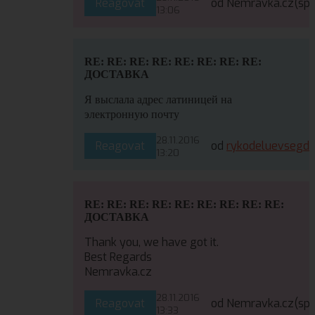
Reagovat
od Nemravka.cz
(sp
13:06
RE: RE: RE: RE: RE: RE: RE: RE:
ДОСТАВКА
Я выслала адрес латиницей на
электронную почту
28.11.2016
Reagovat
od
rykodeluevsegd
13:20
RE: RE: RE: RE: RE: RE: RE: RE: RE:
ДОСТАВКА
Thank you, we have got it.
Best Regards
Nemravka.cz
28.11.2016
Reagovat
od Nemravka.cz
(sp
13:33