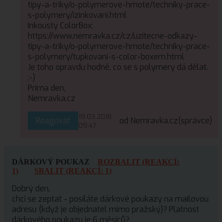
tipy-a-triky/o-polymerove-hmote/techniky-prace-
s-polymery/izinkovani.html
Inkousty ColorBox:
https://www.nemravka.cz/cz/uzitecne-odkazy-
tipy-a-triky/o-polymerove-hmote/techniky-prace-
s-polymery/tupkovani-s-color-boxem.html
Je toho opravdu hodně, co se s polymery dá dělat.
:-)
Prima den,
Nemravka.cz
19.03.2018
Reagovat
od Nemravka.cz
(správce)
09:47
DÁRKOVÝ POUKAZ
ROZBALIT (REAKCÍ:
1)
SBALIT (REAKCÍ: 1)
Dobrý den,
chci se zeptat - posíláte dárkové poukazy na mailovou
adresu (když je objednatel mimo pražský)? Platnost
dárkového poukazu je 6 měsíců?