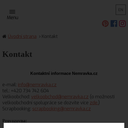
EN
Menu
Úvodní strana
Kontakt
Kontakt
Kontaktní informace Nemravka.cz
e-mail:
info@nemravka.cz
tel.: +420 734 742 604
Velkoobchod:
velkoobchod@nemravka.cz
(o možnosti
velkoobchodní spolupráce se dozvíte více
zde.
)
Scrapbooking:
scrapbooking@nemravka.cz
Provozovna: