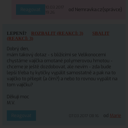
10.03.2017
Reagovat
od Nemravka.cz
(správce)
19:26
LEPENÍ?
ROZBALIT (REAKCÍ: 3)
SBALIT
(REAKCÍ: 3)
Dobrý den,
mám takový dotaz - s blížícími se Velikonocemi
chystáme vajíčka omotané polymerovou hmotou -
chceme je ještě dozdobovat, ale nevím - zda bude
lepší třeba ty kytičky vypálit samostatně a pak na to
vajíčko to přilepit (a čím?) a nebo to rovnou vypálit na
tom vajíčku?
Děkuji moc
M.V.
Reagovat
od
Marie
07.03.2017 08:16