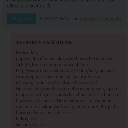
důležitá je hustota ?)
Reagovat
od
Vernerová Michaela
10.03.2017 14:30
RE: BARVY NA SÍTOTISK
Dobrý den,
doporučit můžeme akrylové barvy Pebeo nebo
Artiste, které máme v naší nabídce:
http://www.nemravka.cz/cz/eshop/polymerove-
tvoreni/povrchove-upravy-hmoty-barvy-
inkousty-folie-atd/akrylove-barvy.html
Některé akrylové barvy mohou s polymery špatně
reagovat a na jejich povrchu vůbec nezaschnou a
budou stále mokré. Doporučujeme to případně
vyzkoušet na kousku hmoty, abyste věděla, jestli
barvu můžete použít či ne.
Pěkný den,
Nemravka.cz