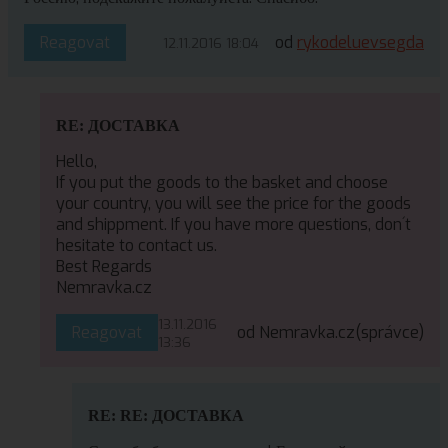
Reagovat
od
rykodeluevsegda
12.11.2016 18:04
RE: ДОСТАВКА
Hello,
If you put the goods to the basket and choose
your country, you will see the price for the goods
and shippment. If you have more questions, don´t
hesitate to contact us.
Best Regards
Nemravka.cz
13.11.2016
Reagovat
od Nemravka.cz
(správce)
13:36
RE: RE: ДОСТАВКА