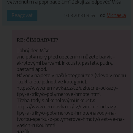
vytvrdnutím a popřípadě čím?Děkuji za odpověď Míša
Reagovat
od
Michaela
17.03.2018 09:54
RE: ČÍM BARVIT?
Dobrý den Míšo,
ano polymery před upečením můžete barvit -
akrylovými barvami, inkousty, pastely, pudry,
pastami apod.
Návody najdete v naší kategorii zde (vlevo v menu
rozklikněte jednotlivé kategorie):
https://www.nemravka.cz/cz/uzitecne-odkazy-
tipy-a-triky/o-polymerove-hmote.html
Třeba tady s alkoholovými inkousty:
https://www.nemravka.cz/cz/uzitecne-odkazy-
tipy-a-triky/o-polymerove-hmote/navody-na-
tvorbu-sperku-z-polymerove-hmoty/svet-ve-na-
vasich-rukou.html
Razítka: