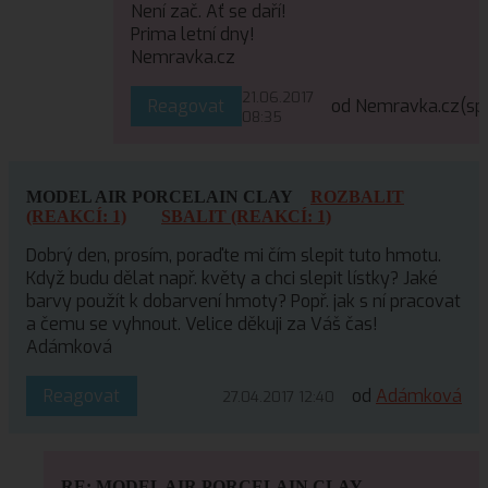
Není zač. Ať se daří!
Prima letní dny!
Nemravka.cz
21.06.2017
Reagovat
od Nemravka.cz
(sp
08:35
MODEL AIR PORCELAIN CLAY
ROZBALIT
(REAKCÍ: 1)
SBALIT (REAKCÍ: 1)
Dobrý den, prosím, poraďte mi čím slepit tuto hmotu.
Když budu dělat např. květy a chci slepit lístky? Jaké
barvy použít k dobarvení hmoty? Popř. jak s ní pracovat
a čemu se vyhnout. Velice děkuji za Váš čas!
Adámková
Reagovat
od
Adámková
27.04.2017 12:40
RE: MODEL AIR PORCELAIN CLAY