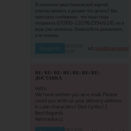
Я оплатила заказ банковской картой,
платеж прошел, а дальше что делать? Вы
прислали сообщение , что надо сюда
отправить 670100-2207162954/6210, но я
ведь уже оплатила. Пожалуйста разъясните,
я не поняла.
28.11.2016
Reagovat
od
rykodeluevsegd
12:07
RE: RE: RE: RE: RE: RE: RE:
ДОСТАВКА
Hello,
We have written you an e-mail. Please
could you write us your delivery address
in Latin characters? (Not Cyrillic) :)
Best Regards
Nemravka.cz
28.11.2016