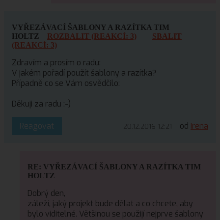
VYŘEZÁVACÍ ŠABLONY A RAZÍTKA TIM
HOLTZ
ROZBALIT (REAKCÍ: 3)
SBALIT
(REAKCÍ: 3)
Zdravím a prosím o radu:
V jakém pořadí použít šablony a razítka?
Případně co se Vám osvědčilo:
Děkuji za radu :-)
Reagovat
od
Irena
20.12.2016 12:21
RE: VYŘEZÁVACÍ ŠABLONY A RAZÍTKA TIM
HOLTZ
Dobrý den,
záleží, jaký projekt bude dělat a co chcete, aby
bylo viditelné. Většinou se použijí nejprve šablony