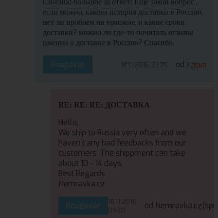
Спасибо большое за ответ! Еще такой вопрос ,
если можно, какова история доставки в Россию,
нет ли проблем на таможне, и какие сроки
доставки? можно ли где-то почитать отзывы
именно о доставке в Россию? Спасибо.
Reagovat
od
Елена
18.11.2016 01:36
RE: RE: RE: ДОСТАВКА
Hello,
We ship to Russia very often and we
haven´t any bad feedbacks from our
customers. The shippment can take
about 10 - 14 days.
Best Regards
Nemravka.cz
18.11.2016
Reagovat
od Nemravka.cz
(spr
09:01