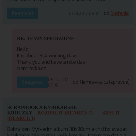
Reagovat
od
Stefania
01.10.2017 09:17
RE: TEMPI SPEDIZIONE
Hello,
It is about 3-4 working days.
Thank you and have a nice day!
Nemravka.cz
05.10.2017
Reagovat
od Nemravka.cz
(správce)
09:18
SCRAPBOOK A KNIHKARSKE
KROUZKY
ROZBALIT (REAKCÍ: 1)
SBALIT
(REAKCÍ: 1)
Dobry den. Vytvarim album 30x30cm a chci ho svazat
knihkarskymi krouzky.. kolik krouzku tam mam dat a z