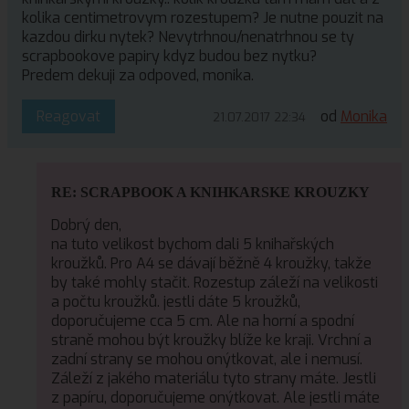
kolika centimetrovym rozestupem? Je nutne pouzit na
kazdou dirku nytek? Nevytrhnou/nenatrhnou se ty
scrapbookove papiry kdyz budou bez nytku?
Predem dekuji za odpoved, monika.
Reagovat
od
Monika
21.07.2017 22:34
RE: SCRAPBOOK A KNIHKARSKE KROUZKY
Dobrý den,
na tuto velikost bychom dali 5 knihařských
kroužků. Pro A4 se dávají běžně 4 kroužky, takže
by také mohly stačit. Rozestup záleží na velikosti
a počtu kroužků. jestli dáte 5 kroužků,
doporučujeme cca 5 cm. Ale na horní a spodní
straně mohou být kroužky blíže ke kraji. Vrchní a
zadní strany se mohou onýtkovat, ale i nemusí.
Záleží z jakého materiálu tyto strany máte. Jestli
z papíru, doporučujeme onýtkovat. Ale jestli máte