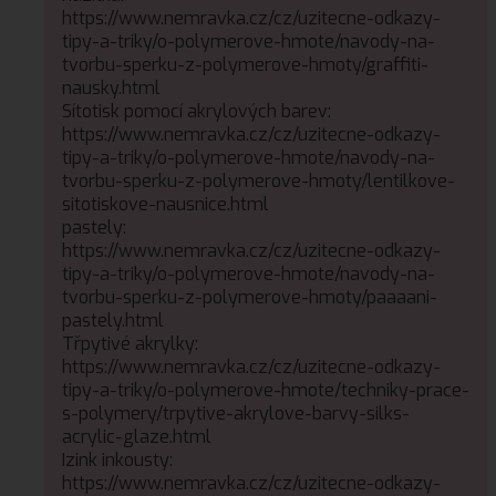
https://www.nemravka.cz/cz/uzitecne-odkazy-
tipy-a-triky/o-polymerove-hmote/navody-na-
tvorbu-sperku-z-polymerove-hmoty/graffiti-
nausky.html
Sítotisk pomocí akrylových barev:
https://www.nemravka.cz/cz/uzitecne-odkazy-
tipy-a-triky/o-polymerove-hmote/navody-na-
tvorbu-sperku-z-polymerove-hmoty/lentilkove-
sitotiskove-nausnice.html
pastely:
https://www.nemravka.cz/cz/uzitecne-odkazy-
tipy-a-triky/o-polymerove-hmote/navody-na-
tvorbu-sperku-z-polymerove-hmoty/paaaani-
pastely.html
Třpytivé akrylky:
https://www.nemravka.cz/cz/uzitecne-odkazy-
tipy-a-triky/o-polymerove-hmote/techniky-prace-
s-polymery/trpytive-akrylove-barvy-silks-
acrylic-glaze.html
Izink inkousty:
https://www.nemravka.cz/cz/uzitecne-odkazy-