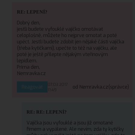
RE: LEPENÍ?
Dobrý den,
jestli budete vyfouklé vajíčko omotávat
celoplošně, můžete ho nejprve omotat a poté
upéct. Jestli budete zdobit jen nějaké části vajíčka
(třeba kytičkami), upečte to též na vajíčku, ale
poté je ještě přilepte nějakým vteřinovým
lepidlem.
Prima den,
Nemravka.cz
07.03.2017
Reagovat
od Nemravka.cz
(správce)
11:49
RE: RE: LEPENÍ?
Vajíčka jsou vyfouklé a jsou již omotané
fimem a vypálené. Ale nevím, zda ty kytičky