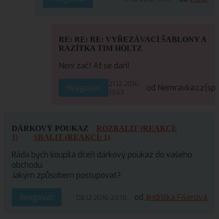
RE: RE: RE: VYŘEZÁVACÍ ŠABLONY A
RAZÍTKA TIM HOLTZ
Není zač! Ať se daří!
21.12.2016
Reagovat
od Nemravka.cz
(sp
13:43
DÁRKOVÝ POUKAZ
ROZBALIT (REAKCÍ:
1)
SBALIT (REAKCÍ: 1)
Ráda bych koupila dceři dárkový poukaz do vašeho
obchodu.
Jakým způsobem postupovat?
Reagovat
od
Jindřiška Fišerová
08.12.2016 23:15