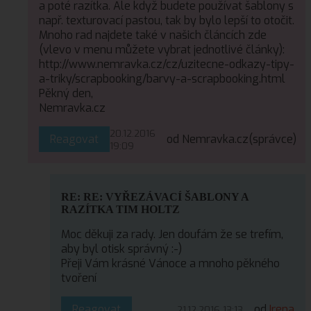
a poté razítka. Ale když budete používat šablony s
např. texturovací pastou, tak by bylo lepší to otočit.
Mnoho rad najdete také v našich článcích zde
(vlevo v menu můžete vybrat jednotlivé články):
http://www.nemravka.cz/cz/uzitecne-odkazy-tipy-
a-triky/scrapbooking/barvy-a-scrapbooking.html
Pěkný den,
Nemravka.cz
20.12.2016
Reagovat
od Nemravka.cz
(správce)
19:09
RE: RE: VYŘEZÁVACÍ ŠABLONY A
RAZÍTKA TIM HOLTZ
Moc děkuji za rady. Jen doufám že se trefím,
aby byl otisk správný :-)
Přeji Vám krásné Vánoce a mnoho pěkného
tvoření
Reagovat
od
Irena
21.12.2016 13:13