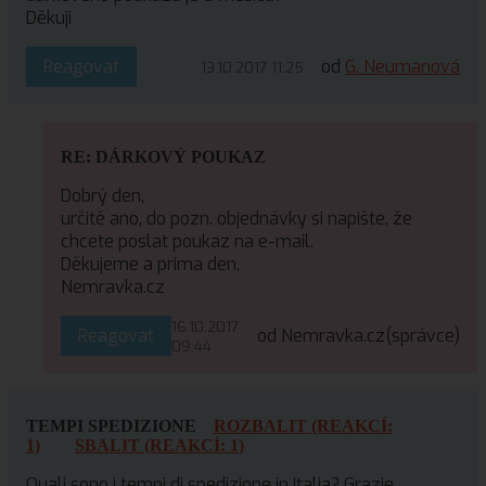
Děkuji
Reagovat
od
G. Neumanová
13.10.2017 11:25
RE: DÁRKOVÝ POUKAZ
Dobrý den,
určitě ano, do pozn. objednávky si napište, že
chcete poslat poukaz na e-mail.
Děkujeme a prima den,
Nemravka.cz
16.10.2017
Reagovat
od Nemravka.cz
(správce)
09:44
TEMPI SPEDIZIONE
ROZBALIT (REAKCÍ:
1)
SBALIT (REAKCÍ: 1)
Quali sono i tempi di spedizione in Italia? Grazie.