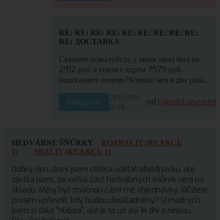
RE: RE: RE: RE: RE: RE: RE: RE: RE:
RE: ДОСТАВКА
Скажите пожалуйста, у меня заказ был на
2912 руб, а сняли с карты 7579 руб,
подскажите почему?Больше чем в два раза...
28.11.2016
Reagovat
od
rykodeluevsegd
13:48
HEDVÁBNÉ ŠŇŮRKY
ROZBALIT (REAKCÍ:
1)
SBALIT (REAKCÍ: 1)
Dobrý den, dnes jsem chtěla udělat objednávku, ale
zjistila jsem, že velká část hedvábných šňůrek není na
skladu. Měly být značnou částí mé objednávky. Můžete
prosím upřesnit, kdy budou doskladněny? U modrých
jsem si dala "hlídání", ale je to už asi 14 dní a nejsou.