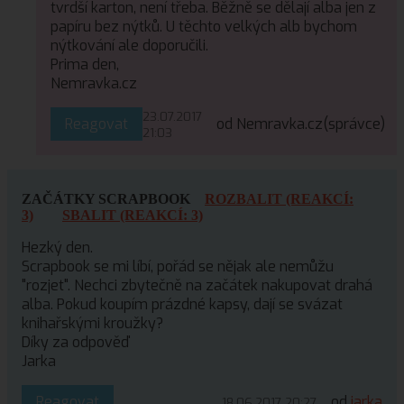
tvrdší karton, není třeba. Běžně se dělají alba jen z
papíru bez nýtků. U těchto velkých alb bychom
nýtkování ale doporučili.
Prima den,
Nemravka.cz
23.07.2017
Reagovat
od Nemravka.cz
(správce)
21:03
ZAČÁTKY SCRAPBOOK
ROZBALIT (REAKCÍ:
3)
SBALIT (REAKCÍ: 3)
Hezký den.
Scrapbook se mi líbí, pořád se nějak ale nemůžu
"rozjet". Nechci zbytečně na začátek nakupovat drahá
alba. Pokud koupím prázdné kapsy, dají se svázat
knihařskými kroužky?
Díky za odpověď
Jarka
Reagovat
od
jarka
18.06.2017 20:27