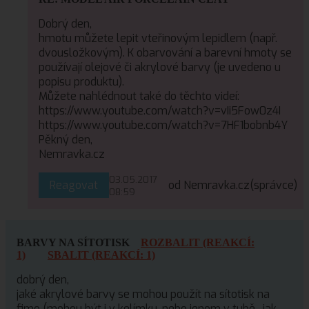
Dobrý den,
hmotu můžete lepit vteřinovým lepidlem (např.
dvousložkovým). K obarvování a barevní hmoty se
používají olejové či akrylové barvy (je uvedeno u
popisu produktu).
Můžete nahlédnout také do těchto videí:
https://www.youtube.com/watch?v=vIi5Fow0z4I
https://www.youtube.com/watch?v=7HF1bobnb4Y
Pěkný den,
Nemravka.cz
03.05.2017
Reagovat
od Nemravka.cz
(správce)
08:59
BARVY NA SÍTOTISK
ROZBALIT (REAKCÍ:
1)
SBALIT (REAKCÍ: 1)
dobrý den,
jaké akrylové barvy se mohou použít na sítotisk na
fimo (mohou být i v kelímku, nebo jenom v tubě , jak