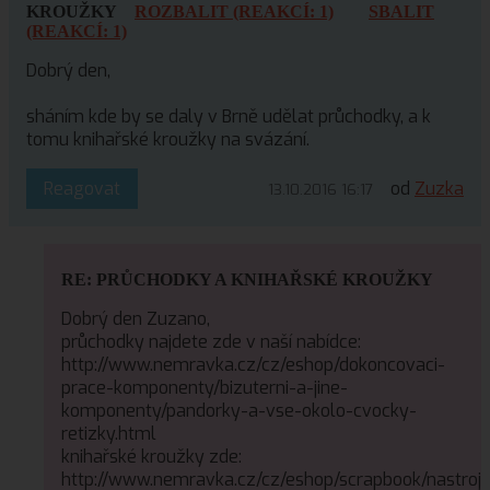
KROUŽKY
ROZBALIT (REAKCÍ: 1)
SBALIT
(REAKCÍ: 1)
Dobrý den,
sháním kde by se daly v Brně udělat průchodky, a k
tomu knihařské kroužky na svázání.
Reagovat
od
Zuzka
13.10.2016 16:17
RE: PRŮCHODKY A KNIHAŘSKÉ KROUŽKY
Dobrý den Zuzano,
průchodky najdete zde v naší nabídce:
http://www.nemravka.cz/cz/eshop/dokoncovaci-
prace-komponenty/bizuterni-a-jine-
komponenty/pandorky-a-vse-okolo-cvocky-
retizky.html
knihařské kroužky zde:
http://www.nemravka.cz/cz/eshop/scrapbook/nastroj